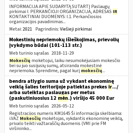
INFORMACIJA APIE SUDARYTĄ SUTARTĮ Paslaugų
pirkimai I. PERKANČIOJI ORGANIZACIJA, ADRESAS
IR
KONTAKTINIAI DUOMENYS: I.1. Perkančiosios
organizacijos pavadinimas...
Metai:
2021
Pagrindinis:
Viešieji pirkimai
Mokestinių nepriemokų išieškojimas, prievolių
įvykdymo būdai (101-113 str.)
Web turinio sąrašas
2018-11-29
Mokesčių
mokėtojui, laiku nesumokėjusiam mokesčio
bei su juo susijusių sumų, atsiranda mokestinė
nepriemoka. Sprendime, pagal kurį
mokesčių
...
bendra atlygio suma už vykdant ekonominę
veiklą šalies teritorijoje patiektas prekes
ir
.../
arba suteiktas paslaugas per metus
(paskutiniuosius 12
mėn
.) viršijo 45 000 Eur
Web turinio sąrašas
2026-05-12
Registracijos numeris KM1645 Ši informacija skelbiama:
i.VAZ
Mokesčių
mokėtojas, vykdantis ekonominę veiklą,
privalo teikti važtaraščių duomenis (VMI prie FM
viršininko...