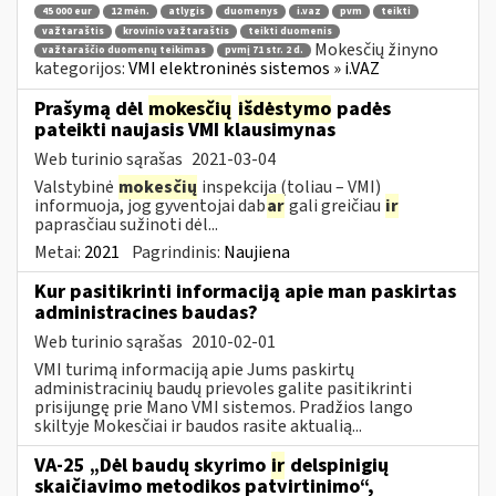
45 000 eur
12 mėn.
atlygis
duomenys
i.vaz
pvm
teikti
važtaraštis
krovinio važtaraštis
teikti duomenis
Mokesčių žinyno
važtaraščio duomenų teikimas
pvmį 71 str. 2 d.
kategorijos:
VMI elektroninės sistemos » i.VAZ
Prašymą dėl
mokesčių
išdėstymo
padės
pateikti naujasis VMI klausimynas
Web turinio sąrašas
2021-03-04
Valstybinė
mokesčių
inspekcija (toliau – VMI)
informuoja, jog gyventojai dab
ar
gali greičiau
ir
paprasčiau sužinoti dėl...
Metai:
2021
Pagrindinis:
Naujiena
Kur pasitikrinti informaciją apie man paskirtas
administracines baudas?
Web turinio sąrašas
2010-02-01
VMI turimą informaciją apie Jums paskirtų
administracinių baudų prievoles galite pasitikrinti
prisijungę prie Mano VMI sistemos. Pradžios lango
skiltyje Mokesčiai ir baudos rasite aktualią...
VA-25 „Dėl baudų skyrimo
ir
delspinigių
skaičiavimo metodikos patvirtinimo“,