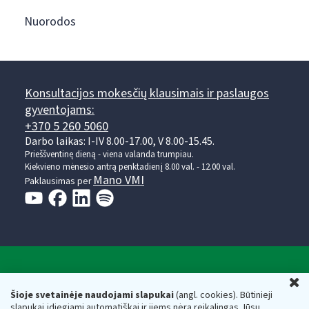
Nuorodos
Konsultacijos mokesčių klausimais ir paslaugos
gyventojams:
+370 5 260 5060
Darbo laikas: I-IV 8.00-17.00, V 8.00-15.45.
Prieššventinę dieną - viena valanda trumpiau.
Kiekvieno mėnesio antrą penktadienį 8.00 val. - 12.00 val.
Mano VMI
Paklausimas per
Valstybinė mokesčių inspekcija prie Lietuvos
U
Respublikos finansų ministerijos
Šioje svetainėje naudojami slapukai
(angl. cookies). Būtinieji
slapukai įdiegiami automatiškai ir jiems nėra reikalingas Jūsų