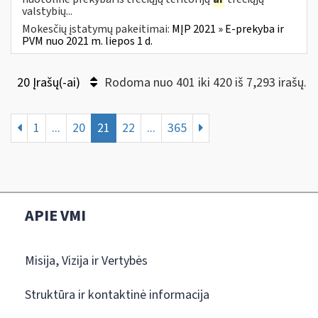
valstybių...
Mokesčių įstatymų pakeitimai:
MĮP 2021 » E-prekyba ir
PVM nuo 2021 m. liepos 1 d.
20 Įrašų(-ai)
Rodoma nuo 401 iki 420 iš 7,293 irašų.
1
...
20
21
22
...
365
APIE VMI
Misija, Vizija ir Vertybės
Struktūra ir kontaktinė informacija