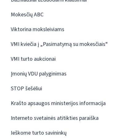
Mokesčių ABC
Viktorina moksleiviams
VMI kviečia į „Pasimatymą su mokesčiais“
VMI turto aukcionai
Įmonių VDU palyginimas
STOP šešėliui
Krašto apsaugos ministerijos informacija
Interneto svetainės atitikties paraiška
Ieškome turto savininkų