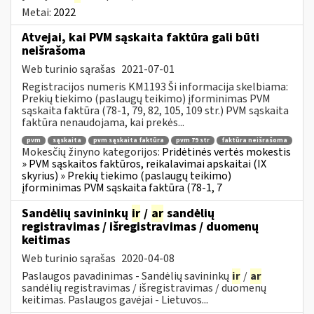
Metai:
2022
Atvejai, kai PVM sąskaita faktūra gali būti
neišrašoma
Web turinio sąrašas
2021-07-01
Registracijos numeris KM1193 Ši informacija skelbiama:
Prekių tiekimo (paslaugų teikimo) įforminimas PVM
sąskaita faktūra (78-1, 79, 82, 105, 109 str.) PVM sąskaita
faktūra nenaudojama, kai prekės...
pvm
sąskaita
pvm sąskaita faktūra
pvm 79 str
faktūra neišrašoma
Mokesčių žinyno kategorijos:
Pridėtinės vertės mokestis
» PVM sąskaitos faktūros, reikalavimai apskaitai (IX
skyrius) » Prekių tiekimo (paslaugų teikimo)
įforminimas PVM sąskaita faktūra (78-1, 7
Sandėlių savininkų
ir
/
ar
sandėlių
registravimas / išregistravimas / duomenų
keitimas
Web turinio sąrašas
2020-04-08
Paslaugos pavadinimas - Sandėlių savininkų
ir
/
ar
sandėlių registravimas / išregistravimas / duomenų
keitimas. Paslaugos gavėjai - Lietuvos...