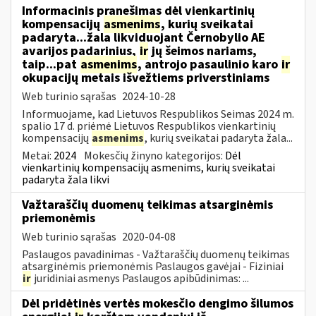
Informacinis pranešimas dėl vienkartinių
kompensacijų
asmenims
, kurių sveikatai
padaryta...žala likviduojant Černobylio AE
avarijos padarinius,
ir
jų šeimos nariams,
taip...pat
asmenims
, antrojo pasaulinio karo
ir
okupacijų metais išvežtiems priverstiniams
Web turinio sąrašas
2024-10-28
Informuojame, kad Lietuvos Respublikos Seimas 2024 m.
spalio 17 d. priėmė Lietuvos Respublikos vienkartinių
kompensacijų
asmenims
, kurių sveikatai padaryta žala...
Metai:
2024
Mokesčių žinyno kategorijos:
Dėl
vienkartinių kompensacijų asmenims, kurių sveikatai
padaryta žala likvi
Važtaraščių duomenų teikimas atsarginėmis
priemonėmis
Web turinio sąrašas
2020-04-08
Paslaugos pavadinimas - Važtaraščių duomenų teikimas
atsarginėmis priemonėmis Paslaugos gavėjai - Fiziniai
ir
juridiniai asmenys Paslaugos apibūdinimas: ...
Dėl pridėtinės vertės mokesčio dengimo šilumos