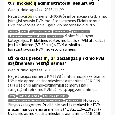
turi
mokesčių
administratoriui deklaruoti
Web turinio sąrašas
2018-11-22
Registraci
jos
numeris KM0536 Ši informacija skelbiama:
Įsiregistravusio PVM mokėtoju asmens Fizinis asmuo,
PVM mokėtojas, apie ilgalaikio materialiojo turto...
fr0457
pvm
ilgalaikis turtas
pvmį 58 str
pvm atskaita
Mokesčių žinyno
fizinio asmens pvm atskaita
pvmį 61 str
kategorijos:
Pridėtinės vertės mokestis » PVM atskaita ir
jos tikslinimas (57-69 str.) » PVM atskaita »
Įsiregistravusio PVM mokėtoju asmens
Už kokias prekes
ir
/
ar
paslaugas pirkimo PVM
grąžinamas / negrąžinamas?
Web turinio sąrašas
2018-11-22
Registracijos numeris KM1178 Ši informacija skelbiama:
Užsienio apmokestinamiesiems asmenims (116–119
str.) Užsienio apmokestinamieji asmenys gali
susigrąžinti pirkimo PVM už: kurą; apgyvendinimo...
pvm
pvm grąžinimas
užsienio asmenims
Mokesčių
užsienio apmokestinamiesiems asmenims
pvmį 118 str
žinyno kategorijos:
Pridėtinės vertės mokestis » PVM
grąžinimas užsienio asmenims (42 str., 116–119 str.) »
Užsienio apmokestinamiesiems asmenims (116–119