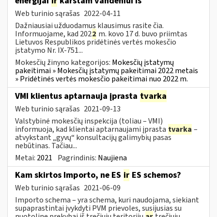
energijai
ir
karštam vandeniui iš
Web turinio sąrašas
2022-04-11
Dažniausiai užduodamus klausimus rasite čia.
Informuojame, kad 202
2
m. kovo 17 d. buvo priimtas
Lietuvos Respublikos pridėtinės vertės mokesčio
įstatymo Nr. IX-751...
Mokesčių žinyno kategorijos:
Mokesčių įstatymų
pakeitimai » Mokesčių įstatymų pakeitimai 2022 metais
» Pridėtinės vertės mokesčio pakeitimai nuo 2022 m.
VMI klientus aptarnauja įprasta
tvarka
Web turinio sąrašas
2021-09-13
Valstybinė mokesčių inspekcija (toliau – VMI)
informuoja, kad klientai aptarnaujami įprasta
tvarka
–
atvykstant „gyvų“ konsultacijų galimybių pasas
nebūtinas. Tačiau...
Metai:
2021
Pagrindinis:
Naujiena
Kam skirtos Importo, ne ES
ir
ES schemos?
Web turinio sąrašas
2021-06-09
Importo schema – yra schema, kuri naudojama, siekiant
supaprastintai įvykdyti PVM prievoles, susijusias su
nuotoline prekybai iš trečiųjų teritorijų
ar
trečiųjų