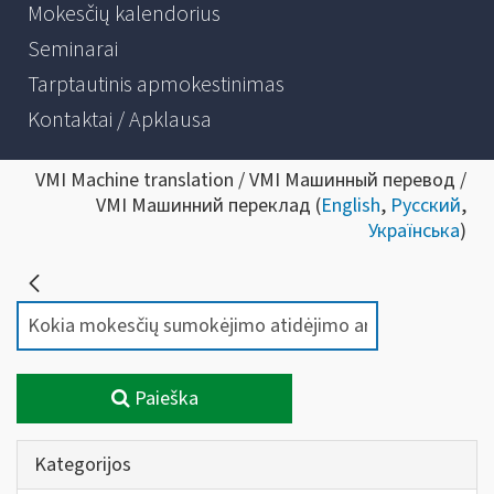
Mokesčių kalendorius
Seminarai
Tarptautinis apmokestinimas
Kontaktai / Apklausa
VMI Machine translation / VMI Машинный перевод /
VMI Машинний переклад (
English
,
Русский
,
Українська
)
Paieška
Kategorijos