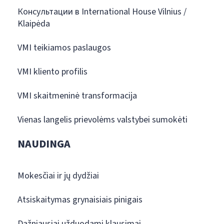
Консультации в International House Vilnius /
Klaipėda
VMI teikiamos paslaugos
VMI kliento profilis
VMI skaitmeninė transformacija
Vienas langelis prievolėms valstybei sumokėti
NAUDINGA
Mokesčiai ir jų dydžiai
Atsiskaitymas grynaisiais pinigais
Dažniausiai užduodami klausimai