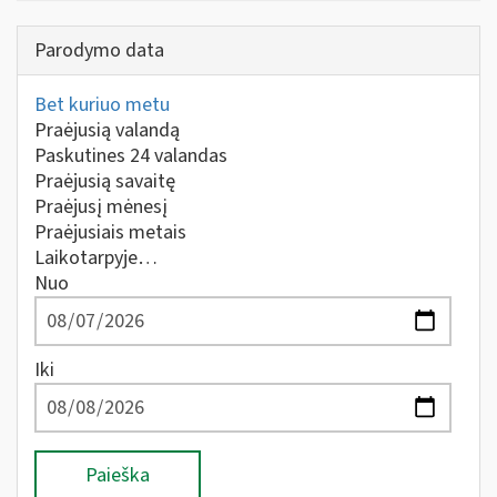
Parodymo data
Bet kuriuo metu
Praėjusią valandą
Paskutines 24 valandas
Praėjusią savaitę
Praėjusį mėnesį
Praėjusiais metais
Laikotarpyje…
Nuo
Iki
Paieška