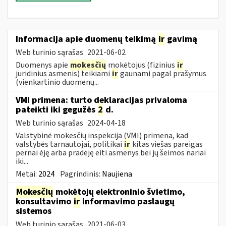
Informacija apie duomenų teikimą
ir
gavimą
Web turinio sąrašas
2021-06-02
Duomenys apie
mokesčių
mokėtojus (fizinius
ir
juridinius asmenis) teikiami
ir
gaunami pagal prašymus
(vienkartinio duomenų...
VMI primena: turto deklaracijas privaloma
pateikti iki gegužės
2
d.
Web turinio sąrašas
2024-04-18
Valstybinė mokesčių inspekcija (VMI) primena, kad
valstybės tarnautojai, politikai
ir
kitas viešas pareigas
pernai ėję arba pradėję eiti asmenys bei jų šeimos nariai
iki...
Metai:
2024
Pagrindinis:
Naujiena
Mokesčių
mokėtojų elektroninio švietimo,
konsultavimo
ir
informavimo paslaugų
sistemos
Web turinio sąrašas
2021-06-03