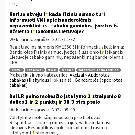
str.)
Kuriuo atveju
ir
kada fizinis asmuo turi
informuoti VMI apie banderolėmis
nepaženklintus...tabako gaminius, įvežtus iš
užsienio
ir
laikomus Lietuvoje?
Web turinio sąrašas
2018-11-22
Registracijos numeris KM1360 Ši informacija skelbiama:
Banderolės Fizinis asmuo, įvežęs iš užsienio
ir
laikantis
Lietuvoje tabako gaminių, nepaženklintų banderolėmis
LRV...
akcizai
banderolės
fr0718
tabakas
banderolėmis nepaženklinti
Mokesčių žinyno kategorijos:
Akcizai » Apdorotas
tabakas (II skyriaus II skirsnis) » Banderolės (apdorotas
tabakas)
Dėl LR pelno mokesčio įstatymo
2
straipsnio 8
dalies 1
ir
2
punktų
ir
38-3 straipsnio
Web turinio sąrašas
2022-09-09
Valstybinė mokesčių inspekcija prie Lietuvos
Respublikos finansų ministerijos, vadovaudamasi
Lietuvos Respublikos mokesčių administravimo
įstatymo 1
2
straipsniu,...