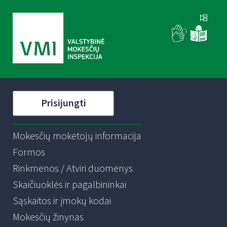
Prisijungti
Mokesčių mokėtojų informacija
Formos
Rinkmenos / Atviri duomenys
Skaičiuoklės ir pagalbininkai
Sąskaitos ir įmokų kodai
Mokesčių žinynas