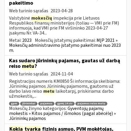
pakeitimo
Web turinio sąrašas
2023-04-28
Valstybinė
mokesčių
inspekcija prie Lietuvos
Respublikos finansų ministerijos (toliau ― VMI prie FM)
informuoja, kad VMI prie FM viršininko 2023-04-27
įsakymu Nr. VA-34...
Metai:
2023
Mokesčių įstatymų pakeitimai:
MĮP 2021 »
Mokesčių administravimo įstatymo pakeitimai nuo 2023
m.
Kas sudaro jūrininkų pajamas, gautas už darbą
reiso
metu
?
Web turinio sąrašas
2024-11-04
Registracijos numeris KM0850 Ši informacija skelbiama:
Jūrininkų pajamos Jūrininkų pajamoms, gautoms už
darbo laivo reiso
metu
laikotarpį, priskiriama: darbo
užmokestis,...
gpm
jūrininkai
pajamos
gpmį 14 str
pajamos reiso metu
Mokesčių žinyno kategorijos:
Gyventojų pajamų
mokestis » Kitos pajamos / išmokos (pagal abėcėlę) »
Jūrininkų pajamos
Kokia
tvarka
fizinis asmuo, PVM mokėtojas,