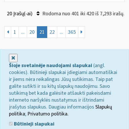
20 Įrašų(-ai)
Rodoma nuo 401 iki 420 iš 7,293 irašų.
1
...
20
21
22
...
365
Uždaryti
Šioje svetainėje naudojami slapukai
(angl.
cookies). Būtinieji slapukai įdiegiami automatiškai
ir jiems nėra reikalingas Jūsų sutikimas. Taip pat
galite sutikti ir su kitų slapukų naudojimu. Savo
sutikimą bet kada galėsite atšaukti pakeisdami
interneto naršyklės nustatymus ir ištrindami
įrašytus slapukus. Daugiau informacijos
Slapukų
politika
;
Privatumo politika.
Būtinieji slapukai