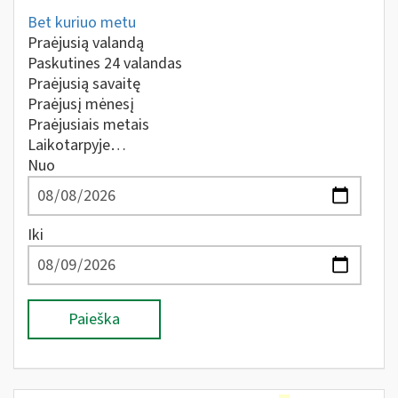
Bet kuriuo metu
Praėjusią valandą
Paskutines 24 valandas
Praėjusią savaitę
Praėjusį mėnesį
Praėjusiais metais
Laikotarpyje…
Nuo
Iki
Paieška