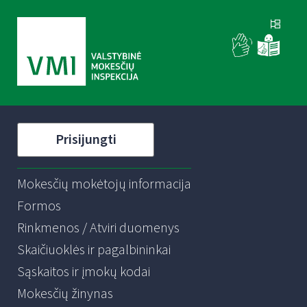
Prisijungti
Mokesčių mokėtojų informacija
Formos
Rinkmenos / Atviri duomenys
Skaičiuoklės ir pagalbininkai
Sąskaitos ir įmokų kodai
Mokesčių žinynas