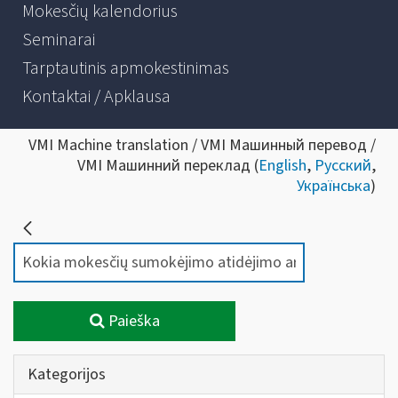
Mokesčių kalendorius
Seminarai
Tarptautinis apmokestinimas
Kontaktai / Apklausa
VMI Machine translation / VMI Машинный перевод /
VMI Машинний переклад (
English
,
Русский
,
Українська
)
Paieška
Kategorijos