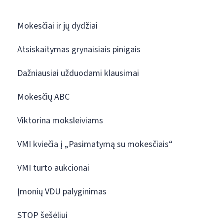
Mokesčiai ir jų dydžiai
Atsiskaitymas grynaisiais pinigais
Dažniausiai užduodami klausimai
Mokesčių ABC
Viktorina moksleiviams
VMI kviečia į „Pasimatymą su mokesčiais“
VMI turto aukcionai
Įmonių VDU palyginimas
STOP šešėliui