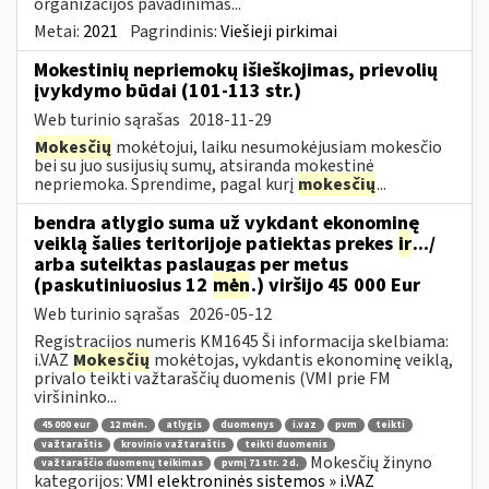
organizacijos pavadinimas...
Metai:
2021
Pagrindinis:
Viešieji pirkimai
Mokestinių nepriemokų išieškojimas, prievolių
įvykdymo būdai (101-113 str.)
Web turinio sąrašas
2018-11-29
Mokesčių
mokėtojui, laiku nesumokėjusiam mokesčio
bei su juo susijusių sumų, atsiranda mokestinė
nepriemoka. Sprendime, pagal kurį
mokesčių
...
bendra atlygio suma už vykdant ekonominę
veiklą šalies teritorijoje patiektas prekes
ir
.../
arba suteiktas paslaugas per metus
(paskutiniuosius 12
mėn
.) viršijo 45 000 Eur
Web turinio sąrašas
2026-05-12
Registracijos numeris KM1645 Ši informacija skelbiama:
i.VAZ
Mokesčių
mokėtojas, vykdantis ekonominę veiklą,
privalo teikti važtaraščių duomenis (VMI prie FM
viršininko...
45 000 eur
12 mėn.
atlygis
duomenys
i.vaz
pvm
teikti
važtaraštis
krovinio važtaraštis
teikti duomenis
Mokesčių žinyno
važtaraščio duomenų teikimas
pvmį 71 str. 2 d.
kategorijos:
VMI elektroninės sistemos » i.VAZ