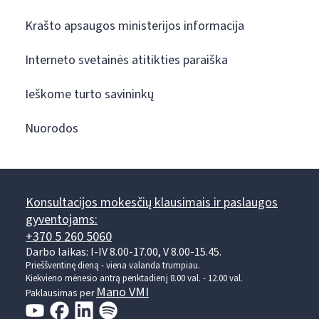
Krašto apsaugos ministerijos informacija
Interneto svetainės atitikties paraiška
Ieškome turto savininkų
Nuorodos
Konsultacijos mokesčių klausimais ir paslaugos
gyventojams:
+370 5 260 5060
Darbo laikas: I-IV 8.00-17.00, V 8.00-15.45.
Prieššventinę dieną - viena valanda trumpiau.
Kiekvieno mėnesio antrą penktadienį 8.00 val. - 12.00 val.
Mano VMI
Paklausimas per