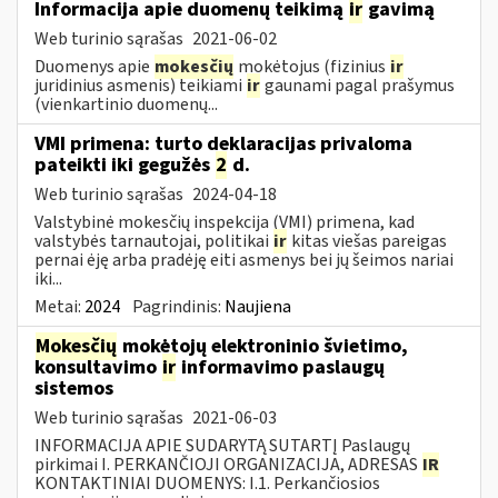
Informacija apie duomenų teikimą
ir
gavimą
Web turinio sąrašas
2021-06-02
Duomenys apie
mokesčių
mokėtojus (fizinius
ir
juridinius asmenis) teikiami
ir
gaunami pagal prašymus
(vienkartinio duomenų...
VMI primena: turto deklaracijas privaloma
pateikti iki gegužės
2
d.
Web turinio sąrašas
2024-04-18
Valstybinė mokesčių inspekcija (VMI) primena, kad
valstybės tarnautojai, politikai
ir
kitas viešas pareigas
pernai ėję arba pradėję eiti asmenys bei jų šeimos nariai
iki...
Metai:
2024
Pagrindinis:
Naujiena
Mokesčių
mokėtojų elektroninio švietimo,
konsultavimo
ir
informavimo paslaugų
sistemos
Web turinio sąrašas
2021-06-03
INFORMACIJA APIE SUDARYTĄ SUTARTĮ Paslaugų
pirkimai I. PERKANČIOJI ORGANIZACIJA, ADRESAS
IR
KONTAKTINIAI DUOMENYS: I.1. Perkančiosios