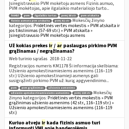
Įsiregistravusio PVM mokėtoju asmens Fizinis asmuo,
PVM mokėtojas, apie ilgalaikio materialiojo turto...
fr0457
pvm
ilgalaikis turtas
pvmį 58 str
pvm atskaita
Mokesčių žinyno
fizinio asmens pvm atskaita
pvmį 61 str
kategorijos:
Pridėtinės vertės mokestis » PVM atskaita ir
jos tikslinimas (57-69 str.) » PVM atskaita »
Įsiregistravusio PVM mokėtoju asmens
Už kokias prekes
ir
/
ar
paslaugas pirkimo PVM
grąžinamas / negrąžinamas?
Web turinio sąrašas
2018-11-22
Registracijos numeris KM1178 Ši informacija skelbiama:
Užsienio apmokestinamiesiems asmenims (116–119
str.) Užsienio apmokestinamieji asmenys gali
susigrąžinti pirkimo PVM už: kurą; apgyvendinimo...
pvm
pvm grąžinimas
užsienio asmenims
Mokesčių
užsienio apmokestinamiesiems asmenims
pvmį 118 str
žinyno kategorijos:
Pridėtinės vertės mokestis » PVM
grąžinimas užsienio asmenims (42 str., 116–119 str.) »
Užsienio apmokestinamiesiems asmenims (116–119
str.)
Kuriuo atveju
ir
kada fizinis asmuo turi
informuoti VMI apie banderolėmis