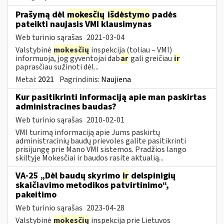
Prašymą dėl
mokesčių
išdėstymo
padės
pateikti naujasis VMI klausimynas
Web turinio sąrašas
2021-03-04
Valstybinė
mokesčių
inspekcija (toliau – VMI)
informuoja, jog gyventojai dab
ar
gali greičiau
ir
paprasčiau sužinoti dėl...
Metai:
2021
Pagrindinis:
Naujiena
Kur pasitikrinti informaciją apie man paskirtas
administracines baudas?
Web turinio sąrašas
2010-02-01
VMI turimą informaciją apie Jums paskirtų
administracinių baudų prievoles galite pasitikrinti
prisijungę prie Mano VMI sistemos. Pradžios lango
skiltyje Mokesčiai ir baudos rasite aktualią...
VA-25 „Dėl baudų skyrimo
ir
delspinigių
skaičiavimo metodikos patvirtinimo“,
pakeitimo
Web turinio sąrašas
2023-04-28
Valstybinė
mokesčių
inspekcija prie Lietuvos