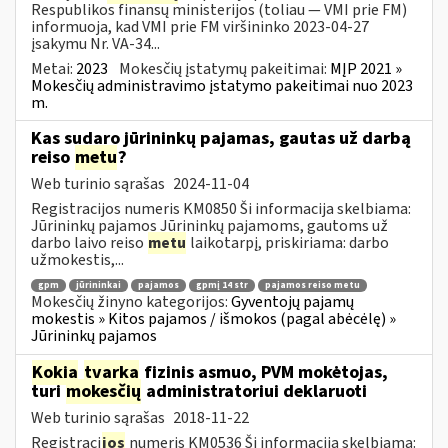
Respublikos finansų ministerijos (toliau ― VMI prie FM)
informuoja, kad VMI prie FM viršininko 2023-04-27
įsakymu Nr. VA-34...
Metai:
2023
Mokesčių įstatymų pakeitimai:
MĮP 2021 »
Mokesčių administravimo įstatymo pakeitimai nuo 2023
m.
Kas sudaro jūrininkų pajamas, gautas už darbą
reiso
metu
?
Web turinio sąrašas
2024-11-04
Registracijos numeris KM0850 Ši informacija skelbiama:
Jūrininkų pajamos Jūrininkų pajamoms, gautoms už
darbo laivo reiso
metu
laikotarpį, priskiriama: darbo
užmokestis,...
gpm
jūrininkai
pajamos
gpmį 14 str
pajamos reiso metu
Mokesčių žinyno kategorijos:
Gyventojų pajamų
mokestis » Kitos pajamos / išmokos (pagal abėcėlę) »
Jūrininkų pajamos
Kokia
tvarka
fizinis asmuo, PVM mokėtojas,
turi
mokesčių
administratoriui deklaruoti
Web turinio sąrašas
2018-11-22
Registraci
jos
numeris KM0536 Ši informacija skelbiama: