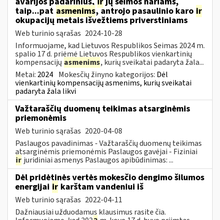
avarijos padarinius,
ir
jų šeimos nariams,
taip...pat
asmenims
, antrojo pasaulinio karo
ir
okupacijų metais išvežtiems priverstiniams
Web turinio sąrašas
2024-10-28
Informuojame, kad Lietuvos Respublikos Seimas 2024 m.
spalio 17 d. priėmė Lietuvos Respublikos vienkartinių
kompensacijų
asmenims
, kurių sveikatai padaryta žala...
Metai:
2024
Mokesčių žinyno kategorijos:
Dėl
vienkartinių kompensacijų asmenims, kurių sveikatai
padaryta žala likvi
Važtaraščių duomenų teikimas atsarginėmis
priemonėmis
Web turinio sąrašas
2020-04-08
Paslaugos pavadinimas - Važtaraščių duomenų teikimas
atsarginėmis priemonėmis Paslaugos gavėjai - Fiziniai
ir
juridiniai asmenys Paslaugos apibūdinimas: ...
Dėl pridėtinės vertės mokesčio dengimo šilumos
energijai
ir
karštam vandeniui iš
Web turinio sąrašas
2022-04-11
Dažniausiai užduodamus klausimus rasite čia.