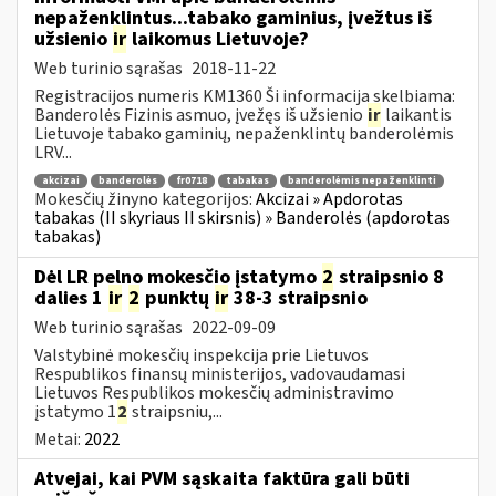
nepaženklintus...tabako gaminius, įvežtus iš
užsienio
ir
laikomus Lietuvoje?
Web turinio sąrašas
2018-11-22
Registracijos numeris KM1360 Ši informacija skelbiama:
Banderolės Fizinis asmuo, įvežęs iš užsienio
ir
laikantis
Lietuvoje tabako gaminių, nepaženklintų banderolėmis
LRV...
akcizai
banderolės
fr0718
tabakas
banderolėmis nepaženklinti
Mokesčių žinyno kategorijos:
Akcizai » Apdorotas
tabakas (II skyriaus II skirsnis) » Banderolės (apdorotas
tabakas)
Dėl LR pelno mokesčio įstatymo
2
straipsnio 8
dalies 1
ir
2
punktų
ir
38-3 straipsnio
Web turinio sąrašas
2022-09-09
Valstybinė mokesčių inspekcija prie Lietuvos
Respublikos finansų ministerijos, vadovaudamasi
Lietuvos Respublikos mokesčių administravimo
įstatymo 1
2
straipsniu,...
Metai:
2022
Atvejai, kai PVM sąskaita faktūra gali būti