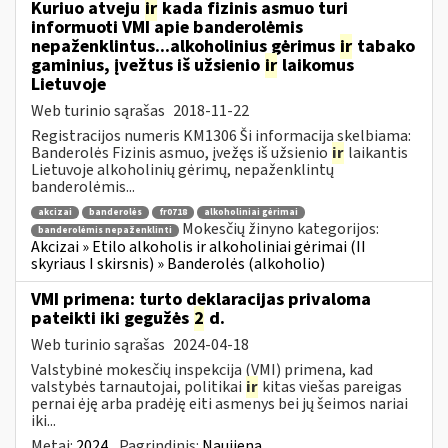
Kuriuo atveju
ir
kada fizinis asmuo turi
informuoti VMI apie banderolėmis
nepaženklintus...alkoholinius gėrimus
ir
tabako
gaminius, įvežtus iš užsienio
ir
laikomus
Lietuvoje
Web turinio sąrašas
2018-11-22
Registracijos numeris KM1306 Ši informacija skelbiama:
Banderolės Fizinis asmuo, įvežęs iš užsienio
ir
laikantis
Lietuvoje alkoholinių gėrimų, nepaženklintų
banderolėmis...
akcizai
banderolės
fr0718
alkoholiniai gėrimai
Mokesčių žinyno kategorijos:
banderolėmis nepaženklinti
Akcizai » Etilo alkoholis ir alkoholiniai gėrimai (II
skyriaus I skirsnis) » Banderolės (alkoholio)
VMI primena: turto deklaracijas privaloma
pateikti iki gegužės
2
d.
Web turinio sąrašas
2024-04-18
Valstybinė mokesčių inspekcija (VMI) primena, kad
valstybės tarnautojai, politikai
ir
kitas viešas pareigas
pernai ėję arba pradėję eiti asmenys bei jų šeimos nariai
iki...
Metai:
2024
Pagrindinis:
Naujiena