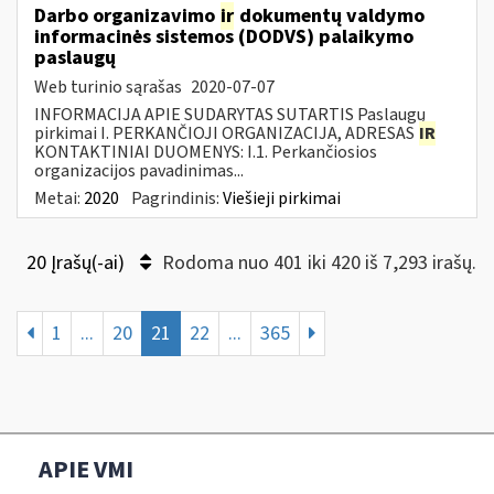
Darbo organizavimo
ir
dokumentų valdymo
informacinės sistemos (DODVS) palaikymo
paslaugų
Web turinio sąrašas
2020-07-07
INFORMACIJA APIE SUDARYTAS SUTARTIS Paslaugų
pirkimai I. PERKANČIOJI ORGANIZACIJA, ADRESAS
IR
KONTAKTINIAI DUOMENYS: I.1. Perkančiosios
organizacijos pavadinimas...
Metai:
2020
Pagrindinis:
Viešieji pirkimai
20 Įrašų(-ai)
Rodoma nuo 401 iki 420 iš 7,293 irašų.
1
...
20
21
22
...
365
APIE VMI