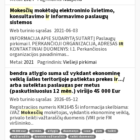
Mokesčių
mokėtojų elektroninio švietimo,
konsultavimo
ir
informavimo paslaugų
sistemos
Web turinio sąrašas
2021-06-03
INFORMACIJA APIE SUDARYTĄ SUTARTĮ Paslaugų
pirkimai I. PERKANČIOJI ORGANIZACIJA, ADRESAS
IR
KONTAKTINIAI DUOMENYS: I.1. Perkančiosios
organizacijos pavadinimas...
Metai:
2021
Pagrindinis:
Viešieji pirkimai
bendra atlygio suma už vykdant ekonominę
veiklą šalies teritorijoje patiektas prekes
ir
.../
arba suteiktas paslaugas per metus
(paskutiniuosius 12
mėn
.) viršijo 45 000 Eur
Web turinio sąrašas
2026-05-12
Registracijos numeris KM1645 Ši informacija skelbiama:
i.VAZ
Mokesčių
mokėtojas, vykdantis ekonominę veiklą,
privalo teikti važtaraščių duomenis (VMI prie FM
viršininko...
45 000 eur
12 mėn.
atlygis
duomenys
i.vaz
pvm
teikti
važtaraštis
krovinio važtaraštis
teikti duomenis