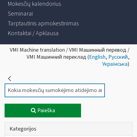
Mokesčių kalendorius
Seminarai
Tarptautinis apmokestinimas
Kontaktai / Apklausa
VMI Machine translation / VMI Машинный перевод /
VMI Машинний переклад (
English
,
Русский
,
Українська
)
Paieška
Kategorijos