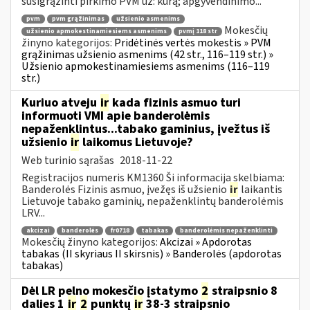
susigrąžinti pirkimo PVM už: kurą; apgyvendinimo...
pvm
pvm grąžinimas
užsienio asmenims
Mokesčių
užsienio apmokestinamiesiems asmenims
pvmį 118 str
žinyno kategorijos:
Pridėtinės vertės mokestis » PVM
grąžinimas užsienio asmenims (42 str., 116–119 str.) »
Užsienio apmokestinamiesiems asmenims (116–119
str.)
Kuriuo atveju
ir
kada fizinis asmuo turi
informuoti VMI apie banderolėmis
nepaženklintus...tabako gaminius, įvežtus iš
užsienio
ir
laikomus Lietuvoje?
Web turinio sąrašas
2018-11-22
Registracijos numeris KM1360 Ši informacija skelbiama:
Banderolės Fizinis asmuo, įvežęs iš užsienio
ir
laikantis
Lietuvoje tabako gaminių, nepaženklintų banderolėmis
LRV...
akcizai
banderolės
fr0718
tabakas
banderolėmis nepaženklinti
Mokesčių žinyno kategorijos:
Akcizai » Apdorotas
tabakas (II skyriaus II skirsnis) » Banderolės (apdorotas
tabakas)
Dėl LR pelno mokesčio įstatymo
2
straipsnio 8
dalies 1
ir
2
punktų
ir
38-3 straipsnio