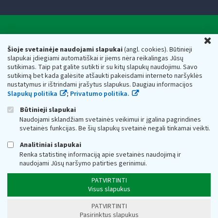
Valstybinė mokesčių inspekcija prie Lietuvos
U
Respublikos finansų ministerijos
Šioje svetainėje naudojami slapukai
(angl. cookies). Būtinieji
slapukai įdiegiami automatiškai ir jiems nėra reikalingas Jūsų
Biudžetinė įstaiga. Juridinio asmens kodas — 188659752,
sutikimas. Taip pat galite sutikti ir su kitų slapukų naudojimu. Savo
adresas: Vasario 16-osios g. 14, 01107 Vilnius, Lietuva, el.paštas:
sutikimą bet kada galėsite atšaukti pakeisdami interneto naršyklės
vmi@vmi.lt
, E. pristatymo dėžutės adresas 188659752
nustatymus ir ištrindami įrašytus slapukus. Daugiau informacijos
Duomenys apie Valstybinę mokesčių inspekciją prie Lietuvos
Slapukų politika
;
Privatumo politika.
Respublikos finansų ministerijos kaupiami ir saugomi Juridinių
asmenų registre
Būtinieji slapukai
Naudojami sklandžiam svetainės veikimui ir įgalina pagrindines
svetainės funkcijas. Be šių slapukų svetainė negali tinkamai veikti.
Analitiniai slapukai
Renka statistinę informaciją apie svetainės naudojimą ir
naudojami Jūsų naršymo patirties gerinimui.
PATVIRTINTI
Visus slapukus
PATVIRTINTI
Pasirinktus slapukus