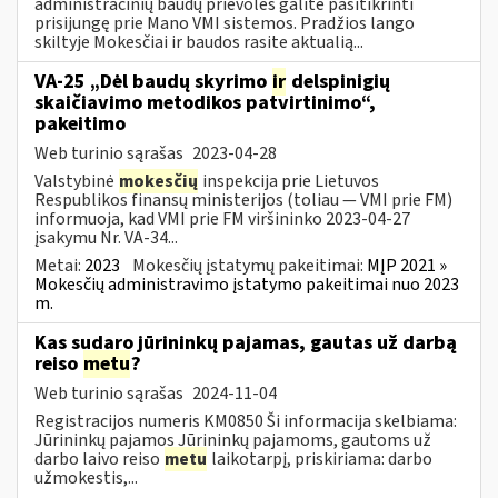
administracinių baudų prievoles galite pasitikrinti
prisijungę prie Mano VMI sistemos. Pradžios lango
skiltyje Mokesčiai ir baudos rasite aktualią...
VA-25 „Dėl baudų skyrimo
ir
delspinigių
skaičiavimo metodikos patvirtinimo“,
pakeitimo
Web turinio sąrašas
2023-04-28
Valstybinė
mokesčių
inspekcija prie Lietuvos
Respublikos finansų ministerijos (toliau ― VMI prie FM)
informuoja, kad VMI prie FM viršininko 2023-04-27
įsakymu Nr. VA-34...
Metai:
2023
Mokesčių įstatymų pakeitimai:
MĮP 2021 »
Mokesčių administravimo įstatymo pakeitimai nuo 2023
m.
Kas sudaro jūrininkų pajamas, gautas už darbą
reiso
metu
?
Web turinio sąrašas
2024-11-04
Registracijos numeris KM0850 Ši informacija skelbiama:
Jūrininkų pajamos Jūrininkų pajamoms, gautoms už
darbo laivo reiso
metu
laikotarpį, priskiriama: darbo
užmokestis,...