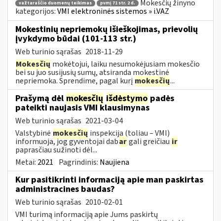
Mokesčių žinyno
važtaraščio duomenų teikimas
pvmį 71 str. 2 d.
kategorijos:
VMI elektroninės sistemos » i.VAZ
Mokestinių nepriemokų išieškojimas, prievolių
įvykdymo būdai (101-113 str.)
Web turinio sąrašas
2018-11-29
Mokesčių
mokėtojui, laiku nesumokėjusiam mokesčio
bei su juo susijusių sumų, atsiranda mokestinė
nepriemoka. Sprendime, pagal kurį
mokesčių
...
Prašymą dėl
mokesčių
išdėstymo
padės
pateikti naujasis VMI klausimynas
Web turinio sąrašas
2021-03-04
Valstybinė
mokesčių
inspekcija (toliau – VMI)
informuoja, jog gyventojai dab
ar
gali greičiau
ir
paprasčiau sužinoti dėl...
Metai:
2021
Pagrindinis:
Naujiena
Kur pasitikrinti informaciją apie man paskirtas
administracines baudas?
Web turinio sąrašas
2010-02-01
VMI turimą informaciją apie Jums paskirtų