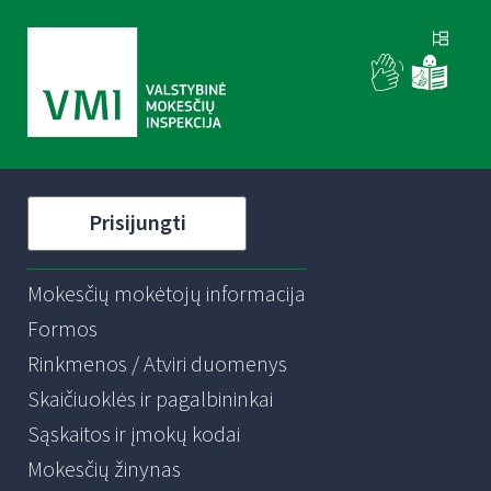
Prisijungti
Mokesčių mokėtojų informacija
Formos
Rinkmenos / Atviri duomenys
Skaičiuoklės ir pagalbininkai
Sąskaitos ir įmokų kodai
Mokesčių žinynas