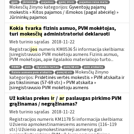
gpm
jūrininkai
pajamos
gpmį 14 str
pajamos reiso metu
Mokesčių žinyno kategorijos:
Gyventojų pajamų
mokestis » Kitos pajamos / išmokos (pagal abėcėlę) »
Jūrininkų pajamos
Kokia
tvarka
fizinis asmuo, PVM mokėtojas,
turi
mokesčių
administratoriui deklaruoti
Web turinio sąrašas
2018-11-22
Registraci
jos
numeris KM0536 Ši informacija skelbiama:
Įsiregistravusio PVM mokėtoju asmens Fizinis asmuo,
PVM mokėtojas, apie ilgalaikio materialiojo turto...
fr0457
pvm
ilgalaikis turtas
pvmį 58 str
pvm atskaita
Mokesčių žinyno
fizinio asmens pvm atskaita
pvmį 61 str
kategorijos:
Pridėtinės vertės mokestis » PVM atskaita ir
jos tikslinimas (57-69 str.) » PVM atskaita »
Įsiregistravusio PVM mokėtoju asmens
Už kokias prekes
ir
/
ar
paslaugas pirkimo PVM
grąžinamas / negrąžinamas?
Web turinio sąrašas
2018-11-22
Registracijos numeris KM1178 Ši informacija skelbiama:
Užsienio apmokestinamiesiems asmenims (116–119
str.) Užsienio apmokestinamieji asmenys gali