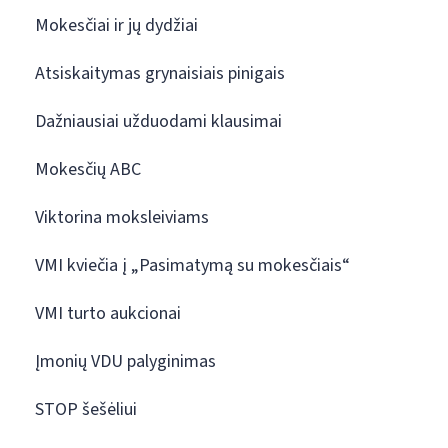
Mokesčiai ir jų dydžiai
Atsiskaitymas grynaisiais pinigais
Dažniausiai užduodami klausimai
Mokesčių ABC
Viktorina moksleiviams
VMI kviečia į „Pasimatymą su mokesčiais“
VMI turto aukcionai
Įmonių VDU palyginimas
STOP šešėliui