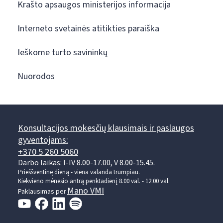
Krašto apsaugos ministerijos informacija
Interneto svetainės atitikties paraiška
Ieškome turto savininkų
Nuorodos
Konsultacijos mokesčių klausimais ir paslaugos
gyventojams:
+370 5 260 5060
Darbo laikas: I-IV 8.00-17.00, V 8.00-15.45.
Prieššventinę dieną - viena valanda trumpiau.
Kiekvieno mėnesio antrą penktadienį 8.00 val. - 12.00 val.
Mano VMI
Paklausimas per