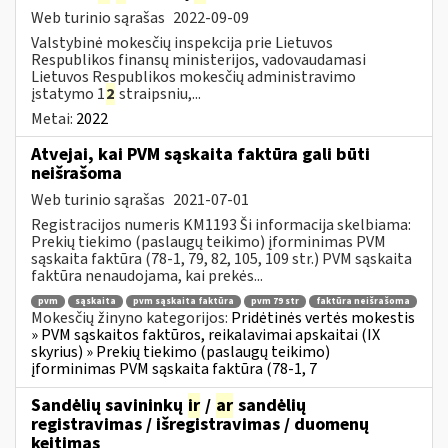
Web turinio sąrašas
2022-09-09
Valstybinė mokesčių inspekcija prie Lietuvos
Respublikos finansų ministerijos, vadovaudamasi
Lietuvos Respublikos mokesčių administravimo
įstatymo 1
2
straipsniu,...
Metai:
2022
Atvejai, kai PVM sąskaita faktūra gali būti
neišrašoma
Web turinio sąrašas
2021-07-01
Registracijos numeris KM1193 Ši informacija skelbiama:
Prekių tiekimo (paslaugų teikimo) įforminimas PVM
sąskaita faktūra (78-1, 79, 82, 105, 109 str.) PVM sąskaita
faktūra nenaudojama, kai prekės...
pvm
sąskaita
pvm sąskaita faktūra
pvm 79 str
faktūra neišrašoma
Mokesčių žinyno kategorijos:
Pridėtinės vertės mokestis
» PVM sąskaitos faktūros, reikalavimai apskaitai (IX
skyrius) » Prekių tiekimo (paslaugų teikimo)
įforminimas PVM sąskaita faktūra (78-1, 7
Sandėlių savininkų
ir
/
ar
sandėlių
registravimas / išregistravimas / duomenų
keitimas