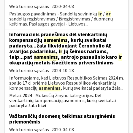
Web turinio sąrašas
2020-04-08
Paslaugos pavadinimas - Sandėlių savininkų
ir
/
ar
sandėlių registravimas / išregistravimas / duomenų
keitimas. Paslaugos gavėjai - Lietuvos...
Informacinis pranešimas dėl vienkartinių
kompensacijų
asmenims
, kurių sveikatai
padaryta...žala likviduojant Černobylio AE
avarijos padarinius,
ir
jų šeimos nariams,
taip...pat
asmenims
, antrojo pasaulinio karo
ir
okupacijų metais išvežtiems priverstiniams
Web turinio sąrašas
2024-10-28
Informuojame, kad Lietuvos Respublikos Seimas 2024 m.
spalio 17 d. priėmė Lietuvos Respublikos vienkartinių
kompensacijų
asmenims
, kurių sveikatai padaryta žala...
Metai:
2024
Mokesčių žinyno kategorijos:
Dėl
vienkartinių kompensacijų asmenims, kurių sveikatai
padaryta žala likvi
Važtaraščių duomenų teikimas atsarginėmis
priemonėmis
Web turinio sąrašas
2020-04-08