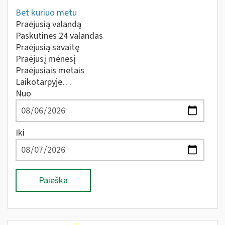
Bet kuriuo metu
Praėjusią valandą
Paskutines 24 valandas
Praėjusią savaitę
Praėjusį mėnesį
Praėjusiais metais
Laikotarpyje…
Nuo
Iki
Paieška