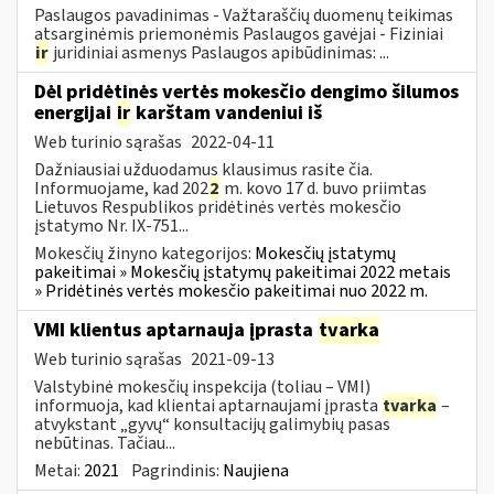
Paslaugos pavadinimas - Važtaraščių duomenų teikimas
atsarginėmis priemonėmis Paslaugos gavėjai - Fiziniai
ir
juridiniai asmenys Paslaugos apibūdinimas: ...
Dėl pridėtinės vertės mokesčio dengimo šilumos
energijai
ir
karštam vandeniui iš
Web turinio sąrašas
2022-04-11
Dažniausiai užduodamus klausimus rasite čia.
Informuojame, kad 202
2
m. kovo 17 d. buvo priimtas
Lietuvos Respublikos pridėtinės vertės mokesčio
įstatymo Nr. IX-751...
Mokesčių žinyno kategorijos:
Mokesčių įstatymų
pakeitimai » Mokesčių įstatymų pakeitimai 2022 metais
» Pridėtinės vertės mokesčio pakeitimai nuo 2022 m.
VMI klientus aptarnauja įprasta
tvarka
Web turinio sąrašas
2021-09-13
Valstybinė mokesčių inspekcija (toliau – VMI)
informuoja, kad klientai aptarnaujami įprasta
tvarka
–
atvykstant „gyvų“ konsultacijų galimybių pasas
nebūtinas. Tačiau...
Metai:
2021
Pagrindinis:
Naujiena