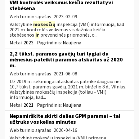
VMI kontrolės veiksmus keičia rezultatyvi
stebėsena
Web turinio sąrašas
2023-02-09
Valstybinė
mokesčių
inspekcija (VMI) informuoja, kad
2022 m. kontrolės veiksmus vis dažniau keičia
stebėsenos
ir
prevencinės priemonės, o...
Metai:
2023
Pagrindinis:
Naujiena
2,2 tūkst. paramos gavėjų turi lygiai du
mėnesius pateikti paramos atskaitas už 2020
m.
Web turinio sąrašas
2021-06-08
Už 2019 m. sėkmingai ataskaitas pateikė daugiau nei
10,7 tūkst. paramos gavėjų. 2021 m. birželio 8 d., Vilnius.
Valstybinės mokesčių inspekcija (toliau – VMI)
informuoja, kad...
Metai:
2021
Pagrindinis:
Naujiena
Nepamirškite skirti dalies GPM paramai – tai
užtruks vos kelias minutes
Web turinio sąrašas
2026-04-16
Valstybinė mokesčių inspekcija (VMI) primena