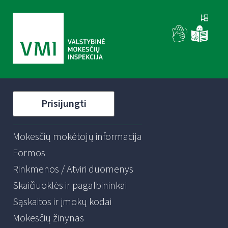
Prisijungti
Mokesčių mokėtojų informacija
Formos
Rinkmenos / Atviri duomenys
Skaičiuoklės ir pagalbininkai
Sąskaitos ir įmokų kodai
Mokesčių žinynas