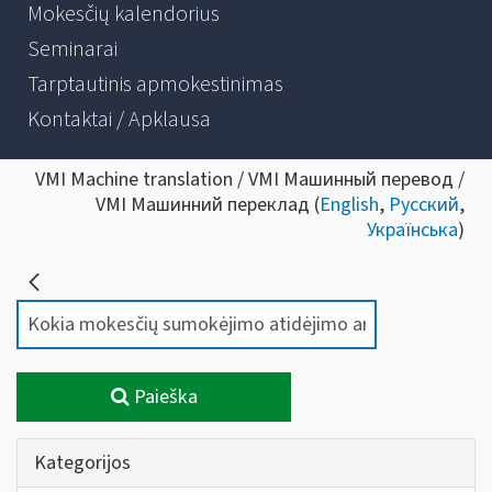
Mokesčių kalendorius
Seminarai
Tarptautinis apmokestinimas
Kontaktai / Apklausa
VMI Machine translation / VMI Машинный перевод /
VMI Машинний переклад (
English
,
Русский
,
Українська
)
Paieška
Kategorijos