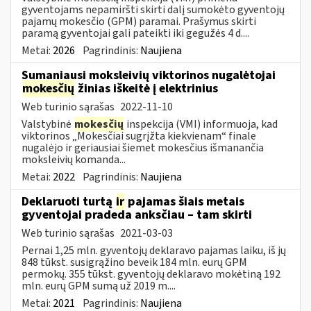
gyventojams nepamiršti skirti dalį sumokėto gyventojų
pajamų mokesčio (GPM) paramai. Prašymus skirti
paramą gyventojai gali pateikti iki gegužės 4 d....
Metai:
2026
Pagrindinis:
Naujiena
Sumaniausi moksleivių viktorinos nugalėtojai
mokesčių
žinias iškeitė į elektrinius
Web turinio sąrašas
2022-11-10
Valstybinė
mokesčių
inspekcija (VMI) informuoja, kad
viktorinos „Mokesčiai sugrįžta kiekvienam“ finale
nugalėjo ir geriausiai šiemet mokesčius išmanančia
moksleivių komanda...
Metai:
2022
Pagrindinis:
Naujiena
Deklaruoti turtą
ir
pajamas šiais metais
gyventojai pradeda anksčiau – tam skirti
Web turinio sąrašas
2021-03-03
Pernai 1,25 mln. gyventojų deklaravo pajamas laiku, iš jų
848 tūkst. susigrąžino beveik 184 mln. eurų GPM
permokų. 355 tūkst. gyventojų deklaravo mokėtiną 192
mln. eurų GPM sumą už 2019 m....
Metai:
2021
Pagrindinis:
Naujiena