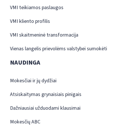
VMI teikiamos paslaugos
VMI kliento profilis
VMI skaitmeninė transformacija
Vienas langelis prievolėms valstybei sumokėti
NAUDINGA
Mokesčiai ir jų dydžiai
Atsiskaitymas grynaisiais pinigais
Dažniausiai užduodami klausimai
Mokesčių ABC