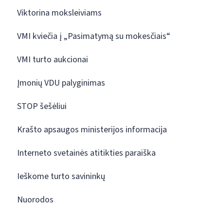
Viktorina moksleiviams
VMI kviečia į „Pasimatymą su mokesčiais“
VMI turto aukcionai
Įmonių VDU palyginimas
STOP šešėliui
Krašto apsaugos ministerijos informacija
Interneto svetainės atitikties paraiška
Ieškome turto savininkų
Nuorodos