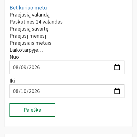
Bet kuriuo metu
Praėjusią valandą
Paskutines 24 valandas
Praėjusią savaitę
Praėjusį mėnesį
Praėjusiais metais
Laikotarpyje…
Nuo
Iki
Paieška