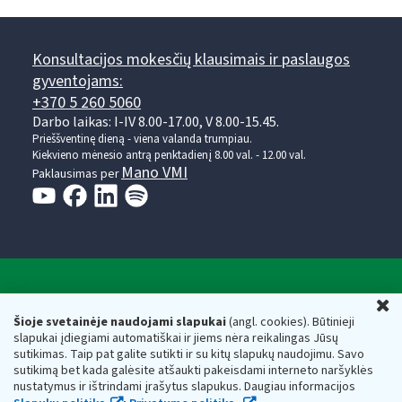
Konsultacijos mokesčių klausimais ir paslaugos
gyventojams:
+370 5 260 5060
Darbo laikas: I-IV 8.00-17.00, V 8.00-15.45.
Prieššventinę dieną - viena valanda trumpiau.
Kiekvieno mėnesio antrą penktadienį 8.00 val. - 12.00 val.
Mano VMI
Paklausimas per
Valstybinė mokesčių inspekcija prie Lietuvos
U
Respublikos finansų ministerijos
Šioje svetainėje naudojami slapukai
(angl. cookies). Būtinieji
slapukai įdiegiami automatiškai ir jiems nėra reikalingas Jūsų
Biudžetinė įstaiga. Juridinio asmens kodas — 188659752,
sutikimas. Taip pat galite sutikti ir su kitų slapukų naudojimu. Savo
adresas: Vasario 16-osios g. 14, 01107 Vilnius, Lietuva, el.paštas:
sutikimą bet kada galėsite atšaukti pakeisdami interneto naršyklės
vmi@vmi.lt
, E. pristatymo dėžutės adresas 188659752
nustatymus ir ištrindami įrašytus slapukus. Daugiau informacijos
Duomenys apie Valstybinę mokesčių inspekciją prie Lietuvos