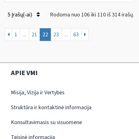
5 Įrašų(-ai)
Rodoma nuo 106 iki 110 iš 314 irašų.
1
...
21
22
23
...
63
APIE VMI
Misija, Vizija ir Vertybės
Struktūra ir kontaktinė informacija
Konsultavimasis su visuomene
Teisinė informacija