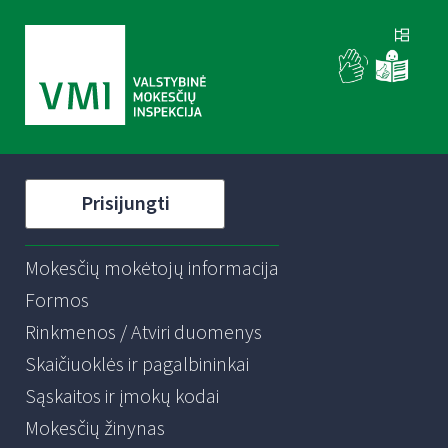
Prisijungti
Mokesčių mokėtojų informacija
Formos
Rinkmenos / Atviri duomenys
Skaičiuoklės ir pagalbininkai
Sąskaitos ir įmokų kodai
Mokesčių žinynas