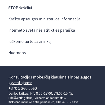
STOP šešėliui
Krašto apsaugos ministerijos informacija
Interneto svetainės atitikties paraiška
Ieškome turto savininkų
Nuorodos
Konsultacijos mokesčių klausimais ir paslaugos
gyventojams:
+370 5 260 5060
Darbo laikas: I-IV 8.00-17.00, V 8.00-15.45.
Prieššventinę dieną - viena valanda trumpiau.
Kiekvieno mėnesio antrą penktadienį 8.00 val. - 12.00 val.