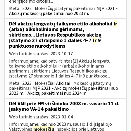
energijos mokėtojus...
Metai:
2022
Mokesčių įstatymų pakeitimai:
MĮP 2021 »
Akcizų mokesčių pakeitimai nuo 2023 m.
Dėl akcizų lengvatų taikymo etilo alkoholiui
ir
(arba) alkoholiniams gėrimams,
skirtiems...Lietuvos Respublikos akcizų
įstatymo 27 straipsnio 1 dalies 4–7
ir
9
punktuose nurodytiems
Web turinio sąrašas
2023-10-17
Informuojame, kad patvirtintas[1] Akcizų lengvatų
taikymo etilo alkoholiui ir (arba) alkoholiniams
gėrimams, skirtiems Lietuvos Respublikos akcizų
įstatymo 27 straipsnio 1 dalies 4–7 ir 9 punktuose...
Metai:
2023
Mokesčiai:
Akcizai
Mokesčių įstatymų
pakeitimai:
MĮP 2021 » Akcizų mokesčių pakeitimai nuo
2023 m.
Akcizų pakeitimai nuo 2024 m.
Dėl VMI prie FM viršininko 2008 m. vasario 11 d.
įsakymo VA-14 pakeitimo
Web turinio sąrašas
2023-01-04
Informuojame, kad nuo 2023 m. sausio 1 d. įsigaliojo
Valstybinės
mokesčių
inspekcijos prie Lietuvos