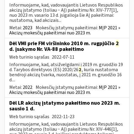
Informuojame, kad, vadovaujantis Lietuvos Respublikos
akcizų įstatymo (toliau − AĮ) pakeitimu Nr. XIV-777[1],
nuo 2023 m. vasario 13 d. įsigalioja šie AĮ pakeitimai:
nustatoma, kad akcizais...
Metai:
2023
Mokesčių įstatymų pakeitimai:
MĮP 2021 »
Akcizų mokesčių pakeitimai nuo 2023 m.
Dėl VMI prie FM viršininko 2010 m. rugpjūčio
2
d. įsakymo Nr. VA-88 pakeitimo
Web turinio sąrašas
2022-07-11
Informuojame, kad, atsižvelgdami į 2019 m. gruodžio 19
d. Tarybos direktyvos (ES) 2020/26
2
, kuria nustatoma
bendroji akcizų tvarka, nuostatas, į 2021 m. gruodžio 16
d....
Metai:
2022
Mokesčių įstatymų pakeitimai:
MĮP 2021 »
Akcizų mokesčių pakeitimai nuo 2023 m.
Dėl LR akcizų įstatymo pakeitimo nuo 2023 m.
sausio 1 d.
Web turinio sąrašas
2022-11-23
Informuojame, kad, vadovaujantis Lietuvos Respublikos
akcizų įstatymo (toliau − AĮ) pakeitimu Nr. XIV-446[1],