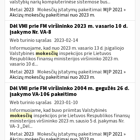
valstybių narių kompiuterinėse sistemose bus...
Metai:
2023
Mokesčių įstatymų pakeitimai:
MĮP 2021 »
Akcizų mokesčių pakeitimai nuo 2023 m.
Dėl VMI prie FM viršininko 2023 m. vasario 10 d.
įsakymo Nr. VA-8
Web turinio sąrašas
2023-02-14
Informuojame, kad nuo 2023 m. vasario 13 d. įsigaliojo
Valstybinės
mokesčių
inspekcijos prie Lietuvos
Respublikos finansų ministerijos viršininko 2023 m.
vasario 10 d....
Metai:
2023
Mokesčių įstatymų pakeitimai:
MĮP 2021 »
Akcizų mokesčių pakeitimai nuo 2023 m.
Dėl VMI prie FM viršininko 2004 m. gegužės 26 d.
įsakymo VA-106 pakeitimo
Web turinio sąrašas
2023-01-10
Informuojame, kad buvo priimtas Valstybinės
mokesčių
inspekcijos prie Lietuvos Respublikos finansų
ministerijos viršininko 2023 m. sausio 5 d. įsakymas Nr.
VA-3 „Dėl...
Metai:
2023
Mokesčių įstatymų pakeitimai:
MĮP 2021 »
Akcizų mokesčių pakeitimai nuo 2023 m.