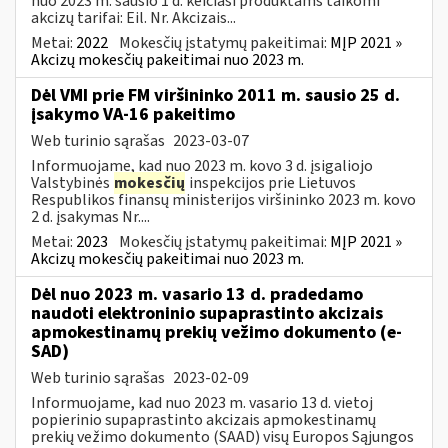
nuo 2023 m. sausio 1 d. keičiasi produktams taikomi
akcizų tarifai: Eil. Nr. Akcizais...
Metai:
2022
Mokesčių įstatymų pakeitimai:
MĮP 2021 »
Akcizų mokesčių pakeitimai nuo 2023 m.
Dėl VMI prie FM viršininko 2011 m. sausio 25 d.
įsakymo VA-16 pakeitimo
Web turinio sąrašas
2023-03-07
Informuojame, kad nuo 2023 m. kovo 3 d. įsigaliojo
Valstybinės
mokesčių
inspekcijos prie Lietuvos
Respublikos finansų ministerijos viršininko 2023 m. kovo
2 d. įsakymas Nr....
Metai:
2023
Mokesčių įstatymų pakeitimai:
MĮP 2021 »
Akcizų mokesčių pakeitimai nuo 2023 m.
Dėl nuo 2023 m. vasario 13 d. pradedamo
naudoti elektroninio supaprastinto akcizais
apmokestinamų prekių vežimo dokumento (e-
SAD)
Web turinio sąrašas
2023-02-09
Informuojame, kad nuo 2023 m. vasario 13 d. vietoj
popierinio supaprastinto akcizais apmokestinamų
prekių vežimo dokumento (SAAD) visų Europos Sąjungos