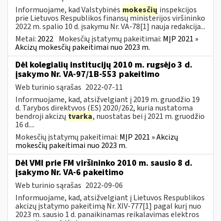
Informuojame, kad Valstybinės
mokesčių
inspekcijos
prie Lietuvos Respublikos finansų ministerijos viršininko
2022 m. spalio 10 d. įsakymu Nr. VA-78[1] nauja redakcija...
Metai:
2022
Mokesčių įstatymų pakeitimai:
MĮP 2021 »
Akcizų mokesčių pakeitimai nuo 2023 m.
Dėl kolegialių institucijų 2010 m. rugsėjo 3 d.
įsakymo Nr. VA-97/1B-553 pakeitimo
Web turinio sąrašas
2022-07-11
Informuojame, kad, atsižvelgiant į 2019 m. gruodžio 19
d. Tarybos direktyvos (ES) 2020/262, kuria nustatoma
bendroji akcizų
tvarka
, nuostatas bei į 2021 m. gruodžio
16 d....
Mokesčių įstatymų pakeitimai:
MĮP 2021 » Akcizų
mokesčių pakeitimai nuo 2023 m.
Dėl VMI prie FM viršininko 2010 m. sausio 8 d.
įsakymo Nr. VA-6 pakeitimo
Web turinio sąrašas
2022-09-06
Informuojame, kad, atsižvelgiant į Lietuvos Respublikos
akcizų įstatymo pakeitimą Nr. XIV-777[1] pagal kurį nuo
2023 m. sausio 1 d. panaikinamas reikalavimas elektros