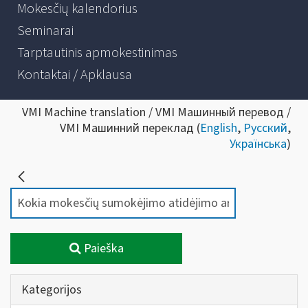
Mokesčių kalendorius
Seminarai
Tarptautinis apmokestinimas
Kontaktai / Apklausa
VMI Machine translation / VMI Машинный перевод /
VMI Машинний переклад (
English
,
Русский
,
Українська
)
Paieška
Kategorijos