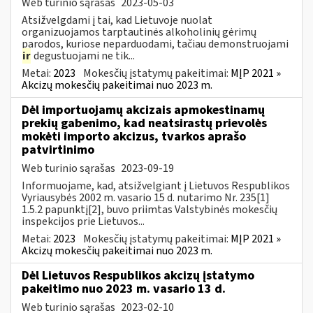
Web turinio sąrašas
2023-05-03
Atsižvelgdami į tai, kad Lietuvoje nuolat
organizuojamos tarptautinės alkoholinių gėrimų
parodos, kuriose neparduodami, tačiau demonstruojami
ir
degustuojami ne tik...
Metai:
2023
Mokesčių įstatymų pakeitimai:
MĮP 2021 »
Akcizų mokesčių pakeitimai nuo 2023 m.
Dėl importuojamų akcizais apmokestinamų
prekių gabenimo, kad neatsirastų prievolės
mokėti importo akcizus, tvarkos aprašo
patvirtinimo
Web turinio sąrašas
2023-09-19
Informuojame, kad, atsižvelgiant į Lietuvos Respublikos
Vyriausybės 2002 m. vasario 15 d. nutarimo Nr. 235[1]
1.5.2 papunktį[2], buvo priimtas Valstybinės mokesčių
inspekcijos prie Lietuvos...
Metai:
2023
Mokesčių įstatymų pakeitimai:
MĮP 2021 »
Akcizų mokesčių pakeitimai nuo 2023 m.
Dėl Lietuvos Respublikos akcizų įstatymo
pakeitimo nuo 2023 m. vasario 13 d.
Web turinio sąrašas
2023-02-10