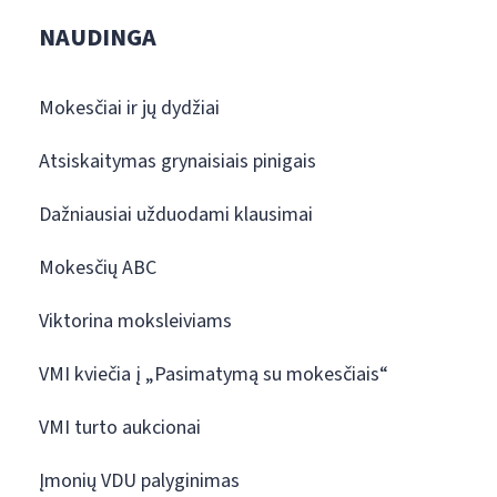
NAUDINGA
Mokesčiai ir jų dydžiai
Atsiskaitymas grynaisiais pinigais
Dažniausiai užduodami klausimai
Mokesčių ABC
Viktorina moksleiviams
VMI kviečia į „Pasimatymą su mokesčiais“
VMI turto aukcionai
Įmonių VDU palyginimas