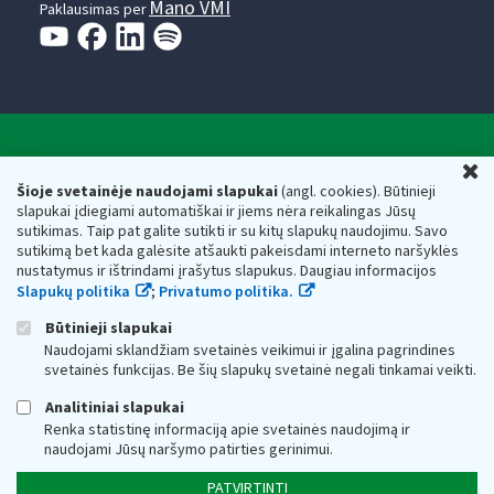
Mano VMI
Paklausimas per
Valstybinė mokesčių inspekcija prie Lietuvos
U
Respublikos finansų ministerijos
Šioje svetainėje naudojami slapukai
(angl. cookies). Būtinieji
slapukai įdiegiami automatiškai ir jiems nėra reikalingas Jūsų
Biudžetinė įstaiga. Juridinio asmens kodas — 188659752,
sutikimas. Taip pat galite sutikti ir su kitų slapukų naudojimu. Savo
adresas: Vasario 16-osios g. 14, 01107 Vilnius, Lietuva, el.paštas:
sutikimą bet kada galėsite atšaukti pakeisdami interneto naršyklės
vmi@vmi.lt
, E. pristatymo dėžutės adresas 188659752
nustatymus ir ištrindami įrašytus slapukus. Daugiau informacijos
Duomenys apie Valstybinę mokesčių inspekciją prie Lietuvos
Slapukų politika
;
Privatumo politika.
Respublikos finansų ministerijos kaupiami ir saugomi Juridinių
asmenų registre
Būtinieji slapukai
Naudojami sklandžiam svetainės veikimui ir įgalina pagrindines
svetainės funkcijas. Be šių slapukų svetainė negali tinkamai veikti.
Analitiniai slapukai
Renka statistinę informaciją apie svetainės naudojimą ir
naudojami Jūsų naršymo patirties gerinimui.
PATVIRTINTI