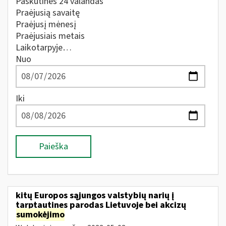
Paskutines 24 valandas
Praėjusią savaitę
Praėjusį mėnesį
Praėjusiais metais
Laikotarpyje…
Nuo
Iki
Paieška
kitų Europos sąjungos valstybių narių į
tarptautines parodas Lietuvoje bei akcizų
sumokėjimo