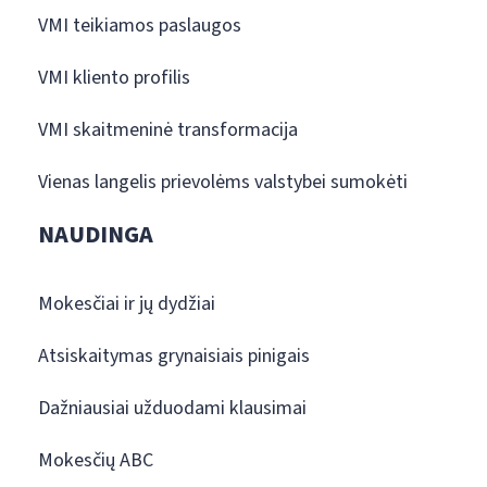
VMI teikiamos paslaugos
VMI kliento profilis
VMI skaitmeninė transformacija
Vienas langelis prievolėms valstybei sumokėti
NAUDINGA
Mokesčiai ir jų dydžiai
Atsiskaitymas grynaisiais pinigais
Dažniausiai užduodami klausimai
Mokesčių ABC