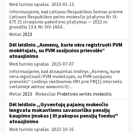
Web turinio sąrašas
2023-01-13
Informuojame, kad Lietuvos Respublikos Seimas priėmė
Lietuvos Respublikos pelno mokesčio įstatymo Nr. IX-
675 31 straipsnio pakeitimo įstatymus — 2022 m.
gruodžio 13 d. Nr. XIV-1664...
Metai:
2023
Dėl leidinio „Asmenų, kurie nėra registruoti PVM
mokėtojais, su PVM susijusios prievolės“
atnaujinimo
Web turinio sąrašas
2023-07-07
Informuojame, kad atnaujintas leidinys „Asmenų, kurie
nėra registruoti PVM mokėtojais, su PVM susijusios
prievolės“. Leidinys skelbiamas VMI prie FM[1] interneto
svetainėje adresu: www.vmi.lt/...
Metai:
2023
Mokesčiai:
Pridėtinės vertės mokestis
Dėl leidinio ,,Gyventojų pajamų mokesčio
lengvata mokantiems savanoriško pensijų
kaupimo įmokas į III pakopos pensijų fondus"
atnaujinimo
Web turinio sąrašas
2023-10-31