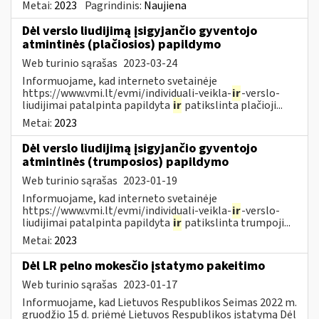
Metai:
2023
Pagrindinis:
Naujiena
Dėl verslo liudijimą įsigyjančio gyventojo
atmintinės (plačiosios) papildymo
Web turinio sąrašas
2023-03-24
Informuojame, kad interneto svetainėje
https://www.vmi.lt/evmi/individuali-veikla-
ir
-verslo-
liudijimai patalpinta papildyta
ir
patikslinta plačioji...
Metai:
2023
Dėl verslo liudijimą įsigyjančio gyventojo
atmintinės (trumposios) papildymo
Web turinio sąrašas
2023-01-19
Informuojame, kad interneto svetainėje
https://www.vmi.lt/evmi/individuali-veikla-
ir
-verslo-
liudijimai patalpinta papildyta
ir
patikslinta trumpoji...
Metai:
2023
Dėl LR pelno mokesčio įstatymo pakeitimo
Web turinio sąrašas
2023-01-17
Informuojame, kad Lietuvos Respublikos Seimas 2022 m.
gruodžio 15 d. priėmė Lietuvos Respublikos įstatymą Dėl