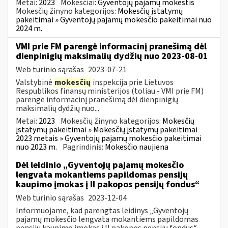
Metai:
2023
Mokesčiai:
Gyventojų pajamų mokestis
Mokesčių žinyno kategorijos:
Mokesčių įstatymų
pakeitimai » Gyventojų pajamų mokesčio pakeitimai nuo
2024 m.
VMI prie FM parengė informacinį pranešimą dėl
dienpinigių maksimalių dydžių nuo 2023-08-01
Web turinio sąrašas
2023-07-21
Valstybinė
mokesčių
inspekcija prie Lietuvos
Respublikos finansų ministerijos (toliau - VMI prie FM)
parengė informacinį pranešimą dėl dienpinigių
maksimalių dydžių nuo...
Metai:
2023
Mokesčių žinyno kategorijos:
Mokesčių
įstatymų pakeitimai » Mokesčių įstatymų pakeitimai
2023 metais » Gyventojų pajamų mokesčio pakeitimai
nuo 2023 m.
Pagrindinis:
Mokesčio naujiena
Dėl leidinio „Gyventojų pajamų mokesčio
lengvata mokantiems papildomas pensijų
kaupimo įmokas į II pakopos pensijų fondus“
Web turinio sąrašas
2023-12-04
Informuojame, kad parengtas leidinys „Gyventojų
pajamų mokesčio lengvata mokantiems papildomas
pensijų kaupimo įmokas į II pakopos pensijų fondus“