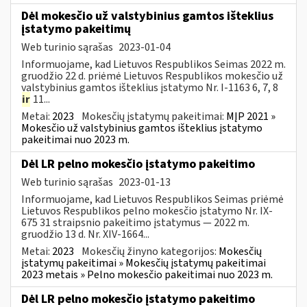
Dėl mokesčio už valstybinius gamtos išteklius
įstatymo pakeitimų
Web turinio sąrašas
2023-01-04
Informuojame, kad Lietuvos Respublikos Seimas 2022 m.
gruodžio 22 d. priėmė Lietuvos Respublikos mokesčio už
valstybinius gamtos išteklius įstatymo Nr. I-1163 6, 7, 8
ir
11...
Metai:
2023
Mokesčių įstatymų pakeitimai:
MĮP 2021 »
Mokesčio už valstybinius gamtos išteklius įstatymo
pakeitimai nuo 2023 m.
Dėl LR pelno mokesčio įstatymo pakeitimo
Web turinio sąrašas
2023-01-13
Informuojame, kad Lietuvos Respublikos Seimas priėmė
Lietuvos Respublikos pelno mokesčio įstatymo Nr. IX-
675 31 straipsnio pakeitimo įstatymus — 2022 m.
gruodžio 13 d. Nr. XIV-1664...
Metai:
2023
Mokesčių žinyno kategorijos:
Mokesčių
įstatymų pakeitimai » Mokesčių įstatymų pakeitimai
2023 metais » Pelno mokesčio pakeitimai nuo 2023 m.
Dėl LR pelno mokesčio įstatymo pakeitimo