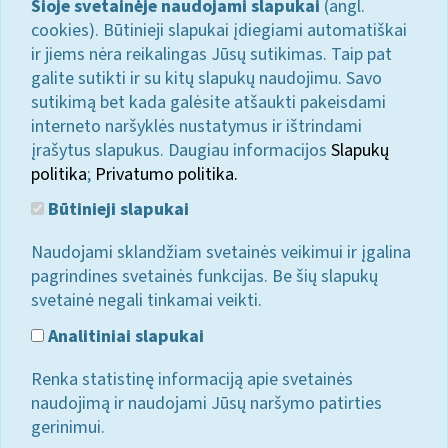
Šioje svetainėje naudojami slapukai
(angl.
cookies). Būtinieji slapukai įdiegiami automatiškai
ir jiems nėra reikalingas Jūsų sutikimas. Taip pat
galite sutikti ir su kitų slapukų naudojimu. Savo
sutikimą bet kada galėsite atšaukti pakeisdami
interneto naršyklės nustatymus ir ištrindami
įrašytus slapukus. Daugiau informacijos
Slapukų
politika
;
Privatumo politika.
Būtinieji slapukai
Naudojami sklandžiam svetainės veikimui ir įgalina
pagrindines svetainės funkcijas. Be šių slapukų
svetainė negali tinkamai veikti.
Analitiniai slapukai
Renka statistinę informaciją apie svetainės
naudojimą ir naudojami Jūsų naršymo patirties
gerinimui.