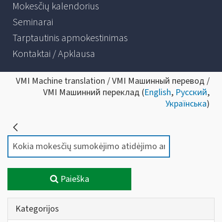
Mokesčių kalendorius
Seminarai
Tarptautinis apmokestinimas
Kontaktai / Apklausa
VMI Machine translation / VMI Машинный перевод /
VMI Машинний переклад (
English
,
Русский
,
Українська
)
Paieška
Kategorijos