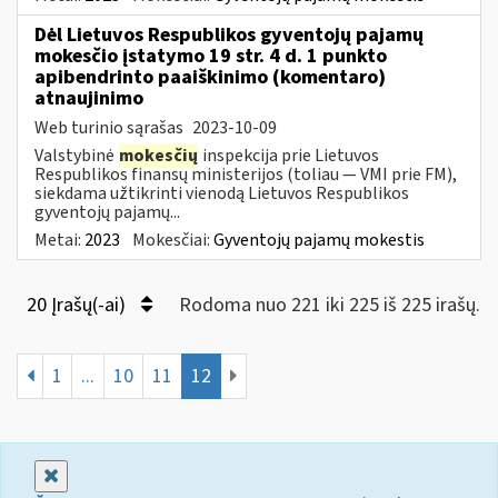
Dėl Lietuvos Respublikos gyventojų pajamų
mokesčio įstatymo 19 str. 4 d. 1 punkto
apibendrinto paaiškinimo (komentaro)
atnaujinimo
Web turinio sąrašas
2023-10-09
Valstybinė
mokesčių
inspekcija prie Lietuvos
Respublikos finansų ministerijos (toliau — VMI prie FM),
siekdama užtikrinti vienodą Lietuvos Respublikos
gyventojų pajamų...
Metai:
2023
Mokesčiai:
Gyventojų pajamų mokestis
20 Įrašų(-ai)
Rodoma nuo 221 iki 225 iš 225 irašų.
1
...
10
11
12
Uždaryti