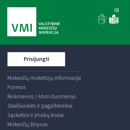
Prisijungti
Mokesčių mokėtojų informacija
Formos
Rinkmenos / Atviri duomenys
Skaičiuoklės ir pagalbininkai
Sąskaitos ir įmokų kodai
Mokesčių žinynas