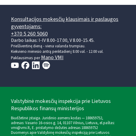
Konsultacijos mokesčių klausimais ir paslaugos
gyventojams:
+370 5 260 5060
Darbo laikas: I-IV 8.00-17.00, V 8.00-15.45.
Prieššventinę dieną - viena valanda trumpiau.
Kiekvieno mėnesio antrą penktadienį 8.00 val. - 12.00 val.
Mano VMI
Paklausimas per
Valstybinė mokesčių inspekcija prie Lietuvos
Respublikos finansų ministerijos
Biudžetinė įstaiga. Juridinio asmens kodas — 188659752,
adresas: Vasario 16-osios g. 14, 01107 Vilnius, Lietuva, el.paštas:
vmi@vmi.lt
, E. pristatymo dėžutės adresas 188659752
Duomenys apie Valstybinę mokesčių inspekciją prie Lietuvos