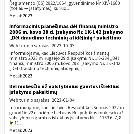
Reglamento (ES) 2022/1854 įgyvendinimo Nr. XIV-1680
(toliau — Įstatymas), kuriuo...
Metai:
2023
Informacinis pranešimas dėl finansų ministro
2006 m. kovo 29 d. įsakymo Nr. 1K-142 įsakymo
„Dėl draudimo techninių atidėjinių“ pakeitimo
Web turinio sąrašas
2023-10-03
Informuojame, kad Lietuvos Respublikos finansų
ministro 2023 m. rugsėjo 29 d. įsakymu Nr. 1K-334 „Dėl
finansų ministro 2006 m. kovo 29 d. įsakymo Nr. 1K-142
„Dėl Draudimo techninių atidėjinių...
Metai:
2023
Dėl mokesčio už valstybinius gamtos išteklius
įstatymo pakeitimų
Web turinio sąrašas
2023-01-04
Informuojame, kad Lietuvos Respublikos Seimas 2022 m.
gruodžio 22 d. priėmė Lietuvos Respublikos mokesčio už
valstybinius gamtos išteklius įstatymo Nr. I-1163 6, 7, 8
ir
11...
Metai:
2023