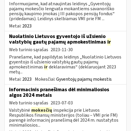
Informuojame, kad atnaujintas leidinys „Gyventojų
pajamų mokesčio lengvata mokantiems savanoriško
pensijų kaupimo įmokas į III pakopos pensijų fondus“
(pridedamas). Leidinys skelbiamas VMI prie FM ...
Metai:
2023
Nuolatinio Lietuvos gyventojo iš užsienio
valstybių gautų pajamų apmokestinimas
ir
Web turinio sąrašas
2023-11-30
Pranešame, kad papildytas leidinys „Nuolatinio Lietuvos
gvyentojo iš užsienio valstybių gautų pajamų
apmokestinimas
ir
deklaravimas“ (deklaruojant 2023
metų...
Metai:
2023
Mokesčiai:
Gyventojų pajamų mokestis
Informacinis pranešimas dėl minimaliosios
algos 2024 metais
Web turinio sąrašas
2023-07-03
Valstybinė
mokesčių
inspekcija prie Lietuvos
Respublikos finansų ministerijos (toliau – VMI prie FM)
parengė informacinį pranešimą dėl 2024 m. nustatytos
minimaliosios...