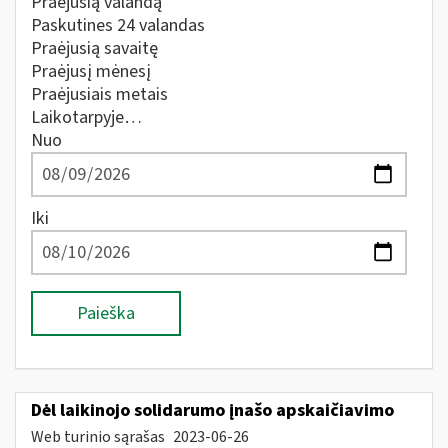
Praėjusią valandą
Paskutines 24 valandas
Praėjusią savaitę
Praėjusį mėnesį
Praėjusiais metais
Laikotarpyje…
Nuo
Iki
Paieška
Dėl laikinojo solidarumo įnašo apskaičiavimo
Web turinio sąrašas
2023-06-26