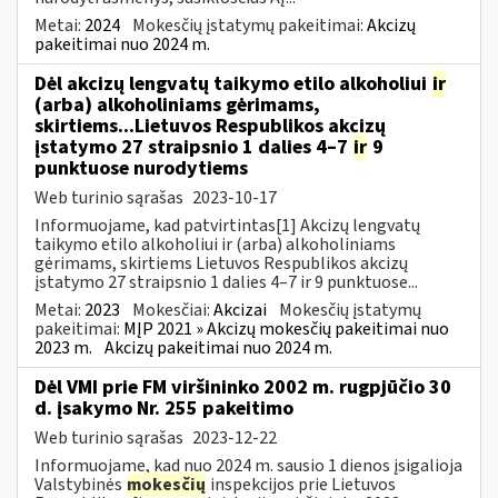
Metai:
2024
Mokesčių įstatymų pakeitimai:
Akcizų
pakeitimai nuo 2024 m.
Dėl akcizų lengvatų taikymo etilo alkoholiui
ir
(arba) alkoholiniams gėrimams,
skirtiems...Lietuvos Respublikos akcizų
įstatymo 27 straipsnio 1 dalies 4–7
ir
9
punktuose nurodytiems
Web turinio sąrašas
2023-10-17
Informuojame, kad patvirtintas[1] Akcizų lengvatų
taikymo etilo alkoholiui ir (arba) alkoholiniams
gėrimams, skirtiems Lietuvos Respublikos akcizų
įstatymo 27 straipsnio 1 dalies 4–7 ir 9 punktuose...
Metai:
2023
Mokesčiai:
Akcizai
Mokesčių įstatymų
pakeitimai:
MĮP 2021 » Akcizų mokesčių pakeitimai nuo
2023 m.
Akcizų pakeitimai nuo 2024 m.
Dėl VMI prie FM viršininko 2002 m. rugpjūčio 30
d. įsakymo Nr. 255 pakeitimo
Web turinio sąrašas
2023-12-22
Informuojame, kad nuo 2024 m. sausio 1 dienos įsigalioja
Valstybinės
mokesčių
inspekcijos prie Lietuvos