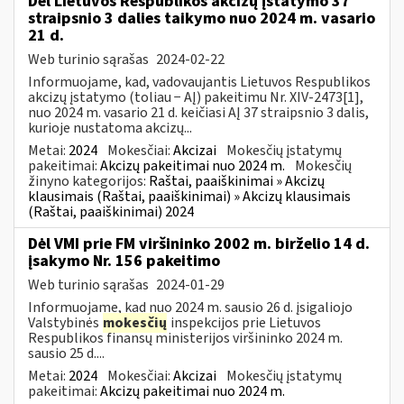
Dėl Lietuvos Respublikos akcizų įstatymo 37
straipsnio 3 dalies taikymo nuo 2024 m. vasario
21 d.
Web turinio sąrašas
2024-02-22
Informuojame, kad, vadovaujantis Lietuvos Respublikos
akcizų įstatymo (toliau − AĮ) pakeitimu Nr. XIV-2473[1],
nuo 2024 m. vasario 21 d. keičiasi AĮ 37 straipsnio 3 dalis,
kurioje nustatoma akcizų...
Metai:
2024
Mokesčiai:
Akcizai
Mokesčių įstatymų
pakeitimai:
Akcizų pakeitimai nuo 2024 m.
Mokesčių
žinyno kategorijos:
Raštai, paaiškinimai » Akcizų
klausimais (Raštai, paaiškinimai) » Akcizų klausimais
(Raštai, paaiškinimai) 2024
Dėl VMI prie FM viršininko 2002 m. birželio 14 d.
įsakymo Nr. 156 pakeitimo
Web turinio sąrašas
2024-01-29
Informuojame, kad nuo 2024 m. sausio 26 d. įsigaliojo
Valstybinės
mokesčių
inspekcijos prie Lietuvos
Respublikos finansų ministerijos viršininko 2024 m.
sausio 25 d....
Metai:
2024
Mokesčiai:
Akcizai
Mokesčių įstatymų
pakeitimai:
Akcizų pakeitimai nuo 2024 m.