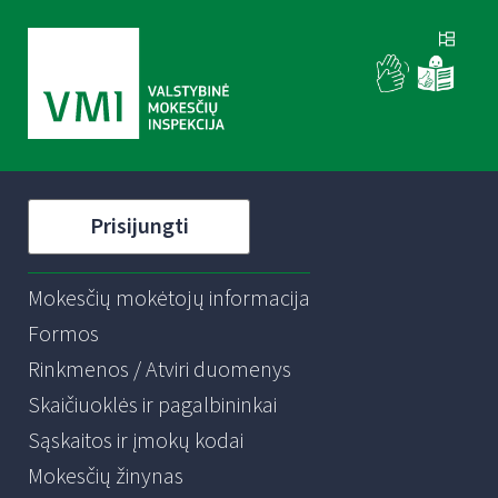
Prisijungti
Mokesčių mokėtojų informacija
Formos
Rinkmenos / Atviri duomenys
Skaičiuoklės ir pagalbininkai
Sąskaitos ir įmokų kodai
Mokesčių žinynas