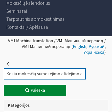
Mokesčių kalendorius
Seminarai
Tarptautinis apmokestinimas
Kontaktai / Apklausa
VMI Machine translation / VMI Машинный перевод /
VMI Машинний переклад (
English
,
Русский
,
Українська
)
Paieška
Kategorijos