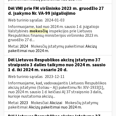
Dėl VMI prie FM viršininko 2023 m. gruodžio 27
d. įsakymo Nr. VA-99 įsigaliojimo
Web turinio sąrašas
2024-01-03
Informuojame, kad nuo 2024 m. sausio 1 d. įsigaliojo
Valstybinės
mokesčių
inspekcijos prie Lietuvos
Respublikos finansų ministerijos viršininko 2023 m.
gruodžio 27 d....
Metai:
2024
Mokesčių įstatymų pakeitimai:
Akcizų
pakeitimai nuo 2024 m.
Dėl Lietuvos Respublikos akcizų įstatymo 37
straipsnio 3 dalies taikymo nuo 2024 m. sausio
1 d. iki 2024 m. vasario 20 d.
Web turinio sąrašas
2023-12-11
Informuojame, kad, vadovaujantis Lietuvos Respublikos
akcizų įstatymo (toliau − AĮ) pakeitimu Nr. XIV-1933[1],
nuo 2024 m. sausio 1 d. keičiasi AĮ 37 straipsnio 3 dalis,
kurioje nustatoma akcizų...
Metai:
2023
Mokesčiai:
Akcizai
Mokesčių įstatymų
pakeitimai:
Akcizų pakeitimai nuo 2024 m.