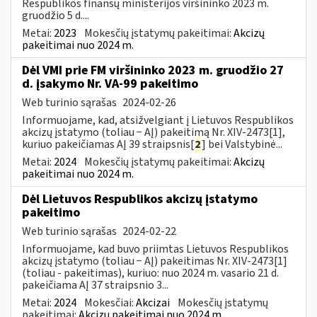
Respublikos finansų ministerijos viršininko 2023 m.
gruodžio 5 d....
Metai:
2023
Mokesčių įstatymų pakeitimai:
Akcizų
pakeitimai nuo 2024 m.
Dėl VMI prie FM viršininko 2023 m. gruodžio 27
d. įsakymo Nr. VA-99 pakeitimo
Web turinio sąrašas
2024-02-26
Informuojame, kad, atsižvelgiant į Lietuvos Respublikos
akcizų įstatymo (toliau − AĮ) pakeitimą Nr. XIV-2473[1],
kuriuo pakeičiamas AĮ 39 straipsnis[
2
] bei Valstybinė...
Metai:
2024
Mokesčių įstatymų pakeitimai:
Akcizų
pakeitimai nuo 2024 m.
Dėl Lietuvos Respublikos akcizų įstatymo
pakeitimo
Web turinio sąrašas
2024-02-22
Informuojame, kad buvo priimtas Lietuvos Respublikos
akcizų įstatymo (toliau − AĮ) pakeitimas Nr. XIV-2473[1]
(toliau - pakeitimas), kuriuo: nuo 2024 m. vasario 21 d.
pakeičiama AĮ 37 straipsnio 3...
Metai:
2024
Mokesčiai:
Akcizai
Mokesčių įstatymų
pakeitimai:
Akcizų pakeitimai nuo 2024 m.