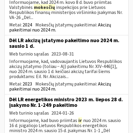
Informuojame, kad 2024 m. kovo 8 d. buvo priimtas
Valstybinės
mokesčių
inspekcijos prie Lietuvos
Respublikos finansų ministerijos viršininko įsakymas Nr.
VA-26 „Dėl...
Metai:
2024
Mokesčių įstatymų pakeitimai:
Akcizų
pakeitimai nuo 2024 m.
Dėl LR akcizų įstatymo pakeitimo nuo 2024 m.
sausio 1 d.
Web turinio sąrašas
2023-08-31
Informuojame, kad, vadovaujantis Lietuvos Respublikos
akcizų įstatymo (toliau − AĮ) pakeitimu Nr. XIV-446[1],
nuo 2024 m. sausio 1 d. keičiasi akcizų tarifai šiems
produktams: Eil. Nr. Akcizais...
Metai:
2023
Mokesčių įstatymų pakeitimai:
Akcizų
pakeitimai nuo 2024 m.
Dėl LR energetikos ministro 2023 m. liepos 28 d.
įsakymo Nr. 1-249 pakeitimo
Web turinio sąrašas
2024-01-26
Informuojame, kad buvo priimtas
ir
nuo 2024 m. sausio
16 d. įsigaliojo Lietuvos Respublikos energetikos
ministro 2024 m. sausio 15 d. įsakymas Nr. 1-1 „Dėl