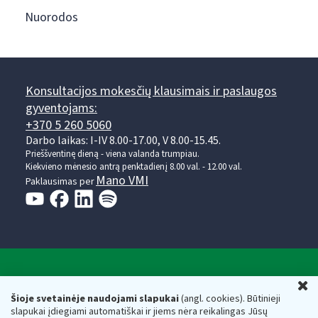
Nuorodos
Konsultacijos mokesčių klausimais ir paslaugos
gyventojams:
+370 5 260 5060
Darbo laikas: I-IV 8.00-17.00, V 8.00-15.45.
Prieššventinę dieną - viena valanda trumpiau.
Kiekvieno mėnesio antrą penktadienį 8.00 val. - 12.00 val.
Mano VMI
Paklausimas per
Valstybinė mokesčių inspekcija prie Lietuvos
U
Respublikos finansų ministerijos
Šioje svetainėje naudojami slapukai
(angl. cookies). Būtinieji
slapukai įdiegiami automatiškai ir jiems nėra reikalingas Jūsų