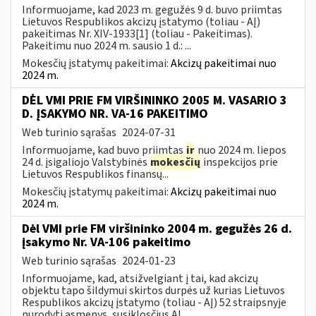
Informuojame, kad 2023 m. gegužės 9 d. buvo priimtas
Lietuvos Respublikos akcizų įstatymo (toliau - AĮ)
pakeitimas Nr. XIV-1933[1] (toliau - Pakeitimas).
Pakeitimu nuo 2024 m. sausio 1 d.: ...
Mokesčių įstatymų pakeitimai:
Akcizų pakeitimai nuo
2024 m.
DĖL VMI PRIE FM VIRŠININKO 2005 M. VASARIO 3
D. ĮSAKYMO NR. VA-16 PAKEITIMO
Web turinio sąrašas
2024-07-31
Informuojame, kad buvo priimtas
ir
nuo 2024 m. liepos
24 d. įsigaliojo Valstybinės
mokesčių
inspekcijos prie
Lietuvos Respublikos finansų...
Mokesčių įstatymų pakeitimai:
Akcizų pakeitimai nuo
2024 m.
Dėl VMI prie FM viršininko 2004 m. gegužės 26 d.
įsakymo Nr. VA-106 pakeitimo
Web turinio sąrašas
2024-01-23
Informuojame, kad, atsižvelgiant į tai, kad akcizų
objektu tapo šildymui skirtos durpės už kurias Lietuvos
Respublikos akcizų įstatymo (toliau - AĮ) 52 straipsnyje
nurodyti asmenys, susiklosčius AĮ...