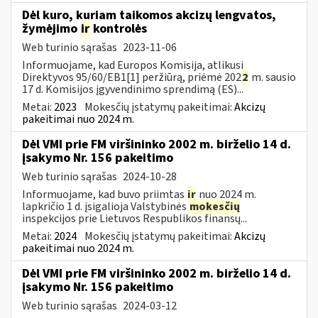
Dėl kuro, kuriam taikomos akcizų lengvatos,
žymėjimo
ir
kontrolės
Web turinio sąrašas
2023-11-06
Informuojame, kad Europos Komisija, atlikusi
Direktyvos 95/60/EB1[1] peržiūrą, priėmė 202
2
m. sausio
17 d. Komisijos įgyvendinimo sprendimą (ES)...
Metai:
2023
Mokesčių įstatymų pakeitimai:
Akcizų
pakeitimai nuo 2024 m.
Dėl VMI prie FM viršininko 2002 m. birželio 14 d.
įsakymo Nr. 156 pakeitimo
Web turinio sąrašas
2024-10-28
Informuojame, kad buvo priimtas
ir
nuo 2024 m.
lapkričio 1 d. įsigalioja Valstybinės
mokesčių
inspekcijos prie Lietuvos Respublikos finansų...
Metai:
2024
Mokesčių įstatymų pakeitimai:
Akcizų
pakeitimai nuo 2024 m.
Dėl VMI prie FM viršininko 2002 m. birželio 14 d.
įsakymo Nr. 156 pakeitimo
Web turinio sąrašas
2024-03-12