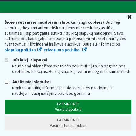
Valstybinė mokesčių inspekcija prie Lietuvos
U
Respublikos finansų ministerijos
Šioje svetainėje naudojami slapukai
(angl. cookies). Būtinieji
slapukai įdiegiami automatiškai ir jiems nėra reikalingas Jūsų
Biudžetinė įstaiga. Juridinio asmens kodas — 188659752,
sutikimas. Taip pat galite sutikti ir su kitų slapukų naudojimu. Savo
adresas: Vasario 16-osios g. 14, 01107 Vilnius, Lietuva, el.paštas:
sutikimą bet kada galėsite atšaukti pakeisdami interneto naršyklės
vmi@vmi.lt
, E. pristatymo dėžutės adresas 188659752
nustatymus ir ištrindami įrašytus slapukus. Daugiau informacijos
Duomenys apie Valstybinę mokesčių inspekciją prie Lietuvos
Slapukų politika
;
Privatumo politika.
Respublikos finansų ministerijos kaupiami ir saugomi Juridinių
asmenų registre
Būtinieji slapukai
Naudojami sklandžiam svetainės veikimui ir įgalina pagrindines
svetainės funkcijas. Be šių slapukų svetainė negali tinkamai veikti.
Analitiniai slapukai
Renka statistinę informaciją apie svetainės naudojimą ir
naudojami Jūsų naršymo patirties gerinimui.
PATVIRTINTI
Visus slapukus
PATVIRTINTI
Pasirinktus slapukus