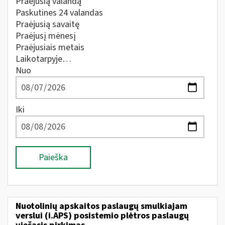
Praėjusią valandą
Paskutines 24 valandas
Praėjusią savaitę
Praėjusį mėnesį
Praėjusiais metais
Laikotarpyje…
Nuo
Iki
Paieška
Nuotolinių apskaitos paslaugų smulkiajam
verslui (i.APS) posistemio plėtros paslaugų