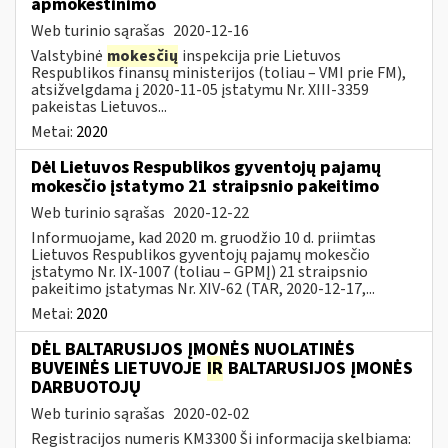
apmokestinimo
Web turinio sąrašas
2020-12-16
Valstybinė
mokesčių
inspekcija prie Lietuvos
Respublikos finansų ministerijos (toliau – VMI prie FM),
atsižvelgdama į 2020-11-05 įstatymu Nr. XIII-3359
pakeistas Lietuvos...
Metai:
2020
Dėl Lietuvos Respublikos gyventojų pajamų
mokesčio įstatymo 21 straipsnio pakeitimo
Web turinio sąrašas
2020-12-22
Informuojame, kad 2020 m. gruodžio 10 d. priimtas
Lietuvos Respublikos gyventojų pajamų mokesčio
įstatymo Nr. IX-1007 (toliau – GPMĮ) 21 straipsnio
pakeitimo įstatymas Nr. XIV-62 (TAR, 2020-12-17,...
Metai:
2020
DĖL BALTARUSIJOS ĮMONĖS NUOLATINĖS
BUVEINĖS LIETUVOJE
IR
BALTARUSIJOS ĮMONĖS
DARBUOTOJŲ
Web turinio sąrašas
2020-02-02
Registracijos numeris KM3300 Ši informacija skelbiama: