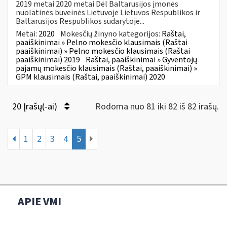
2019 metai 2020 metai Dėl Baltarusijos įmonės
nuolatinės buveinės Lietuvoje Lietuvos Respublikos ir
Baltarusijos Respublikos sudarytoje...
Metai:
2020
Mokesčių žinyno kategorijos:
Raštai,
paaiškinimai » Pelno mokesčio klausimais (Raštai
paaiškinimai) » Pelno mokesčio klausimais (Raštai
paaiškinimai) 2019
Raštai, paaiškinimai » Gyventojų
pajamų mokesčio klausimais (Raštai, paaiškinimai) »
GPM klausimais (Raštai, paaiškinimai) 2020
20 Įrašų(-ai)
Rodoma nuo 81 iki 82 iš 82 irašų.
1
2
3
4
5
APIE VMI