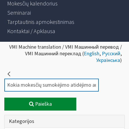
Mokesčių kalendorius
Seminarai
Tarptautinis apmokestinimas
Kontaktai / Apklausa
VMI Machine translation / VMI Машинный перевод /
VMI Машинний переклад (
English
,
Русский
,
Українська
)
Paieška
Kategorijos