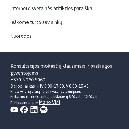
Interneto svetainės atitikties paraiška
Ieškome turto savininkų
Nuorodos
Konsultacijos mokesčių klausimais ir paslaugos
gyventojams:
+370 5 260 5060
Darbo laikas: I-IV 8.00-17.00, V 8.00-15.45.
Prieššventinę dieną - viena valanda trumpiau.
Kiekvieno mėnesio antrą penktadienį 8.00 val. - 12.00 val.
Mano VMI
Paklausimas per