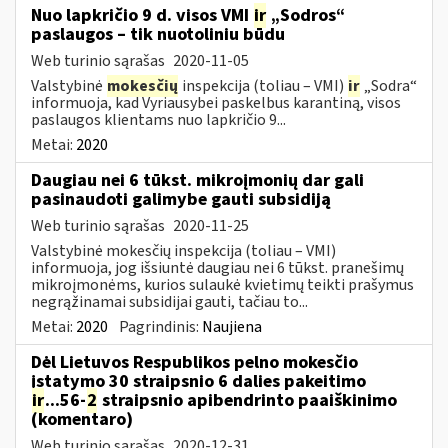
Nuo lapkričio 9 d. visos VMI
ir
„Sodros“
paslaugos – tik nuotoliniu būdu
Web turinio sąrašas
2020-11-05
Valstybinė
mokesčių
inspekcija (toliau – VMI)
ir
„Sodra“
informuoja, kad Vyriausybei paskelbus karantiną, visos
paslaugos klientams nuo lapkričio 9...
Metai:
2020
Daugiau nei 6 tūkst. mikroįmonių dar gali
pasinaudoti galimybe gauti subsidiją
Web turinio sąrašas
2020-11-25
Valstybinė mokesčių inspekcija (toliau – VMI)
informuoja, jog išsiuntė daugiau nei 6 tūkst. pranešimų
mikroįmonėms, kurios sulaukė kvietimų teikti prašymus
negrąžinamai subsidijai gauti, tačiau to...
Metai:
2020
Pagrindinis:
Naujiena
Dėl Lietuvos Respublikos pelno mokesčio
įstatymo 30 straipsnio 6 dalies pakeitimo
ir
...56-
2
straipsnio apibendrinto paaiškinimo
(komentaro)
Web turinio sąrašas
2020-12-31