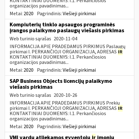
KONTAKTINIAI DUOMENYS: I.1. Perkančiosios
organizacijos pavadinimas...
Metai:
2020
Pagrindinis:
Viešieji pirkimai
Kompiuterių tinklo apsaugos programinės
įrangos palaikymo paslaugų viešasis pirkimas
Web turinio sąrašas
2020-11-04
INFORMACIJA APIE PRADEDAMUS PIRKIMUS Paslaugų
pirkimai I. PERKANČIOJI ORGANIZACIJA, ADRESAS
IR
KONTAKTINIAI DUOMENYS: I.1. Perkančiosios
organizacijos pavadinimas...
Metai:
2020
Pagrindinis:
Viešieji pirkimai
SAP Business Objects licencijų palaikymo
viešasis pirkimas
Web turinio sąrašas
2020-10-26
INFORMACIJA APIE PRADEDAMUS PIRKIMUS Prekių
pirkimai I. PERKANČIOJI ORGANIZACIJA, ADRESAS
IR
KONTAKTINIAI DUOMENYS: I.1. Perkančiosios
organizacijos pavadinimas...
Metai:
2020
Pagrindinis:
Viešieji pirkimai
VMI vardu atliekamos gyventojų
ir
įmonių