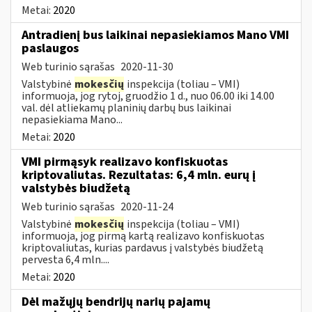
Metai:
2020
Antradienį bus laikinai nepasiekiamos Mano VMI
paslaugos
Web turinio sąrašas
2020-11-30
Valstybinė
mokesčių
inspekcija (toliau – VMI)
informuoja, jog rytoj, gruodžio 1 d., nuo 06.00 iki 14.00
val. dėl atliekamų planinių darbų bus laikinai
nepasiekiama Mano...
Metai:
2020
VMI pirmąsyk realizavo konfiskuotas
kriptovaliutas. Rezultatas: 6,4 mln. eurų į
valstybės biudžetą
Web turinio sąrašas
2020-11-24
Valstybinė
mokesčių
inspekcija (toliau – VMI)
informuoja, jog pirmą kartą realizavo konfiskuotas
kriptovaliutas, kurias pardavus į valstybės biudžetą
pervesta 6,4 mln....
Metai:
2020
Dėl mažųjų bendrijų narių pajamų