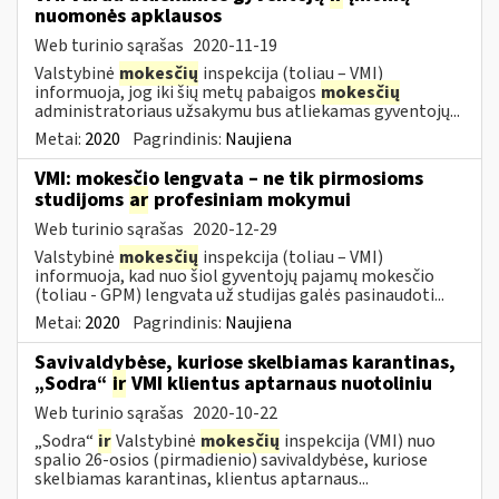
nuomonės apklausos
Web turinio sąrašas
2020-11-19
Valstybinė
mokesčių
inspekcija (toliau – VMI)
informuoja, jog iki šių metų pabaigos
mokesčių
administratoriaus užsakymu bus atliekamas gyventojų...
Metai:
2020
Pagrindinis:
Naujiena
VMI: mokesčio lengvata – ne tik pirmosioms
studijoms
ar
profesiniam mokymui
Web turinio sąrašas
2020-12-29
Valstybinė
mokesčių
inspekcija (toliau – VMI)
informuoja, kad nuo šiol gyventojų pajamų mokesčio
(toliau - GPM) lengvata už studijas galės pasinaudoti...
Metai:
2020
Pagrindinis:
Naujiena
Savivaldybėse, kuriose skelbiamas karantinas,
„Sodra“
ir
VMI klientus aptarnaus nuotoliniu
Web turinio sąrašas
2020-10-22
„Sodra“
ir
Valstybinė
mokesčių
inspekcija (VMI) nuo
spalio 26-osios (pirmadienio) savivaldybėse, kuriose
skelbiamas karantinas, klientus aptarnaus...