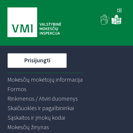
Prisijungti
Mokesčių mokėtojų informacija
Formos
Rinkmenos / Atviri duomenys
Skaičiuoklės ir pagalbininkai
Sąskaitos ir įmokų kodai
Mokesčių žinynas