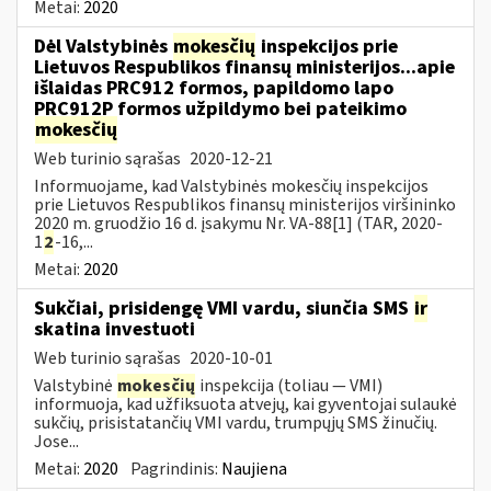
Metai:
2020
Dėl Valstybinės
mokesčių
inspekcijos prie
Lietuvos Respublikos finansų ministerijos...apie
išlaidas PRC912 formos, papildomo lapo
PRC912P formos užpildymo bei pateikimo
mokesčių
Web turinio sąrašas
2020-12-21
Informuojame, kad Valstybinės mokesčių inspekcijos
prie Lietuvos Respublikos finansų ministerijos viršininko
2020 m. gruodžio 16 d. įsakymu Nr. VA-88[1] (TAR, 2020-
1
2
-16,...
Metai:
2020
Sukčiai, prisidengę VMI vardu, siunčia SMS
ir
skatina investuoti
Web turinio sąrašas
2020-10-01
Valstybinė
mokesčių
inspekcija (toliau — VMI)
informuoja, kad užfiksuota atvejų, kai gyventojai sulaukė
sukčių, prisistatančių VMI vardu, trumpųjų SMS žinučių.
Jose...
Metai:
2020
Pagrindinis:
Naujiena