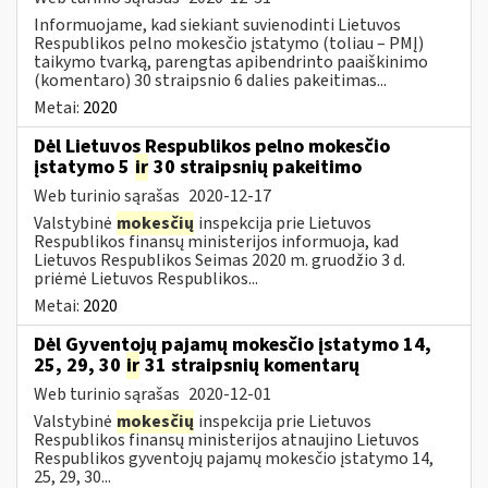
Informuojame, kad siekiant suvienodinti Lietuvos
Respublikos pelno mokesčio įstatymo (toliau – PMĮ)
taikymo tvarką, parengtas apibendrinto paaiškinimo
(komentaro) 30 straipsnio 6 dalies pakeitimas...
Metai:
2020
Dėl Lietuvos Respublikos pelno mokesčio
įstatymo 5
ir
30 straipsnių pakeitimo
Web turinio sąrašas
2020-12-17
Valstybinė
mokesčių
inspekcija prie Lietuvos
Respublikos finansų ministerijos informuoja, kad
Lietuvos Respublikos Seimas 2020 m. gruodžio 3 d.
priėmė Lietuvos Respublikos...
Metai:
2020
Dėl Gyventojų pajamų mokesčio įstatymo 14,
25, 29, 30
ir
31 straipsnių komentarų
Web turinio sąrašas
2020-12-01
Valstybinė
mokesčių
inspekcija prie Lietuvos
Respublikos finansų ministerijos atnaujino Lietuvos
Respublikos gyventojų pajamų mokesčio įstatymo 14,
25, 29, 30...