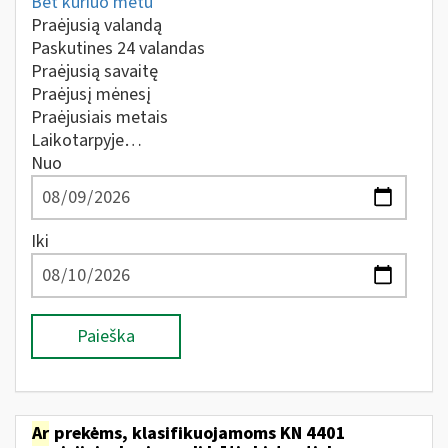
Bet kuriuo metu
Praėjusią valandą
Paskutines 24 valandas
Praėjusią savaitę
Praėjusį mėnesį
Praėjusiais metais
Laikotarpyje…
Nuo
Iki
Paieška
Ar
prekėms, klasifikuojamoms KN 4401