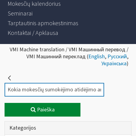
Mokesčių kalendorius
Seminarai
Tarptautinis apmokestinimas
Kontaktai / Apklausa
VMI Machine translation / VMI Машинный перевод /
VMI Машинний переклад (
English
,
Русский
,
Українська
)
Paieška
Kategorijos