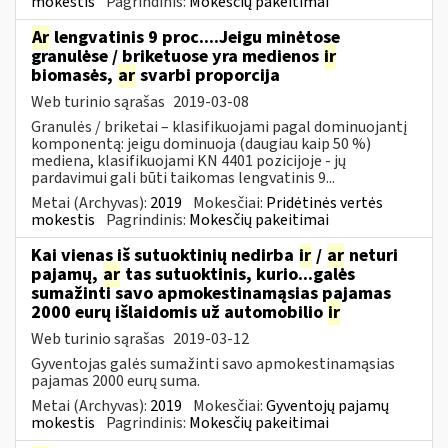
mokestis
Pagrindinis:
Mokesčių pakeitimai
Ar
lengvatinis 9 proc....Jeigu minėtose
granulėse / briketuose yra medienos
ir
biomasės,
ar
svarbi proporcija
Web turinio sąrašas
2019-03-08
Granulės / briketai – klasifikuojami pagal dominuojantį
komponentą: jeigu dominuoja (daugiau kaip 50 %)
mediena, klasifikuojami KN 4401 pozicijoje - jų
pardavimui gali būti taikomas lengvatinis 9...
Metai (Archyvas):
2019
Mokesčiai:
Pridėtinės vertės
mokestis
Pagrindinis:
Mokesčių pakeitimai
Kai vienas iš sutuoktinių nedirba
ir
/
ar
neturi
pajamų,
ar
tas sutuoktinis, kurio...galės
sumažinti savo apmokestinamąsias pajamas
2000 eurų išlaidomis už automobilio
ir
Web turinio sąrašas
2019-03-12
Gyventojas galės sumažinti savo apmokestinamąsias
pajamas 2000 eurų suma.
Metai (Archyvas):
2019
Mokesčiai:
Gyventojų pajamų
mokestis
Pagrindinis:
Mokesčių pakeitimai