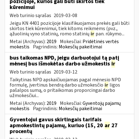
pozicijoje, kurios gali būti skirtos tiek
kūrenimui
Web turinio sąrašas
2019-03-08
Jeigu KN 4401 pozicijoje klasifikuojamos prekės gali būti
skirtos tiek kūrenimui, tiek kitoms reikmėms (pvz.,
ąžuolinių vyno statinių, romo statinių
ir
pan. rūkymo...
Metai (Archyvas):
2019
Mokesčiai:
Pridėtinės vertės
mokestis
Pagrindinis:
Mokesčių pakeitimai
bus taikomas NPD, jeigu darbuotojui tą patį
mėnesį bus išmokėtas darbo užmokestis
ir
Web turinio sąrašas
2019-03-12
Taikytinas NPD apskaičiuojamas pagal mėnesio NPD
formulę, įvertinus bendrą darbo užmokesčio
ir
ligos
pašalpos sumą, o pritaikomas proporcingai darbo
užmokesčiui...
Metai (Archyvas):
2019
Mokesčiai:
Gyventojų pajamų
mokestis
Pagrindinis:
Mokesčių pakeitimai
Gyventojui gavus skirtingais tarifais
apmokestintų pajamų, kuriuo (15, 20
ar
27
procentų