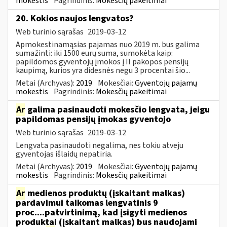
mokestis
Pagrindinis:
Mokesčių pakeitimai
20. Kokios naujos lengvatos?
Web turinio sąrašas
2019-03-12
Apmokestinamąsias pajamas nuo 2019 m. bus galima
sumažinti: iki 1500 eurų suma, sumokėta kaip:
papildomos gyventojų įmokos į II pakopos pensijų
kaupimą, kurios yra didesnės negu 3 procentai šio...
Metai (Archyvas):
2019
Mokesčiai:
Gyventojų pajamų
mokestis
Pagrindinis:
Mokesčių pakeitimai
Ar
galima pasinaudoti mokesčio lengvata, jeigu
papildomas pensijų įmokas gyventojo
Web turinio sąrašas
2019-03-12
Lengvata pasinaudoti negalima, nes tokiu atveju
gyventojas išlaidų nepatiria.
Metai (Archyvas):
2019
Mokesčiai:
Gyventojų pajamų
mokestis
Pagrindinis:
Mokesčių pakeitimai
Ar
medienos produktų (įskaitant malkas)
pardavimui taikomas lengvatinis 9
proc....patvirtinimą, kad įsigyti medienos
produktai (įskaitant malkas) bus naudojami