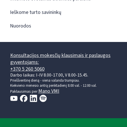
Ieškome turto savininkų
Nuorodos
Konsultacijos mokesčių klausimais ir paslaugos
gyventojams:
+370 5 260 5060
Darbo laikas: I-IV 8.00-17.00, V 8.00-15.45.
Prieššventinę dieną - viena valanda trumpiau.
Kiekvieno mėnesio antrą penktadienį 8.00 val. - 12.00 val.
Mano VMI
Paklausimas per