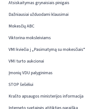
Atsiskaitymas grynaisiais pinigais
Dažniausiai užduodami klausimai
Mokesčių ABC
Viktorina moksleiviams
VMI kviečia į „Pasimatymą su mokesčiais“
VMI turto aukcionai
Įmonių VDU palyginimas
STOP šešėliui
Krašto apsaugos ministerijos informacija
Interneto svetainės atitikties paraiška