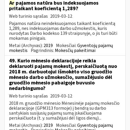
Ar
pajamos natūra bus indeksuojamos
pritaikant koeficientą 1,289?
Web turinio sąrašas
2019-03-12
Pajamos natūra neindeksuojamos taikant koeficientą
1,289, nes indeksuojamas darbo užmokestis, kuris
nurodytas Darbo kodekso 139 straipsnyje, o jis turi būti
mokamas pinigais.
Metai (Archyvas):
2019
Mokesčiai:
Gyventojų pajamų
mokestis
Pagrindinis:
Mokesčių pakeitimai
49. Kurio mėnesio deklaracijoje reikia
deklaruoti pajamų mokestį, perskaičiuotą nuo
2018 m. darbuotojui išmokėto viso gruodžio
mėnesio darbo užmokesčio, sumažėjusio dėl
gruodžio mėnesio pabaigoje buvusio
nedarbingumo?
Web turinio sąrašas
2019-03-12
2018 m. gruodžio mėnesio Mėnesinėje pajamų mokesčio
deklaracijoje (GPM313 formoje) į bendrą su darbo
santykiais susijusių pajamų sumą įskaičiuojama
perskaičiuota (t. y. sumažėjusi dėl ligos dienų)...
Metai (Archyvas):
2019
Mokesčiai:
Gyventojų pajamų