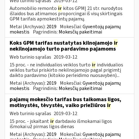
Web turinio sąrašas
2019-03-12
Automobilio remonto
ir
kitos GPMĮ 21 str. nurodytos
išlaidos bus atimamos proporcingai iš visų skirtingais
GPM tarifais apmokestintų pajamų.
Metai (Archyvas):
2019
Mokesčiai:
Gyventojų pajamų
mokestis
Pagrindinis:
Mokesčių pakeitimai
Koks GPM tarifas nustatytas kilnojamojo
ir
nekilnojamojo turto pardavimo pajamoms
Web turinio sąrašas
2019-03-12
15 proc. - ne individualios veiklos turto
ir
individualios
veiklos turtui priskirto nekilnojamojo pagal prigimtį
daikto pardavimo (kitokio perleidimo nuosavybėn)...
Metai (Archyvas):
2019
Mokesčiai:
Gyventojų pajamų
mokestis
Pagrindinis:
Mokesčių pakeitimai
pajamų mokesčio tarifas bus taikomas ligos,
motinystės, tėvystės, vaiko priežiūros
ir
Web turinio sąrašas
2019-03-12
15 proc. - įskaitant
ir
darbdavio išmokamai ligos
išmokai už pirmas ligos dienas
Metai (Archyvas):
2019
Mokesčiai:
Gyventojų pajamų