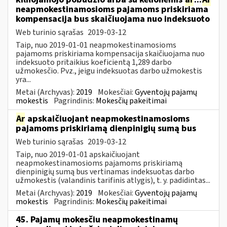
neapmokestinamosioms pajamoms priskiriama
kompensacija bus skaičiuojama nuo indeksuoto
Web turinio sąrašas
2019-03-12
Taip, nuo 2019-01-01 neapmokestinamosioms
pajamoms priskiriama kompensacija skaičiuojama nuo
indeksuoto pritaikius koeficientą 1,289 darbo
užmokesčio. Pvz., jeigu indeksuotas darbo užmokestis
yra...
Metai (Archyvas):
2019
Mokesčiai:
Gyventojų pajamų
mokestis
Pagrindinis:
Mokesčių pakeitimai
Ar
apskaičiuojant neapmokestinamosioms
pajamoms priskiriamą dienpinigių sumą bus
Web turinio sąrašas
2019-03-12
Taip, nuo 2019-01-01 apskaičiuojant
neapmokestinamosioms pajamoms priskiriamą
dienpinigių sumą bus vertinamas indeksuotas darbo
užmokestis (valandinis tarifinis atlygis), t. y. padidintas...
Metai (Archyvas):
2019
Mokesčiai:
Gyventojų pajamų
mokestis
Pagrindinis:
Mokesčių pakeitimai
45. Pajamų mokesčiu neapmokestinamų