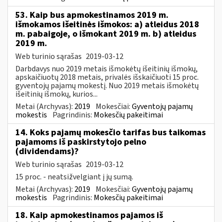
53. Kaip bus apmokestinamos 2019 m.
išmokamos išeitinės išmokos: a) atleidus 2018
m. pabaigoje, o išmokant 2019 m. b) atleidus
2019 m.
Web turinio sąrašas
2019-03-12
Darbdavys nuo 2019 metais išmokėtų išeitinių išmokų,
apskaičiuotų 2018 metais, privalės išskaičiuoti 15 proc.
gyventojų pajamų mokestį. Nuo 2019 metais išmokėtų
išeitinių išmokų, kurios...
Metai (Archyvas):
2019
Mokesčiai:
Gyventojų pajamų
mokestis
Pagrindinis:
Mokesčių pakeitimai
14. Koks pajamų mokesčio tarifas bus taikomas
pajamoms iš paskirstytojo pelno
(dividendams)?
Web turinio sąrašas
2019-03-12
15 proc. - neatsižvelgiant į jų sumą.
Metai (Archyvas):
2019
Mokesčiai:
Gyventojų pajamų
mokestis
Pagrindinis:
Mokesčių pakeitimai
18. Kaip apmokestinamos pajamos iš