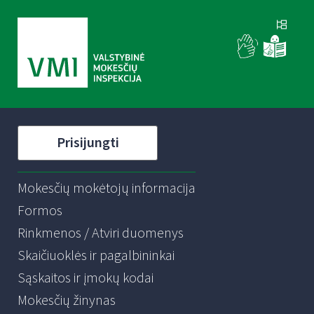
Prisijungti
Mokesčių mokėtojų informacija
Formos
Rinkmenos / Atviri duomenys
Skaičiuoklės ir pagalbininkai
Sąskaitos ir įmokų kodai
Mokesčių žinynas