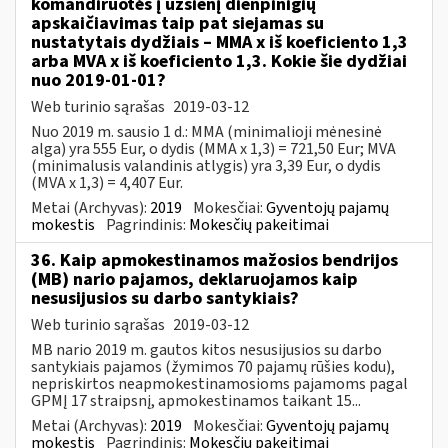
komandiruotės į užsienį dienpinigių
apskaičiavimas taip pat siejamas su
nustatytais dydžiais – MMA x iš koeficiento 1,3
arba MVA x iš koeficiento 1,3. Kokie šie dydžiai
nuo 2019-01-01?
Web turinio sąrašas
2019-03-12
Nuo 2019 m. sausio 1 d.: MMA (minimalioji mėnesinė
alga) yra 555 Eur, o dydis (MMA x 1,3) = 721,50 Eur; MVA
(minimalusis valandinis atlygis) yra 3,39 Eur, o dydis
(MVA x 1,3) = 4,407 Eur.
Metai (Archyvas):
2019
Mokesčiai:
Gyventojų pajamų
mokestis
Pagrindinis:
Mokesčių pakeitimai
36. Kaip apmokestinamos mažosios bendrijos
(MB) nario pajamos, deklaruojamos kaip
nesusijusios su darbo santykiais?
Web turinio sąrašas
2019-03-12
MB nario 2019 m. gautos kitos nesusijusios su darbo
santykiais pajamos (žymimos 70 pajamų rūšies kodu),
nepriskirtos neapmokestinamosioms pajamoms pagal
GPMĮ 17 straipsnį, apmokestinamos taikant 15...
Metai (Archyvas):
2019
Mokesčiai:
Gyventojų pajamų
mokestis
Pagrindinis:
Mokesčių pakeitimai