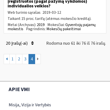
įregistruotos (pagal pažymą vykdomos)
individualios veiklos?
Web turinio sąrašas
2019-03-12
Taikant 15 proc. tarifą (atėmus mokesčio kreditą).
Metai (Archyvas):
2019
Mokesčiai:
Gyventojų pajamų
mokestis
Pagrindinis:
Mokesčių pakeitimai
20 Įrašų(-ai)
Rodoma nuo 61 iki 76 iš 76 irašų.
1
2
3
4
APIE VMI
Misija, Vizija ir Vertybės