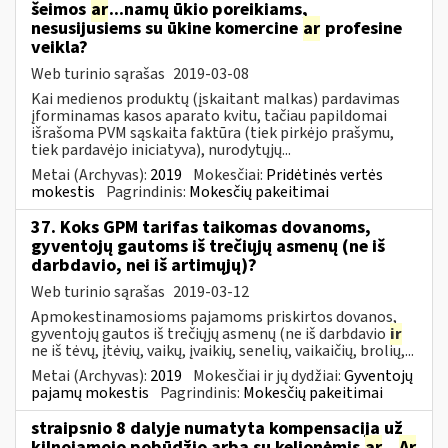
šeimos
ar
...namų ūkio poreikiams,
nesusijusiems su ūkine komercine
ar
profesine
veikla?
Web turinio sąrašas
2019-03-08
Kai medienos produktų (įskaitant malkas) pardavimas
įforminamas kasos aparato kvitu, tačiau papildomai
išrašoma PVM sąskaita faktūra (tiek pirkėjo prašymu,
tiek pardavėjo iniciatyva), nurodytųjų...
Metai (Archyvas):
2019
Mokesčiai:
Pridėtinės vertės
mokestis
Pagrindinis:
Mokesčių pakeitimai
37. Koks GPM tarifas taikomas dovanoms,
gyventojų gautoms iš trečiųjų asmenų (ne iš
darbdavio, nei iš artimųjų)?
Web turinio sąrašas
2019-03-12
Apmokestinamosioms pajamoms priskirtos dovanos,
gyventojų gautos iš trečiųjų asmenų (ne iš darbdavio
ir
ne iš tėvų, įtėvių, vaikų, įvaikių, senelių, vaikaičių, brolių,...
Metai (Archyvas):
2019
Mokesčiai ir jų dydžiai:
Gyventojų
pajamų mokestis
Pagrindinis:
Mokesčių pakeitimai
straipsnio 8 dalyje numatyta kompensacija už
kilnojamojo pobūdžio arba su kelionėmis
ar
...
Ar