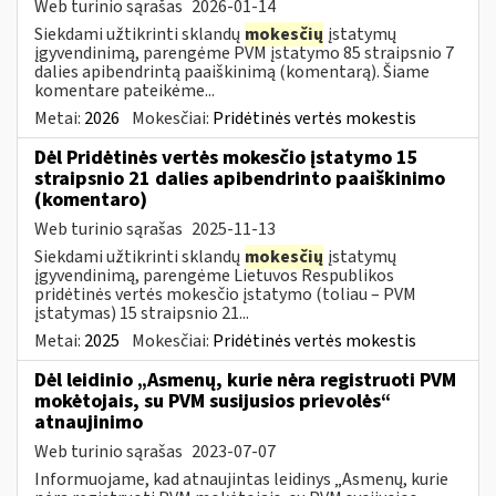
Web turinio sąrašas
2026-01-14
Siekdami užtikrinti sklandų
mokesčių
įstatymų
įgyvendinimą, parengėme PVM įstatymo 85 straipsnio 7
dalies apibendrintą paaiškinimą (komentarą). Šiame
komentare pateikėme...
Metai:
2026
Mokesčiai:
Pridėtinės vertės mokestis
Dėl Pridėtinės vertės mokesčio įstatymo 15
straipsnio 21 dalies apibendrinto paaiškinimo
(komentaro)
Web turinio sąrašas
2025-11-13
Siekdami užtikrinti sklandų
mokesčių
įstatymų
įgyvendinimą, parengėme Lietuvos Respublikos
pridėtinės vertės mokesčio įstatymo (toliau – PVM
įstatymas) 15 straipsnio 21...
Metai:
2025
Mokesčiai:
Pridėtinės vertės mokestis
Dėl leidinio „Asmenų, kurie nėra registruoti PVM
mokėtojais, su PVM susijusios prievolės“
atnaujinimo
Web turinio sąrašas
2023-07-07
Informuojame, kad atnaujintas leidinys „Asmenų, kurie