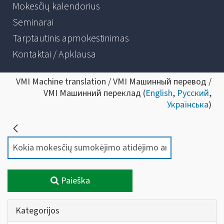
Mokesčių kalendorius
Seminarai
Tarptautinis apmokestinimas
Kontaktai / Apklausa
VMI Machine translation / VMI Машинный перевод /
VMI Машинний переклад (
English
,
Русский
,
Українська
)
Paieška
Kategorijos