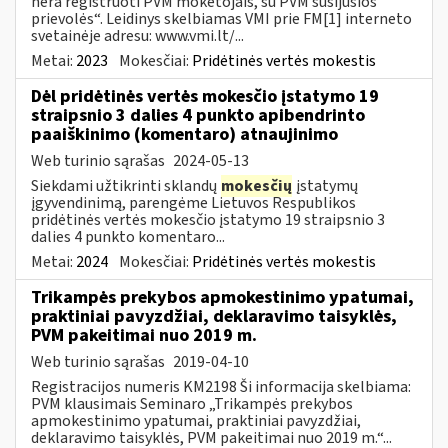
nėra registruoti PVM mokėtojais, su PVM susijusios
prievolės“. Leidinys skelbiamas VMI prie FM[1] interneto
svetainėje adresu: www.vmi.lt/...
Metai:
2023
Mokesčiai:
Pridėtinės vertės mokestis
Dėl pridėtinės vertės mokesčio įstatymo 19
straipsnio 3 dalies 4 punkto apibendrinto
paaiškinimo (komentaro) atnaujinimo
Web turinio sąrašas
2024-05-13
Siekdami užtikrinti sklandų
mokesčių
įstatymų
įgyvendinimą, parengėme Lietuvos Respublikos
pridėtinės vertės mokesčio įstatymo 19 straipsnio 3
dalies 4 punkto komentaro...
Metai:
2024
Mokesčiai:
Pridėtinės vertės mokestis
Trikampės prekybos apmokestinimo ypatumai,
praktiniai pavyzdžiai, deklaravimo taisyklės,
PVM pakeitimai nuo 2019 m.
Web turinio sąrašas
2019-04-10
Registracijos numeris KM2198 Ši informacija skelbiama:
PVM klausimais Seminaro „Trikampės prekybos
apmokestinimo ypatumai, praktiniai pavyzdžiai,
deklaravimo taisyklės, PVM pakeitimai nuo 2019 m.“...