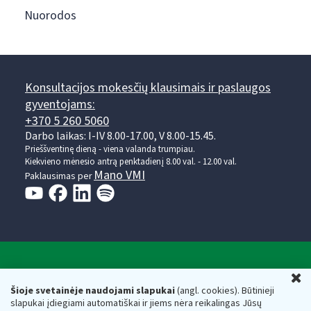
Nuorodos
Konsultacijos mokesčių klausimais ir paslaugos
gyventojams:
+370 5 260 5060
Darbo laikas: I-IV 8.00-17.00, V 8.00-15.45.
Prieššventinę dieną - viena valanda trumpiau.
Kiekvieno mėnesio antrą penktadienį 8.00 val. - 12.00 val.
Mano VMI
Paklausimas per
Valstybinė mokesčių inspekcija prie Lietuvos
U
Respublikos finansų ministerijos
Šioje svetainėje naudojami slapukai
(angl. cookies). Būtinieji
slapukai įdiegiami automatiškai ir jiems nėra reikalingas Jūsų