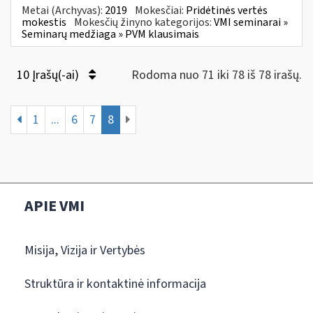
Metai (Archyvas):
2019
Mokesčiai:
Pridėtinės vertės
mokestis
Mokesčių žinyno kategorijos:
VMI seminarai »
Seminarų medžiaga » PVM klausimais
10 Įrašų(-ai)
Rodoma nuo 71 iki 78 iš 78 irašų.
1
...
6
7
8
APIE VMI
Misija, Vizija ir Vertybės
Struktūra ir kontaktinė informacija