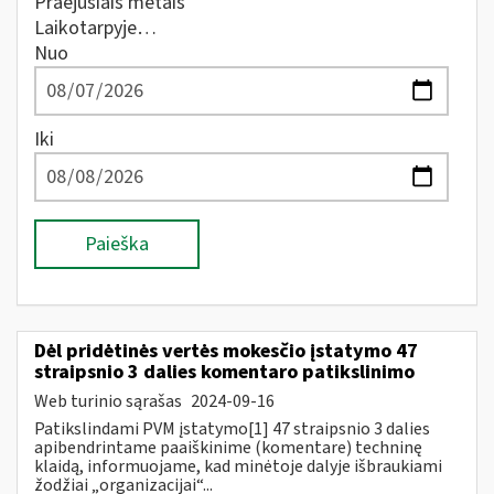
Praėjusiais metais
Laikotarpyje…
Nuo
Iki
Paieška
Dėl pridėtinės vertės mokesčio įstatymo 47
straipsnio 3 dalies komentaro patikslinimo
Web turinio sąrašas
2024-09-16
Patikslindami PVM įstatymo[1] 47 straipsnio 3 dalies
apibendrintame paaiškinime (komentare) techninę
klaidą, informuojame, kad minėtoje dalyje išbraukiami
žodžiai „organizacijai“...