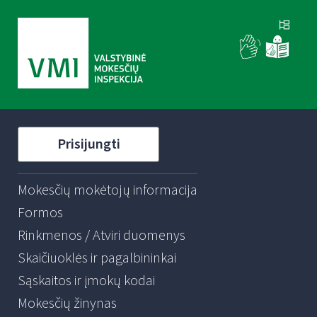
Prisijungti
Mokesčių mokėtojų informacija
Formos
Rinkmenos / Atviri duomenys
Skaičiuoklės ir pagalbininkai
Sąskaitos ir įmokų kodai
Mokesčių žinynas