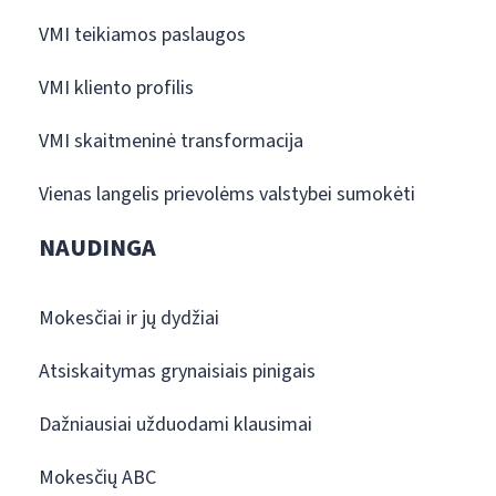
VMI teikiamos paslaugos
VMI kliento profilis
VMI skaitmeninė transformacija
Vienas langelis prievolėms valstybei sumokėti
NAUDINGA
Mokesčiai ir jų dydžiai
Atsiskaitymas grynaisiais pinigais
Dažniausiai užduodami klausimai
Mokesčių ABC