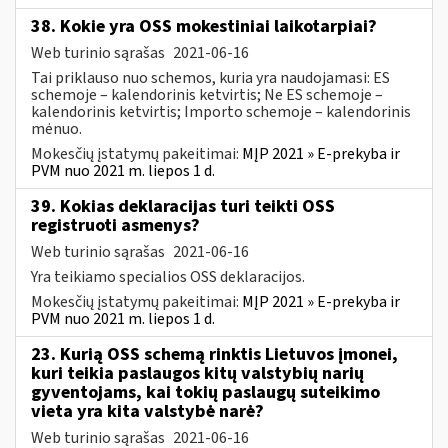
38. Kokie yra OSS mokestiniai laikotarpiai?
Web turinio sąrašas
2021-06-16
Tai priklauso nuo schemos, kuria yra naudojamasi: ES
schemoje – kalendorinis ketvirtis; Ne ES schemoje –
kalendorinis ketvirtis; Importo schemoje – kalendorinis
mėnuo.
Mokesčių įstatymų pakeitimai:
MĮP 2021 » E-prekyba ir
PVM nuo 2021 m. liepos 1 d.
39. Kokias deklaracijas turi teikti OSS
registruoti asmenys?
Web turinio sąrašas
2021-06-16
Yra teikiamo specialios OSS deklaracijos.
Mokesčių įstatymų pakeitimai:
MĮP 2021 » E-prekyba ir
PVM nuo 2021 m. liepos 1 d.
23. Kurią OSS schemą rinktis Lietuvos įmonei,
kuri teikia paslaugos kitų valstybių narių
gyventojams, kai tokių paslaugų suteikimo
vieta yra kita valstybė narė?
Web turinio sąrašas
2021-06-16