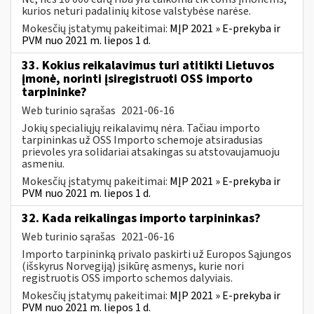
kurios neturi padalinių kitose valstybėse narėse.
Mokesčių įstatymų pakeitimai:
MĮP 2021 » E-prekyba ir
PVM nuo 2021 m. liepos 1 d.
33. Kokius reikalavimus turi atitikti Lietuvos
įmonė, norinti įsiregistruoti OSS importo
tarpininke?
Web turinio sąrašas
2021-06-16
Jokių specialiųjų reikalavimų nėra. Tačiau importo
tarpininkas už OSS Importo schemoje atsiradusias
prievoles yra solidariai atsakingas su atstovaujamuoju
asmeniu.
Mokesčių įstatymų pakeitimai:
MĮP 2021 » E-prekyba ir
PVM nuo 2021 m. liepos 1 d.
32. Kada reikalingas importo tarpininkas?
Web turinio sąrašas
2021-06-16
Importo tarpininką privalo paskirti už Europos Sąjungos
(išskyrus Norvegiją) įsikūrę asmenys, kurie nori
registruotis OSS importo schemos dalyviais.
Mokesčių įstatymų pakeitimai:
MĮP 2021 » E-prekyba ir
PVM nuo 2021 m. liepos 1 d.