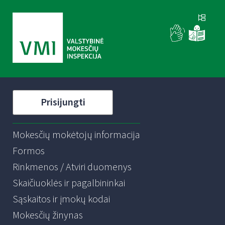
Prisijungti
Mokesčių mokėtojų informacija
Formos
Rinkmenos / Atviri duomenys
Skaičiuoklės ir pagalbininkai
Sąskaitos ir įmokų kodai
Mokesčių žinynas