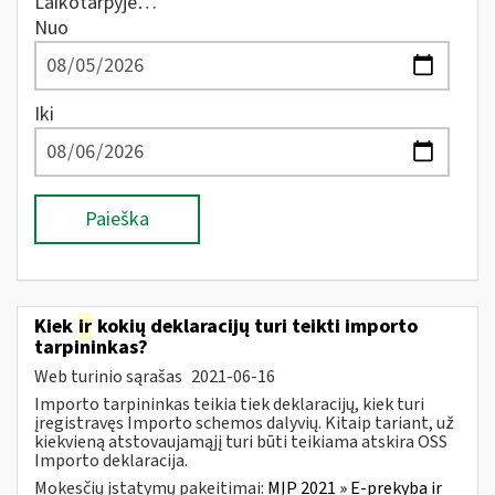
Laikotarpyje…
Nuo
Iki
Paieška
Kiek
ir
kokių deklaracijų turi teikti importo
tarpininkas?
Web turinio sąrašas
2021-06-16
Importo tarpininkas teikia tiek deklaracijų, kiek turi
įregistravęs Importo schemos dalyvių. Kitaip tariant, už
kiekvieną atstovaujamąjį turi būti teikiama atskira OSS
Importo deklaracija.
Mokesčių įstatymų pakeitimai:
MĮP 2021 » E-prekyba ir