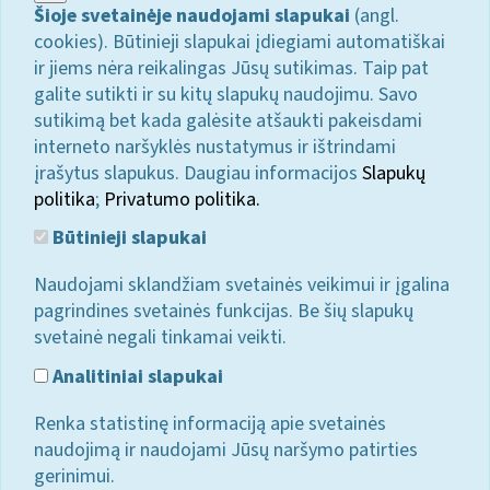
Šioje svetainėje naudojami slapukai
(angl.
cookies). Būtinieji slapukai įdiegiami automatiškai
ir jiems nėra reikalingas Jūsų sutikimas. Taip pat
galite sutikti ir su kitų slapukų naudojimu. Savo
sutikimą bet kada galėsite atšaukti pakeisdami
interneto naršyklės nustatymus ir ištrindami
įrašytus slapukus. Daugiau informacijos
Slapukų
politika
;
Privatumo politika.
Būtinieji slapukai
Naudojami sklandžiam svetainės veikimui ir įgalina
pagrindines svetainės funkcijas. Be šių slapukų
svetainė negali tinkamai veikti.
Analitiniai slapukai
Renka statistinę informaciją apie svetainės
naudojimą ir naudojami Jūsų naršymo patirties
gerinimui.