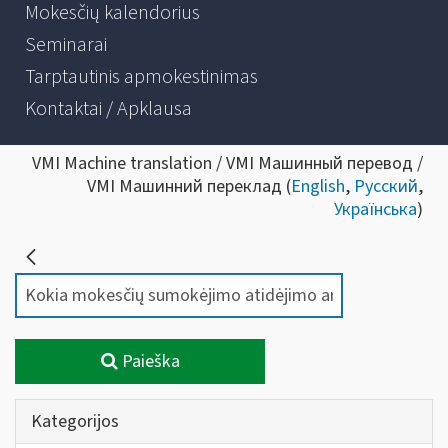
Mokesčių kalendorius
Seminarai
Tarptautinis apmokestinimas
Kontaktai / Apklausa
VMI Machine translation / VMI Машинный перевод /
VMI Машинний переклад (
English
,
Русский
,
Українська
)
Paieška
Kategorijos