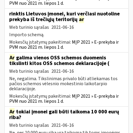
PVM nuo 2021 m. liepos 1 d.
rinktis Lietuvos įmonei, kuri verčiasi nuotoline
prekyba iš trečiųjų teritorijų
ar
Web turinio sąrašas
2021-06-16
Importo schemą.
Mokesčių įstatymų pakeitimai:
MĮP 2021 » E-prekyba ir
PVM nuo 2021 m. liepos 1 d.
Ar
galima vienos OSS schemos duomenis
tikslinti kitos OSS schemos deklaracijoje (
Web turinio sąrašas
2021-06-16
Ne, negalima. Tikslinimas privalo būti atliekamas tos
pačios schemos vėlesnio mokestinio laikotarpio
deklaracijoje.
Mokesčių įstatymų pakeitimai:
MĮP 2021 » E-prekyba ir
PVM nuo 2021 m. liepos 1 d.
Ar
tokiai įmonei gali būti taikoma 10 000 eurų
riba?
Web turinio sąrašas
2021-06-16
Ne, nes 10 000 eurų riba yra taikoma tik toms įmonėms,