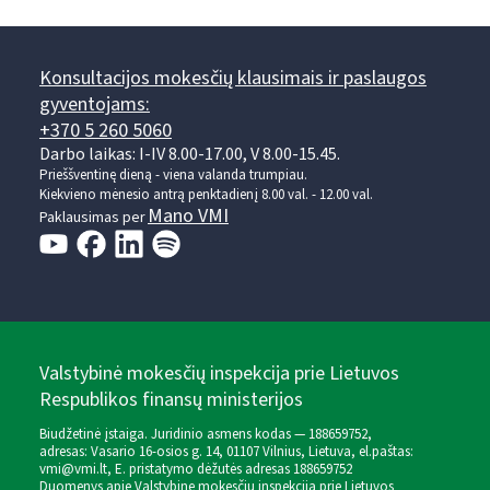
Konsultacijos mokesčių klausimais ir paslaugos
gyventojams:
+370 5 260 5060
Darbo laikas: I-IV 8.00-17.00, V 8.00-15.45.
Prieššventinę dieną - viena valanda trumpiau.
Kiekvieno mėnesio antrą penktadienį 8.00 val. - 12.00 val.
Mano VMI
Paklausimas per
Valstybinė mokesčių inspekcija prie Lietuvos
Respublikos finansų ministerijos
Biudžetinė įstaiga. Juridinio asmens kodas — 188659752,
adresas: Vasario 16-osios g. 14, 01107 Vilnius, Lietuva, el.paštas:
vmi@vmi.lt
, E. pristatymo dėžutės adresas 188659752
Duomenys apie Valstybinę mokesčių inspekciją prie Lietuvos