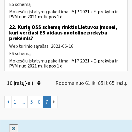
ES schemą.
Mokesčių įstatymų pakeitimai:
MĮP 2021 » E-prekyba ir
PVM nuo 2021 m. liepos 1 d.
22. Kurią OSS schemą rinktis Lietuvos įmonei,
kuri verčiasi ES vidaus nuotoline prekyba
prekėmis?
Web turinio sąrašas
2021-06-16
ES schemą.
Mokesčių įstatymų pakeitimai:
MĮP 2021 » E-prekyba ir
PVM nuo 2021 m. liepos 1 d.
10 Įrašų(-ai)
Rodoma nuo 61 iki 65 iš 65 irašų.
1
...
5
6
7
Uždaryti