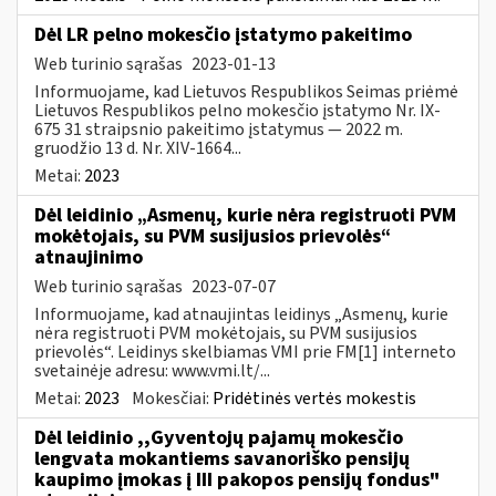
Dėl LR pelno mokesčio įstatymo pakeitimo
Web turinio sąrašas
2023-01-13
Informuojame, kad Lietuvos Respublikos Seimas priėmė
Lietuvos Respublikos pelno mokesčio įstatymo Nr. IX-
675 31 straipsnio pakeitimo įstatymus — 2022 m.
gruodžio 13 d. Nr. XIV-1664...
Metai:
2023
Dėl leidinio „Asmenų, kurie nėra registruoti PVM
mokėtojais, su PVM susijusios prievolės“
atnaujinimo
Web turinio sąrašas
2023-07-07
Informuojame, kad atnaujintas leidinys „Asmenų, kurie
nėra registruoti PVM mokėtojais, su PVM susijusios
prievolės“. Leidinys skelbiamas VMI prie FM[1] interneto
svetainėje adresu: www.vmi.lt/...
Metai:
2023
Mokesčiai:
Pridėtinės vertės mokestis
Dėl leidinio ,,Gyventojų pajamų mokesčio
lengvata mokantiems savanoriško pensijų
kaupimo įmokas į III pakopos pensijų fondus"