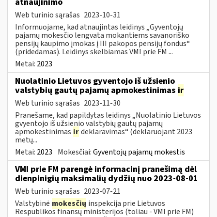
atnaujinimo
Web turinio sąrašas
2023-10-31
Informuojame, kad atnaujintas leidinys „Gyventojų
pajamų mokesčio lengvata mokantiems savanoriško
pensijų kaupimo įmokas į III pakopos pensijų fondus“
(pridedamas). Leidinys skelbiamas VMI prie FM ...
Metai:
2023
Nuolatinio Lietuvos gyventojo iš užsienio
valstybių gautų pajamų apmokestinimas
ir
Web turinio sąrašas
2023-11-30
Pranešame, kad papildytas leidinys „Nuolatinio Lietuvos
gvyentojo iš užsienio valstybių gautų pajamų
apmokestinimas
ir
deklaravimas“ (deklaruojant 2023
metų...
Metai:
2023
Mokesčiai:
Gyventojų pajamų mokestis
VMI prie FM parengė informacinį pranešimą dėl
dienpinigių maksimalių dydžių nuo 2023-08-01
Web turinio sąrašas
2023-07-21
Valstybinė
mokesčių
inspekcija prie Lietuvos
Respublikos finansų ministerijos (toliau - VMI prie FM)