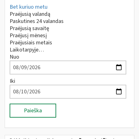
Bet kuriuo metu
Praėjusią valandą
Paskutines 24 valandas
Praėjusią savaitę
Praėjusį mėnesį
Praėjusiais metais
Laikotarpyje…
Nuo
Iki
Paieška