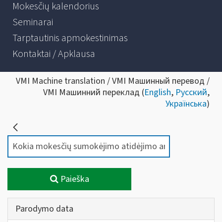
Mokesčių kalendorius
Seminarai
Tarptautinis apmokestinimas
Kontaktai / Apklausa
VMI Machine translation / VMI Машинный перевод /
VMI Машинний переклад (
English
,
Русский
,
Українська
)
Paieška
Parodymo data