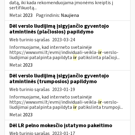
datą, iki kada rekomenduojama įmonėms kreiptis į
sertifikuotą...
Metai:
2023
Pagrindinis:
Naujiena
Dėl verslo liudijimą įsigyjančio gyventojo
atmintinės (plačiosios) papildymo
Web turinio sąrašas
2023-03-24
Informuojame, kad interneto svetainėje
https://www.vmi.lt/evmi/individuali-veikla-
ir
-verslo-
liudijimai patalpinta papildyta
ir
patikslinta plačioji...
Metai:
2023
Dėl verslo liudijimą įsigyjančio gyventojo
atmintinės (trumposios) papildymo
Web turinio sąrašas
2023-01-19
Informuojame, kad interneto svetainėje
https://www.vmi.lt/evmi/individuali-veikla-
ir
-verslo-
liudijimai patalpinta papildyta
ir
patikslinta trumpoji...
Metai:
2023
Dėl LR pelno mokesčio įstatymo pakeitimo
Web turinio sąrašas
2023-01-17