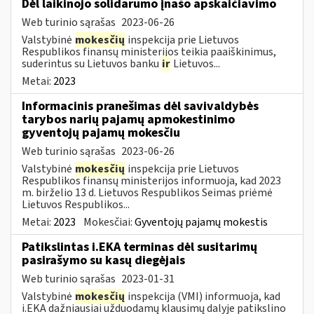
Dėl laikinojo solidarumo įnašo apskaičiavimo
Web turinio sąrašas
2023-06-26
Valstybinė
mokesčių
inspekcija prie Lietuvos
Respublikos finansų ministerijos teikia paaiškinimus,
suderintus su Lietuvos banku
ir
Lietuvos...
Metai:
2023
Informacinis pranešimas dėl savivaldybės
tarybos narių pajamų apmokestinimo
gyventojų pajamų mokesčiu
Web turinio sąrašas
2023-06-26
Valstybinė
mokesčių
inspekcija prie Lietuvos
Respublikos finansų ministerijos informuoja, kad 2023
m. birželio 13 d. Lietuvos Respublikos Seimas priėmė
Lietuvos Respublikos...
Metai:
2023
Mokesčiai:
Gyventojų pajamų mokestis
Patikslintas i.EKA terminas dėl susitarimų
pasirašymo su kasų diegėjais
Web turinio sąrašas
2023-01-31
Valstybinė
mokesčių
inspekcija (VMI) informuoja, kad
i.EKA dažniausiai užduodamų klausimų dalyje patikslino