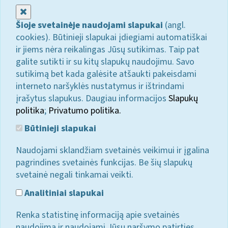
Uždaryti
Šioje svetainėje naudojami slapukai
(angl.
cookies). Būtinieji slapukai įdiegiami automatiškai
ir jiems nėra reikalingas Jūsų sutikimas. Taip pat
galite sutikti ir su kitų slapukų naudojimu. Savo
sutikimą bet kada galėsite atšaukti pakeisdami
interneto naršyklės nustatymus ir ištrindami
įrašytus slapukus. Daugiau informacijos
Slapukų
politika
;
Privatumo politika.
Būtinieji slapukai
Naudojami sklandžiam svetainės veikimui ir įgalina
pagrindines svetainės funkcijas. Be šių slapukų
svetainė negali tinkamai veikti.
Analitiniai slapukai
Renka statistinę informaciją apie svetainės
naudojimą ir naudojami Jūsų naršymo patirties