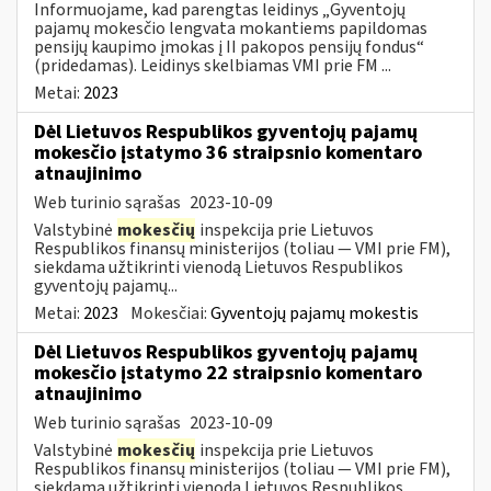
Informuojame, kad parengtas leidinys „Gyventojų
pajamų mokesčio lengvata mokantiems papildomas
pensijų kaupimo įmokas į II pakopos pensijų fondus“
(pridedamas). Leidinys skelbiamas VMI prie FM ...
Metai:
2023
Dėl Lietuvos Respublikos gyventojų pajamų
mokesčio įstatymo 36 straipsnio komentaro
atnaujinimo
Web turinio sąrašas
2023-10-09
Valstybinė
mokesčių
inspekcija prie Lietuvos
Respublikos finansų ministerijos (toliau — VMI prie FM),
siekdama užtikrinti vienodą Lietuvos Respublikos
gyventojų pajamų...
Metai:
2023
Mokesčiai:
Gyventojų pajamų mokestis
Dėl Lietuvos Respublikos gyventojų pajamų
mokesčio įstatymo 22 straipsnio komentaro
atnaujinimo
Web turinio sąrašas
2023-10-09
Valstybinė
mokesčių
inspekcija prie Lietuvos
Respublikos finansų ministerijos (toliau — VMI prie FM),
siekdama užtikrinti vienodą Lietuvos Respublikos