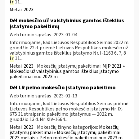
ir
11...
Metai:
2023
Dėl mokesčio už valstybinius gamtos išteklius
įstatymo pakeitimų
Web turinio sąrašas
2023-01-04
Informuojame, kad Lietuvos Respublikos Seimas 2022 m.
gruodžio 22 d. priėmė Lietuvos Respublikos mokesčio už
valstybinius gamtos išteklius įstatymo Nr. I-1163 6, 7, 8
ir
11...
Metai:
2023
Mokesčių įstatymų pakeitimai:
MĮP 2021 »
Mokesčio už valstybinius gamtos išteklius įstatymo
pakeitimai nuo 2023 m.
Dėl LR pelno mokesčio įstatymo pakeitimo
Web turinio sąrašas
2023-01-13
Informuojame, kad Lietuvos Respublikos Seimas priėmė
Lietuvos Respublikos pelno mokesčio įstatymo Nr. IX-
675 31 straipsnio pakeitimo įstatymus — 2022 m.
gruodžio 13 d. Nr. XIV-1664...
Metai:
2023
Mokesčių žinyno kategorijos:
Mokesčių
įstatymų pakeitimai » Mokesčių įstatymų pakeitimai
2023 metais » Pelno mokesčio pakeitimai nuo 2023 m.