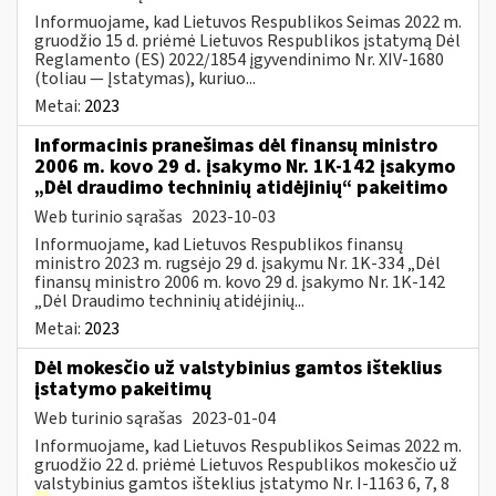
Informuojame, kad Lietuvos Respublikos Seimas 2022 m.
gruodžio 15 d. priėmė Lietuvos Respublikos įstatymą Dėl
Reglamento (ES) 2022/1854 įgyvendinimo Nr. XIV-1680
(toliau — Įstatymas), kuriuo...
Metai:
2023
Informacinis pranešimas dėl finansų ministro
2006 m. kovo 29 d. įsakymo Nr. 1K-142 įsakymo
„Dėl draudimo techninių atidėjinių“ pakeitimo
Web turinio sąrašas
2023-10-03
Informuojame, kad Lietuvos Respublikos finansų
ministro 2023 m. rugsėjo 29 d. įsakymu Nr. 1K-334 „Dėl
finansų ministro 2006 m. kovo 29 d. įsakymo Nr. 1K-142
„Dėl Draudimo techninių atidėjinių...
Metai:
2023
Dėl mokesčio už valstybinius gamtos išteklius
įstatymo pakeitimų
Web turinio sąrašas
2023-01-04
Informuojame, kad Lietuvos Respublikos Seimas 2022 m.
gruodžio 22 d. priėmė Lietuvos Respublikos mokesčio už
valstybinius gamtos išteklius įstatymo Nr. I-1163 6, 7, 8