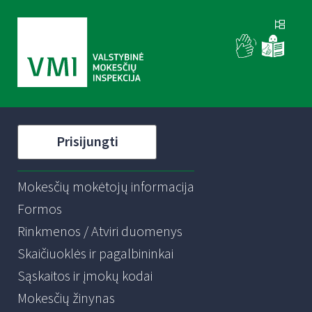
Prisijungti
Mokesčių mokėtojų informacija
Formos
Rinkmenos / Atviri duomenys
Skaičiuoklės ir pagalbininkai
Sąskaitos ir įmokų kodai
Mokesčių žinynas