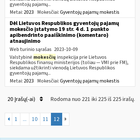
gyventojų pajamų...
Metai:
2023
Mokesčiai:
Gyventojų pajamų mokestis
Dėl Lietuvos Respublikos gyventojų pajamų
mokesčio įstatymo 19 str. 4 d. 1 punkto
apibendrinto paaiškinimo (komentaro)
atnaujinimo
Web turinio sąrašas
2023-10-09
Valstybinė
mokesčių
inspekcija prie Lietuvos
Respublikos finansų ministerijos (toliau — VMI prie FM),
siekdama užtikrinti vienodą Lietuvos Respublikos
gyventojų pajamų...
Metai:
2023
Mokesčiai:
Gyventojų pajamų mokestis
20 Įrašų(-ai)
Rodoma nuo 221 iki 225 iš 225 irašų.
1
...
10
11
12