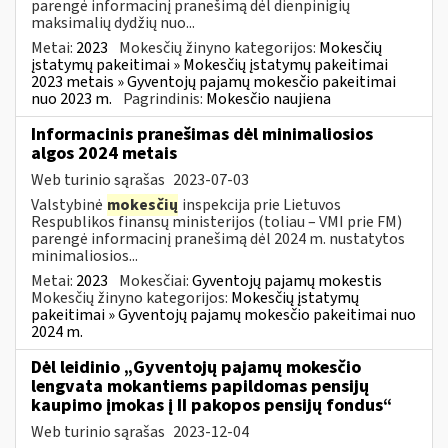
parengė informacinį pranešimą dėl dienpinigių
maksimalių dydžių nuo...
Metai:
2023
Mokesčių žinyno kategorijos:
Mokesčių
įstatymų pakeitimai » Mokesčių įstatymų pakeitimai
2023 metais » Gyventojų pajamų mokesčio pakeitimai
nuo 2023 m.
Pagrindinis:
Mokesčio naujiena
Informacinis pranešimas dėl minimaliosios
algos 2024 metais
Web turinio sąrašas
2023-07-03
Valstybinė
mokesčių
inspekcija prie Lietuvos
Respublikos finansų ministerijos (toliau – VMI prie FM)
parengė informacinį pranešimą dėl 2024 m. nustatytos
minimaliosios...
Metai:
2023
Mokesčiai:
Gyventojų pajamų mokestis
Mokesčių žinyno kategorijos:
Mokesčių įstatymų
pakeitimai » Gyventojų pajamų mokesčio pakeitimai nuo
2024 m.
Dėl leidinio „Gyventojų pajamų mokesčio
lengvata mokantiems papildomas pensijų
kaupimo įmokas į II pakopos pensijų fondus“
Web turinio sąrašas
2023-12-04