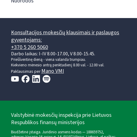
Nuorodos
Konsultacijos mokesčių klausimais ir paslaugos
gyventojams:
+370 5 260 5060
Darbo laikas: I-IV 8.00-17.00, V 8.00-15.45.
Prieššventinę dieną - viena valanda trumpiau.
Kiekvieno mėnesio antrą penktadienį 8.00 val. - 12.00 val.
Mano VMI
Paklausimas per
Valstybinė mokesčių inspekcija prie Lietuvos
Respublikos finansų ministerijos
Biudžetinė įstaiga. Juridinio asmens kodas — 188659752,