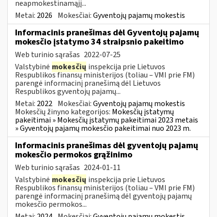
neapmokestinamąjį...
Metai:
2026
Mokesčiai:
Gyventojų pajamų mokestis
Informacinis pranešimas dėl Gyventojų pajamų
mokesčio įstatymo 34 straipsnio pakeitimo
Web turinio sąrašas
2022-07-25
Valstybinė
mokesčių
inspekcija prie Lietuvos
Respublikos finansų ministerijos (toliau – VMI prie FM)
parengė informacinį pranešimą dėl Lietuvos
Respublikos gyventojų pajamų...
Metai:
2022
Mokesčiai:
Gyventojų pajamų mokestis
Mokesčių žinyno kategorijos:
Mokesčių įstatymų
pakeitimai » Mokesčių įstatymų pakeitimai 2023 metais
» Gyventojų pajamų mokesčio pakeitimai nuo 2023 m.
Informacinis pranešimas dėl gyventojų pajamų
mokesčio permokos grąžinimo
Web turinio sąrašas
2024-01-11
Valstybinė
mokesčių
inspekcija prie Lietuvos
Respublikos finansų ministerijos (toliau – VMI prie FM)
parengė informacinį pranešimą dėl gyventojų pajamų
mokesčio permokos...
Metai:
2024
Mokesčiai:
Gyventojų pajamų mokestis