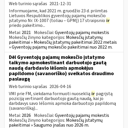
Web turinio sąrašas
2021-12-31
Informuojame, kad 2021 m. gruodžio 23 d. priimtas
Lietuvos Respublikos gyventojų pajamų mokesčio
įstatymo Nr. IX-1007 (toliau – GPMĮ) 17 straipsnio
ir
priedo pakeitimo...
Metai:
2021
Mokesčiai:
Gyventojų pajamų mokestis
Mokesčių žinyno kategorijos:
Mokesčių įstatymų
pakeitimai » Mokesčių įstatymų pakeitimai 2022 metais
» Gyventojų pajamų mokesčio pakeitimai nuo 2022 m.
Dėl Gyventojų pajamų mokesčio įstatymo
taikymo apmokestinant darbuotojo gautą
naudą darbdavio lėšomis apmokėjus
papildomo (savanoriško) sveikatos draudimo
paslaugą
Web turinio sąrašas
2026-04-16
VMI prie FM, siekdama formuoti nuoseklią
ir
pagrįstą
poziciją vertinant darbuotojo gautą naudą, kai jo
darbdavys savo lėšomis apmoka darbuotojo papildomą
(savanorišką)...
Metai:
2026
Mokesčiai:
Gyventojų pajamų mokestis
Mokesčių žinyno kategorijos:
Mokesčių įstatymų
pakeitimai » Saugumo įnašas nuo 2026 m.