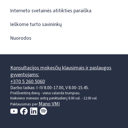
Interneto svetainės atitikties paraiška
Ieškome turto savininkų
Nuorodos
Konsultacijos mokesčių klausimais ir paslaugos
gyventojams:
+370 5 260 5060
Darbo laikas: I-IV 8.00-17.00, V 8.00-15.45.
Prieššventinę dieną - viena valanda trumpiau.
Kiekvieno mėnesio antrą penktadienį 8.00 val. - 12.00 val.
Mano VMI
Paklausimas per