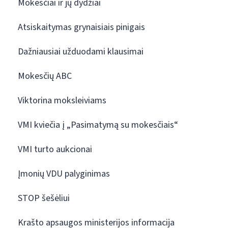
Mokesčiai ir jų dydžiai
Atsiskaitymas grynaisiais pinigais
Dažniausiai užduodami klausimai
Mokesčių ABC
Viktorina moksleiviams
VMI kviečia į „Pasimatymą su mokesčiais“
VMI turto aukcionai
Įmonių VDU palyginimas
STOP šešėliui
Krašto apsaugos ministerijos informacija