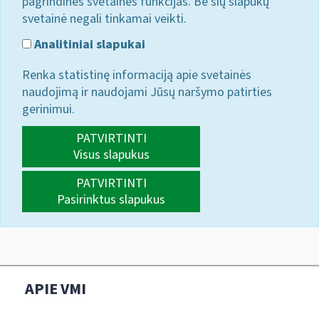
pagrindines svetainės funkcijas. Be šių slapukų
svetainė negali tinkamai veikti.
Analitiniai slapukai
Renka statistinę informaciją apie svetainės
naudojimą ir naudojami Jūsų naršymo patirties
gerinimui.
PATVIRTINTI
Visus slapukus
PATVIRTINTI
Pasirinktus slapukus
APIE VMI