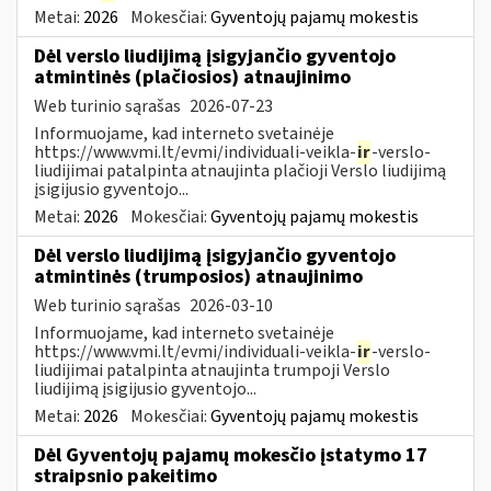
Metai:
2026
Mokesčiai:
Gyventojų pajamų mokestis
Dėl verslo liudijimą įsigyjančio gyventojo
atmintinės (plačiosios) atnaujinimo
Web turinio sąrašas
2026-07-23
Informuojame, kad interneto svetainėje
https://www.vmi.lt/evmi/individuali-veikla-
ir
-verslo-
liudijimai patalpinta atnaujinta plačioji Verslo liudijimą
įsigijusio gyventojo...
Metai:
2026
Mokesčiai:
Gyventojų pajamų mokestis
Dėl verslo liudijimą įsigyjančio gyventojo
atmintinės (trumposios) atnaujinimo
Web turinio sąrašas
2026-03-10
Informuojame, kad interneto svetainėje
https://www.vmi.lt/evmi/individuali-veikla-
ir
-verslo-
liudijimai patalpinta atnaujinta trumpoji Verslo
liudijimą įsigijusio gyventojo...
Metai:
2026
Mokesčiai:
Gyventojų pajamų mokestis
Dėl Gyventojų pajamų mokesčio įstatymo 17
straipsnio pakeitimo