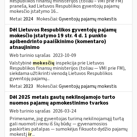
Respublikos finansų ministerijos (toliau – VMI prie FM)
praneša, kad Lietuvos Respublikos gyventojų pajamų
mokesčio įstatymo 16...
Metai:
2024
Mokesčiai:
Gyventojų pajamų mokestis
Dėl Lietuvos Respublikos gyventojų pajamų
mokesčio įstatymo 19 str. 4 d. 1 punkto
apibendrinto paaiškinimo (komentaro)
atnaujinimo
Web turinio sąrašas
2023-10-09
Valstybinė
mokesčių
inspekcija prie Lietuvos
Respublikos finansų ministerijos (toliau — VMI prie FM),
siekdama užtikrinti vienodą Lietuvos Respublikos
gyventojų pajamų...
Metai:
2023
Mokesčiai:
Gyventojų pajamų mokestis
Dėl 2025 metais gautų nekilnojamojo turto
nuomos pajamų apmokestinimo tvarkos
Web turinio sąrašas
2026-03-24
Primename, jog gyventojas turimą nekilnojamąjį turtą
gali nuomoti vienu iš šių būdų: — gyvenamosios
paskirties patalpas — sumokėjus fiksuoto dydžio pajamų
mokestį
ir
...