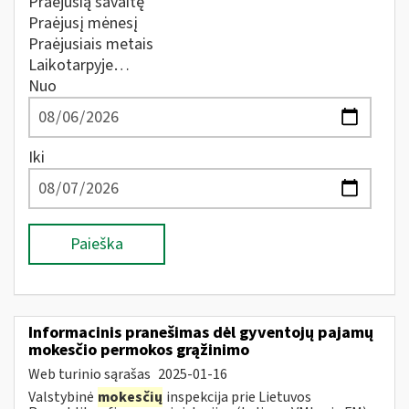
Praėjusią savaitę
Praėjusį mėnesį
Praėjusiais metais
Laikotarpyje…
Nuo
Iki
Paieška
Informacinis pranešimas dėl gyventojų pajamų
mokesčio permokos grąžinimo
Web turinio sąrašas
2025-01-16
Valstybinė
mokesčių
inspekcija prie Lietuvos