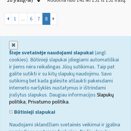
20 Įrašų(-ai)
Rodoma nuo 141 iki 151 iš 151 irašų.
1
...
6
7
8
Uždaryti
Šioje svetainėje naudojami slapukai
(angl.
cookies). Būtinieji slapukai įdiegiami automatiškai
ir jiems nėra reikalingas Jūsų sutikimas. Taip pat
galite sutikti ir su kitų slapukų naudojimu. Savo
sutikimą bet kada galėsite atšaukti pakeisdami
interneto naršyklės nustatymus ir ištrindami
įrašytus slapukus. Daugiau informacijos
Slapukų
politika
;
Privatumo politika.
Būtinieji slapukai
Naudojami sklandžiam svetainės veikimui ir įgalina