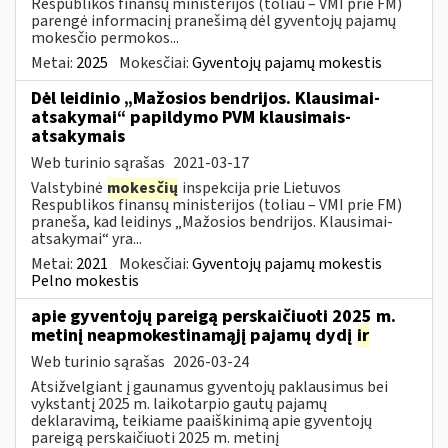
Respublikos finansų ministerijos (toliau – VMI prie FM)
parengė informacinį pranešimą dėl gyventojų pajamų
mokesčio permokos...
Metai:
2025
Mokesčiai:
Gyventojų pajamų mokestis
Dėl leidinio „Mažosios bendrijos. Klausimai-
atsakymai“ papildymo PVM klausimais-
atsakymais
Web turinio sąrašas
2021-03-17
Valstybinė
mokesčių
inspekcija prie Lietuvos
Respublikos finansų ministerijos (toliau – VMI prie FM)
praneša, kad leidinys „Mažosios bendrijos. Klausimai-
atsakymai“ yra...
Metai:
2021
Mokesčiai:
Gyventojų pajamų mokestis
Pelno mokestis
apie gyventojų pareigą perskaičiuoti 2025 m.
metinį neapmokestinamąjį pajamų dydį
ir
Web turinio sąrašas
2026-03-24
Atsižvelgiant į gaunamus gyventojų paklausimus bei
vykstantį 2025 m. laikotarpio gautų pajamų
deklaravimą, teikiame paaiškinimą apie gyventojų
pareigą perskaičiuoti 2025 m. metinį