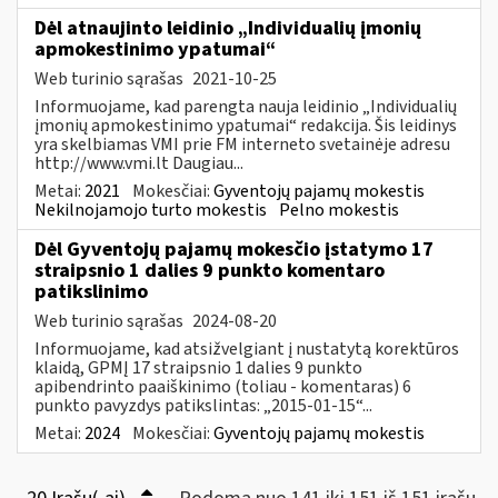
Dėl atnaujinto leidinio „Individualių įmonių
apmokestinimo ypatumai“
Web turinio sąrašas
2021-10-25
Informuojame, kad parengta nauja leidinio „Individualių
įmonių apmokestinimo ypatumai“ redakcija. Šis leidinys
yra skelbiamas VMI prie FM interneto svetainėje adresu
http://www.vmi.lt Daugiau...
Metai:
2021
Mokesčiai:
Gyventojų pajamų mokestis
Nekilnojamojo turto mokestis
Pelno mokestis
Dėl Gyventojų pajamų mokesčio įstatymo 17
straipsnio 1 dalies 9 punkto komentaro
patikslinimo
Web turinio sąrašas
2024-08-20
Informuojame, kad atsižvelgiant į nustatytą korektūros
klaidą, GPMĮ 17 straipsnio 1 dalies 9 punkto
apibendrinto paaiškinimo (toliau - komentaras) 6
punkto pavyzdys patikslintas: „2015-01-15“...
Metai:
2024
Mokesčiai:
Gyventojų pajamų mokestis