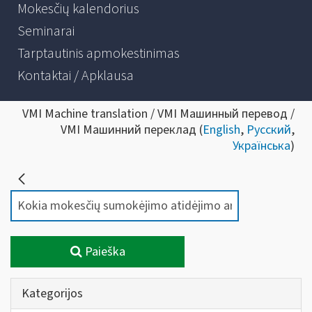
Mokesčių kalendorius
Seminarai
Tarptautinis apmokestinimas
Kontaktai / Apklausa
VMI Machine translation / VMI Машинный перевод /
VMI Машинний переклад (
English
,
Русский
,
Українська
)
Paieška
Kategorijos