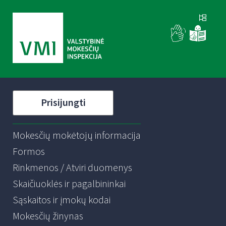
Prisijungti
Mokesčių mokėtojų informacija
Formos
Rinkmenos / Atviri duomenys
Skaičiuoklės ir pagalbininkai
Sąskaitos ir įmokų kodai
Mokesčių žinynas