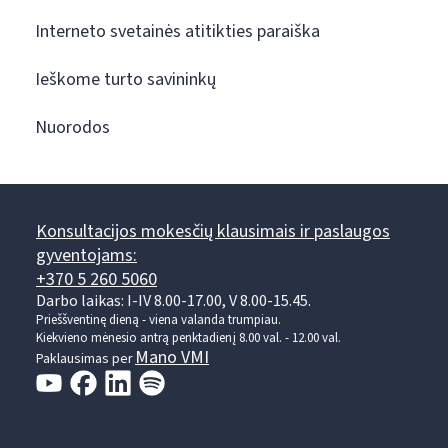
Interneto svetainės atitikties paraiška
Ieškome turto savininkų
Nuorodos
Konsultacijos mokesčių klausimais ir paslaugos
gyventojams:
+370 5 260 5060
Darbo laikas: I-IV 8.00-17.00, V 8.00-15.45.
Prieššventinę dieną - viena valanda trumpiau.
Kiekvieno mėnesio antrą penktadienį 8.00 val. - 12.00 val.
Mano VMI
Paklausimas per