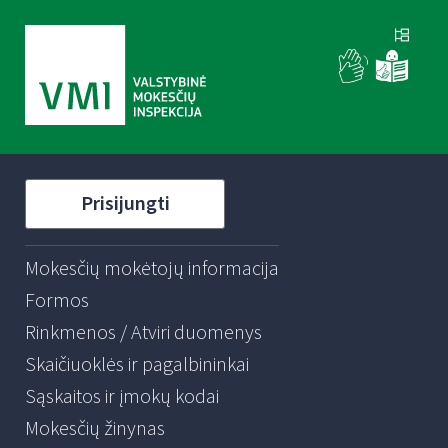
Prisijungti
Mokesčių mokėtojų informacija
Formos
Rinkmenos / Atviri duomenys
Skaičiuoklės ir pagalbininkai
Sąskaitos ir įmokų kodai
Mokesčių žinynas