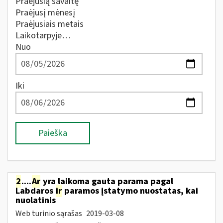
Praėjusią savaitę
Praėjusį mėnesį
Praėjusiais metais
Laikotarpyje…
Nuo
Iki
Paieška
2
....
Ar
yra laikoma gauta parama pagal
Labdaros
ir
paramos įstatymo nuostatas, kai
nuolatinis
Web turinio sąrašas
2019-03-08