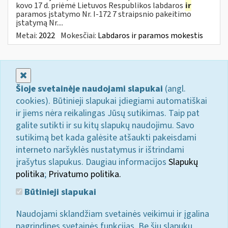
kovo 17 d. priėmė Lietuvos Respublikos labdaros
ir
paramos įstatymo Nr. I-172 7 straipsnio pakeitimo
įstatymą Nr....
Metai:
2022
Mokesčiai:
Labdaros ir paramos mokestis
Uždaryti
Šioje svetainėje naudojami slapukai
(angl.
cookies). Būtinieji slapukai įdiegiami automatiškai
ir jiems nėra reikalingas Jūsų sutikimas. Taip pat
galite sutikti ir su kitų slapukų naudojimu. Savo
sutikimą bet kada galėsite atšaukti pakeisdami
interneto naršyklės nustatymus ir ištrindami
įrašytus slapukus. Daugiau informacijos
Slapukų
politika
;
Privatumo politika.
Būtinieji slapukai
Naudojami sklandžiam svetainės veikimui ir įgalina
pagrindines svetainės funkcijas. Be šių slapukų