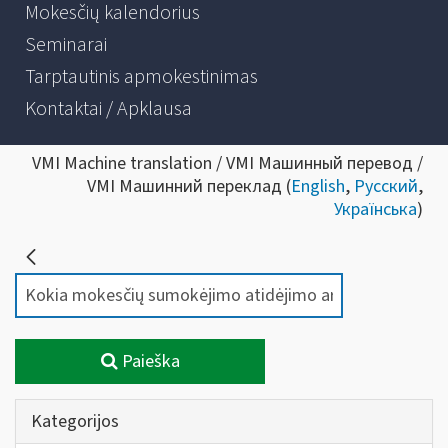
Mokesčių kalendorius
Seminarai
Tarptautinis apmokestinimas
Kontaktai / Apklausa
VMI Machine translation / VMI Машинный перевод /
VMI Машинний переклад (
English
,
Русский
,
Українська
)
Paieška
Kategorijos