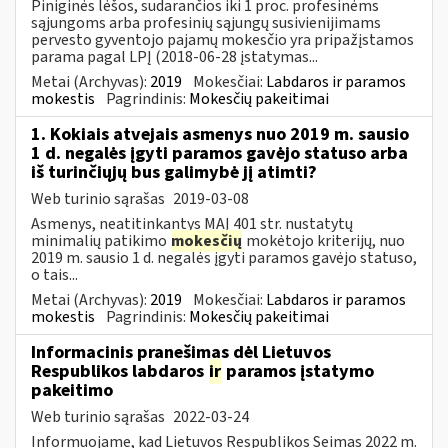
Piniginės lėšos, sudarančios iki 1 proc. profesinėms
sąjungoms arba profesinių sąjungų susivienijimams
pervesto gyventojo pajamų mokesčio yra pripažįstamos
parama pagal LPĮ (2018-06-28 įstatymas...
Metai (Archyvas):
2019
Mokesčiai:
Labdaros ir paramos
mokestis
Pagrindinis:
Mokesčių pakeitimai
1. Kokiais atvejais asmenys nuo 2019 m. sausio
1 d. negalės įgyti paramos gavėjo statuso arba
iš turinčiųjų bus galimybė jį atimti?
Web turinio sąrašas
2019-03-08
Asmenys, neatitinkantys MAĮ 401 str. nustatytų
minimalių patikimo
mokesčių
mokėtojo kriterijų, nuo
2019 m. sausio 1 d. negalės įgyti paramos gavėjo statuso,
o tais...
Metai (Archyvas):
2019
Mokesčiai:
Labdaros ir paramos
mokestis
Pagrindinis:
Mokesčių pakeitimai
Informacinis pranešimas dėl Lietuvos
Respublikos labdaros
ir
paramos įstatymo
pakeitimo
Web turinio sąrašas
2022-03-24
Informuojame, kad Lietuvos Respublikos Seimas 2022 m.