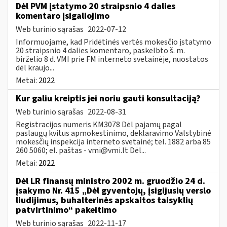
Dėl PVM įstatymo 20 straipsnio 4 dalies
komentaro įsigaliojimo
Web turinio sąrašas
2022-07-12
Informuojame, kad Pridėtinės vertės mokesčio įstatymo
20 straipsnio 4 dalies komentaro, paskelbto š. m.
birželio 8 d. VMI prie FM interneto svetainėje, nuostatos
dėl kraujo...
Metai:
2022
Kur galiu kreiptis jei noriu gauti konsultaciją?
Web turinio sąrašas
2022-08-31
Registracijos numeris KM3078 Dėl pajamų pagal
paslaugų kvitus apmokestinimo, deklaravimo Valstybinė
mokesčių inspekcija interneto svetainė; tel. 1882 arba 85
260 5060; el. paštas -
vmi@vmi.lt
Dėl...
Metai:
2022
Dėl LR finansų ministro 2002 m. gruodžio 24 d.
įsakymo Nr. 415 „Dėl gyventojų, įsigijusių verslo
liudijimus, buhalterinės apskaitos taisyklių
patvirtinimo“ pakeitimo
Web turinio sąrašas
2022-11-17