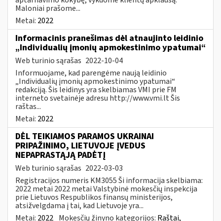
Maloniai prašome...
Metai:
2022
Informacinis pranešimas dėl atnaujinto leidinio
„Individualių įmonių apmokestinimo ypatumai“
Web turinio sąrašas
2022-10-04
Informuojame, kad parengėme naują leidinio
„Individualių įmonių apmokestinimo ypatumai“
redakciją. Šis leidinys yra skelbiamas VMI prie FM
interneto svetainėje adresu http://www.vmi.lt Šis
raštas...
Metai:
2022
DĖL TEIKIAMOS PARAMOS UKRAINAI
PRIPAŽINIMO, LIETUVOJE ĮVEDUS
NEPAPRASTĄJĄ PADĖTĮ
Web turinio sąrašas
2022-03-03
Registracijos numeris KM3055 Ši informacija skelbiama:
2022 metai 2022 metai Valstybinė mokesčių inspekcija
prie Lietuvos Respublikos finansų ministerijos,
atsižvelgdama į tai, kad Lietuvoje yra...
Metai:
2022
Mokesčių žinyno kategorijos:
Raštai,