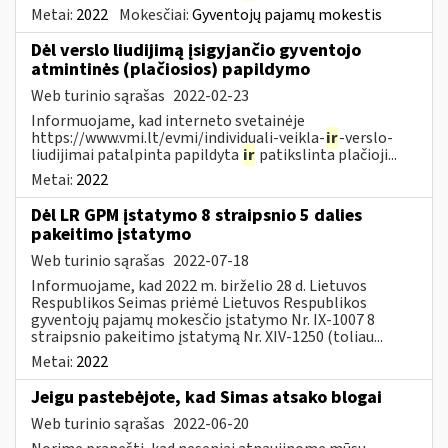
Metai:
2022
Mokesčiai:
Gyventojų pajamų mokestis
Dėl verslo liudijimą įsigyjančio gyventojo
atmintinės (plačiosios) papildymo
Web turinio sąrašas
2022-02-23
Informuojame, kad interneto svetainėje
https://www.vmi.lt/evmi/individuali-veikla-
ir
-verslo-
liudijimai patalpinta papildyta
ir
patikslinta plačioji...
Metai:
2022
Dėl LR GPM įstatymo 8 straipsnio 5 dalies
pakeitimo įstatymo
Web turinio sąrašas
2022-07-18
Informuojame, kad 2022 m. birželio 28 d. Lietuvos
Respublikos Seimas priėmė Lietuvos Respublikos
gyventojų pajamų mokesčio įstatymo Nr. IX-1007 8
straipsnio pakeitimo įstatymą Nr. XIV-1250 (toliau...
Metai:
2022
Jeigu pastebėjote, kad Simas atsako blogai
Web turinio sąrašas
2022-06-20