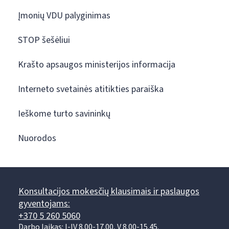
Įmonių VDU palyginimas
STOP šešėliui
Krašto apsaugos ministerijos informacija
Interneto svetainės atitikties paraiška
Ieškome turto savininkų
Nuorodos
Konsultacijos mokesčių klausimais ir paslaugos
gyventojams:
+370 5 260 5060
Darbo laikas: I-IV 8.00-17.00, V 8.00-15.45.