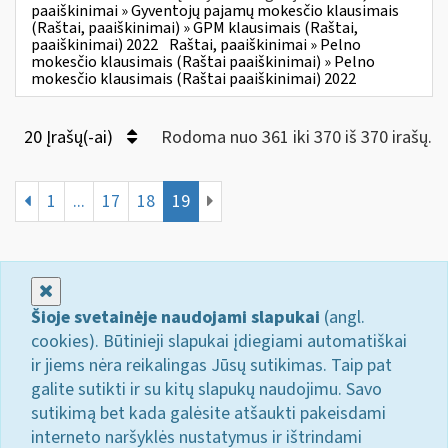
paaiškinimai » Gyventojų pajamų mokesčio klausimais
(Raštai, paaiškinimai) » GPM klausimais (Raštai,
paaiškinimai) 2022
Raštai, paaiškinimai » Pelno
mokesčio klausimais (Raštai paaiškinimai) » Pelno
mokesčio klausimais (Raštai paaiškinimai) 2022
20 Įrašų(-ai)
Rodoma nuo 361 iki 370 iš 370 irašų.
1
...
17
18
19
Uždaryti
Šioje svetainėje naudojami slapukai
(angl.
cookies). Būtinieji slapukai įdiegiami automatiškai
ir jiems nėra reikalingas Jūsų sutikimas. Taip pat
galite sutikti ir su kitų slapukų naudojimu. Savo
sutikimą bet kada galėsite atšaukti pakeisdami
interneto naršyklės nustatymus ir ištrindami