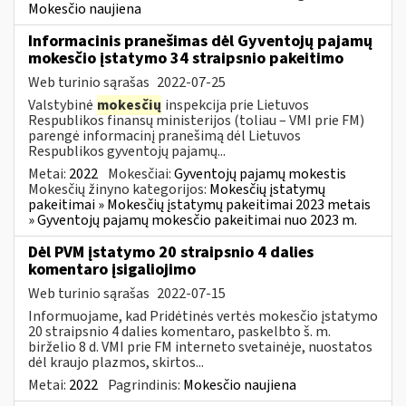
Mokesčio naujiena
Informacinis pranešimas dėl Gyventojų pajamų
mokesčio įstatymo 34 straipsnio pakeitimo
Web turinio sąrašas
2022-07-25
Valstybinė
mokesčių
inspekcija prie Lietuvos
Respublikos finansų ministerijos (toliau – VMI prie FM)
parengė informacinį pranešimą dėl Lietuvos
Respublikos gyventojų pajamų...
Metai:
2022
Mokesčiai:
Gyventojų pajamų mokestis
Mokesčių žinyno kategorijos:
Mokesčių įstatymų
pakeitimai » Mokesčių įstatymų pakeitimai 2023 metais
» Gyventojų pajamų mokesčio pakeitimai nuo 2023 m.
Dėl PVM įstatymo 20 straipsnio 4 dalies
komentaro įsigaliojimo
Web turinio sąrašas
2022-07-15
Informuojame, kad Pridėtinės vertės mokesčio įstatymo
20 straipsnio 4 dalies komentaro, paskelbto š. m.
birželio 8 d. VMI prie FM interneto svetainėje, nuostatos
dėl kraujo plazmos, skirtos...
Metai:
2022
Pagrindinis:
Mokesčio naujiena