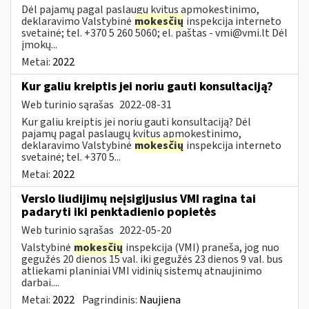
Dėl pajamų pagal paslaugų kvitus apmokestinimo,
deklaravimo Valstybinė
mokesčių
inspekcija interneto
svetainė; tel. +370 5 260 5060; el. paštas -
vmi@vmi.lt
Dėl
įmokų...
Metai:
2022
Kur galiu kreiptis jei noriu gauti konsultaciją?
Web turinio sąrašas
2022-08-31
Kur galiu kreiptis jei noriu gauti konsultaciją? Dėl
pajamų pagal paslaugų kvitus apmokestinimo,
deklaravimo Valstybinė
mokesčių
inspekcija interneto
svetainė; tel. +370 5...
Metai:
2022
Verslo liudijimų neįsigijusius VMI ragina tai
padaryti iki penktadienio popietės
Web turinio sąrašas
2022-05-20
Valstybinė
mokesčių
inspekcija (VMI) praneša, jog nuo
gegužės 20 dienos 15 val. iki gegužės 23 dienos 9 val. bus
atliekami planiniai VMI vidinių sistemų atnaujinimo
darbai....
Metai:
2022
Pagrindinis:
Naujiena