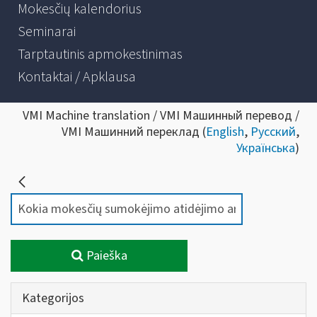
Mokesčių kalendorius
Seminarai
Tarptautinis apmokestinimas
Kontaktai / Apklausa
VMI Machine translation / VMI Машинный перевод /
VMI Машинний переклад (
English
,
Русский
,
Українська
)
Paieška
Kategorijos