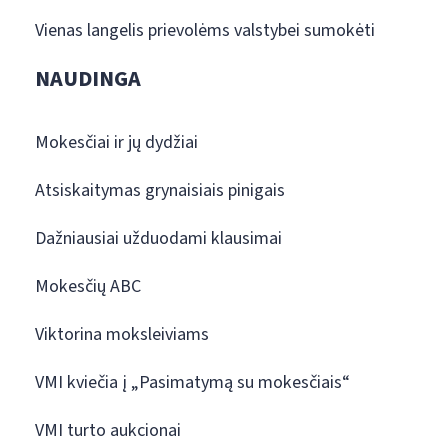
Vienas langelis prievolėms valstybei sumokėti
NAUDINGA
Mokesčiai ir jų dydžiai
Atsiskaitymas grynaisiais pinigais
Dažniausiai užduodami klausimai
Mokesčių ABC
Viktorina moksleiviams
VMI kviečia į „Pasimatymą su mokesčiais“
VMI turto aukcionai