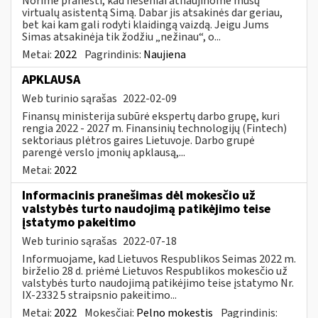
Norime pranešti, kad neseniai atnaujinome mūsų
virtualų asistentą Simą. Dabar jis atsakinės dar geriau,
bet kai kam gali rodyti klaidingą vaizdą. Jeigu Jums
Simas atsakinėja tik žodžiu „nežinau“, o...
Metai:
2022
Pagrindinis:
Naujiena
APKLAUSA
Web turinio sąrašas
2022-02-09
Finansų ministerija subūrė ekspertų darbo grupę, kuri
rengia 2022 - 2027 m. Finansinių technologijų (Fintech)
sektoriaus plėtros gaires Lietuvoje. Darbo grupė
parengė verslo įmonių apklausą,...
Metai:
2022
Informacinis pranešimas dėl mokesčio už
valstybės turto naudojimą patikėjimo teise
įstatymo pakeitimo
Web turinio sąrašas
2022-07-18
Informuojame, kad Lietuvos Respublikos Seimas 2022 m.
birželio 28 d. priėmė Lietuvos Respublikos mokesčio už
valstybės turto naudojimą patikėjimo teise įstatymo Nr.
IX-2332 5 straipsnio pakeitimo...
Metai:
2022
Mokesčiai:
Pelno mokestis
Pagrindinis: