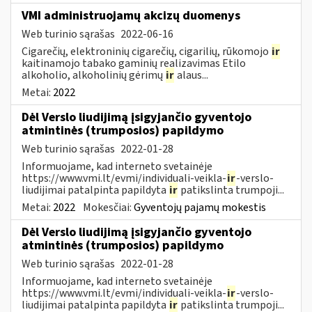
VMI administruojamų akcizų duomenys
Web turinio sąrašas
2022-06-16
Cigarečių, elektroninių cigarečių, cigarilių, rūkomojo
ir
kaitinamojo tabako gaminių realizavimas Etilo
alkoholio, alkoholinių gėrimų
ir
alaus...
Metai:
2022
Dėl Verslo liudijimą įsigyjančio gyventojo
atmintinės (trumposios) papildymo
Web turinio sąrašas
2022-01-28
Informuojame, kad interneto svetainėje
https://www.vmi.lt/evmi/individuali-veikla-
ir
-verslo-
liudijimai patalpinta papildyta
ir
patikslinta trumpoji...
Metai:
2022
Mokesčiai:
Gyventojų pajamų mokestis
Dėl Verslo liudijimą įsigyjančio gyventojo
atmintinės (trumposios) papildymo
Web turinio sąrašas
2022-01-28
Informuojame, kad interneto svetainėje
https://www.vmi.lt/evmi/individuali-veikla-
ir
-verslo-
liudijimai patalpinta papildyta
ir
patikslinta trumpoji...