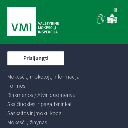
Prisijungti
Mokesčių mokėtojų informacija
Formos
Rinkmenos / Atviri duomenys
Skaičiuoklės ir pagalbininkai
Sąskaitos ir įmokų kodai
Mokesčių žinynas