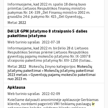
Informuojame, kad 2022 m. spalio 18 dieną buvo
priimtas Lietuvos Respublikos finansų ministro
įsakymas Nr. 1K-339 „Dėl Finansų ministro 2002 m.
gruodžio 24 d. įsakymo Nr. 415 „Dėl Gyventojų,...
Metai:
2022
Dėl LR GPM įstatymo 8 straipsnio 5 dalies
pakeitimo įstatymo
Web turinio sąrašas
2022-07-18
Informuojame, kad 2022 m. birželio 28 d. Lietuvos
Respublikos Seimas priėmė Lietuvos Respublikos
gyventojų pajamų mokesčio įstatymo Nr. IX-1007 8
straipsnio pakeitimo įstatymą Nr. XIV-1250 (toliau...
Metai:
2022
Mokesčių žinyno kategorijos:
Mokesčių
įstatymų pakeitimai » Mokesčių įstatymų pakeitimai
2023 metais » Gyventojų pajamų mokesčio pakeitimai
nuo 2023 m.
Apklausa
Web turinio sąrašas
2022-02-09
Kviečiame dalyvauti anoniminėje apklausoje Gerbiamas
kliente, norėdami pagerinti VMI teikiamų paslaugų
ir
aptarnavimo kokybę, vykdome klientų apklausą.