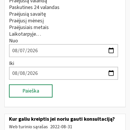
Praėjusią valandą
Paskutines 24 valandas
Praėjusią savaitę
Praėjusį mėnesį
Praėjusiais metais
Laikotarpyje…
Nuo
Iki
Paieška
Kur galiu kreiptis jei noriu gauti konsultaciją?
Web turinio sąrašas
2022-08-31