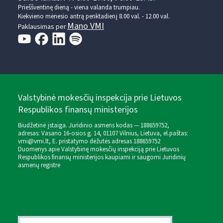
Prieššventinę dieną - viena valanda trumpiau.
Kiekvieno mėnesio antrą penktadienį 8.00 val. - 12.00 val.
Mano VMI
Paklausimas per
Valstybinė mokesčių inspekcija prie Lietuvos
Respublikos finansų ministerijos
Biudžetinė įstaiga. Juridinio asmens kodas — 188659752,
adresas: Vasario 16-osios g. 14, 01107 Vilnius, Lietuva, el.paštas:
vmi@vmi.lt
, E. pristatymo dėžutės adresas 188659752
Duomenys apie Valstybinę mokesčių inspekciją prie Lietuvos
Respublikos finansų ministerijos kaupiami ir saugomi Juridinių
asmenų registre