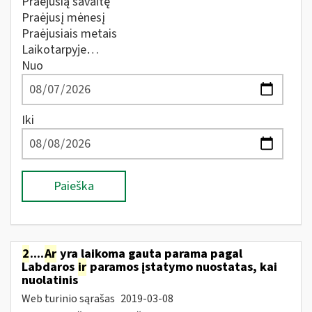
Praėjusią savaitę
Praėjusį mėnesį
Praėjusiais metais
Laikotarpyje…
Nuo
Iki
Paieška
2
....
Ar
yra laikoma gauta parama pagal
Labdaros
ir
paramos įstatymo nuostatas, kai
nuolatinis
Web turinio sąrašas
2019-03-08