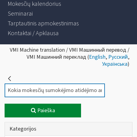
Mokesčių kalendorius
Seminarai
Tarptautinis apmokestinimas
Kontaktai / Apklausa
VMI Machine translation / VMI Машинный перевод /
VMI Машинний переклад (
English
,
Русский
,
Українська
)
Paieška
Kategorijos