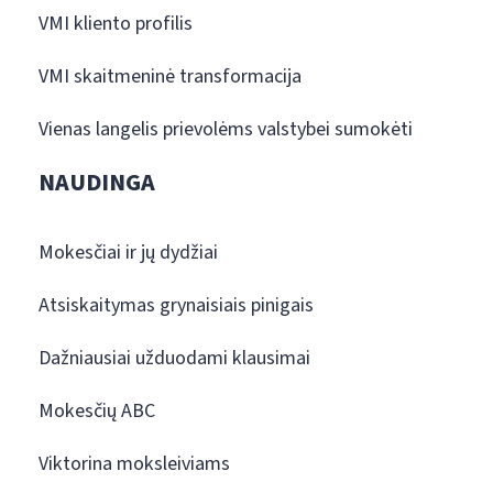
VMI kliento profilis
VMI skaitmeninė transformacija
Vienas langelis prievolėms valstybei sumokėti
NAUDINGA
Mokesčiai ir jų dydžiai
Atsiskaitymas grynaisiais pinigais
Dažniausiai užduodami klausimai
Mokesčių ABC
Viktorina moksleiviams