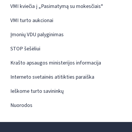
VMI kviečia į „Pasimatymą su mokesčiais“
VMI turto aukcionai
Įmonių VDU palyginimas
STOP šešėliui
Krašto apsaugos ministerijos informacija
Interneto svetainės atitikties paraiška
Ieškome turto savininkų
Nuorodos