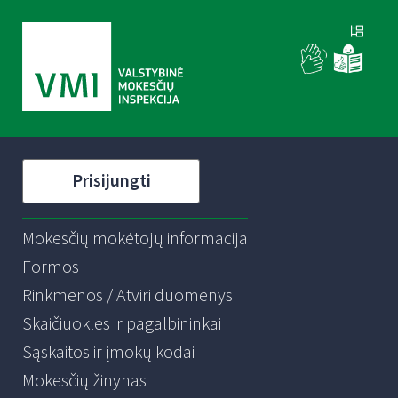
Prisijungti
Mokesčių mokėtojų informacija
Formos
Rinkmenos / Atviri duomenys
Skaičiuoklės ir pagalbininkai
Sąskaitos ir įmokų kodai
Mokesčių žinynas