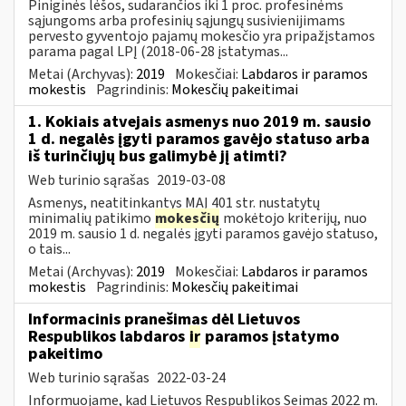
Piniginės lėšos, sudarančios iki 1 proc. profesinėms
sąjungoms arba profesinių sąjungų susivienijimams
pervesto gyventojo pajamų mokesčio yra pripažįstamos
parama pagal LPĮ (2018-06-28 įstatymas...
Metai (Archyvas):
2019
Mokesčiai:
Labdaros ir paramos
mokestis
Pagrindinis:
Mokesčių pakeitimai
1. Kokiais atvejais asmenys nuo 2019 m. sausio
1 d. negalės įgyti paramos gavėjo statuso arba
iš turinčiųjų bus galimybė jį atimti?
Web turinio sąrašas
2019-03-08
Asmenys, neatitinkantys MAĮ 401 str. nustatytų
minimalių patikimo
mokesčių
mokėtojo kriterijų, nuo
2019 m. sausio 1 d. negalės įgyti paramos gavėjo statuso,
o tais...
Metai (Archyvas):
2019
Mokesčiai:
Labdaros ir paramos
mokestis
Pagrindinis:
Mokesčių pakeitimai
Informacinis pranešimas dėl Lietuvos
Respublikos labdaros
ir
paramos įstatymo
pakeitimo
Web turinio sąrašas
2022-03-24
Informuojame, kad Lietuvos Respublikos Seimas 2022 m.