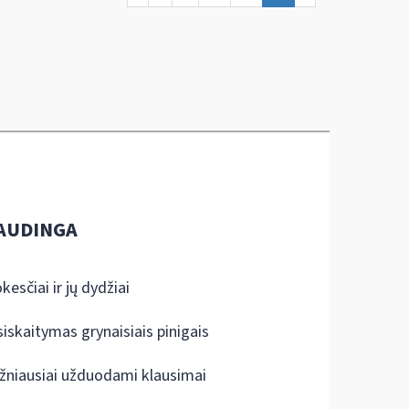
AUDINGA
kesčiai ir jų dydžiai
siskaitymas grynaisiais pinigais
žniausiai užduodami klausimai