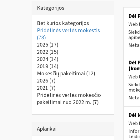
Kategorijos
Dėl 
Bet kurios kategorijos
Web t
Pridėtinės vertės mokestis
Siekd
(78)
apibe
2025
(17)
Metai
2022
(15)
2024
(14)
Dėl 
2019
(14)
(kom
Mokesčių pakeitimai
(12)
Web t
2026
(7)
Siekd
2021
(7)
mokes
Pridėtinės vertės mokesčio
Metai
pakeitimai nuo 2022 m.
(7)
Dėl 
Web t
Aplankai
Infor
Leidi