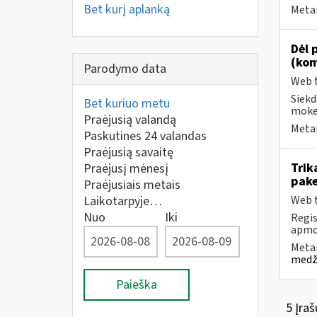
Bet kurį aplanką
Metai
Dėl 
(kom
Parodymo data
Web t
Siekd
Bet kuriuo metu
mokes
Praėjusią valandą
Metai
Paskutines 24 valandas
Praėjusią savaitę
Trik
Praėjusį mėnesį
pake
Praėjusiais metais
Laikotarpyje…
Web t
Nuo
Iki
Regis
apmok
Metai
medži
Paieška
5 Įraš