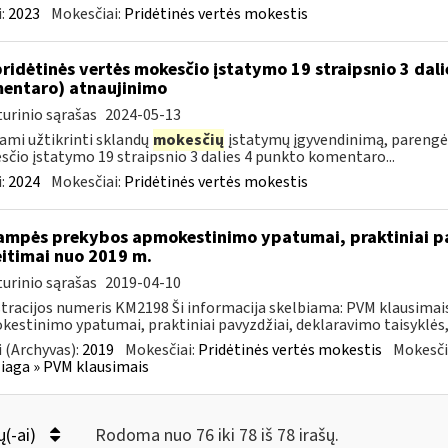
:
2023
Mokesčiai:
Pridėtinės vertės mokestis
pridėtinės vertės mokesčio įstatymo 19 straipsnio 3 dal
entaro) atnaujinimo
urinio sąrašas
2024-05-13
ami užtikrinti sklandų
mokesčių
įstatymų įgyvendinimą, parengė
čio įstatymo 19 straipsnio 3 dalies 4 punkto komentaro...
:
2024
Mokesčiai:
Pridėtinės vertės mokestis
ampės prekybos apmokestinimo ypatumai, praktiniai pa
itimai nuo 2019 m.
urinio sąrašas
2019-04-10
tracijos numeris KM2198 Ši informacija skelbiama: PVM klausima
estinimo ypatumai, praktiniai pavyzdžiai, deklaravimo taisyklės,
 (Archyvas):
2019
Mokesčiai:
Pridėtinės vertės mokestis
Mokesči
aga » PVM klausimais
ų(-ai)
Rodoma nuo 76 iki 78 iš 78 irašų.