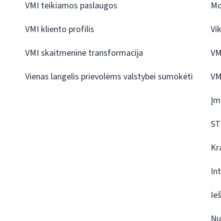
VMI teikiamos paslaugos
Mo
VMI kliento profilis
Vi
VMI skaitmeninė transformacija
VM
Vienas langelis prievolėms valstybei sumokėti
VM
Įm
ST
Kr
In
Ie
Nu