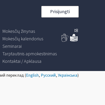
Prisijungti
Mokesčių žinynas
Mokesčių kalendorius
Seminarai
Tarptautinis apmokestinimas
Kontaktai / Apklausa
ний переклад (
English
,
Русский
,
Українська
)