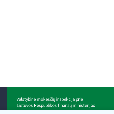
Valstybinė mokesčių inspekcija prie
Lietuvos Respublikos finansų ministerijos
Biudžetinė įstaiga. Juridinio asmens kodas — 188659752,