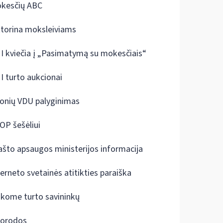
kesčių ABC
ktorina moksleiviams
I kviečia į „Pasimatymą su mokesčiais“
I turto aukcionai
onių VDU palyginimas
OP šešėliui
ašto apsaugos ministerijos informacija
terneto svetainės atitikties paraiška
škome turto savininkų
orodos