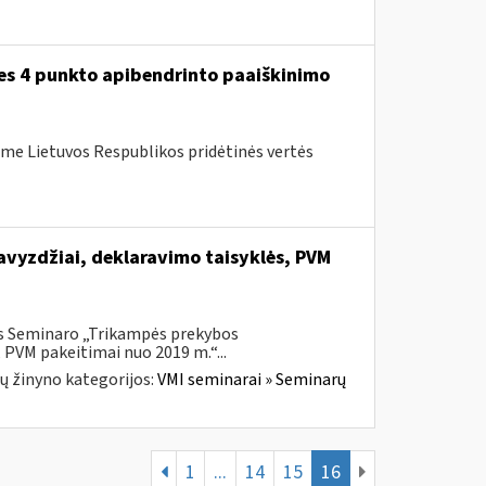
ies 4 punkto apibendrinto paaiškinimo
me Lietuvos Respublikos pridėtinės vertės
vyzdžiai, deklaravimo taisyklės, PVM
is Seminaro „Trikampės prekybos
 PVM pakeitimai nuo 2019 m.“...
ų žinyno kategorijos:
VMI seminarai » Seminarų
1
...
14
15
16