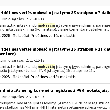
Pridėtinės vertės mokesčio įstatymo 85 straipsnio 7 da
urinio sąrašas
2026-01-14
ami užtikrinti sklandų
mokesčių
įstatymų įgyvendinimą, parengėm
ndrintą paaiškinimą (komentarą). Šiame komentare pateikėme...
:
2026
Mokesčiai:
Pridėtinės vertės mokestis
Pridėtinės vertės mokesčio įstatymo 15 straipsnio 21 da
entaro)
urinio sąrašas
2025-11-13
ami užtikrinti sklandų
mokesčių
įstatymų įgyvendinimą, parengė
čio įstatymo (toliau – PVM įstatymas) 15 straipsnio 21...
:
2025
Mokesčiai:
Pridėtinės vertės mokestis
leidinio „Asmenų, kurie nėra registruoti PVM mokėtojais,
urinio sąrašas
2023-07-07
muojame, kad atnaujintas leidinys „Asmenų, kurie nėra registruoti
nys skelbiamas VMI prie FM[1] interneto svetainėje adresu: www.vmi.