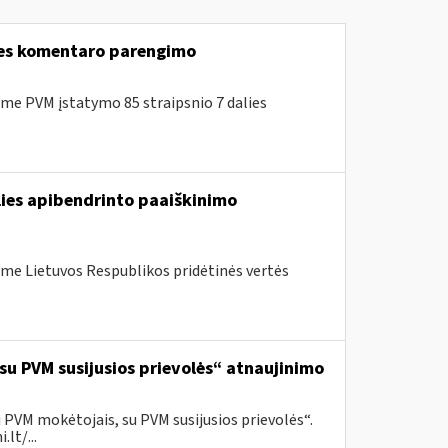
lies komentaro parengimo
e PVM įstatymo 85 straipsnio 7 dalies
lies apibendrinto paaiškinimo
me Lietuvos Respublikos pridėtinės vertės
 su PVM susijusios prievolės“ atnaujinimo
 PVM mokėtojais, su PVM susijusios prievolės“.
lt/...