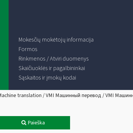
Mokesčių mokėtojų informacija
Formos
Rinkmenos / Atviri duomenys
Skaičiuoklės ir pagalbininkai
Sąskaitos ir įmokų kodai
Machine translation / VMI Машинный перевод / VMI Машин
Paieška