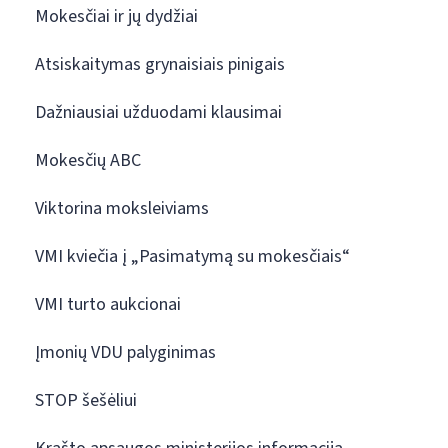
Mokesčiai ir jų dydžiai
Atsiskaitymas grynaisiais pinigais
Dažniausiai užduodami klausimai
Mokesčių ABC
Viktorina moksleiviams
VMI kviečia į „Pasimatymą su mokesčiais“
VMI turto aukcionai
Įmonių VDU palyginimas
STOP šešėliui