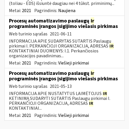
(toliau - EDS) išsiuntė daugiau nei 4 tūkst. priminimų...
Metai:
2021
Pagrindinis:
Naujiena
Procesų automatizavimo paslaugų
ir
programinės įrangos įsigijimo viešasis pirkimas
Web turinio sąrašas
2021-06-11
INFORMACIJA APIE SUDARYTAS SUTARTIS Paslaugų
pirkimai I. PERKANČIOJI ORGANIZACIJA, ADRESAS
IR
KONTAKTINIAI DUOMENYS: I.1. Perkančiosios
organizacijos pavadinimas...
Metai:
2021
Pagrindinis:
Viešieji pirkimai
Procesų automatizavimo paslaugų
ir
programinės įrangos įsigijimo viešasis pirkimas
Web turinio sąrašas
2021-05-13
INFORMACIJA APIE NUSTATYTUS LAIMĖTOJUS
IR
KETINIMĄ SUDARYTI SUTARTIS Paslaugų pirkimai I.
PERKANČIOJI ORGANIZACIJA, ADRESAS
IR
KONTAKTINIAI...
Metai:
2021
Pagrindinis:
Viešieji pirkimai