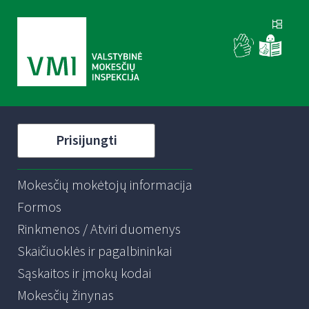
Prisijungti
Mokesčių mokėtojų informacija
Formos
Rinkmenos / Atviri duomenys
Skaičiuoklės ir pagalbininkai
Sąskaitos ir įmokų kodai
Mokesčių žinynas