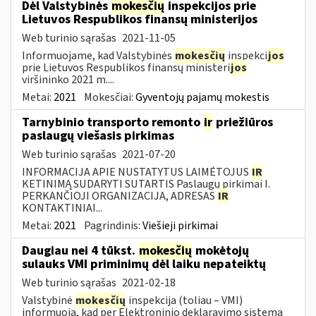
Dėl Valstybinės
mokesčių
inspekcijos prie
Lietuvos Respublikos finansų ministerijos
Web turinio sąrašas
2021-11-05
Informuojame, kad Valstybinės
mokesčių
inspekci
jos
prie Lietuvos Respublikos finansų ministeri
jos
viršininko 2021 m....
Metai:
2021
Mokesčiai:
Gyventojų pajamų mokestis
Tarnybinio transporto remonto
ir
priežiūros
paslaugų viešasis pirkimas
Web turinio sąrašas
2021-07-20
INFORMACIJA APIE NUSTATYTUS LAIMĖTOJUS
IR
KETINIMĄ SUDARYTI SUTARTIS Paslaugų pirkimai I.
PERKANČIOJI ORGANIZACIJA, ADRESAS
IR
KONTAKTINIAI...
Metai:
2021
Pagrindinis:
Viešieji pirkimai
Daugiau nei 4 tūkst.
mokesčių
mokėtojų
sulauks VMI priminimų dėl laiku nepateiktų
Web turinio sąrašas
2021-02-18
Valstybinė
mokesčių
inspekcija (toliau – VMI)
informuoja, kad per Elektroninio deklaravimo sistemą