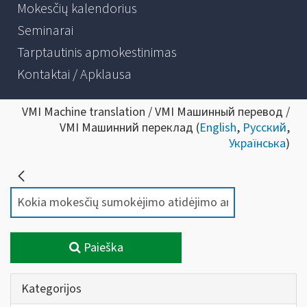
Mokesčių kalendorius
Seminarai
Tarptautinis apmokestinimas
Kontaktai / Apklausa
VMI Machine translation / VMI Машинный перевод /
VMI Машинний переклад (
English
,
Русский
,
Українська
)
Paieška
Kategorijos