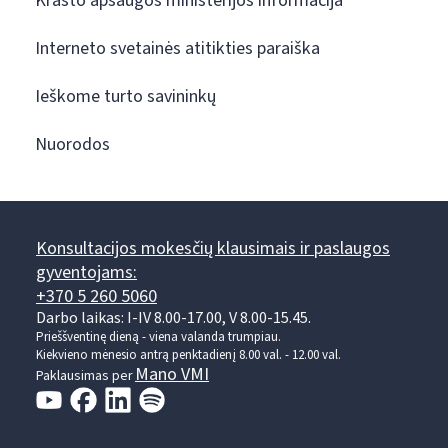
Krašto apsaugos ministerijos informacija
Interneto svetainės atitikties paraiška
Ieškome turto savininkų
Nuorodos
Konsultacijos mokesčių klausimais ir paslaugos
gyventojams:
+370 5 260 5060
Darbo laikas: I-IV 8.00-17.00, V 8.00-15.45.
Prieššventinę dieną - viena valanda trumpiau.
Kiekvieno mėnesio antrą penktadienį 8.00 val. - 12.00 val.
Mano VMI
Paklausimas per