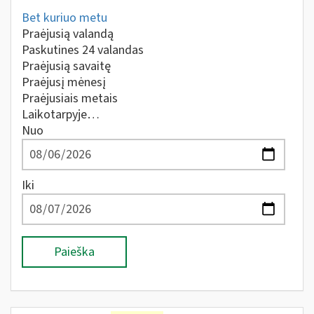
Bet kuriuo metu
Praėjusią valandą
Paskutines 24 valandas
Praėjusią savaitę
Praėjusį mėnesį
Praėjusiais metais
Laikotarpyje…
Nuo
Iki
Paieška