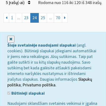
5 Įrašų(-ai)
Rodoma nuo 116 iki 120 iš 348 irašų.
1
...
23
24
25
...
70
Uždaryti
Šioje svetainėje naudojami slapukai
(angl.
cookies). Būtinieji slapukai įdiegiami automatiškai
ir jiems nėra reikalingas Jūsų sutikimas. Taip pat
galite sutikti ir su kitų slapukų naudojimu. Savo
sutikimą bet kada galėsite atšaukti pakeisdami
interneto naršyklės nustatymus ir ištrindami
įrašytus slapukus. Daugiau informacijos
Slapukų
politika
;
Privatumo politika.
Būtinieji slapukai
Naudojami sklandžiam svetainės veikimui ir įgalina