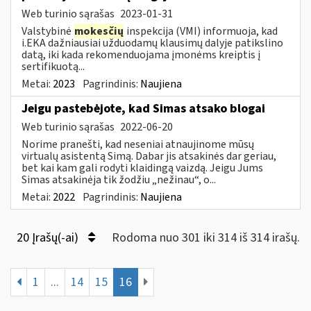
Web turinio sąrašas
2023-01-31
Valstybinė
mokesčių
inspekcija (VMI) informuoja, kad
i.EKA dažniausiai užduodamų klausimų dalyje patikslino
datą, iki kada rekomenduojama įmonėms kreiptis į
sertifikuotą...
Metai:
2023
Pagrindinis:
Naujiena
Jeigu pastebėjote, kad Simas atsako blogai
Web turinio sąrašas
2022-06-20
Norime pranešti, kad neseniai atnaujinome mūsų
virtualų asistentą Simą. Dabar jis atsakinės dar geriau,
bet kai kam gali rodyti klaidingą vaizdą. Jeigu Jums
Simas atsakinėja tik žodžiu „nežinau“, o...
Metai:
2022
Pagrindinis:
Naujiena
20 Įrašų(-ai)
Rodoma nuo 301 iki 314 iš 314 irašų.
1
...
14
15
16