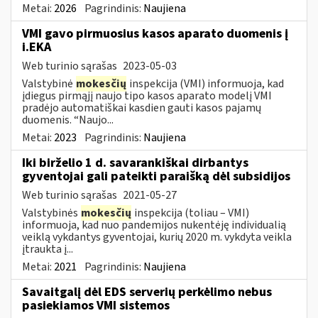
Metai:
2026
Pagrindinis:
Naujiena
VMI gavo pirmuosius kasos aparato duomenis į
i.EKA
Web turinio sąrašas
2023-05-03
Valstybinė
mokesčių
inspekcija (VMI) informuoja, kad
įdiegus pirmąjį naujo tipo kasos aparato modelį VMI
pradėjo automatiškai kasdien gauti kasos pajamų
duomenis. “Naujo...
Metai:
2023
Pagrindinis:
Naujiena
Iki birželio 1 d. savarankiškai dirbantys
gyventojai gali pateikti paraišką dėl subsidijos
Web turinio sąrašas
2021-05-27
Valstybinės
mokesčių
inspekcija (toliau – VMI)
informuoja, kad nuo pandemijos nukentėję individualią
veiklą vykdantys gyventojai, kurių 2020 m. vykdyta veikla
įtraukta į...
Metai:
2021
Pagrindinis:
Naujiena
Savaitgalį dėl EDS serverių perkėlimo nebus
pasiekiamos VMI sistemos