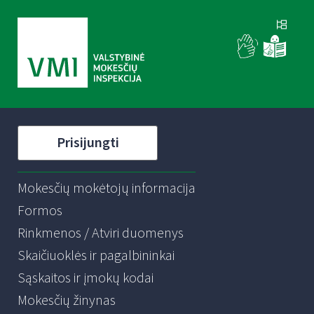
Prisijungti
Mokesčių mokėtojų informacija
Formos
Rinkmenos / Atviri duomenys
Skaičiuoklės ir pagalbininkai
Sąskaitos ir įmokų kodai
Mokesčių žinynas