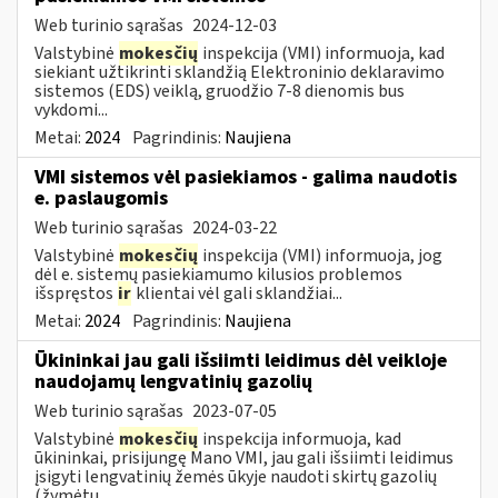
Web turinio sąrašas
2024-12-03
Valstybinė
mokesčių
inspekcija (VMI) informuoja, kad
siekiant užtikrinti sklandžią Elektroninio deklaravimo
sistemos (EDS) veiklą, gruodžio 7-8 dienomis bus
vykdomi...
Metai:
2024
Pagrindinis:
Naujiena
VMI sistemos vėl pasiekiamos - galima naudotis
e. paslaugomis
Web turinio sąrašas
2024-03-22
Valstybinė
mokesčių
inspekcija (VMI) informuoja, jog
dėl e. sistemų pasiekiamumo kilusios problemos
išspręstos
ir
klientai vėl gali sklandžiai...
Metai:
2024
Pagrindinis:
Naujiena
Ūkininkai jau gali išsiimti leidimus dėl veikloje
naudojamų lengvatinių gazolių
Web turinio sąrašas
2023-07-05
Valstybinė
mokesčių
inspekcija informuoja, kad
ūkininkai, prisijungę Mano VMI, jau gali išsiimti leidimus
įsigyti lengvatinių žemės ūkyje naudoti skirtų gazolių
(žymėtų...