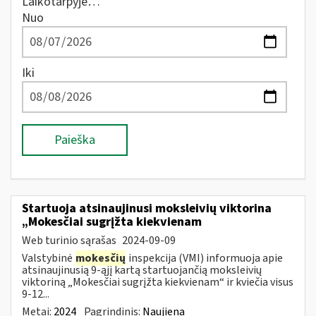
Laikotarpyje…
Nuo
Iki
Paieška
Startuoja atsinaujinusi moksleivių viktorina
„Mokesčiai sugrįžta kiekvienam
Web turinio sąrašas
2024-09-09
Valstybinė
mokesčių
inspekcija (VMI) informuoja apie
atsinaujinusią 9-ąjį kartą startuojančią moksleivių
viktoriną „Mokesčiai sugrįžta kiekvienam“ ir kviečia visus
9-12...
Metai:
2024
Pagrindinis:
Naujiena