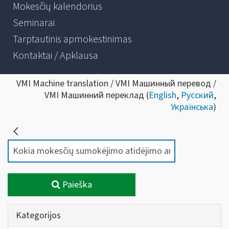
Mokesčių kalendorius
Seminarai
Tarptautinis apmokestinimas
Kontaktai / Apklausa
VMI Machine translation / VMI Машинный перевод /
VMI Машинний переклад (
English
,
Русский
,
Українська
)
Paieška
Kategorijos