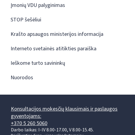
Įmonių VDU palyginimas
STOP šešėliui
Krašto apsaugos ministerijos informacija
Interneto svetainės atitikties paraiška
Ieškome turto savininkų
Nuorodos
Konsultacijos mokesčių klausimais ir paslaugos
gyventojams:
+370 5 260 5060
Darbo laikas: I-IV 8.00-17.00, V 8.00-15.45.