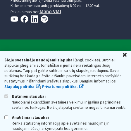
Prieššventinę dieną - viena valanda trumpiau.
Kiekvieno mėnesio antrą penktadienį 8.00 val. - 12.00 val.
Mano VMI
Paklausimas per
Valstybinė mokesčių inspekcija prie Lietuvos
U
Respublikos finansų ministerijos
Šioje svetainėje naudojami slapukai
(angl. cookies). Būtinieji
slapukai įdiegiami automatiškai ir jiems nėra reikalingas Jūsų
Biudžetinė įstaiga. Juridinio asmens kodas — 188659752,
sutikimas. Taip pat galite sutikti ir su kitų slapukų naudojimu. Savo
adresas: Vasario 16-osios g. 14, 01107 Vilnius, Lietuva, el.paštas:
sutikimą bet kada galėsite atšaukti pakeisdami interneto naršyklės
vmi@vmi.lt
, E. pristatymo dėžutės adresas 188659752
nustatymus ir ištrindami įrašytus slapukus. Daugiau informacijos
Duomenys apie Valstybinę mokesčių inspekciją prie Lietuvos
Slapukų politika
;
Privatumo politika.
Respublikos finansų ministerijos kaupiami ir saugomi Juridinių
asmenų registre
Būtinieji slapukai
Naudojami sklandžiam svetainės veikimui ir įgalina pagrindines
svetainės funkcijas. Be šių slapukų svetainė negali tinkamai veikti.
Analitiniai slapukai
Renka statistinę informaciją apie svetainės naudojimą ir
naudojami Jūsų naršymo patirties gerinimui.