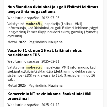
Nuo šiandien ūkininkai jau gali išsiimti leidimus
lengvatiniams gazoliams
Web turinio sąrašas
2022-07-05
Valstybinė
mokesčių
inspekcija (toliau – VMI)
informuoja, kad ūkininkai jau gali išsiimti leidimus įsigyti
lengvatinių žemės ūkyje naudoti skirtų gazolių (žymėtų
dyzelinių...
Metai:
2022
Pagrindinis:
Naujiena
Vasario 11 d. nuo 16 val. laikinai nebus
pasiekiamas EDS
Web turinio sąrašas
2025-02-11
Valstybinė
mokesčių
inspekcija (VMI) informuoja, kad
siekiant užtikrinti sklandžią Elektroninio deklaravimo
sistemos (EDS) veiklą vasario 12 d. (trečiadienį) nuo 16
val....
Metai:
2025
Pagrindinis:
Naujiena
Komercinio NT savininkams išankstiniai VMI
pranešimai
Web turinio sąrašas
2025-01-13