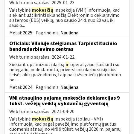
Web turinio sąrašas
2025-01-23
Valstybinė
mokesčių
inspekcija (VMI) informuoja, kad
siekiant užtikrinti sklandžią Elektroninio deklaravimo
sistemos (EDS) veiklą, nuo sausio 24 d. nuo 20 val. iki
sausio...
Metai:
2025
Pagrindinis:
Naujiena
Oficialu: Vilniuje steigiamas Tarpinstitucinio
bendradarbiavimo centras
Web turinio sąrašas
2024-01-22
Siekiant optimizuoti darbą
ir
operatyviau išaiškinti su
nelegaliu, nedeklaruotu, priverstiniu darbu susijusius
teisės aktų pažeidimus, taip pat užsieniečių įdarbinimo
bei...
Metai:
2024
Pagrindinis:
Naujiena
VMI atnaujino pajamų mokesčio deklaracijas 9
tūkst. vežėjų veiklą vykdančių gyventojų
Web turinio sąrašas
2021-04-20
Valstybinė
mokesčių
inspekcija (toliau – VMI)
informuoja, kad pagal pavežėjimo platformų gautus
duomenis atnaujino virš 9 tūkst. vežėjų 2020 m. pajamų