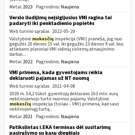
Metai:
2023
Pagrindinis:
Naujiena
Verslo liudijimų neįsigijusius VMI ragina tai
padaryti iki penktadienio popietės
Web turinio sąrašas
2022-05-20
Valstybinė
mokesčių
inspekcija (VMI) praneša, jog nuo
gegužės 20 dienos 15 val. iki gegužės 23 dienos 9 val. bus
atliekami planiniai VMI vidinių sistemų atnaujinimo
darbai....
Metai:
2022
Pagrindinis:
Naujiena
VMI primena, kada gyventojams reikia
deklaruoti pajamas už NT nuomą
Web turinio sąrašas
2021-04-08
2020 m. 54,2 tūkst. gyventojų deklaravo 163 mln. eurų
nekilnojamojo turto nuomos pajamų. Valstybinė
mokesčių
inspekcija (toliau – VMI) primena, kad savo
nekilnojamąjį turtą...
Metai:
2021
Pagrindinis:
Naujiena
Patikslintas i.EKA terminas dėl susitarimų
pasirašymo su kasų diegėjais