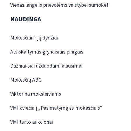
Vienas langelis prievolėms valstybei sumokėti
NAUDINGA
Mokesčiai ir jų dydžiai
Atsiskaitymas grynaisiais pinigais
Dažniausiai užduodami klausimai
Mokesčių ABC
Viktorina moksleiviams
VMI kviečia į „Pasimatymą su mokesčiais“
VMI turto aukcionai