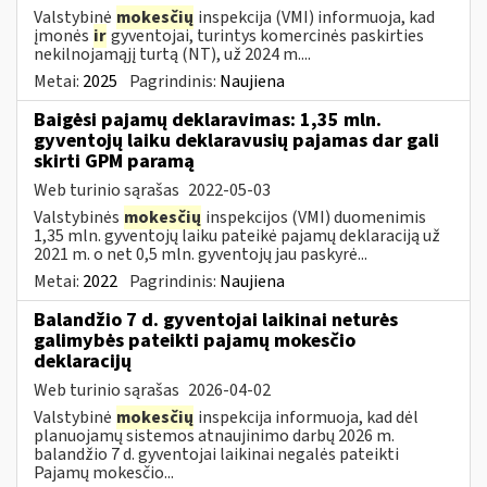
Valstybinė
mokesčių
inspekcija (VMI) informuoja, kad
įmonės
ir
gyventojai, turintys komercinės paskirties
nekilnojamąjį turtą (NT), už 2024 m....
Metai:
2025
Pagrindinis:
Naujiena
Baigėsi pajamų deklaravimas: 1,35 mln.
gyventojų laiku deklaravusių pajamas dar gali
skirti GPM paramą
Web turinio sąrašas
2022-05-03
Valstybinės
mokesčių
inspekcijos (VMI) duomenimis
1,35 mln. gyventojų laiku pateikė pajamų deklaraciją už
2021 m. o net 0,5 mln. gyventojų jau paskyrė...
Metai:
2022
Pagrindinis:
Naujiena
Balandžio 7 d. gyventojai laikinai neturės
galimybės pateikti pajamų mokesčio
deklaracijų
Web turinio sąrašas
2026-04-02
Valstybinė
mokesčių
inspekcija informuoja, kad dėl
planuojamų sistemos atnaujinimo darbų 2026 m.
balandžio 7 d. gyventojai laikinai negalės pateikti
Pajamų mokesčio...