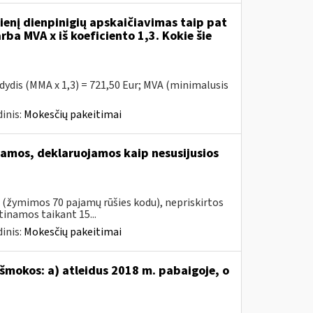
enį dienpinigių apskaičiavimas taip pat
rba MVA x iš koeficiento 1,3. Kokie šie
 dydis (MMA x 1,3) = 721,50 Eur; MVA (minimalusis
inis:
Mokesčių pakeitimai
amos, deklaruojamos kaip nesusijusios
s (žymimos 70 pajamų rūšies kodu), nepriskirtos
namos taikant 15...
inis:
Mokesčių pakeitimai
šmokos: a) atleidus 2018 m. pabaigoje, o