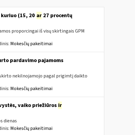
 kuriuo (15, 20
ar
27 procentų
amos proporcingai iš visų skirtingais GPM
inis:
Mokesčių pakeitimai
turto pardavimo pajamoms
riskirto nekilnojamojo pagal prigimtį daikto
inis:
Mokesčių pakeitimai
vystės, vaiko priežiūros
ir
s dienas
inis:
Mokesčių pakeitimai