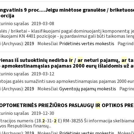
ngvatinis 9 proc....Jeigu minėtose granulėse / briketuo
orcija
urinio sąrašas
2019-03-08
lės / briketai – klasifikuojami pagal dominuojantį komponentą: j
fikuojami KN 4401 pozicijoje - jų pardavimui gali būti taikomas lengv
 (Archyvas):
2019
Mokesčiai:
Pridėtinės vertės mokestis
Pagrindi
vienas iš sutuoktinių nedirba
ir
/
ar
neturi pajamų,
ar
tas
 apmokestinamąsias pajamas 2000 eurų išlaidomis už 
urinio sąrašas
2019-03-12
tojas galės sumažinti savo apmokestinamąsias pajamas 2000 eur
 (Archyvas):
2019
Mokesčiai:
Gyventojų pajamų mokestis
Pagrind
 OPTOMETRINĖS PRIEŽIŪROS PASLAUGŲ
IR
OPTIKOS PRE
urinio sąrašas
2019-12-30
tracijos numeris (18.
2
-31-
2
E) RM-38255 Ši informacija skelbiama:
vos Respublikos finansų...
 (Archyvas):
2019
Mokesčiai:
Pridėtinės vertės mokestis
Mokesči