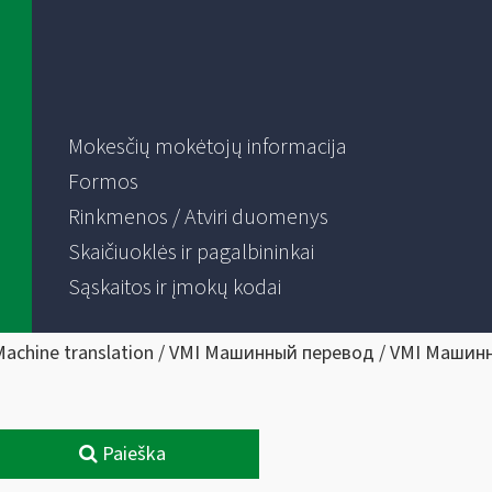
Mokesčių mokėtojų informacija
Formos
Rinkmenos / Atviri duomenys
Skaičiuoklės ir pagalbininkai
Sąskaitos ir įmokų kodai
Machine translation / VMI Машинный перевод / VMI Машин
Paieška