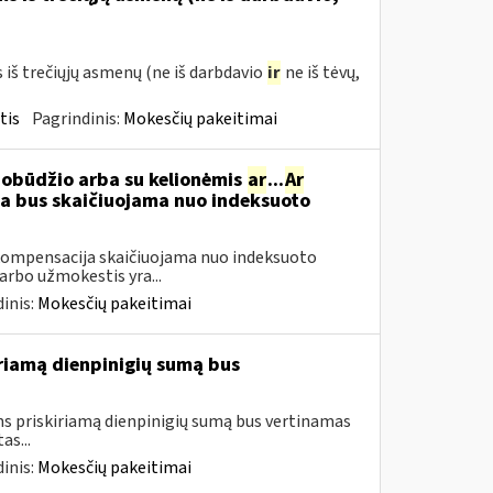
š trečiųjų asmenų (ne iš darbdavio
ir
ne iš tėvų,
tis
Pagrindinis:
Mokesčių pakeitimai
pobūdžio arba su kelionėmis
ar
...
Ar
 bus skaičiuojama nuo indeksuoto
ompensacija skaičiuojama nuo indeksuoto
arbo užmokestis yra...
inis:
Mokesčių pakeitimai
iamą dienpinigių sumą bus
 priskiriamą dienpinigių sumą bus vertinamas
as...
inis:
Mokesčių pakeitimai