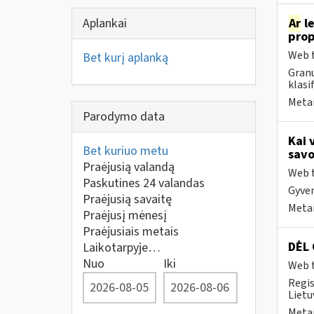
Aplankai
Ar
le
prop
Web t
Bet kurį aplanką
Granu
klasi
Metai
Parodymo data
Kai 
Bet kuriuo metu
savo
Praėjusią valandą
Web t
Paskutines 24 valandas
Gyven
Praėjusią savaitę
Metai
Praėjusį mėnesį
Praėjusiais metais
DĖL
Laikotarpyje…
Nuo
Iki
Web t
Regis
Lietu
Metai