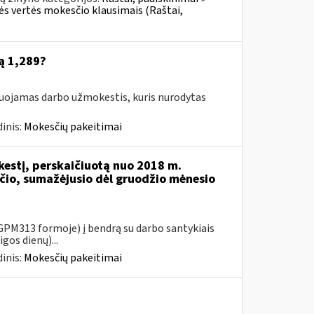
nės vertės mokesčio klausimais (Raštai,
ą 1,289?
suojamas darbo užmokestis, kuris nurodytas
inis:
Mokesčių pakeitimai
kestį, perskaičiuotą nuo 2018 m.
io, sumažėjusio dėl gruodžio mėnesio
PM313 formoje) į bendrą su darbo santykiais
gos dienų)...
inis:
Mokesčių pakeitimai