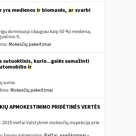
se yra medienos
ir
biomasės,
ar
svarbi
eigu dominuoja (daugiau kaip 50 %) mediena,
atinis 9...
nis:
Mokesčių pakeitimai
 sutuoktinis, kurio...galės sumažinti
automobilio
ir
ų suma.
inis:
Mokesčių pakeitimai
KIŲ APMOKESTINIMO PRIDĖTINĖS VERTĖS
 2019 metai Valstybinė mokesčių inspekcija prie
ų žinyno kategorijos:
Raštai, paaiškinimai »