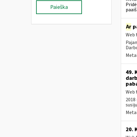
Pridė
Paieška
paaiš
Ar
pa
Web t
Pajam
Darbo
Metai
49. 
darb
paba
Web t
2018 
susij
Metai
20. 