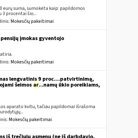
00 eurų suma, sumokėta kaip: papildomos
3 procentai šio...
inis:
Mokesčių pakeitimai
 pensijų įmokas gyventojo
tiria.
inis:
Mokesčių pakeitimai
s lengvatinis 9 proc....patvirtinimą,
dojami šeimos
ar
...namų ūkio poreikiams,
os aparato kvitu, tačiau papildomai išrašoma
urodytųjų...
nis:
Mokesčių pakeitimai
 iš trečiųjų asmenų (ne iš darbdavio,