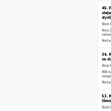
45. 
siej
dydž
Web t
Nuo 2
valand
Metai
36. 
su d
Web t
MB na
neap
Metai
53. 
išmo
Web t