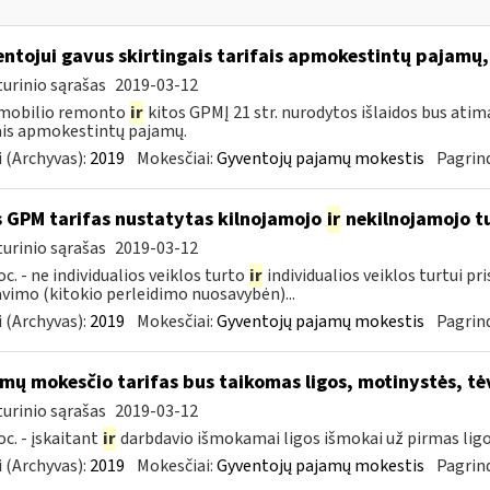
ntojui gavus skirtingais tarifais apmokestintų pajamų,
urinio sąrašas
2019-03-12
mobilio remonto
ir
kitos GPMĮ 21 str. nurodytos išlaidos bus atim
ais apmokestintų pajamų.
 (Archyvas):
2019
Mokesčiai:
Gyventojų pajamų mokestis
Pagrind
 GPM tarifas nustatytas kilnojamojo
ir
nekilnojamojo 
urinio sąrašas
2019-03-12
oc. - ne individualios veiklos turto
ir
individualios veiklos turtui p
vimo (kitokio perleidimo nuosavybėn)...
 (Archyvas):
2019
Mokesčiai:
Gyventojų pajamų mokestis
Pagrind
mų mokesčio tarifas bus taikomas ligos, motinystės, tė
urinio sąrašas
2019-03-12
oc. - įskaitant
ir
darbdavio išmokamai ligos išmokai už pirmas ligo
 (Archyvas):
2019
Mokesčiai:
Gyventojų pajamų mokestis
Pagrind