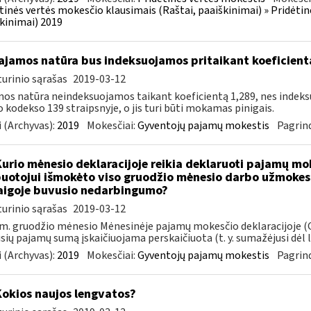
tinės vertės mokesčio klausimais (Raštai, paaiškinimai) » Pridėti
kinimai) 2019
jamos natūra bus indeksuojamos pritaikant koeficient
urinio sąrašas
2019-03-12
os natūra neindeksuojamos taikant koeficientą 1,289, nes indek
 kodekso 139 straipsnyje, o jis turi būti mokamas pinigais.
 (Archyvas):
2019
Mokesčiai:
Gyventojų pajamų mokestis
Pagrind
Kurio mėnesio deklaracijoje reikia deklaruoti pajamų mo
uotojui išmokėto viso gruodžio mėnesio darbo užmokesč
igoje buvusio nedarbingumo?
urinio sąrašas
2019-03-12
m. gruodžio mėnesio Mėnesinėje pajamų mokesčio deklaracijoje (G
usių pajamų sumą įskaičiuojama perskaičiuota (t. y. sumažėjusi dėl li
 (Archyvas):
2019
Mokesčiai:
Gyventojų pajamų mokestis
Pagrind
Kokios naujos lengvatos?