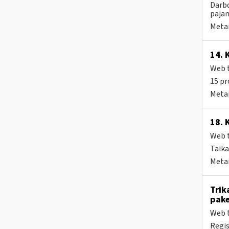
Darbd
pajam
Metai
14. 
Web t
15 pr
Metai
18. 
Web t
Taika
Metai
Trik
pake
Web t
Regis