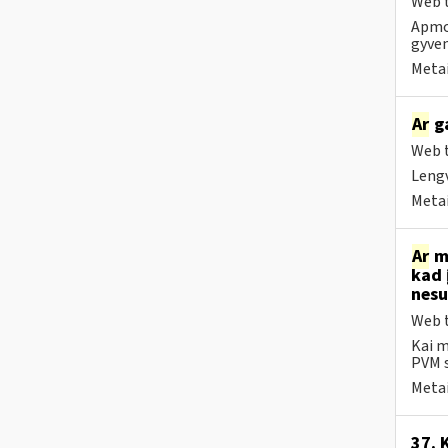
Web t
Apmok
gyven
Metai
Ar
ga
Web t
Lengv
Metai
Ar
me
kad 
nesu
Web t
Kai m
PVM s
Metai
37. 