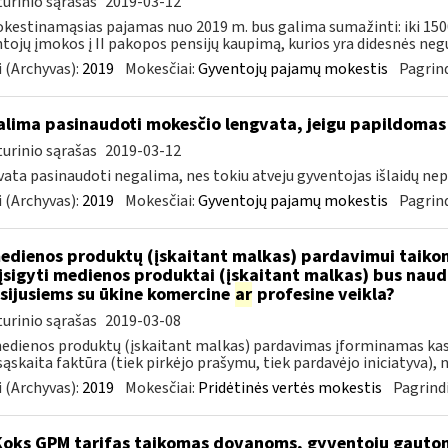
urinio sąrašas
2019-03-12
estinamąsias pajamas nuo 2019 m. bus galima sumažinti: iki 15
tojų įmokos į II pakopos pensijų kaupimą, kurios yra didesnės negu 
 (Archyvas):
2019
Mokesčiai:
Gyventojų pajamų mokestis
Pagrind
lima pasinaudoti mokesčio lengvata, jeigu papildomas
urinio sąrašas
2019-03-12
ata pasinaudoti negalima, nes tokiu atveju gyventojas išlaidų nepa
 (Archyvas):
2019
Mokesčiai:
Gyventojų pajamų mokestis
Pagrind
dienos produktų (įskaitant malkas) pardavimui taikoma
įsigyti medienos produktai (įskaitant malkas) bus nau
sijusiems su ūkine komercine
ar
profesine veikla?
urinio sąrašas
2019-03-08
edienos produktų (įskaitant malkas) pardavimas įforminamas kas
ąskaita faktūra (tiek pirkėjo prašymu, tiek pardavėjo iniciatyva), n
 (Archyvas):
2019
Mokesčiai:
Pridėtinės vertės mokestis
Pagrindi
Koks GPM tarifas taikomas dovanoms, gyventojų gautoms