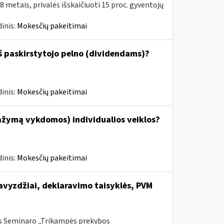
metais, privalės išskaičiuoti 15 proc. gyventojų
inis:
Mokesčių pakeitimai
š paskirstytojo pelno (dividendams)?
inis:
Mokesčių pakeitimai
ažymą vykdomos) individualios veiklos?
inis:
Mokesčių pakeitimai
vyzdžiai, deklaravimo taisyklės, PVM
is Seminaro „Trikampės prekybos