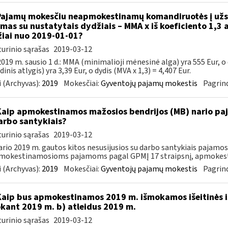
Pajamų mokesčiu neapmokestinamų komandiruotės į užsi
amas su nustatytais dydžiais – MMA x iš koeficiento 1,3 a
iai nuo 2019-01-01?
urinio sąrašas
2019-03-12
019 m. sausio 1 d.: MMA (minimalioji mėnesinė alga) yra 555 Eur, o
inis atlygis) yra 3,39 Eur, o dydis (MVA x 1,3) = 4,407 Eur.
 (Archyvas):
2019
Mokesčiai:
Gyventojų pajamų mokestis
Pagrind
Kaip apmokestinamos mažosios bendrijos (MB) nario paj
arbo santykiais?
urinio sąrašas
2019-03-12
rio 2019 m. gautos kitos nesusijusios su darbo santykiais pajamo
mokestinamosioms pajamoms pagal GPMĮ 17 straipsnį, apmokesti
 (Archyvas):
2019
Mokesčiai:
Gyventojų pajamų mokestis
Pagrind
Kaip bus apmokestinamos 2019 m. išmokamos išeitinės i
kant 2019 m. b) atleidus 2019 m.
urinio sąrašas
2019-03-12