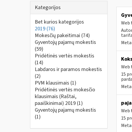
Kategorijos
Gyve
Bet kurios kategorijos
Web t
2019
(76)
Auto
Mokesčių pakeitimai
(74)
tarif
Gyventojų pajamų mokestis
Metai
(59)
Pridėtinės vertės mokestis
Koks
(14)
Web t
Labdaros ir paramos mokestis
15 pr
(2)
parda
PVM klausimais
(1)
Metai
Pridėtinės vertės mokesčio
klausimais (Raštai,
paja
paaiškinimai) 2019
(1)
Gyventojų pajamų mokestis
Web t
(1)
15 pr
Metai