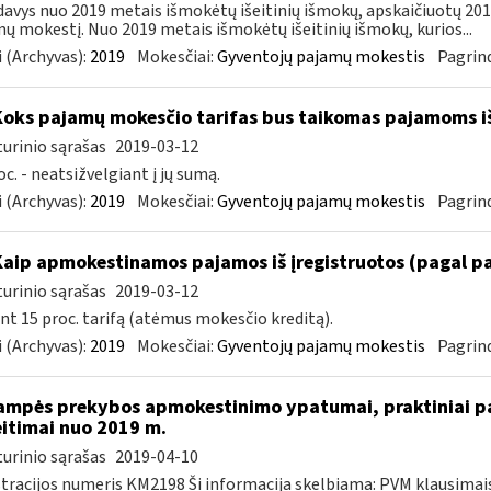
avys nuo 2019 metais išmokėtų išeitinių išmokų, apskaičiuotų 2018 
ų mokestį. Nuo 2019 metais išmokėtų išeitinių išmokų, kurios...
 (Archyvas):
2019
Mokesčiai:
Gyventojų pajamų mokestis
Pagrind
Koks pajamų mokesčio tarifas bus taikomas pajamoms i
urinio sąrašas
2019-03-12
oc. - neatsižvelgiant į jų sumą.
 (Archyvas):
2019
Mokesčiai:
Gyventojų pajamų mokestis
Pagrind
Kaip apmokestinamos pajamos iš įregistruotos (pagal p
urinio sąrašas
2019-03-12
nt 15 proc. tarifą (atėmus mokesčio kreditą).
 (Archyvas):
2019
Mokesčiai:
Gyventojų pajamų mokestis
Pagrind
ampės prekybos apmokestinimo ypatumai, praktiniai pa
itimai nuo 2019 m.
urinio sąrašas
2019-04-10
tracijos numeris KM2198 Ši informacija skelbiama: PVM klausima