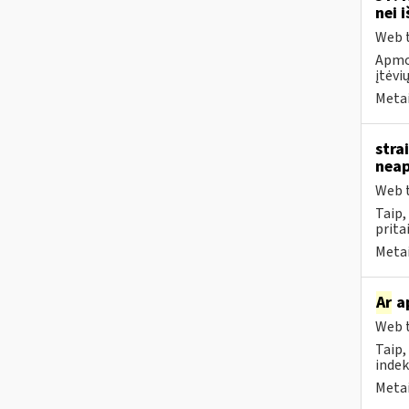
nei 
Web t
Apmok
įtėvių
Metai
stra
neap
Web t
Taip
prita
Metai
Ar
ap
Web t
Taip,
indek
Metai