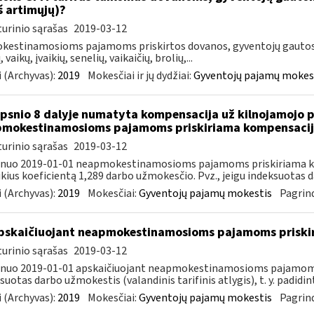
iš artimųjų)?
urinio sąrašas
2019-03-12
estinamosioms pajamoms priskirtos dovanos, gyventojų gautos i
, vaikų, įvaikių, senelių, vaikaičių, brolių,...
 (Archyvas):
2019
Mokesčiai ir jų dydžiai:
Gyventojų pajamų mokes
ipsnio 8 dalyje numatyta kompensacija už kilnojamojo 
mokestinamosioms pajamoms priskiriama kompensacija
urinio sąrašas
2019-03-12
, nuo 2019-01-01 neapmokestinamosioms pajamoms priskiriama k
ikius koeficientą 1,289 darbo užmokesčio. Pvz., jeigu indeksuotas d
 (Archyvas):
2019
Mokesčiai:
Gyventojų pajamų mokestis
Pagrind
skaičiuojant neapmokestinamosioms pajamoms priskir
urinio sąrašas
2019-03-12
 nuo 2019-01-01 apskaičiuojant neapmokestinamosioms pajamoms
suotas darbo užmokestis (valandinis tarifinis atlygis), t. y. padidint
 (Archyvas):
2019
Mokesčiai:
Gyventojų pajamų mokestis
Pagrind