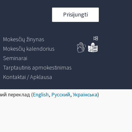
Prisijungti
Mokesčių žinynas
Mokesčių kalendorius
Seminarai
Tarptautinis apmokestinimas
Kontaktai / Apklausa
ний переклад (
English
,
Русский
,
Українська
)