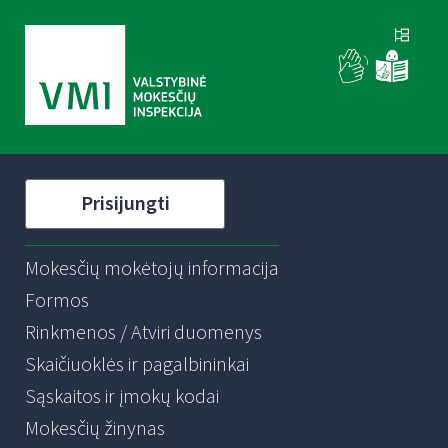
Prisijungti
Mokesčių mokėtojų informacija
Formos
Rinkmenos / Atviri duomenys
Skaičiuoklės ir pagalbininkai
Sąskaitos ir įmokų kodai
Mokesčių žinynas