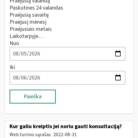
Praėjusią valandą
Paskutines 24 valandas
Praėjusią savaitę
Praėjusį mėnesį
Praėjusiais metais
Laikotarpyje…
Nuo
Iki
Paieška
Kur galiu kreiptis jei noriu gauti konsultaciją?
Web turinio sąrašas
2022-08-31