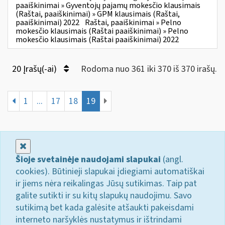
paaiškinimai » Gyventojų pajamų mokesčio klausimais
(Raštai, paaiškinimai) » GPM klausimais (Raštai,
paaiškinimai) 2022
Raštai, paaiškinimai » Pelno
mokesčio klausimais (Raštai paaiškinimai) » Pelno
mokesčio klausimais (Raštai paaiškinimai) 2022
20 Įrašų(-ai)
Rodoma nuo 361 iki 370 iš 370 irašų.
1
...
17
18
19
Uždaryti
Šioje svetainėje naudojami slapukai
(angl.
cookies). Būtinieji slapukai įdiegiami automatiškai
ir jiems nėra reikalingas Jūsų sutikimas. Taip pat
galite sutikti ir su kitų slapukų naudojimu. Savo
sutikimą bet kada galėsite atšaukti pakeisdami
interneto naršyklės nustatymus ir ištrindami