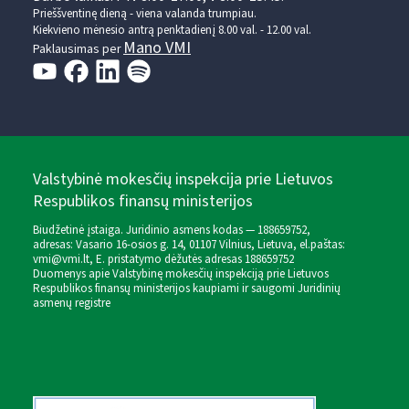
Prieššventinę dieną - viena valanda trumpiau.
Kiekvieno mėnesio antrą penktadienį 8.00 val. - 12.00 val.
Mano VMI
Paklausimas per
Valstybinė mokesčių inspekcija prie Lietuvos
Respublikos finansų ministerijos
Biudžetinė įstaiga. Juridinio asmens kodas — 188659752,
adresas: Vasario 16-osios g. 14, 01107 Vilnius, Lietuva, el.paštas:
vmi@vmi.lt
, E. pristatymo dėžutės adresas 188659752
Duomenys apie Valstybinę mokesčių inspekciją prie Lietuvos
Respublikos finansų ministerijos kaupiami ir saugomi Juridinių
asmenų registre