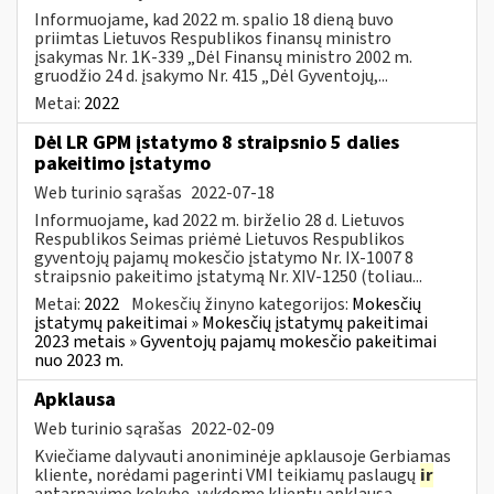
Informuojame, kad 2022 m. spalio 18 dieną buvo
priimtas Lietuvos Respublikos finansų ministro
įsakymas Nr. 1K-339 „Dėl Finansų ministro 2002 m.
gruodžio 24 d. įsakymo Nr. 415 „Dėl Gyventojų,...
Metai:
2022
Dėl LR GPM įstatymo 8 straipsnio 5 dalies
pakeitimo įstatymo
Web turinio sąrašas
2022-07-18
Informuojame, kad 2022 m. birželio 28 d. Lietuvos
Respublikos Seimas priėmė Lietuvos Respublikos
gyventojų pajamų mokesčio įstatymo Nr. IX-1007 8
straipsnio pakeitimo įstatymą Nr. XIV-1250 (toliau...
Metai:
2022
Mokesčių žinyno kategorijos:
Mokesčių
įstatymų pakeitimai » Mokesčių įstatymų pakeitimai
2023 metais » Gyventojų pajamų mokesčio pakeitimai
nuo 2023 m.
Apklausa
Web turinio sąrašas
2022-02-09
Kviečiame dalyvauti anoniminėje apklausoje Gerbiamas
kliente, norėdami pagerinti VMI teikiamų paslaugų
ir
aptarnavimo kokybę, vykdome klientų apklausą.