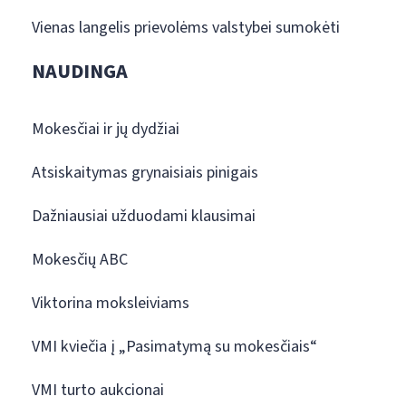
Vienas langelis prievolėms valstybei sumokėti
NAUDINGA
Mokesčiai ir jų dydžiai
Atsiskaitymas grynaisiais pinigais
Dažniausiai užduodami klausimai
Mokesčių ABC
Viktorina moksleiviams
VMI kviečia į „Pasimatymą su mokesčiais“
VMI turto aukcionai