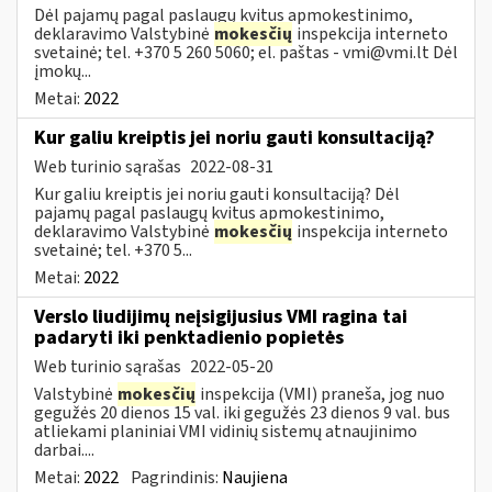
Dėl pajamų pagal paslaugų kvitus apmokestinimo,
deklaravimo Valstybinė
mokesčių
inspekcija interneto
svetainė; tel. +370 5 260 5060; el. paštas -
vmi@vmi.lt
Dėl
įmokų...
Metai:
2022
Kur galiu kreiptis jei noriu gauti konsultaciją?
Web turinio sąrašas
2022-08-31
Kur galiu kreiptis jei noriu gauti konsultaciją? Dėl
pajamų pagal paslaugų kvitus apmokestinimo,
deklaravimo Valstybinė
mokesčių
inspekcija interneto
svetainė; tel. +370 5...
Metai:
2022
Verslo liudijimų neįsigijusius VMI ragina tai
padaryti iki penktadienio popietės
Web turinio sąrašas
2022-05-20
Valstybinė
mokesčių
inspekcija (VMI) praneša, jog nuo
gegužės 20 dienos 15 val. iki gegužės 23 dienos 9 val. bus
atliekami planiniai VMI vidinių sistemų atnaujinimo
darbai....
Metai:
2022
Pagrindinis:
Naujiena