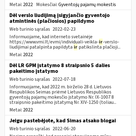
Metai:
2022
Mokesčiai:
Gyventojų pajamų mokestis
Dėl verslo liudijimą įsigyjančio gyventojo
atmintinės (plačiosios) papildymo
Web turinio sąrašas
2022-02-23
Informuojame, kad interneto svetainėje
https://www.vmi.lt/evmi/individuali-veikla-
ir
-verslo-
liudijimai patalpinta papildyta
ir
patikslinta plačioji...
Metai:
2022
Dėl LR GPM įstatymo 8 straipsnio 5 dalies
pakeitimo įstatymo
Web turinio sąrašas
2022-07-18
Informuojame, kad 2022 m. birželio 28 d. Lietuvos
Respublikos Seimas priėmė Lietuvos Respublikos
gyventojų pajamų mokesčio įstatymo Nr. IX-1007 8
straipsnio pakeitimo įstatymą Nr. XIV-1250 (toliau...
Metai:
2022
Jeigu pastebėjote, kad Simas atsako blogai
Web turinio sąrašas
2022-06-20