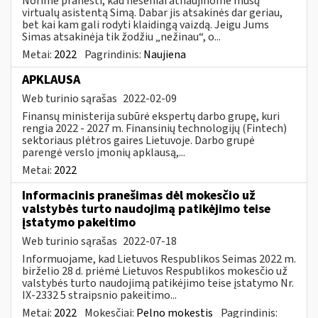
Norime pranešti, kad neseniai atnaujinome mūsų
virtualų asistentą Simą. Dabar jis atsakinės dar geriau,
bet kai kam gali rodyti klaidingą vaizdą. Jeigu Jums
Simas atsakinėja tik žodžiu „nežinau“, o...
Metai:
2022
Pagrindinis:
Naujiena
APKLAUSA
Web turinio sąrašas
2022-02-09
Finansų ministerija subūrė ekspertų darbo grupę, kuri
rengia 2022 - 2027 m. Finansinių technologijų (Fintech)
sektoriaus plėtros gaires Lietuvoje. Darbo grupė
parengė verslo įmonių apklausą,...
Metai:
2022
Informacinis pranešimas dėl mokesčio už
valstybės turto naudojimą patikėjimo teise
įstatymo pakeitimo
Web turinio sąrašas
2022-07-18
Informuojame, kad Lietuvos Respublikos Seimas 2022 m.
birželio 28 d. priėmė Lietuvos Respublikos mokesčio už
valstybės turto naudojimą patikėjimo teise įstatymo Nr.
IX-2332 5 straipsnio pakeitimo...
Metai:
2022
Mokesčiai:
Pelno mokestis
Pagrindinis: