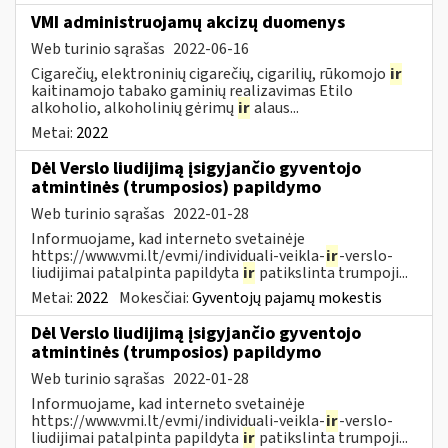
VMI administruojamų akcizų duomenys
Web turinio sąrašas
2022-06-16
Cigarečių, elektroninių cigarečių, cigarilių, rūkomojo
ir
kaitinamojo tabako gaminių realizavimas Etilo
alkoholio, alkoholinių gėrimų
ir
alaus...
Metai:
2022
Dėl Verslo liudijimą įsigyjančio gyventojo
atmintinės (trumposios) papildymo
Web turinio sąrašas
2022-01-28
Informuojame, kad interneto svetainėje
https://www.vmi.lt/evmi/individuali-veikla-
ir
-verslo-
liudijimai patalpinta papildyta
ir
patikslinta trumpoji...
Metai:
2022
Mokesčiai:
Gyventojų pajamų mokestis
Dėl Verslo liudijimą įsigyjančio gyventojo
atmintinės (trumposios) papildymo
Web turinio sąrašas
2022-01-28
Informuojame, kad interneto svetainėje
https://www.vmi.lt/evmi/individuali-veikla-
ir
-verslo-
liudijimai patalpinta papildyta
ir
patikslinta trumpoji...