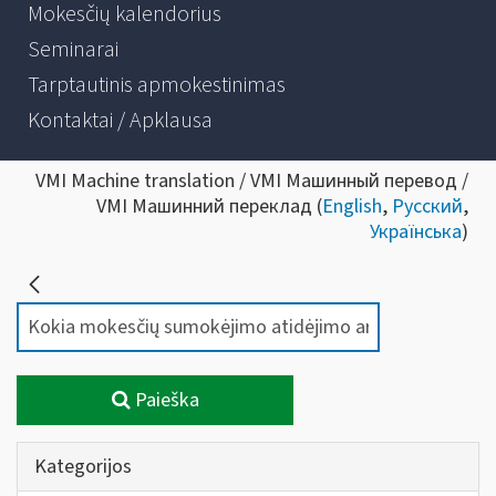
Mokesčių kalendorius
Seminarai
Tarptautinis apmokestinimas
Kontaktai / Apklausa
VMI Machine translation / VMI Машинный перевод /
VMI Машинний переклад (
English
,
Русский
,
Українська
)
Paieška
Kategorijos