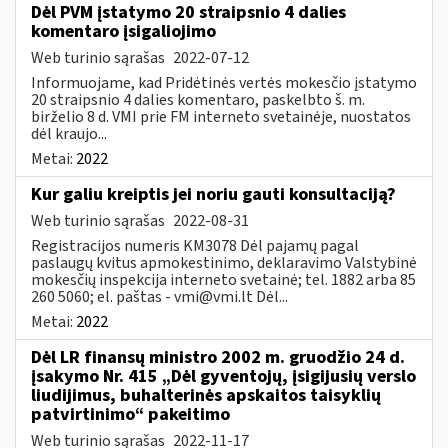
Dėl PVM įstatymo 20 straipsnio 4 dalies
komentaro įsigaliojimo
Web turinio sąrašas
2022-07-12
Informuojame, kad Pridėtinės vertės mokesčio įstatymo
20 straipsnio 4 dalies komentaro, paskelbto š. m.
birželio 8 d. VMI prie FM interneto svetainėje, nuostatos
dėl kraujo...
Metai:
2022
Kur galiu kreiptis jei noriu gauti konsultaciją?
Web turinio sąrašas
2022-08-31
Registracijos numeris KM3078 Dėl pajamų pagal
paslaugų kvitus apmokestinimo, deklaravimo Valstybinė
mokesčių inspekcija interneto svetainė; tel. 1882 arba 85
260 5060; el. paštas -
vmi@vmi.lt
Dėl...
Metai:
2022
Dėl LR finansų ministro 2002 m. gruodžio 24 d.
įsakymo Nr. 415 „Dėl gyventojų, įsigijusių verslo
liudijimus, buhalterinės apskaitos taisyklių
patvirtinimo“ pakeitimo
Web turinio sąrašas
2022-11-17