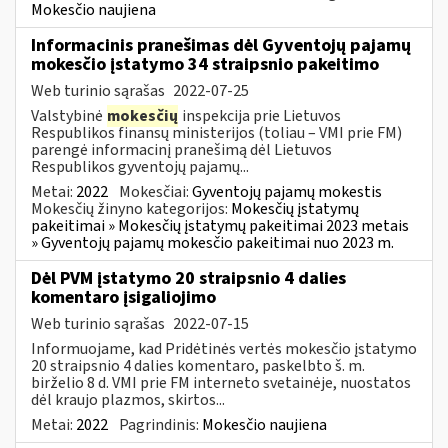
Mokesčio naujiena
Informacinis pranešimas dėl Gyventojų pajamų
mokesčio įstatymo 34 straipsnio pakeitimo
Web turinio sąrašas
2022-07-25
Valstybinė
mokesčių
inspekcija prie Lietuvos
Respublikos finansų ministerijos (toliau – VMI prie FM)
parengė informacinį pranešimą dėl Lietuvos
Respublikos gyventojų pajamų...
Metai:
2022
Mokesčiai:
Gyventojų pajamų mokestis
Mokesčių žinyno kategorijos:
Mokesčių įstatymų
pakeitimai » Mokesčių įstatymų pakeitimai 2023 metais
» Gyventojų pajamų mokesčio pakeitimai nuo 2023 m.
Dėl PVM įstatymo 20 straipsnio 4 dalies
komentaro įsigaliojimo
Web turinio sąrašas
2022-07-15
Informuojame, kad Pridėtinės vertės mokesčio įstatymo
20 straipsnio 4 dalies komentaro, paskelbto š. m.
birželio 8 d. VMI prie FM interneto svetainėje, nuostatos
dėl kraujo plazmos, skirtos...
Metai:
2022
Pagrindinis:
Mokesčio naujiena