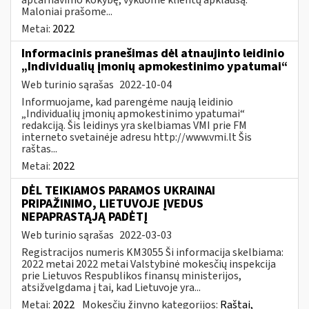
Maloniai prašome...
Metai:
2022
Informacinis pranešimas dėl atnaujinto leidinio
„Individualių įmonių apmokestinimo ypatumai“
Web turinio sąrašas
2022-10-04
Informuojame, kad parengėme naują leidinio
„Individualių įmonių apmokestinimo ypatumai“
redakciją. Šis leidinys yra skelbiamas VMI prie FM
interneto svetainėje adresu http://www.vmi.lt Šis
raštas...
Metai:
2022
DĖL TEIKIAMOS PARAMOS UKRAINAI
PRIPAŽINIMO, LIETUVOJE ĮVEDUS
NEPAPRASTĄJĄ PADĖTĮ
Web turinio sąrašas
2022-03-03
Registracijos numeris KM3055 Ši informacija skelbiama:
2022 metai 2022 metai Valstybinė mokesčių inspekcija
prie Lietuvos Respublikos finansų ministerijos,
atsižvelgdama į tai, kad Lietuvoje yra...
Metai:
2022
Mokesčių žinyno kategorijos:
Raštai,