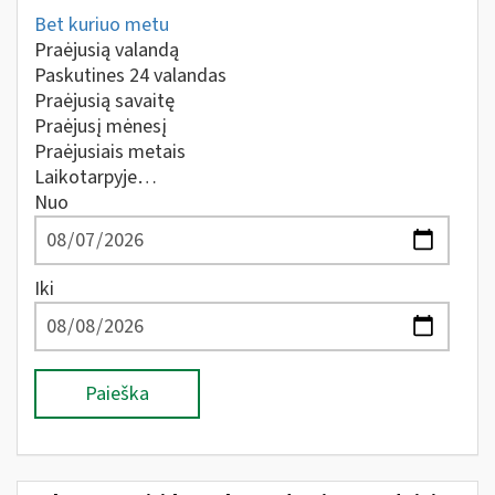
Bet kuriuo metu
Praėjusią valandą
Paskutines 24 valandas
Praėjusią savaitę
Praėjusį mėnesį
Praėjusiais metais
Laikotarpyje…
Nuo
Iki
Paieška