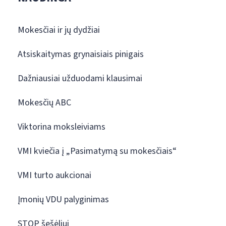
Mokesčiai ir jų dydžiai
Atsiskaitymas grynaisiais pinigais
Dažniausiai užduodami klausimai
Mokesčių ABC
Viktorina moksleiviams
VMI kviečia į „Pasimatymą su mokesčiais“
VMI turto aukcionai
Įmonių VDU palyginimas
STOP šešėliui