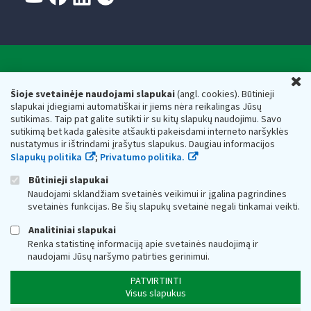
Valstybinė mokesčių inspekcija prie Lietuvos
U
Respublikos finansų ministerijos
Šioje svetainėje naudojami slapukai
(angl. cookies). Būtinieji
slapukai įdiegiami automatiškai ir jiems nėra reikalingas Jūsų
Biudžetinė įstaiga. Juridinio asmens kodas — 188659752,
sutikimas. Taip pat galite sutikti ir su kitų slapukų naudojimu. Savo
adresas: Vasario 16-osios g. 14, 01107 Vilnius, Lietuva, el.paštas:
sutikimą bet kada galėsite atšaukti pakeisdami interneto naršyklės
vmi@vmi.lt
, E. pristatymo dėžutės adresas 188659752
nustatymus ir ištrindami įrašytus slapukus. Daugiau informacijos
Duomenys apie Valstybinę mokesčių inspekciją prie Lietuvos
Slapukų politika
;
Privatumo politika.
Respublikos finansų ministerijos kaupiami ir saugomi Juridinių
asmenų registre
Būtinieji slapukai
Naudojami sklandžiam svetainės veikimui ir įgalina pagrindines
svetainės funkcijas. Be šių slapukų svetainė negali tinkamai veikti.
Analitiniai slapukai
Renka statistinę informaciją apie svetainės naudojimą ir
naudojami Jūsų naršymo patirties gerinimui.
PATVIRTINTI
Visus slapukus