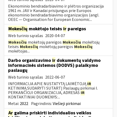
Ekonominio bendradarbiavimo ir plėtros organizacija
1961 m. JAV ir Kanadai prisijungus prie Europos
ekonominio bendradarbiavimo organizacijos (angl.
OEEC — Organisation for European Economic...
Mokesčių
mokėtojo teisės
ir
pareigos
Web turinio sąrašas
2020-04-07
Mokesčių
mokėtojų pareigos
Mokesčių
mokėtojų
teisės
Mokesčių
mokėtojų pareigos
Mokesčių
mokėtojas...
Darbo organizavimo
ir
dokumentų valdymo
informacinės sistemos (DODVS) palaikymo
paslaugų
Web turinio sąrašas
2022-06-07
INFORMACIJA APIE NUSTATYTĄ LAIMĖTOJĄ
IR
KETINIMĄ SUDARYTI SUTARTĮ Paslaugų pirkimai I.
PERKANČIOJI ORGANIZACIJA, ADRESAS
IR
KONTAKTINIAI DUOMENYS:...
Metai:
2022
Pagrindinis:
Viešieji pirkimai
Ar
galima priskirti individualios veiklos