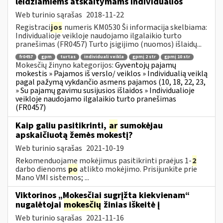
leidžiamiems atskaitymams individualios
Web turinio sąrašas
2018-11-22
Registraci
jos
numeris KM0530 Ši informacija skelbiama:
Individualioje veikloje naudojamo ilgalaikio turto
pranešimas (FR0457) Turto įsigijimo (nuomos) išlaidų...
fr0457
gpm
turtas
individuali veikla
gpmį 2 str
gpmį 10 str
Mokesčių žinyno kategorijos:
Gyventojų pajamų
mokestis » Pajamos iš verslo/ veiklos » Individualią veiklą
pagal pažymą vykdančio asmens pajamos (10, 18, 22, 23,
» Su pajamų gavimu susijusios išlaidos » Individualioje
veikloje naudojamo ilgalaikio turto pranešimas
(FR0457)
Kaip galiu pasitikrinti,
ar
sumokėjau
apskaičiuotą žemės mokestį?
Web turinio sąrašas
2021-10-19
Rekomenduojame mokėjimus pasitikrinti praėjus 1-
2
darbo dienoms
po
atlikto mokėjimo. Prisijunkite prie
Mano VMI sistemos; ...
Viktorinos „Mokesčiai sugrįžta kiekvienam“
nugalėtojai
mokesčių
žinias iškeitė į
Web turinio sąrašas
2021-11-16