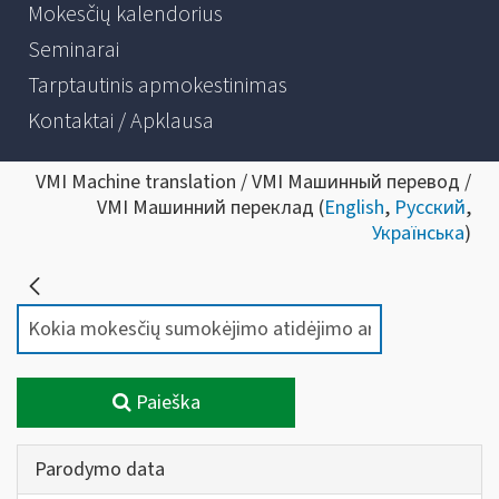
Mokesčių kalendorius
Seminarai
Tarptautinis apmokestinimas
Kontaktai / Apklausa
VMI Machine translation / VMI Машинный перевод /
VMI Машинний переклад (
English
,
Русский
,
Українська
)
Paieška
Parodymo data