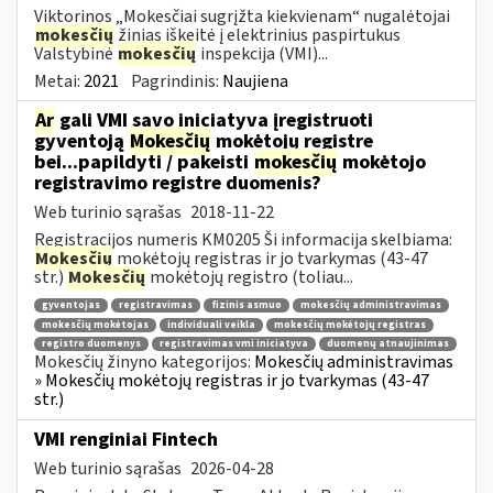
Viktorinos „Mokesčiai sugrįžta kiekvienam“ nugalėtojai
mokesčių
žinias iškeitė į elektrinius paspirtukus
Valstybinė
mokesčių
inspekcija (VMI)...
Metai:
2021
Pagrindinis:
Naujiena
Ar
gali VMI savo iniciatyva įregistruoti
gyventoją
Mokesčių
mokėtojų registre
bei...papildyti / pakeisti
mokesčių
mokėtojo
registravimo registre duomenis?
Web turinio sąrašas
2018-11-22
Registracijos numeris KM0205 Ši informacija skelbiama:
Mokesčių
mokėtojų registras ir jo tvarkymas (43-47
str.)
Mokesčių
mokėtojų registro (toliau...
gyventojas
registravimas
fizinis asmuo
mokesčių administravimas
mokesčių mokėtojas
individuali veikla
mokesčių mokėtojų registras
registro duomenys
registravimas vmi iniciatyva
duomenų atnaujinimas
Mokesčių žinyno kategorijos:
Mokesčių administravimas
» Mokesčių mokėtojų registras ir jo tvarkymas (43-47
str.)
VMI renginiai Fintech
Web turinio sąrašas
2026-04-28