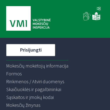
Prisijungti
Mokesčių mokėtojų informacija
Formos
Rinkmenos / Atviri duomenys
Skaičiuoklės ir pagalbininkai
Sąskaitos ir įmokų kodai
Mokesčių žinynas