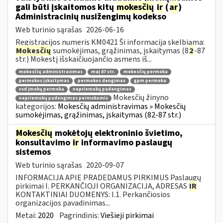
gali būti įskaitomos kitų
mokesčių
ir
(
ar
)
Administracinių nusižengimų kodekso
Web turinio sąrašas
2026-06-16
Registracijos numeris KM0421 Ši informacija skelbiama:
Mokesčių
sumokėjimas, grąžinimas, įskaitymas (8
2
-87
str.) Mokestį išskaičiuojančio asmens iš...
mokesčių administravimas
maį 87 str.
mokesčių permoka
permokos įskaitymas
permokos dengimas
gpm permoka
vsd įmokų permoka
nepriemokų padengimas
Mokesčių žinyno
nepriemokų padengimas permokomis
kategorijos:
Mokesčių administravimas » Mokesčių
sumokėjimas, grąžinimas, įskaitymas (82-87 str.)
Mokesčių
mokėtojų elektroninio švietimo,
konsultavimo
ir
informavimo paslaugų
sistemos
Web turinio sąrašas
2020-09-07
INFORMACIJA APIE PRADEDAMUS PIRKIMUS Paslaugų
pirkimai I. PERKANČIOJI ORGANIZACIJA, ADRESAS
IR
KONTAKTINIAI DUOMENYS: I.1. Perkančiosios
organizacijos pavadinimas...
Metai:
2020
Pagrindinis:
Viešieji pirkimai