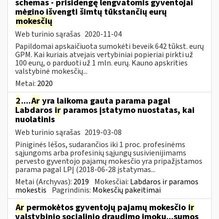
schemas - prisidengę lengvatomis gyventojai
mėgino išvengti šimtų tūkstančių eurų
mokesčių
Web turinio sąrašas
2020-11-04
Papildomai apskaičiuota sumokėti beveik 642 tūkst. eurų
GPM. Kai kuriais atvejais vertybiniai popieriai pirkti už
100 eurų, o parduoti už 1 mln. eurų. Kauno apskrities
valstybinė mokesčių...
Metai:
2020
2
....
Ar
yra laikoma gauta parama pagal
Labdaros
ir
paramos įstatymo nuostatas, kai
nuolatinis
Web turinio sąrašas
2019-03-08
Piniginės lėšos, sudarančios iki 1 proc. profesinėms
sąjungoms arba profesinių sąjungų susivienijimams
pervesto gyventojo pajamų mokesčio yra pripažįstamos
parama pagal LPĮ (2018-06-28 įstatymas...
Metai (Archyvas):
2019
Mokesčiai:
Labdaros ir paramos
mokestis
Pagrindinis:
Mokesčių pakeitimai
Ar
permokėtos gyventojų pajamų mokesčio
ir
valstybinio socialinio draudimo įmokų...sumos