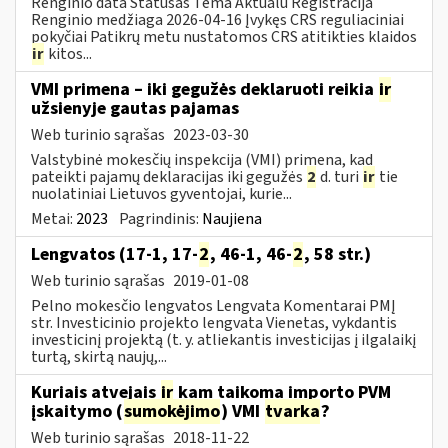
Renginio data Statusas Tema Aktualu Registracija
Renginio medžiaga 2026-04-16 Įvykęs CRS reguliaciniai
pokyčiai Patikrų metu nustatomos CRS atitikties klaidos
ir
kitos...
VMI primena – iki gegužės deklaruoti reikia
ir
užsienyje gautas pajamas
Web turinio sąrašas
2023-03-30
Valstybinė mokesčių inspekcija (VMI) primena, kad
pateikti pajamų deklaracijas iki gegužės
2
d. turi
ir
tie
nuolatiniai Lietuvos gyventojai, kurie...
Metai:
2023
Pagrindinis:
Naujiena
Lengvatos (17-1, 17-
2
, 46-1, 46-
2
, 58 str.)
Web turinio sąrašas
2019-01-08
Pelno mokesčio lengvatos Lengvata Komentarai PMĮ
str. Investicinio projekto lengvata Vienetas, vykdantis
investicinį projektą (t. y. atliekantis investicijas į ilgalaikį
turtą, skirtą naujų,...
Kuriais atvejais
ir
kam taikoma importo PVM
įskaitymo (
sumokėjimo
) VMI
tvarka
?
Web turinio sąrašas
2018-11-22