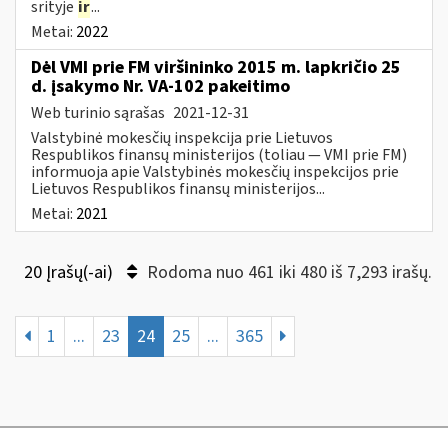
srityje
ir
...
Metai:
2022
Dėl VMI prie FM viršininko 2015 m. lapkričio 25
d. įsakymo Nr. VA-102 pakeitimo
Web turinio sąrašas
2021-12-31
Valstybinė mokesčių inspekcija prie Lietuvos
Respublikos finansų ministerijos (toliau ― VMI prie FM)
informuoja apie Valstybinės mokesčių inspekcijos prie
Lietuvos Respublikos finansų ministerijos...
Metai:
2021
20 Įrašų(-ai)
Rodoma nuo 461 iki 480 iš 7,293 irašų.
1
...
23
24
25
...
365