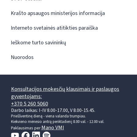
Krašto apsaugos ministerijos informacija
Interneto svetainės atitikties paraiška
Ieškome turto savininkų
Nuorodos
Konsultacijos mokesčių klausimais ir paslaugos
gyventojams:
+370 5 260 5060
Darbo laikas: I-IV 8.00-17.00, V 8.00-15.45.
Prieššventinę dieną - viena valanda trumpiau.
Kiekvieno mėnesio antrą penktadienį 8.00 val. - 12.00 val.
Mano VMI
Paklausimas per