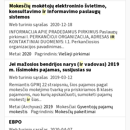
Mokesčių
mokėtojų elektroninio švietimo,
konsultavimo
ir
informavimo paslaugų
sistemos
Web turinio sąrašas
2020-12-18
INFORMACIJA APIE PRADEDAMUS PIRKIMUS Paslaugų
pirkimai I. PERKANČIOJI ORGANIZACIJA, ADRESAS
IR
KONTAKTINIAI DUOMENYS: I.1. Perkančiosios
organizacijos pavadinimas...
Metai:
2020
Pagrindinis:
Viešieji pirkimai
Jei mažosios bendrijos narys (
ir
vadovas) 2019
m. išsimokės pajamas, susijusias su
Web turinio sąrašas
2019-03-12
Remiantis GPMĮ 22 straipsniu, šios pajamos pagal
mokesčio mokėjimo tvarką yra priskiriamos B klasės
pajamoms, nuo kurių apskaičiuoti, sumokėti pajamų
mokestį
ir
šias...
Metai (Archyvas):
2019
Mokesčiai:
Gyventojų pajamų
mokestis
Pagrindinis:
Mokesčių pakeitimai
EBPO
Web turinio sąrašas
2020-04-07