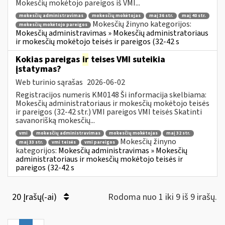
Mokesčių mokėtojo pareigos iš VMI...
mokesčių administravimas
mokesčių mokėtojas
maį 36 str.
maį 40 str.
Mokesčių žinyno kategorijos:
mokesčių mokėtojo pareigos
Mokesčių administravimas » Mokesčių administratoriaus
ir mokesčių mokėtojo teisės ir pareigos (32-42 s
Kokias pareigas
ir
teises VMI suteikia
įstatymas?
Web turinio sąrašas
2026-06-02
Registracijos numeris KM0148 Ši informacija skelbiama:
Mokesčių administratoriaus ir mokesčių mokėtojo teisės
ir pareigos (32-42 str.) VMI pareigos VMI teisės Skatinti
savanorišką mokesčių...
vmi
mokesčių administravimas
mokesčių mokėtojas
maį 32 str.
Mokesčių žinyno
maį 33 str.
vmi teisės
vmi pareigos
kategorijos:
Mokesčių administravimas » Mokesčių
administratoriaus ir mokesčių mokėtojo teisės ir
pareigos (32-42 s
20 Įrašų(-ai)
Rodoma nuo 1 iki 9 iš 9 irašų.