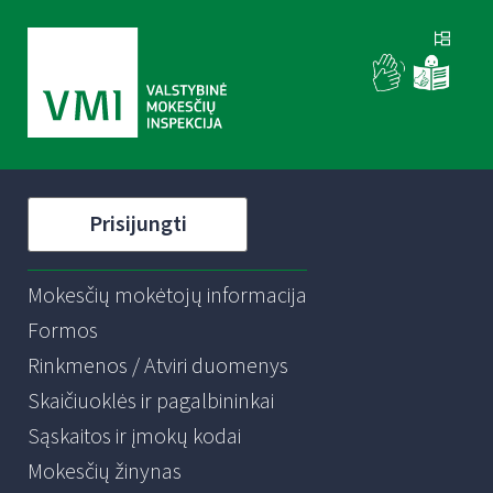
Prisijungti
Mokesčių mokėtojų informacija
Formos
Rinkmenos / Atviri duomenys
Skaičiuoklės ir pagalbininkai
Sąskaitos ir įmokų kodai
Mokesčių žinynas