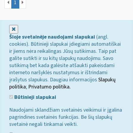
1
Uždaryti
Šioje svetainėje naudojami slapukai
(angl.
cookies). Būtinieji slapukai įdiegiami automatiškai
ir jiems nėra reikalingas Jūsų sutikimas. Taip pat
galite sutikti ir su kitų slapukų naudojimu. Savo
sutikimą bet kada galėsite atšaukti pakeisdami
interneto naršyklės nustatymus ir ištrindami
įrašytus slapukus. Daugiau informacijos
Slapukų
politika
;
Privatumo politika.
Būtinieji slapukai
Naudojami sklandžiam svetainės veikimui ir įgalina
pagrindines svetainės funkcijas. Be šių slapukų
svetainė negali tinkamai veikti.