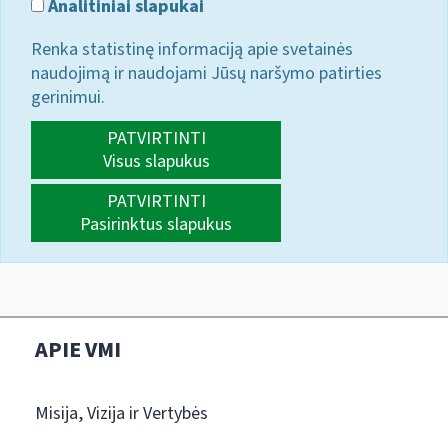
Analitiniai slapukai
Renka statistinę informaciją apie svetainės
naudojimą ir naudojami Jūsų naršymo patirties
gerinimui.
PATVIRTINTI
Visus slapukus
PATVIRTINTI
Pasirinktus slapukus
APIE VMI
Misija, Vizija ir Vertybės