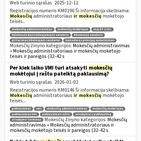
Web turinio sąrašas
2025-12-12
Registracijos numeris KM0196 Ši informacija skelbiama:
Mokesčių
administratoriaus
ir
mokesčių
mokėtojo
teisės...
mokesčių administravimas
mokesčių mokėtojas
maį 37-1 str.
būsimasis kontroliuojamasis sandoris
būsimasis sandoris
pritarimas būsimajam sandoriui
kainodaros principų suderinimas
Mokesčių žinyno kategorijos:
Mokesčių administravimas
» Mokesčių administratoriaus ir mokesčių mokėtojo
teisės ir pareigos (32-42 s
Per kiek laiko VMI turi atsakyti
mokesčių
mokėtojui į raštu pateiktą paklausimą?
Web turinio sąrašas
2026-01-02
Registracijos numeris KM0146 Ši informacija skelbiama:
Mokesčių
administratoriaus
ir
mokesčių
mokėtojo
teisės...
paklausimas
vmi
mokesčių administravimas
mokesčių mokėtojas
paklausimas vmi
paklausimas raštu
atsakymas į paklausimą
Mokesčių žinyno kategorijos:
Mokesčių
atsakymo terminas
administravimas » Mokesčių administratoriaus ir
mokesčių mokėtojo teisės ir pareigos (32-42 s