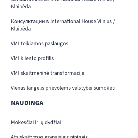
Klaipėda
Консультации в International House Vilnius /
Klaipėda
VMI teikiamos paslaugos
VMI kliento profilis
VMI skaitmeninė transformacija
Vienas langelis prievolėms valstybei sumokėti
NAUDINGA
Mokesčiai ir jų dydžiai
Atsiskaitymas grynaisiais pinigais