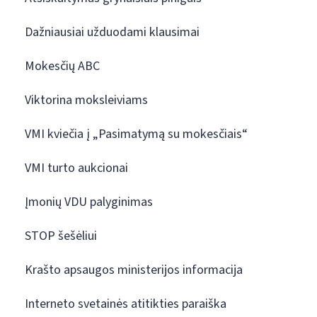
Dažniausiai užduodami klausimai
Mokesčių ABC
Viktorina moksleiviams
VMI kviečia į „Pasimatymą su mokesčiais“
VMI turto aukcionai
Įmonių VDU palyginimas
STOP šešėliui
Krašto apsaugos ministerijos informacija
Interneto svetainės atitikties paraiška