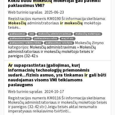
Kokiu būdu
mokesčių
mokėtojai gali pateikti
paklausimus VMI?
Web turinio sąrašas
2025-06-23
Registracijos numeris KM0190 Ši informacija skelbiama:
Mokesčių
administratoriaus
ir
mokesčių
mokėtojo
teisės...
paklausimas
vmi
mokesčių administravimas
mokesčių mokėtojas
paklausimas vmi
paklausimas raštu
maį 37 str.
Mokesčių žinyno
paklausimo teikimo būdai
paklausimas telefonu
kategorijos:
Mokesčių administravimas » Mokesčių
administratoriaus ir mokesčių mokėtojo teisės ir
pareigos (32-42 s
Ar
supaprastintas įgaliojimas, kurį
informacinių technologijų priemonėmis
sudarė...fizinis asmuo, yra tinkamas
ir
gali būti
naudojamas visoms VMI teikiamoms
paslaugoms
Web turinio sąrašas
2024-10-17
Registracijos numeris KM0116 Ši informacija skelbiama:
Mokesčių administratoriaus ir mokesčių mokėtojo teisės
ir pareigos (32-42 str.) Jeigu teisės aktai nenumato
imperatyvaus reikalavimo tvirtinti...