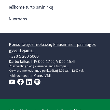
Ieškome turto savininkų
Nuorodos
Konsultacijos mokesčių klausimais ir paslaugos
gyventojams:
+370 5 260 5060
Darbo laikas: I-IV 8.00-17.00, V 8.00-15.45.
Prieššventinę dieną - viena valanda trumpiau.
Kiekvieno mėnesio antrą penktadienį 8.00 val. - 12.00 val.
Mano VMI
Paklausimas per