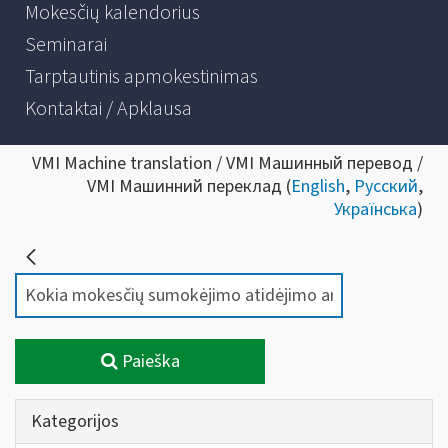
Mokesčių kalendorius
Seminarai
Tarptautinis apmokestinimas
Kontaktai / Apklausa
VMI Machine translation / VMI Машинный перевод /
VMI Машинний переклад (
English
,
Русский
,
Українська
)
Paieška
Kategorijos