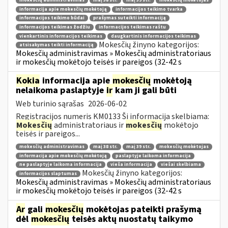
mokesčių administravimas
maį 38 str.
maį 39 str.
mokesčių mokėtojas
informacija apie mokesčių mokėtoją
informacijos teikimo tvarka
informacijos teikimo būdai
prašymas suteikti informaciją
informacijos teikimas žodžiu
informacijos teikimas raštu
vienkartinis informacijos teikimas
daugkartinis informacijos teikimas
Mokesčių žinyno kategorijos:
atsisakymas teikti informaciją
Mokesčių administravimas » Mokesčių administratoriaus
ir mokesčių mokėtojo teisės ir pareigos (32-42 s
Kokia
informacija apie
mokesčių
mokėtoją
nelaikoma paslaptyje
ir
kam ji gali būti
Web turinio sąrašas
2026-06-02
Registracijos numeris KM0133 Ši informacija skelbiama:
Mokesčių
administratoriaus ir
mokesčių
mokėtojo
teisės ir pareigos...
mokesčių administravimas
maį 38 str.
maį 39 str.
mokesčių mokėtojas
informacija apie mokesčių mokėtoją
paslaptyje laikoma informacija
ne paslaptyje laikoma informacija
vieša informacija
viešai skelbiama
Mokesčių žinyno kategorijos:
informacijos slaptumas
Mokesčių administravimas » Mokesčių administratoriaus
ir mokesčių mokėtojo teisės ir pareigos (32-42 s
Ar
gali
mokesčių
mokėtojas pateikti prašymą
dėl
mokesčių
teisės aktų nuostatų taikymo