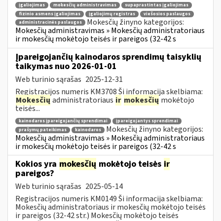
įgaliojimas
mokesčių administravimas
supaprastintas įgaliojimas
fizinio asmens įgaliojimas
įgaliojimų registras
viešosios paslaugos
Mokesčių žinyno kategorijos:
administracinės paslaugos
Mokesčių administravimas » Mokesčių administratoriaus
ir mokesčių mokėtojo teisės ir pareigos (32-42 s
Įpareigojančių kainodaros sprendimų taisyklių
taikymas nuo 2026-01-01
Web turinio sąrašas
2025-12-31
Registracijos numeris KM3708 Ši informacija skelbiama:
Mokesčių
administratoriaus
ir
mokesčių
mokėtojo
teisės...
kainodaros įpareigojančių sprendimai
įpareigojantys sprendimai
Mokesčių žinyno kategorijos:
prašymų pateikimas
kainodaros
Mokesčių administravimas » Mokesčių administratoriaus
ir mokesčių mokėtojo teisės ir pareigos (32-42 s
Kokios yra
mokesčių
mokėtojo teisės
ir
pareigos?
Web turinio sąrašas
2025-05-14
Registracijos numeris KM0149 Ši informacija skelbiama:
Mokesčių administratoriaus ir mokesčių mokėtojo teisės
ir pareigos (32-42 str.) Mokesčių mokėtojo teisės