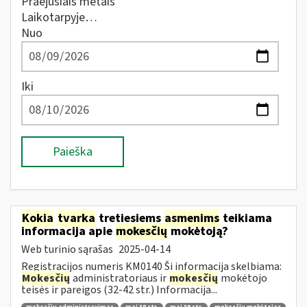
Praėjusiais metais
Laikotarpyje…
Nuo
Iki
Paieška
Kokia
tvarka
tretiesiems
asmenims
teikiama
informacija apie
mokesčių
mokėtoją?
Web turinio sąrašas
2025-04-14
Registracijos numeris KM0140 Ši informacija skelbiama:
Mokesčių
administratoriaus ir
mokesčių
mokėtojo
teisės ir pareigos (32-42 str.) Informacija...