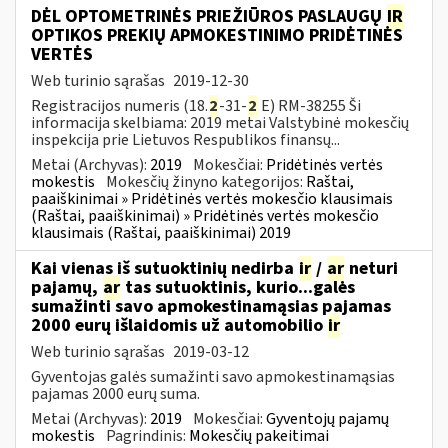
DĖL OPTOMETRINĖS PRIEŽIŪROS PASLAUGŲ
IR
OPTIKOS PREKIŲ APMOKESTINIMO PRIDĖTINĖS
VERTĖS
Web turinio sąrašas
2019-12-30
Registracijos numeris (18.
2
-31-
2
E) RM-38255 Ši
informacija skelbiama: 2019 metai Valstybinė mokesčių
inspekcija prie Lietuvos Respublikos finansų...
Metai (Archyvas):
2019
Mokesčiai:
Pridėtinės vertės
mokestis
Mokesčių žinyno kategorijos:
Raštai,
paaiškinimai » Pridėtinės vertės mokesčio klausimais
(Raštai, paaiškinimai) » Pridėtinės vertės mokesčio
klausimais (Raštai, paaiškinimai) 2019
Kai vienas iš sutuoktinių nedirba
ir
/
ar
neturi
pajamų,
ar
tas sutuoktinis, kurio...galės
sumažinti savo apmokestinamąsias pajamas
2000 eurų išlaidomis už automobilio
ir
Web turinio sąrašas
2019-03-12
Gyventojas galės sumažinti savo apmokestinamąsias
pajamas 2000 eurų suma.
Metai (Archyvas):
2019
Mokesčiai:
Gyventojų pajamų
mokestis
Pagrindinis:
Mokesčių pakeitimai