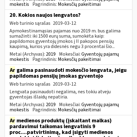
mokestis
Pagrindinis:
Mokesčių pakeitimai
20. Kokios naujos lengvatos?
Web turinio sąrašas
2019-03-12
Apmokestinamąsias pajamas nuo 2019 m. bus galima
sumažinti: iki 1500 eurų suma, sumokėta kaip:
papildomos gyventojų įmokos į II pakopos pensijų
kaupimą, kurios yra didesnės negu 3 procentai šio...
Metai (Archyvas):
2019
Mokesčiai:
Gyventojų pajamų
mokestis
Pagrindinis:
Mokesčių pakeitimai
Ar
galima pasinaudoti mokesčio lengvata, jeigu
papildomas pensijų įmokas gyventojo
Web turinio sąrašas
2019-03-12
Lengvata pasinaudoti negalima, nes tokiu atveju
gyventojas išlaidų nepatiria.
Metai (Archyvas):
2019
Mokesčiai:
Gyventojų pajamų
mokestis
Pagrindinis:
Mokesčių pakeitimai
Ar
medienos produktų (įskaitant malkas)
pardavimui taikomas lengvatinis 9
proc....patvirtinimą, kad įsigyti medienos