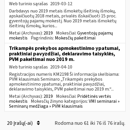
Web turinio sąrašas
2019-03-12
Darbdavys nuo 2019 metais išmokėtų išeitinių išmokų,
apskaičiuotų 2018 metais, privalės išskaičiuoti 15 proc.
gyventojų pajamų mokestį. Nuo 2019 metais išmokėtų
išeitinių išmokų, kurios...
Metai (Archyvas):
2019
Mokesčiai:
Gyventojų pajamų
mokestis
Pagrindinis:
Mokesčių pakeitimai
Trikampės prekybos apmokestinimo ypatumai,
praktiniai pavyzdžiai, deklaravimo taisyklės,
PVM pakeitimai nuo 2019 m.
Web turinio sąrašas
2019-04-10
Registracijos numeris KM2198 Ši informacija skelbiama:
PVM klausimais Seminaro „Trikampės prekybos
apmokestinimo ypatumai, praktiniai pavyzdžiai,
deklaravimo taisyklės, PVM pakeitimai nuo 2019 m.“...
Metai (Archyvas):
2019
Mokesčiai:
Pridėtinės vertės
mokestis
Mokesčių žinyno kategorijos:
VMI seminarai »
Seminarų medžiaga » PVM klausimais
20 Įrašų(-ai)
Rodoma nuo 61 iki 76 iš 76 irašų.