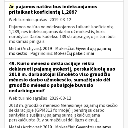
Ar
pajamos natūra bus indeksuojamos
pritaikant koeficientą 1,289?
Web turinio sąrašas
2019-03-12
Pajamos natūra neindeksuojamos taikant koeficientą
1,289, nes indeksuojamas darbo užmokestis, kuris
nurodytas Darbo kodekso 139 straipsnyje, o jis turi būti
mokamas pinigais.
Metai (Archyvas):
2019
Mokesčiai:
Gyventojų pajamų
mokestis
Pagrindinis:
Mokesčių pakeitimai
49. Kurio mėnesio deklaracijoje reikia
deklaruoti pajamų mokestį, perskaičiuotą nuo
2018 m. darbuotojui išmokėto viso gruodžio
mėnesio darbo užmokesčio, sumažėjusio dėl
gruodžio mėnesio pabaigoje buvusio
nedarbingumo?
Web turinio sąrašas
2019-03-12
2018 m. gruodžio mėnesio Mėnesinėje pajamų mokesčio
deklaracijoje (GPM313 formoje) į bendrą su darbo
santykiais susijusių pajamų sumą įskaičiuojama
perskaičiuota (t. y. sumažėjusi dėl ligos dienų)...
Metai (Archyvas):
2019
Mokesčiai:
Gyventojų pajamų