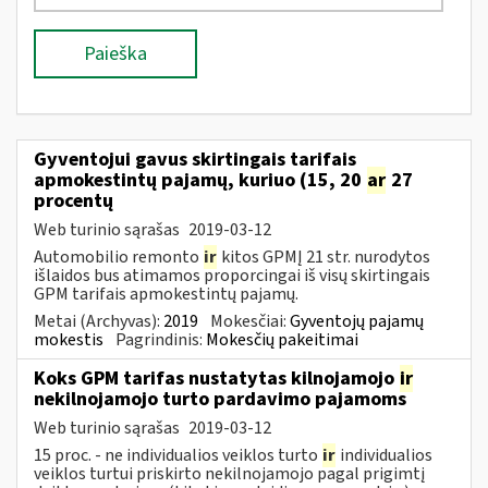
Paieška
Gyventojui gavus skirtingais tarifais
apmokestintų pajamų, kuriuo (15, 20
ar
27
procentų
Web turinio sąrašas
2019-03-12
Automobilio remonto
ir
kitos GPMĮ 21 str. nurodytos
išlaidos bus atimamos proporcingai iš visų skirtingais
GPM tarifais apmokestintų pajamų.
Metai (Archyvas):
2019
Mokesčiai:
Gyventojų pajamų
mokestis
Pagrindinis:
Mokesčių pakeitimai
Koks GPM tarifas nustatytas kilnojamojo
ir
nekilnojamojo turto pardavimo pajamoms
Web turinio sąrašas
2019-03-12
15 proc. - ne individualios veiklos turto
ir
individualios
veiklos turtui priskirto nekilnojamojo pagal prigimtį