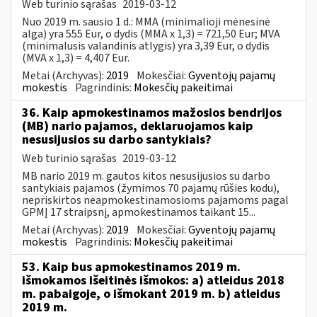
Web turinio sąrašas
2019-03-12
Nuo 2019 m. sausio 1 d.: MMA (minimalioji mėnesinė
alga) yra 555 Eur, o dydis (MMA x 1,3) = 721,50 Eur; MVA
(minimalusis valandinis atlygis) yra 3,39 Eur, o dydis
(MVA x 1,3) = 4,407 Eur.
Metai (Archyvas):
2019
Mokesčiai:
Gyventojų pajamų
mokestis
Pagrindinis:
Mokesčių pakeitimai
36. Kaip apmokestinamos mažosios bendrijos
(MB) nario pajamos, deklaruojamos kaip
nesusijusios su darbo santykiais?
Web turinio sąrašas
2019-03-12
MB nario 2019 m. gautos kitos nesusijusios su darbo
santykiais pajamos (žymimos 70 pajamų rūšies kodu),
nepriskirtos neapmokestinamosioms pajamoms pagal
GPMĮ 17 straipsnį, apmokestinamos taikant 15...
Metai (Archyvas):
2019
Mokesčiai:
Gyventojų pajamų
mokestis
Pagrindinis:
Mokesčių pakeitimai
53. Kaip bus apmokestinamos 2019 m.
išmokamos išeitinės išmokos: a) atleidus 2018
m. pabaigoje, o išmokant 2019 m. b) atleidus
2019 m.