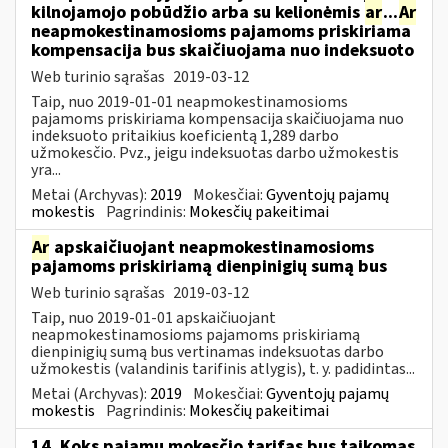
kilnojamojo pobūdžio arba su kelionėmis
ar
...
Ar
neapmokestinamosioms pajamoms priskiriama
kompensacija bus skaičiuojama nuo indeksuoto
Web turinio sąrašas
2019-03-12
Taip, nuo 2019-01-01 neapmokestinamosioms
pajamoms priskiriama kompensacija skaičiuojama nuo
indeksuoto pritaikius koeficientą 1,289 darbo
užmokesčio. Pvz., jeigu indeksuotas darbo užmokestis
yra...
Metai (Archyvas):
2019
Mokesčiai:
Gyventojų pajamų
mokestis
Pagrindinis:
Mokesčių pakeitimai
Ar
apskaičiuojant neapmokestinamosioms
pajamoms priskiriamą dienpinigių sumą bus
Web turinio sąrašas
2019-03-12
Taip, nuo 2019-01-01 apskaičiuojant
neapmokestinamosioms pajamoms priskiriamą
dienpinigių sumą bus vertinamas indeksuotas darbo
užmokestis (valandinis tarifinis atlygis), t. y. padidintas...
Metai (Archyvas):
2019
Mokesčiai:
Gyventojų pajamų
mokestis
Pagrindinis:
Mokesčių pakeitimai
14. Koks pajamų mokesčio tarifas bus taikomas