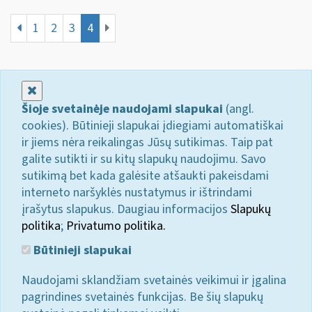
1
2
3
4
Uždaryti
Šioje svetainėje naudojami slapukai
(angl.
cookies). Būtinieji slapukai įdiegiami automatiškai
ir jiems nėra reikalingas Jūsų sutikimas. Taip pat
galite sutikti ir su kitų slapukų naudojimu. Savo
sutikimą bet kada galėsite atšaukti pakeisdami
interneto naršyklės nustatymus ir ištrindami
įrašytus slapukus. Daugiau informacijos
Slapukų
politika
;
Privatumo politika.
Būtinieji slapukai
Naudojami sklandžiam svetainės veikimui ir įgalina
pagrindines svetainės funkcijas. Be šių slapukų