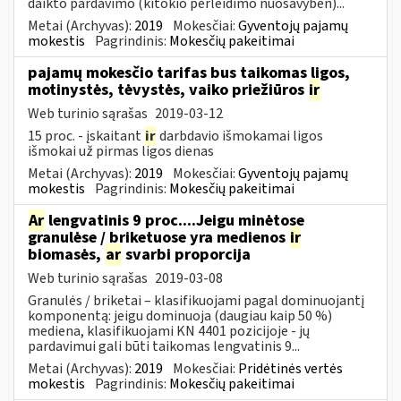
daikto pardavimo (kitokio perleidimo nuosavybėn)...
Metai (Archyvas):
2019
Mokesčiai:
Gyventojų pajamų
mokestis
Pagrindinis:
Mokesčių pakeitimai
pajamų mokesčio tarifas bus taikomas ligos,
motinystės, tėvystės, vaiko priežiūros
ir
Web turinio sąrašas
2019-03-12
15 proc. - įskaitant
ir
darbdavio išmokamai ligos
išmokai už pirmas ligos dienas
Metai (Archyvas):
2019
Mokesčiai:
Gyventojų pajamų
mokestis
Pagrindinis:
Mokesčių pakeitimai
Ar
lengvatinis 9 proc....Jeigu minėtose
granulėse / briketuose yra medienos
ir
biomasės,
ar
svarbi proporcija
Web turinio sąrašas
2019-03-08
Granulės / briketai – klasifikuojami pagal dominuojantį
komponentą: jeigu dominuoja (daugiau kaip 50 %)
mediena, klasifikuojami KN 4401 pozicijoje - jų
pardavimui gali būti taikomas lengvatinis 9...
Metai (Archyvas):
2019
Mokesčiai:
Pridėtinės vertės
mokestis
Pagrindinis:
Mokesčių pakeitimai