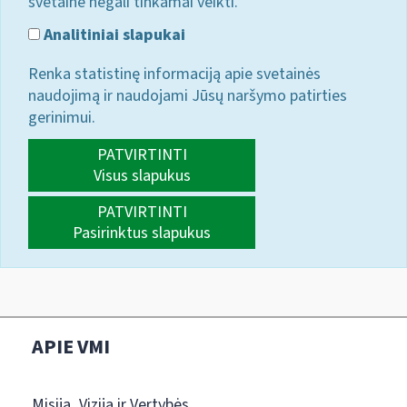
svetainė negali tinkamai veikti.
Analitiniai slapukai
Renka statistinę informaciją apie svetainės
naudojimą ir naudojami Jūsų naršymo patirties
gerinimui.
PATVIRTINTI
Visus slapukus
PATVIRTINTI
Pasirinktus slapukus
APIE VMI
Misija, Vizija ir Vertybės