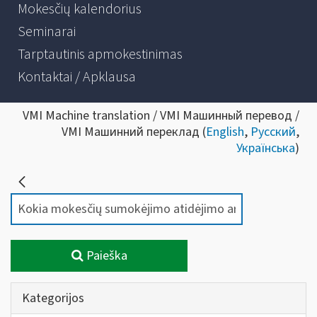
Mokesčių kalendorius
Seminarai
Tarptautinis apmokestinimas
Kontaktai / Apklausa
VMI Machine translation / VMI Машинный перевод /
VMI Машинний переклад (
English
,
Русский
,
Українська
)
Paieška
Kategorijos