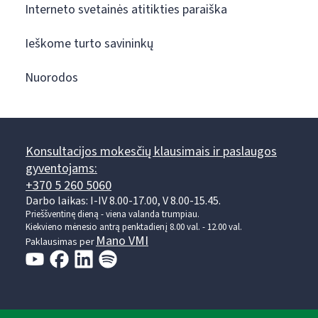
Interneto svetainės atitikties paraiška
Ieškome turto savininkų
Nuorodos
Konsultacijos mokesčių klausimais ir paslaugos
gyventojams:
+370 5 260 5060
Darbo laikas: I-IV 8.00-17.00, V 8.00-15.45.
Prieššventinę dieną - viena valanda trumpiau.
Kiekvieno mėnesio antrą penktadienį 8.00 val. - 12.00 val.
Mano VMI
Paklausimas per