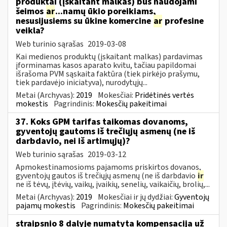
produktai (įskaitant malkas) bus naudojami
šeimos
ar
...namų ūkio poreikiams,
nesusijusiems su ūkine komercine
ar
profesine
veikla?
Web turinio sąrašas
2019-03-08
Kai medienos produktų (įskaitant malkas) pardavimas
įforminamas kasos aparato kvitu, tačiau papildomai
išrašoma PVM sąskaita faktūra (tiek pirkėjo prašymu,
tiek pardavėjo iniciatyva), nurodytųjų...
Metai (Archyvas):
2019
Mokesčiai:
Pridėtinės vertės
mokestis
Pagrindinis:
Mokesčių pakeitimai
37. Koks GPM tarifas taikomas dovanoms,
gyventojų gautoms iš trečiųjų asmenų (ne iš
darbdavio, nei iš artimųjų)?
Web turinio sąrašas
2019-03-12
Apmokestinamosioms pajamoms priskirtos dovanos,
gyventojų gautos iš trečiųjų asmenų (ne iš darbdavio
ir
ne iš tėvų, įtėvių, vaikų, įvaikių, senelių, vaikaičių, brolių,...
Metai (Archyvas):
2019
Mokesčiai ir jų dydžiai:
Gyventojų
pajamų mokestis
Pagrindinis:
Mokesčių pakeitimai
straipsnio 8 dalyje numatyta kompensacija už