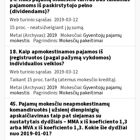
pajamoms iš paskirstytojo pelno
(dividendams)?
Web turinio sąrašas
2019-03-12
15 proc. - neatsižvelgiant į jų sumą.
Metai (Archyvas):
2019
Mokesčiai:
Gyventojų pajamų
mokestis
Pagrindinis:
Mokesčių pakeitimai
18. Kaip apmokestinamos pajamos iš
įregistruotos (pagal pažymą vykdomos)
individualios veiklos?
Web turinio sąrašas
2019-03-12
Taikant 15 proc. tarifą (atėmus mokesčio kreditą).
Metai (Archyvas):
2019
Mokesčiai:
Gyventojų pajamų
mokestis
Pagrindinis:
Mokesčių pakeitimai
45. Pajamų mokesčiu neapmokestinamų
komandiruotės į užsienį dienpinigių
apskaičiavimas taip pat siejamas su
nustatytais dydžiais – MMA x iš koeficiento 1,3
arba MVA x iš koeficiento 1,3. Kokie šie dydžiai
nuo 2019-01-01?