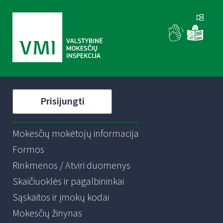
Prisijungti
Mokesčių mokėtojų informacija
Formos
Rinkmenos / Atviri duomenys
Skaičiuoklės ir pagalbininkai
Sąskaitos ir įmokų kodai
Mokesčių žinynas