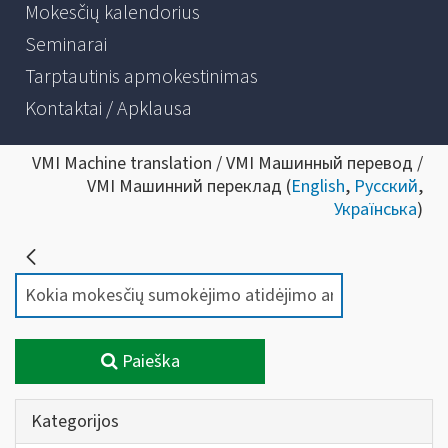
Mokesčių kalendorius
Seminarai
Tarptautinis apmokestinimas
Kontaktai / Apklausa
VMI Machine translation / VMI Машинный перевод /
VMI Машинний переклад (
English
,
Русский
,
Українська
)
Paieška
Kategorijos