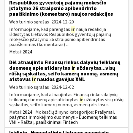
Respublikos gyventojų pajamų mokesčio
įstatymo 26 straipsnio apibendrinto
paaiškinimo (komentaro) naujos redakcijos
Web turinio sąrašas
2024-12-20
Informuojame, kad parengtas
ir
nauja redakcija
išdėstytas Lietuvos Respublikos gyventojų pajamų
mokesčio įstatymo 26 straipsnio apibendrintas
paaiškinimas (komentaras) ...
Metai:
2024
Dėl atnaujinto Finansų rinkos dalyvių teikiamų
duomenų apie atidarytas
ir
uždarytas...visų
rūšių sąskaitas, seifo kamerų nuomą, asmenų
atstovus
ir
naudos gavėjus XML
Web turinio sąrašas
2024-12-02
Informuojame, kad atnaujintas Finansų rinkos dalyvių
teikiamų duomenų apie atidarytas
ir
uždarytas visų rūšių
sąskaitas, seifo kamerų nuomą, asmenų atstovus...
Metai:
2024
Mokesčių žinyno kategorijos:
Prašymai,
pažymos ir mokėjimo duomenys » Duomenų teikimas
VMI » Raštai, paaiškinimai Fintech
leidinio „Nenuolatinio Lietuvos gyventojo