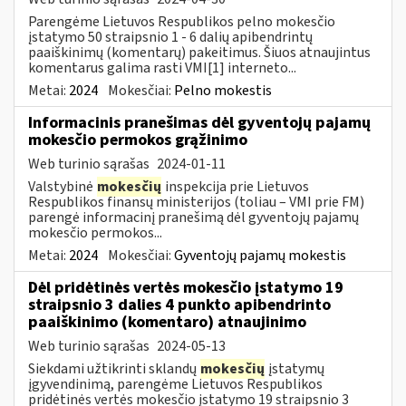
Parengėme Lietuvos Respublikos pelno mokesčio
įstatymo 50 straipsnio 1 - 6 dalių apibendrintų
paaiškinimų (komentarų) pakeitimus. Šiuos atnaujintus
komentarus galima rasti VMI[1] interneto...
Metai:
2024
Mokesčiai:
Pelno mokestis
Informacinis pranešimas dėl gyventojų pajamų
mokesčio permokos grąžinimo
Web turinio sąrašas
2024-01-11
Valstybinė
mokesčių
inspekcija prie Lietuvos
Respublikos finansų ministerijos (toliau – VMI prie FM)
parengė informacinį pranešimą dėl gyventojų pajamų
mokesčio permokos...
Metai:
2024
Mokesčiai:
Gyventojų pajamų mokestis
Dėl pridėtinės vertės mokesčio įstatymo 19
straipsnio 3 dalies 4 punkto apibendrinto
paaiškinimo (komentaro) atnaujinimo
Web turinio sąrašas
2024-05-13
Siekdami užtikrinti sklandų
mokesčių
įstatymų
įgyvendinimą, parengėme Lietuvos Respublikos
pridėtinės vertės mokesčio įstatymo 19 straipsnio 3