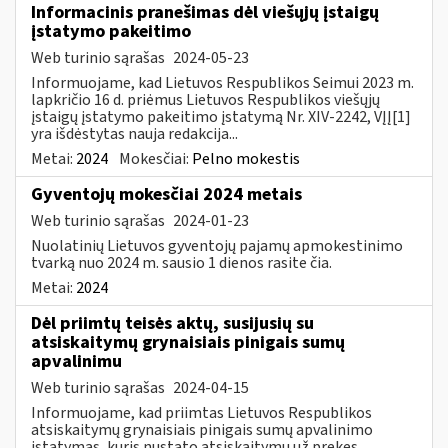
Informacinis pranešimas dėl viešųjų įstaigų
įstatymo pakeitimo
Web turinio sąrašas
2024-05-23
Informuojame, kad Lietuvos Respublikos Seimui 2023 m.
lapkričio 16 d. priėmus Lietuvos Respublikos viešųjų
įstaigų įstatymo pakeitimo įstatymą Nr. XIV-2242, VĮĮ[1]
yra išdėstytas nauja redakcija...
Metai:
2024
Mokesčiai:
Pelno mokestis
Gyventojų mokesčiai 2024 metais
Web turinio sąrašas
2024-01-23
Nuolatinių Lietuvos gyventojų pajamų apmokestinimo
tvarką nuo 2024 m. sausio 1 dienos rasite čia.
Metai:
2024
Dėl priimtų teisės aktų, susijusių su
atsiskaitymų grynaisiais pinigais sumų
apvalinimu
Web turinio sąrašas
2024-04-15
Informuojame, kad priimtas Lietuvos Respublikos
atsiskaitymų grynaisiais pinigais sumų apvalinimo
įstatymas, kuris nustato atsiskaitymų už prekes