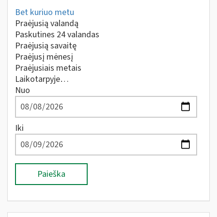
Bet kuriuo metu
Praėjusią valandą
Paskutines 24 valandas
Praėjusią savaitę
Praėjusį mėnesį
Praėjusiais metais
Laikotarpyje…
Nuo
Iki
Paieška