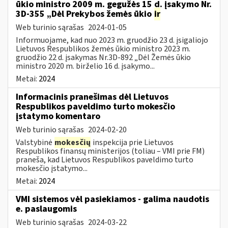
ūkio ministro 2009 m. gegužės 15 d. įsakymo Nr.
3D-355 „Dėl Prekybos žemės ūkio
ir
Web turinio sąrašas
2024-01-05
Informuojame, kad nuo 2023 m. gruodžio 23 d. įsigaliojo
Lietuvos Respublikos žemės ūkio ministro 2023 m.
gruodžio 22 d. įsakymas Nr.3D-892 „Dėl Žemės ūkio
ministro 2020 m. birželio 16 d. įsakymo...
Metai:
2024
Informacinis pranešimas dėl Lietuvos
Respublikos paveldimo turto mokesčio
įstatymo komentaro
Web turinio sąrašas
2024-02-20
Valstybinė
mokesčių
inspekcija prie Lietuvos
Respublikos finansų ministerijos (toliau – VMI prie FM)
praneša, kad Lietuvos Respublikos paveldimo turto
mokesčio įstatymo...
Metai:
2024
VMI sistemos vėl pasiekiamos - galima naudotis
e. paslaugomis
Web turinio sąrašas
2024-03-22