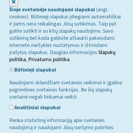
Uždaryti
Šioje svetainėje naudojami slapukai
(angl.
cookies). Būtinieji slapukai įdiegiami automatiškai
ir jiems nėra reikalingas Jūsų sutikimas. Taip pat
galite sutikti ir su kitų slapukų naudojimu. Savo
sutikimą bet kada galėsite atšaukti pakeisdami
interneto naršyklės nustatymus ir ištrindami
įrašytus slapukus. Daugiau informacijos
Slapukų
politika
;
Privatumo politika.
Būtinieji slapukai
Naudojami sklandžiam svetainės veikimui ir įgalina
pagrindines svetainės funkcijas. Be šių slapukų
svetainė negali tinkamai veikti.
Analitiniai slapukai
Renka statistinę informaciją apie svetainės
naudojimą ir naudojami Jūsų naršymo patirties