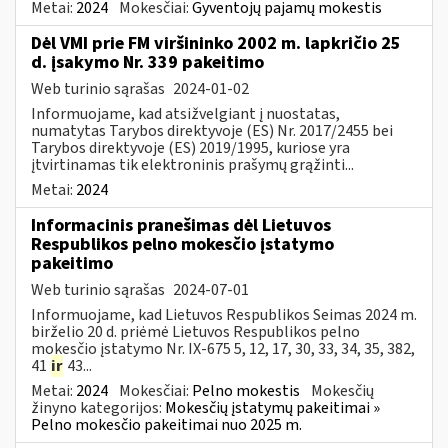
Metai:
2024
Mokesčiai:
Gyventojų pajamų mokestis
Dėl VMI prie FM viršininko 2002 m. lapkričio 25
d. įsakymo Nr. 339 pakeitimo
Web turinio sąrašas
2024-01-02
Informuojame, kad atsižvelgiant į nuostatas,
numatytas Tarybos direktyvoje (ES) Nr. 2017/2455 bei
Tarybos direktyvoje (ES) 2019/1995, kuriose yra
įtvirtinamas tik elektroninis prašymų grąžinti...
Metai:
2024
Informacinis pranešimas dėl Lietuvos
Respublikos pelno mokesčio įstatymo
pakeitimo
Web turinio sąrašas
2024-07-01
Informuojame, kad Lietuvos Respublikos Seimas 2024 m.
birželio 20 d. priėmė Lietuvos Respublikos pelno
mokesčio įstatymo Nr. IX-675 5, 12, 17, 30, 33, 34, 35, 382,
41
ir
43...
Metai:
2024
Mokesčiai:
Pelno mokestis
Mokesčių
žinyno kategorijos:
Mokesčių įstatymų pakeitimai »
Pelno mokesčio pakeitimai nuo 2025 m.