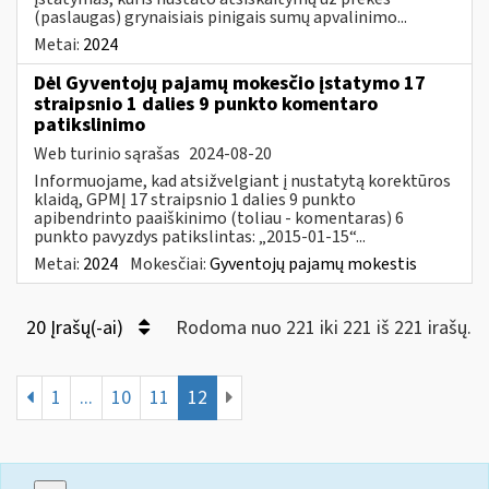
(paslaugas) grynaisiais pinigais sumų apvalinimo...
Metai:
2024
Dėl Gyventojų pajamų mokesčio įstatymo 17
straipsnio 1 dalies 9 punkto komentaro
patikslinimo
Web turinio sąrašas
2024-08-20
Informuojame, kad atsižvelgiant į nustatytą korektūros
klaidą, GPMĮ 17 straipsnio 1 dalies 9 punkto
apibendrinto paaiškinimo (toliau - komentaras) 6
punkto pavyzdys patikslintas: „2015-01-15“...
Metai:
2024
Mokesčiai:
Gyventojų pajamų mokestis
20 Įrašų(-ai)
Rodoma nuo 221 iki 221 iš 221 irašų.
1
...
10
11
12