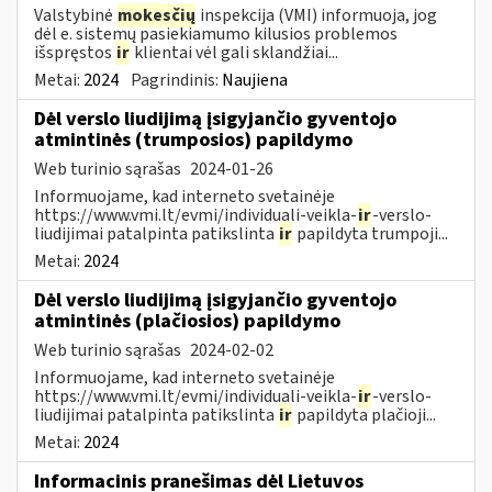
Valstybinė
mokesčių
inspekcija (VMI) informuoja, jog
dėl e. sistemų pasiekiamumo kilusios problemos
išspręstos
ir
klientai vėl gali sklandžiai...
Metai:
2024
Pagrindinis:
Naujiena
Dėl verslo liudijimą įsigyjančio gyventojo
atmintinės (trumposios) papildymo
Web turinio sąrašas
2024-01-26
Informuojame, kad interneto svetainėje
https://www.vmi.lt/evmi/individuali-veikla-
ir
-verslo-
liudijimai patalpinta patikslinta
ir
papildyta trumpoji...
Metai:
2024
Dėl verslo liudijimą įsigyjančio gyventojo
atmintinės (plačiosios) papildymo
Web turinio sąrašas
2024-02-02
Informuojame, kad interneto svetainėje
https://www.vmi.lt/evmi/individuali-veikla-
ir
-verslo-
liudijimai patalpinta patikslinta
ir
papildyta plačioji...
Metai:
2024
Informacinis pranešimas dėl Lietuvos