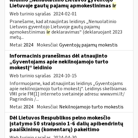
Lietuvoje gautų pajamų apmokestinimas
ir
Web turinio sąrašas
2024-02-01
Pranešame, kad atnaujintas leidinys „Nenuolatinio
Lietuvos gyventojo Lietuvoje gautų pajamų
apmokestinimas
ir
deklaravimas“ (deklaruojant 2023
metų...
Metai:
2024
Mokesčiai:
Gyventojų pajamų mokestis
Informacinis pranešimas dėl atnaujinto
„Gyventojams apie nekilnojamojo turto
mokestį“ leidinio
Web turinio sąrašas
2024-10-15
Informuojame, kad atnaujintas leidinys „Gyventojams
apie nekilnojamojo turto mokestį“. Leidinys skelbiamas
VMI prie FM[1] interneto svetainėje adresu: www.vmi.lt/
Pagrindinis /...
Metai:
2024
Mokesčiai:
Nekilnojamojo turto mokestis
Dėl Lietuvos Respublikos pelno mokesčio
įstatymo 50 straipsnio 1-6 dalių apibendrintų
paaiškinimų (komentarų) pakeitimo
Web turinio sąrašas
2024-04-30