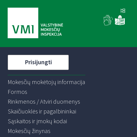
Prisijungti
Mokesčių mokėtojų informacija
Formos
Rinkmenos / Atviri duomenys
Skaičiuoklės ir pagalbininkai
Sąskaitos ir įmokų kodai
Mokesčių žinynas