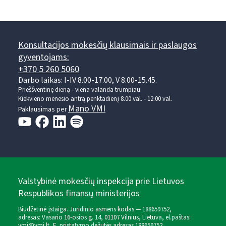
Konsultacijos mokesčių klausimais ir paslaugos
gyventojams:
+370 5 260 5060
Darbo laikas: I-IV 8.00-17.00, V 8.00-15.45.
Prieššventinę dieną - viena valanda trumpiau.
Kiekvieno mėnesio antrą penktadienį 8.00 val. - 12.00 val.
Mano VMI
Paklausimas per
Valstybinė mokesčių inspekcija prie Lietuvos
Respublikos finansų ministerijos
Biudžetinė įstaiga. Juridinio asmens kodas — 188659752,
adresas: Vasario 16-osios g. 14, 01107 Vilnius, Lietuva, el.paštas:
vmi@vmi.lt
, E. pristatymo dėžutės adresas 188659752