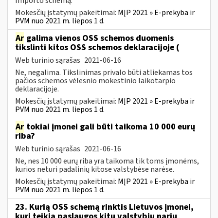
Importo schemą.
Mokesčių įstatymų pakeitimai:
MĮP 2021 » E-prekyba ir
PVM nuo 2021 m. liepos 1 d.
Ar
galima vienos OSS schemos duomenis
tikslinti kitos OSS schemos deklaracijoje (
Web turinio sąrašas
2021-06-16
Ne, negalima. Tikslinimas privalo būti atliekamas tos
pačios schemos vėlesnio mokestinio laikotarpio
deklaracijoje.
Mokesčių įstatymų pakeitimai:
MĮP 2021 » E-prekyba ir
PVM nuo 2021 m. liepos 1 d.
Ar
tokiai įmonei gali būti taikoma 10 000 eurų
riba?
Web turinio sąrašas
2021-06-16
Ne, nes 10 000 eurų riba yra taikoma tik toms įmonėms,
kurios neturi padalinių kitose valstybėse narėse.
Mokesčių įstatymų pakeitimai:
MĮP 2021 » E-prekyba ir
PVM nuo 2021 m. liepos 1 d.
23. Kurią OSS schemą rinktis Lietuvos įmonei,
kuri teikia paslaugos kitų valstybių narių