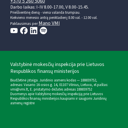
+370 5 260 5060
Darbo laikas: I-IV 8.00-17.00, V 8.00-15.45.
Prieššventinę dieną - viena valanda trumpiau.
Kiekvieno mėnesio antrą penktadienį 8.00 val. - 12.00 val.
Mano VMI
Paklausimas per
Valstybinė mokesčių inspekcija prie Lietuvos
Respublikos finansų ministerijos
Biudžetinė įstaiga. Juridinio asmens kodas — 188659752,
adresas: Vasario 16-osios g. 14, 01107 Vilnius, Lietuva, el.paštas:
vmi@vmi.lt
, E. pristatymo dėžutės adresas 188659752
Duomenys apie Valstybinę mokesčių inspekciją prie Lietuvos
Respublikos finansų ministerijos kaupiami ir saugomi Juridinių
asmenų registre