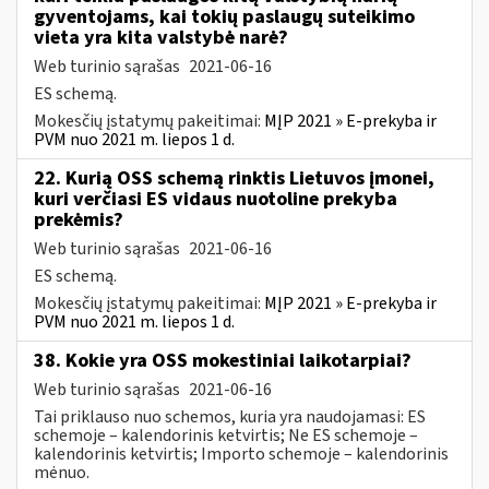
gyventojams, kai tokių paslaugų suteikimo
vieta yra kita valstybė narė?
Web turinio sąrašas
2021-06-16
ES schemą.
Mokesčių įstatymų pakeitimai:
MĮP 2021 » E-prekyba ir
PVM nuo 2021 m. liepos 1 d.
22. Kurią OSS schemą rinktis Lietuvos įmonei,
kuri verčiasi ES vidaus nuotoline prekyba
prekėmis?
Web turinio sąrašas
2021-06-16
ES schemą.
Mokesčių įstatymų pakeitimai:
MĮP 2021 » E-prekyba ir
PVM nuo 2021 m. liepos 1 d.
38. Kokie yra OSS mokestiniai laikotarpiai?
Web turinio sąrašas
2021-06-16
Tai priklauso nuo schemos, kuria yra naudojamasi: ES
schemoje – kalendorinis ketvirtis; Ne ES schemoje –
kalendorinis ketvirtis; Importo schemoje – kalendorinis
mėnuo.