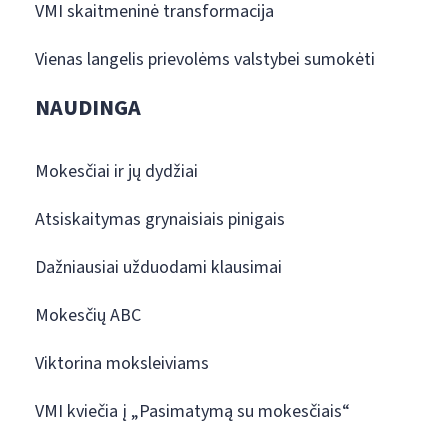
VMI skaitmeninė transformacija
Vienas langelis prievolėms valstybei sumokėti
NAUDINGA
Mokesčiai ir jų dydžiai
Atsiskaitymas grynaisiais pinigais
Dažniausiai užduodami klausimai
Mokesčių ABC
Viktorina moksleiviams
VMI kviečia į „Pasimatymą su mokesčiais“