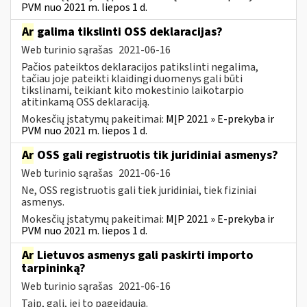
PVM nuo 2021 m. liepos 1 d.
Ar
galima tikslinti OSS deklaracijas?
Web turinio sąrašas
2021-06-16
Pačios pateiktos deklaracijos patikslinti negalima,
tačiau joje pateikti klaidingi duomenys gali būti
tikslinami, teikiant kito mokestinio laikotarpio
atitinkamą OSS deklaraciją.
Mokesčių įstatymų pakeitimai:
MĮP 2021 » E-prekyba ir
PVM nuo 2021 m. liepos 1 d.
Ar
OSS gali registruotis tik juridiniai asmenys?
Web turinio sąrašas
2021-06-16
Ne, OSS registruotis gali tiek juridiniai, tiek fiziniai
asmenys.
Mokesčių įstatymų pakeitimai:
MĮP 2021 » E-prekyba ir
PVM nuo 2021 m. liepos 1 d.
Ar
Lietuvos asmenys gali paskirti importo
tarpininką?
Web turinio sąrašas
2021-06-16
Taip, gali, jei to pageidauja.