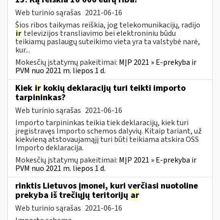
Web turinio sąrašas
2021-06-16
Šios ribos taikymas reiškia, jog telekomunikacijų, radijo
ir
televizijos transliavimo bei elektroniniu būdu
teikiamų paslaugų suteikimo vieta yra ta valstybė narė,
kur...
Mokesčių įstatymų pakeitimai:
MĮP 2021 » E-prekyba ir
PVM nuo 2021 m. liepos 1 d.
Kiek
ir
kokių deklaracijų turi teikti importo
tarpininkas?
Web turinio sąrašas
2021-06-16
Importo tarpininkas teikia tiek deklaracijų, kiek turi
įregistravęs Importo schemos dalyvių. Kitaip tariant, už
kiekvieną atstovaujamąjį turi būti teikiama atskira OSS
Importo deklaracija.
Mokesčių įstatymų pakeitimai:
MĮP 2021 » E-prekyba ir
PVM nuo 2021 m. liepos 1 d.
rinktis Lietuvos įmonei, kuri verčiasi nuotoline
prekyba iš trečiųjų teritorijų
ar
Web turinio sąrašas
2021-06-16