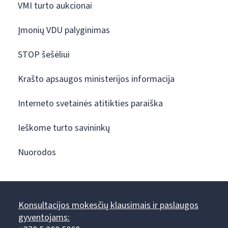
VMI turto aukcionai
Įmonių VDU palyginimas
STOP šešėliui
Krašto apsaugos ministerijos informacija
Interneto svetainės atitikties paraiška
Ieškome turto savininkų
Nuorodos
Konsultacijos mokesčių klausimais ir paslaugos
gyventojams: