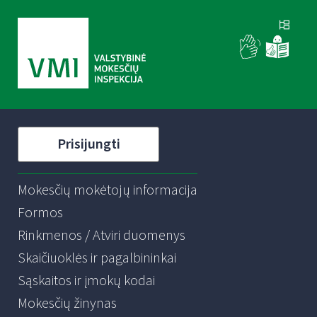
Prisijungti
Mokesčių mokėtojų informacija
Formos
Rinkmenos / Atviri duomenys
Skaičiuoklės ir pagalbininkai
Sąskaitos ir įmokų kodai
Mokesčių žinynas