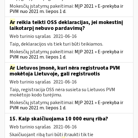
Mokesčių įstatymų pakeitimai:
MĮP 2021 » E-prekyba ir
PVM nuo 2021 m. liepos 1 d.
Ar
reikia teikti OSS deklaracijas, jei mokestinį
laikotarpį nebuvo pardavimų?
Web turinio sąrašas
2021-06-16
Taip, deklaracijos vis tiek turi būti teikiamos.
Mokesčių įstatymų pakeitimai:
MĮP 2021 » E-prekyba ir
PVM nuo 2021 m. liepos 1 d.
Ar
Lietuvos įmonė, kuri nėra registruota PVM
mokėtoja Lietuvoje, gali registruotis
Web turinio sąrašas
2021-06-16
Taip, registracija OSS nėra susieta su Lietuvos PVM
mokėtojo kodo turėjimu.
Mokesčių įstatymų pakeitimai:
MĮP 2021 » E-prekyba ir
PVM nuo 2021 m. liepos 1 d.
15. Kaip skaičiuojama 10 000 eurų riba?
Web turinio sąrašas
2021-06-16
Skaičiuojant ribą turi būti įtraukti tik tie