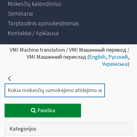
Mokesčių kalendorius
Seminarai
Tarptautinis apmokestinimas
Kontaktai / Apklausa
VMI Machine translation / VMI Машинный перевод /
VMI Машинний переклад (
English
,
Русский
,
Українська
)
Paieška
Kategorijos