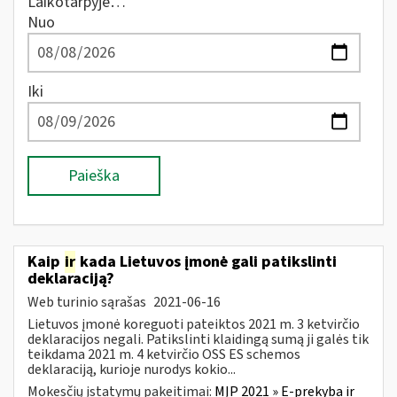
Laikotarpyje…
Nuo
Iki
Paieška
Kaip
ir
kada Lietuvos įmonė gali patikslinti
deklaraciją?
Web turinio sąrašas
2021-06-16
Lietuvos įmonė koreguoti pateiktos 2021 m. 3 ketvirčio
deklaracijos negali. Patikslinti klaidingą sumą ji galės tik
teikdama 2021 m. 4 ketvirčio OSS ES schemos
deklaraciją, kurioje nurodys kokio...
Mokesčių įstatymų pakeitimai:
MĮP 2021 » E-prekyba ir