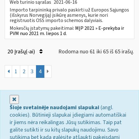
Web turinio sąrašas
2021-06-16
Importo tarpininką privalo paskirti už Europos Sąjungos
(išskyrus Norvegiją) įsikūrę asmenys, kurie nori
registruotis OSS importo schemos dalyviais.
Mokesčių įstatymų pakeitimai:
MĮP 2021 » E-prekyba ir
PVM nuo 2021 m. liepos 1 d.
20 Įrašų(-ai)
Rodoma nuo 61 iki 65 iš 65 irašų.
1
2
3
4
Uždaryti
Šioje svetainėje naudojami slapukai
(angl.
cookies). Būtinieji slapukai įdiegiami automatiškai
ir jiems nėra reikalingas Jūsų sutikimas. Taip pat
galite sutikti ir su kitų slapukų naudojimu. Savo
sutikimą bet kada galėsite atšaukti pakeisdami