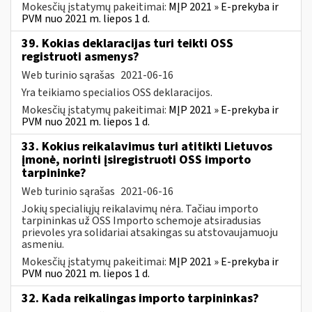
Mokesčių įstatymų pakeitimai:
MĮP 2021 » E-prekyba ir
PVM nuo 2021 m. liepos 1 d.
39. Kokias deklaracijas turi teikti OSS
registruoti asmenys?
Web turinio sąrašas
2021-06-16
Yra teikiamo specialios OSS deklaracijos.
Mokesčių įstatymų pakeitimai:
MĮP 2021 » E-prekyba ir
PVM nuo 2021 m. liepos 1 d.
33. Kokius reikalavimus turi atitikti Lietuvos
įmonė, norinti įsiregistruoti OSS importo
tarpininke?
Web turinio sąrašas
2021-06-16
Jokių specialiųjų reikalavimų nėra. Tačiau importo
tarpininkas už OSS Importo schemoje atsiradusias
prievoles yra solidariai atsakingas su atstovaujamuoju
asmeniu.
Mokesčių įstatymų pakeitimai:
MĮP 2021 » E-prekyba ir
PVM nuo 2021 m. liepos 1 d.
32. Kada reikalingas importo tarpininkas?