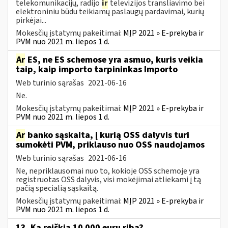
telekomunikacijų, radijo
ir
televizijos transliavimo bei
elektroniniu būdu teikiamų paslaugų pardavimai, kurių
pirkėjai...
Mokesčių įstatymų pakeitimai:
MĮP 2021 » E-prekyba ir
PVM nuo 2021 m. liepos 1 d.
Ar
ES, ne ES schemose yra asmuo, kuris veikia
taip, kaip importo tarpininkas Importo
Web turinio sąrašas
2021-06-16
Ne.
Mokesčių įstatymų pakeitimai:
MĮP 2021 » E-prekyba ir
PVM nuo 2021 m. liepos 1 d.
Ar
banko sąskaita, į kurią OSS dalyvis turi
sumokėti PVM, priklauso nuo OSS naudojamos
Web turinio sąrašas
2021-06-16
Ne, nepriklausomai nuo to, kokioje OSS schemoje yra
registruotas OSS dalyvis, visi mokėjimai atliekami į tą
pačią specialią sąskaitą.
Mokesčių įstatymų pakeitimai:
MĮP 2021 » E-prekyba ir
PVM nuo 2021 m. liepos 1 d.
13. Ką reiškia 10 000 eurų riba?