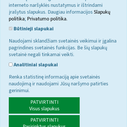
interneto naršyklės nustatymus ir ištrindami
įrašytus slapukus. Daugiau informacijos
Slapukų
politika
;
Privatumo politika.
Būtinieji slapukai
Naudojami sklandžiam svetainės veikimui ir įgalina
pagrindines svetainės funkcijas. Be šių slapukų
svetainė negali tinkamai veikti.
Analitiniai slapukai
Renka statistinę informaciją apie svetainės
naudojimą ir naudojami Jūsų naršymo patirties
gerinimui.
PATVIRTINTI
Visus slapukus
PATVIRTINTI
Pasirinktus slapukus