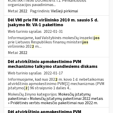
KONTAKTINIAI DUOMENYS: I.1. Perkančiosios
organizacijos pavadinimas...
Metai:
2022
Pagrindinis:
Viešieji pirkimai
Dėl VMI prie FM viršininko 2010 m. sausio 5 d.
įsakymo Nr. VA-1 pakeitimo
Web turinio sąrašas
2022-01-31
Informuojame, kad Valstybinės mokesčių inspekci
jos
prie Lietuvos Respublikos finansų ministeri
jos
viršininko 202
2
m....
Metai:
2022
Dėl atvirkštinio apmokestinimo PVM
mechanizmo taikymo standiesiems diskams
Web turinio sąrašas
2022-01-17
Informuojame, kad nuo 202
2
m. kovo 1 d. nebetaikomas
atvirkštinio apmokestinimo PVM[1] mechanizmas (PVM
įstatymo[
2
] 96 straipsnio 1 dalies 4...
Mokesčių žinyno kategorijos:
Mokesčių įstatymų
pakeitimai » Mokesčių įstatymų pakeitimai 2022 metais
» Pridėtinės vertės mokesčio pakeitimai nuo 2022 m.
Dėl atvirkštinio apmokestinimo PVM