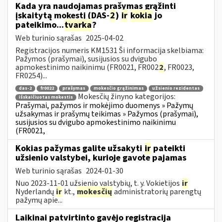
Kada yra naudojamas prašymas grąžinti
įskaitytą mokestį (DAS-
2
)
ir
kokia
jo
pateikimo...
tvarka
?
Web turinio sąrašas
2025-04-02
Registracijos numeris KM1531 Ši informacija skelbiama:
Pažymos (prašymai), susijusios su dvigubo
apmokestinimo naikinimu (FR0021, FR002
2
, FR0023,
FR0254)...
das-2
fr0022
prašymas
mokesčio grąžinimas
užsienio rezidentas
Mokesčių žinyno kategorijos:
išskaičiuotas mokestis
Prašymai, pažymos ir mokėjimo duomenys » Pažymų
užsakymas ir prašymų teikimas » Pažymos (prašymai),
susijusios su dvigubo apmokestinimo naikinimu
(FR0021,
Kokias pažymas galite užsakyti
ir
pateikti
užsienio valstybei, kurioje gavote pajamas
Web turinio sąrašas
2024-01-30
Nuo 2023-11-01 užsienio valstybių, t. y. Vokietijos
ir
Nyderlandų
ir
kt.,
mokesčių
administratorių parengtų
pažymų apie...
Laikinai patvirtinto gavėjo registracija