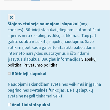
Uždaryti
Šioje svetainėje naudojami slapukai
(angl.
cookies). Būtinieji slapukai įdiegiami automatiškai
ir jiems nėra reikalingas Jūsų sutikimas. Taip pat
galite sutikti ir su kitų slapukų naudojimu. Savo
sutikimą bet kada galėsite atšaukti pakeisdami
interneto naršyklės nustatymus ir ištrindami
įrašytus slapukus. Daugiau informacijos
Slapukų
politika
;
Privatumo politika.
Būtinieji slapukai
Naudojami sklandžiam svetainės veikimui ir įgalina
pagrindines svetainės funkcijas. Be šių slapukų
svetainė negali tinkamai veikti.
Analitiniai slapukai