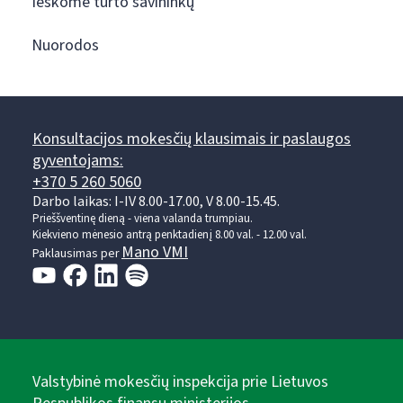
Ieškome turto savininkų
Nuorodos
Konsultacijos mokesčių klausimais ir paslaugos
gyventojams:
+370 5 260 5060
Darbo laikas: I-IV 8.00-17.00, V 8.00-15.45.
Prieššventinę dieną - viena valanda trumpiau.
Kiekvieno mėnesio antrą penktadienį 8.00 val. - 12.00 val.
Mano VMI
Paklausimas per
Valstybinė mokesčių inspekcija prie Lietuvos