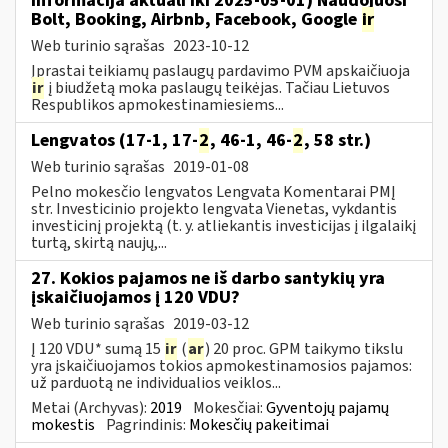
Informacija aktuali iki 2025-05-01) Naudojuosi
Bolt, Booking, Airbnb, Facebook, Google
ir
Web turinio sąrašas
2023-10-12
Įprastai teikiamų paslaugų pardavimo PVM apskaičiuoja
ir
į biudžetą moka paslaugų teikėjas. Tačiau Lietuvos
Respublikos apmokestinamiesiems...
Lengvatos (17-1, 17-
2
, 46-1, 46-
2
, 58 str.)
Web turinio sąrašas
2019-01-08
Pelno mokesčio lengvatos Lengvata Komentarai PMĮ
str. Investicinio projekto lengvata Vienetas, vykdantis
investicinį projektą (t. y. atliekantis investicijas į ilgalaikį
turtą, skirtą naujų,...
27. Kokios pajamos ne iš darbo santykių yra
įskaičiuojamos į 120 VDU?
Web turinio sąrašas
2019-03-12
Į 120 VDU* sumą 15
ir
(
ar
) 20 proc. GPM taikymo tikslu
yra įskaičiuojamos tokios apmokestinamosios pajamos:
už parduotą ne individualios veiklos...
Metai (Archyvas):
2019
Mokesčiai:
Gyventojų pajamų
mokestis
Pagrindinis:
Mokesčių pakeitimai