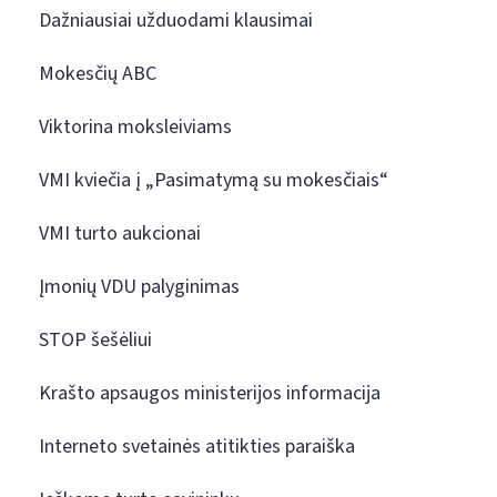
Dažniausiai užduodami klausimai
Mokesčių ABC
Viktorina moksleiviams
VMI kviečia į „Pasimatymą su mokesčiais“
VMI turto aukcionai
Įmonių VDU palyginimas
STOP šešėliui
Krašto apsaugos ministerijos informacija
Interneto svetainės atitikties paraiška