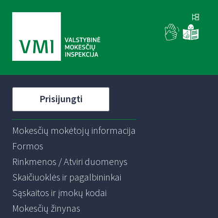
Prisijungti
Mokesčių mokėtojų informacija
Formos
Rinkmenos / Atviri duomenys
Skaičiuoklės ir pagalbininkai
Sąskaitos ir įmokų kodai
Mokesčių žinynas