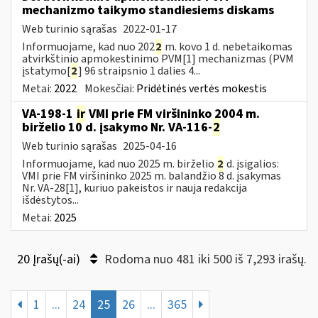
mechanizmo taikymo standiesiems diskams
Web turinio sąrašas
2022-01-17
Informuojame, kad nuo 202
2
m. kovo 1 d. nebetaikomas
atvirkštinio apmokestinimo PVM[1] mechanizmas (PVM
įstatymo[
2
] 96 straipsnio 1 dalies 4...
Metai:
2022
Mokesčiai:
Pridėtinės vertės mokestis
VA-198-1
ir
VMI prie FM viršininko 2004 m.
birželio 10 d. įsakymo Nr. VA-116-
2
Web turinio sąrašas
2025-04-16
Informuojame, kad nuo 2025 m. birželio
2
d. įsigalios:
VMI prie FM viršininko 2025 m. balandžio 8 d. įsakymas
Nr. VA-28[1], kuriuo pakeistos ir nauja redakcija
išdėstytos...
Metai:
2025
20 Įrašų(-ai)
Rodoma nuo 481 iki 500 iš 7,293 irašų.
1
...
24
25
26
...
365