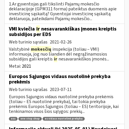
1.Ar gyventojas gali tikslinti Pajamų mokesčio
deklaracijoje (GPM311 forma) pateiktus duomenis apie
investicinę sąskaitą? Gyventojai investicinę sąskaitą
deklaruoja, pateikdami Pajamų mokesčio...
VMI kviečia
ir
nesavarankiškas įmones kreiptis
subsidijos per EDS
Web turinio sąrašas
2021-02-26
Valstybinė
mokesčių
inspekcija (toliau – VMI)
informuoja, jog nuo šiandien dėl negrąžinamosios
subsidijos gali kreiptis
ir
nesavarankiškos įmonės...
Metai:
2021
Europos Sąjungos vidaus nuotolinė prekyba
prekėmis
Web turinio sąrašas
2023-07-11
Europos Sąjungos vidaus nuotolinė prekyba prekėmis
(toliau – ES nuotolinė prekyba), tai tokia prekyba
prekėmis Europos Sąjungos (toliau – ES) teritorijoje, kai
tenkinamos visos šios sąlygos: prekių...
oss
one stop shop
es vidaus nuotolinė prekyba