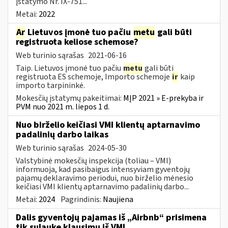
įstatymo Nr. IX-751...
Metai:
2022
Ar
Lietuvos įmonė tuo pačiu
metu
gali būti
registruota keliose schemose?
Web turinio sąrašas
2021-06-16
Taip. Lietuvos įmonė tuo pačiu
metu
gali būti
registruota ES schemoje, Importo schemoje
ir
kaip
importo tarpininkė.
Mokesčių įstatymų pakeitimai:
MĮP 2021 » E-prekyba ir
PVM nuo 2021 m. liepos 1 d.
Nuo birželio keičiasi VMI klientų aptarnavimo
padalinių darbo laikas
Web turinio sąrašas
2024-05-30
Valstybinė mokesčių inspekcija (toliau – VMI)
informuoja, kad pasibaigus intensyviam gyventojų
pajamų deklaravimo periodui, nuo birželio mėnesio
keičiasi VMI klientų aptarnavimo padalinių darbo...
Metai:
2024
Pagrindinis:
Naujiena
Dalis gyventojų pajamas iš „Airbnb“ prisimena
tik sulaukę klausimų iš VMI