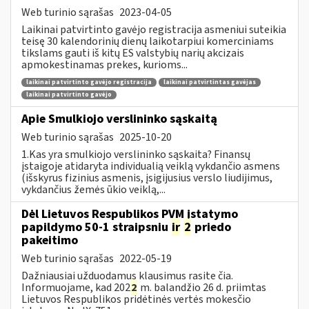
Web turinio sąrašas
2023-04-05
Laikinai patvirtinto gavėjo registracija asmeniui suteikia
teisę 30 kalendorinių dienų laikotarpiui komerciniams
tikslams gauti iš kitų ES valstybių narių akcizais
apmokestinamas prekes, kurioms...
laikinai patvirtinto gavėjo registracija
laikinai patvirtintas gavėjas
laikinai patvirtinto gavėjo
Apie Smulkiojo verslininko sąskaitą
Web turinio sąrašas
2025-10-20
1.Kas yra smulkiojo verslininko sąskaita? Finansų
įstaigoje atidaryta individualią veiklą vykdančio asmens
(išskyrus fizinius asmenis, įsigijusius verslo liudijimus,
vykdančius žemės ūkio veiklą,...
Dėl Lietuvos Respublikos PVM įstatymo
papildymo 50-1 straipsniu
ir
2
priedo
pakeitimo
Web turinio sąrašas
2022-05-19
Dažniausiai užduodamus klausimus rasite čia.
Informuojame, kad 202
2
m. balandžio 26 d. priimtas
Lietuvos Respublikos pridėtinės vertės mokesčio