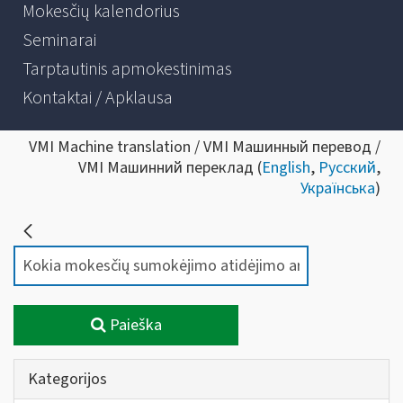
Mokesčių kalendorius
Seminarai
Tarptautinis apmokestinimas
Kontaktai / Apklausa
VMI Machine translation / VMI Машинный перевод /
VMI Машинний переклад (
English
,
Русский
,
Українська
)
Paieška
Kategorijos