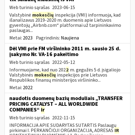
Web turinio sąrašas
2023-06-15
Valstybinė
mokesčių
inspekcija (VMI) informuoja, kad
išanalizavus 2019-2020 m. duomenis apie Lietuvos
gyventojų „Airbnb.com“ platformai už tarpininkavimo
paslaugas...
Metai:
2023
Pagrindinis:
Naujiena
Dėl VMI prie FM viršininko 2011 m. sausio 25 d.
įsakymo Nr. VA-16 pakeitimo
Web turinio sąrašas
2022-05-12
Informuojame, kad nuo 202
2
m. gegužės 5 d. įsigaliojo
Valstybinės
mokesčių
inspekcijos prie Lietuvos
Respublikos finansų ministerijos viršininko...
Metai:
2022
naudotis duomenų bazių moduliais „TRANSFER
PRICING CATALYST – ALL WORLDWIDE
COMPANIES“
ir
Web turinio sąrašas
2022-11-15
INFORMACIJA APIE SUDARYTAS SUTARTIS Paslaugų
pirkimai I. PERKANČIOJI ORGANIZACIJA, ADRESAS
IR