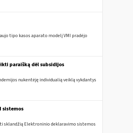
naujo tipo kasos aparato modelį VMI pradėjo
ikti paraišką dėl subsidijos
ndemijos nukentėję individualią veiklą vykdantys
I sistemos
nti sklandžią Elektroninio deklaravimo sistemos