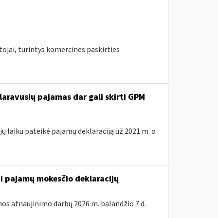
ojai, turintys komercinės paskirties
laravusių pajamas dar gali skirti GPM
ų laiku pateikė pajamų deklaraciją už 2021 m. o
ti pajamų mokesčio deklaracijų
os atnaujinimo darbų 2026 m. balandžio 7 d.