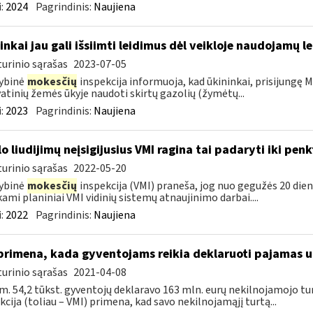
:
2024
Pagrindinis:
Naujiena
inkai jau gali išsiimti leidimus dėl veikloje naudojamų l
urinio sąrašas
2023-07-05
ybinė
mokesčių
inspekcija informuoja, kad ūkininkai, prisijungę Ma
atinių žemės ūkyje naudoti skirtų gazolių (žymėtų...
:
2023
Pagrindinis:
Naujiena
lo liudijimų neįsigijusius VMI ragina tai padaryti iki pen
urinio sąrašas
2022-05-20
ybinė
mokesčių
inspekcija (VMI) praneša, jog nuo gegužės 20 dienos
kami planiniai VMI vidinių sistemų atnaujinimo darbai....
:
2022
Pagrindinis:
Naujiena
primena, kada gyventojams reikia deklaruoti pajamas 
urinio sąrašas
2021-04-08
m. 54,2 tūkst. gyventojų deklaravo 163 mln. eurų nekilnojamojo 
kcija (toliau – VMI) primena, kad savo nekilnojamąjį turtą...