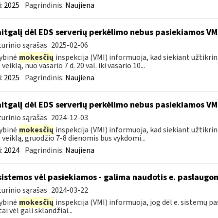
:
2025
Pagrindinis:
Naujiena
itgalį dėl EDS serverių perkėlimo nebus pasiekiamos VM
urinio sąrašas
2025-02-06
ybinė
mokesčių
inspekcija (VMI) informuoja, kad siekiant užtikri
veiklą, nuo vasario 7 d. 20 val. iki vasario 10...
:
2025
Pagrindinis:
Naujiena
itgalį dėl EDS serverių perkėlimo nebus pasiekiamos VM
urinio sąrašas
2024-12-03
ybinė
mokesčių
inspekcija (VMI) informuoja, kad siekiant užtikri
 veiklą, gruodžio 7-8 dienomis bus vykdomi...
:
2024
Pagrindinis:
Naujiena
sistemos vėl pasiekiamos - galima naudotis e. paslaugo
urinio sąrašas
2024-03-22
ybinė
mokesčių
inspekcija (VMI) informuoja, jog dėl e. sistemų 
ai vėl gali sklandžiai...