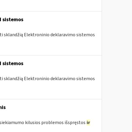
I sistemos
nti sklandžią Elektroninio deklaravimo sistemos
I sistemos
nti sklandžią Elektroninio deklaravimo sistemos
mis
pasiekiamumo kilusios problemos išspręstos
ir