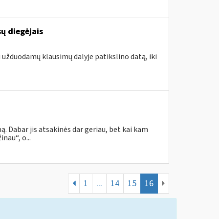
ų diegėjais
i užduodamų klausimų dalyje patikslino datą, iki
. Dabar jis atsakinės dar geriau, bet kai kam
nau“, o...
1
...
14
15
16