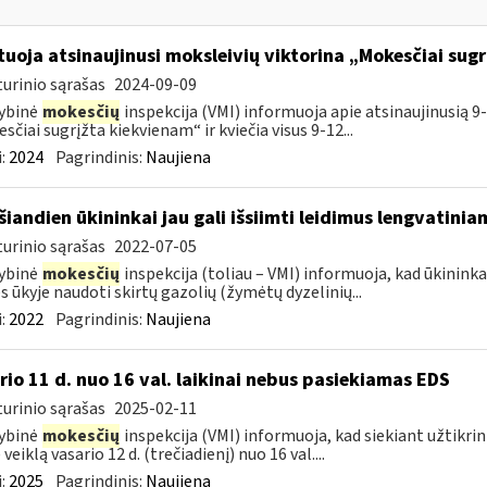
tuoja atsinaujinusi moksleivių viktorina „Mokesčiai sug
urinio sąrašas
2024-09-09
ybinė
mokesčių
inspekcija (VMI) informuoja apie atsinaujinusią 9-
sčiai sugrįžta kiekvienam“ ir kviečia visus 9-12...
:
2024
Pagrindinis:
Naujiena
šiandien ūkininkai jau gali išsiimti leidimus lengvatini
urinio sąrašas
2022-07-05
ybinė
mokesčių
inspekcija (toliau – VMI) informuoja, kad ūkininkai 
 ūkyje naudoti skirtų gazolių (žymėtų dyzelinių...
:
2022
Pagrindinis:
Naujiena
rio 11 d. nuo 16 val. laikinai nebus pasiekiamas EDS
urinio sąrašas
2025-02-11
ybinė
mokesčių
inspekcija (VMI) informuoja, kad siekiant užtikri
veiklą vasario 12 d. (trečiadienį) nuo 16 val....
:
2025
Pagrindinis:
Naujiena