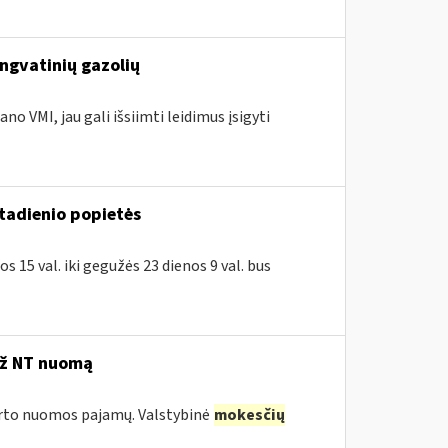
engvatinių gazolių
no VMI, jau gali išsiimti leidimus įsigyti
ktadienio popietės
 15 val. iki gegužės 23 dienos 9 val. bus
už NT nuomą
turto nuomos pajamų. Valstybinė
mokesčių