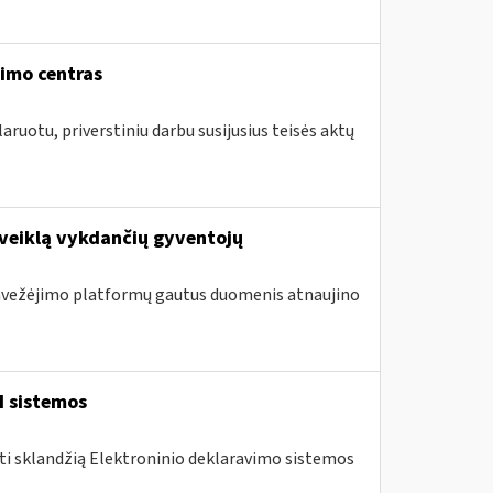
vimo centras
aruotu, priverstiniu darbu susijusius teisės aktų
 veiklą vykdančių gyventojų
 pavežėjimo platformų gautus duomenis atnaujino
I sistemos
nti sklandžią Elektroninio deklaravimo sistemos