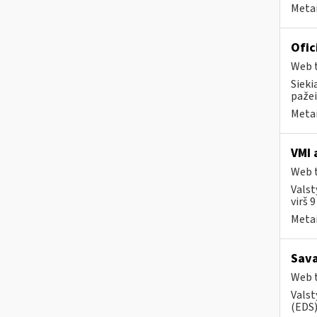
Metai
Ofic
Web t
Sieki
pažei
Metai
VMI 
Web t
Valst
virš 
Metai
Sava
Web t
Valst
(EDS) 