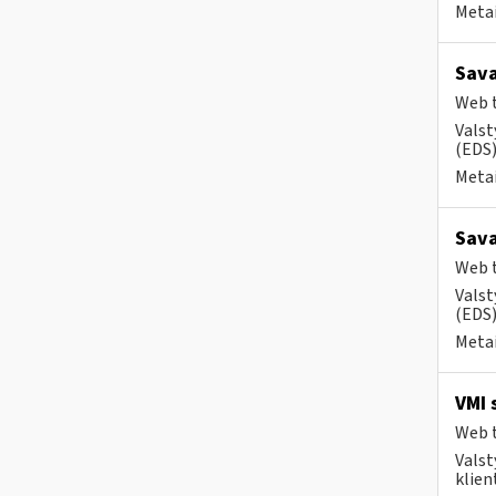
Metai
Sava
Web t
Valst
(EDS) 
Metai
Sava
Web t
Valst
(EDS)
Metai
VMI 
Web t
Valst
klient