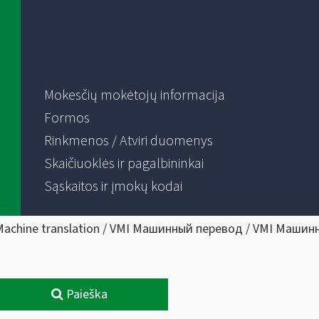
Mokesčių mokėtojų informacija
Formos
Rinkmenos / Atviri duomenys
Skaičiuoklės ir pagalbininkai
Sąskaitos ir įmokų kodai
Machine translation / VMI Машинный перевод / VMI Машин
Paieška