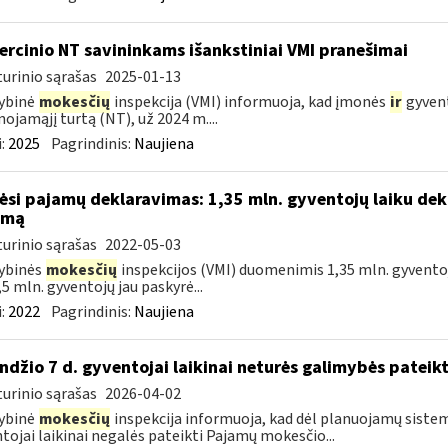
rcinio NT savininkams išankstiniai VMI pranešimai
urinio sąrašas
2025-01-13
ybinė
mokesčių
inspekcija (VMI) informuoja, kad įmonės
ir
gyvent
nojamąjį turtą (NT), už 2024 m....
:
2025
Pagrindinis:
Naujiena
ėsi pajamų deklaravimas: 1,35 mln. gyventojų laiku dek
amą
urinio sąrašas
2022-05-03
ybinės
mokesčių
inspekcijos (VMI) duomenimis 1,35 mln. gyventoj
,5 mln. gyventojų jau paskyrė...
:
2022
Pagrindinis:
Naujiena
ndžio 7 d. gyventojai laikinai neturės galimybės pateik
urinio sąrašas
2026-04-02
ybinė
mokesčių
inspekcija informuoja, kad dėl planuojamų sistem
tojai laikinai negalės pateikti Pajamų mokesčio...