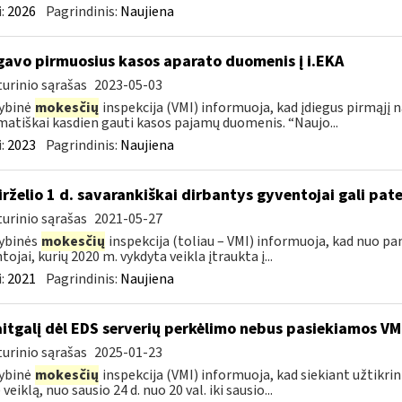
:
2026
Pagrindinis:
Naujiena
gavo pirmuosius kasos aparato duomenis į i.EKA
urinio sąrašas
2023-05-03
ybinė
mokesčių
inspekcija (VMI) informuoja, kad įdiegus pirmąjį 
atiškai kasdien gauti kasos pajamų duomenis. “Naujo...
:
2023
Pagrindinis:
Naujiena
birželio 1 d. savarankiškai dirbantys gyventojai gali pate
urinio sąrašas
2021-05-27
ybinės
mokesčių
inspekcija (toliau – VMI) informuoja, kad nuo pa
tojai, kurių 2020 m. vykdyta veikla įtraukta į...
:
2021
Pagrindinis:
Naujiena
itgalį dėl EDS serverių perkėlimo nebus pasiekiamos VM
urinio sąrašas
2025-01-23
ybinė
mokesčių
inspekcija (VMI) informuoja, kad siekiant užtikri
veiklą, nuo sausio 24 d. nuo 20 val. iki sausio...