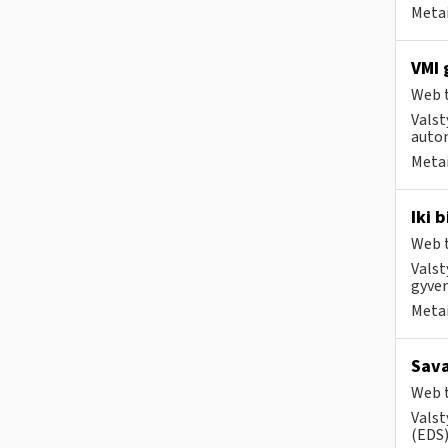
Metai
VMI 
Web t
Valst
autom
Metai
Iki 
Web t
Valst
gyven
Metai
Sava
Web t
Valst
(EDS) 