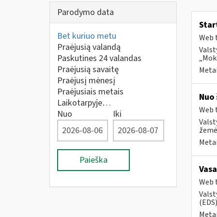
Parodymo data
Star
Bet kuriuo metu
Web t
Praėjusią valandą
Valst
Paskutines 24 valandas
„Moke
Praėjusią savaitę
Metai
Praėjusį mėnesį
Praėjusiais metais
Nuo 
Laikotarpyje…
Web t
Nuo
Iki
Valst
žemės
Metai
Paieška
Vasa
Web t
Valst
(EDS) 
Metai