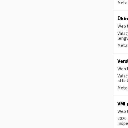
Metai
Ūkin
Web t
Valst
lengv
Metai
Vers
Web t
Valst
atlie
Metai
VMI 
Web t
2020 
inspe