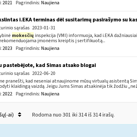
:
2021
Pagrindinis:
Naujiena
kslintas i.EKA terminas dėl susitarimų pasirašymo su kas
urinio sąrašas
2023-01-31
ybinė
mokesčių
inspekcija (VMI) informuoja, kad i.EKA dažniausia
rekomenduojama įmonėms kreiptis į sertifikuotą...
:
2023
Pagrindinis:
Naujiena
u pastebėjote, kad Simas atsako blogai
urinio sąrašas
2022-06-20
e pranešti, kad neseniai atnaujinome mūsų virtualų asistentą Simą
rodyti klaidingą vaizdą. Jeigu Jums Simas atsakinėja tik žodžiu „neži
:
2022
Pagrindinis:
Naujiena
šų(-ai)
Rodoma nuo 301 iki 314 iš 314 irašų.