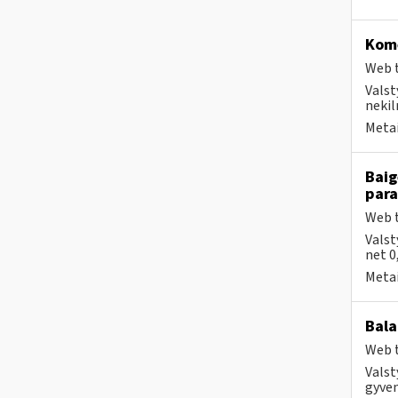
Kome
Web t
Valst
nekil
Metai
Baig
par
Web t
Valst
net 0
Metai
Bala
Web t
Valst
gyven