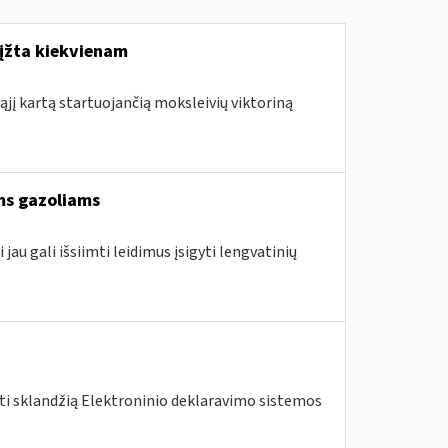
rįžta kiekvienam
ąjį kartą startuojančią moksleivių viktoriną
ams gazoliams
jau gali išsiimti leidimus įsigyti lengvatinių
nti sklandžią Elektroninio deklaravimo sistemos