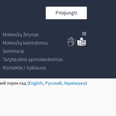
Prisijungti
Mokesčių žinynas
Mokesčių kalendorius
Seminarai
Tarptautinis apmokestinimas
Kontaktai / Apklausa
ний переклад (
English
,
Русский
,
Українська
)