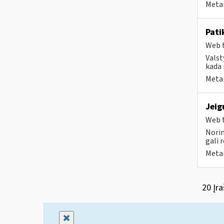
Metai
Pati
Web t
Valst
kada 
Metai
Jeig
Web t
Norim
gali 
Metai
20 Įra
Uždaryti