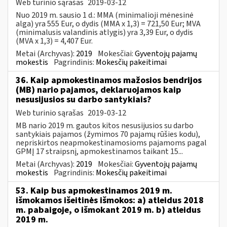
Web turinio sąrašas
2019-03-12
Nuo 2019 m. sausio 1 d.: MMA (minimalioji mėnesinė
alga) yra 555 Eur, o dydis (MMA x 1,3) = 721,50 Eur; MVA
(minimalusis valandinis atlygis) yra 3,39 Eur, o dydis
(MVA x 1,3) = 4,407 Eur.
Metai (Archyvas):
2019
Mokesčiai:
Gyventojų pajamų
mokestis
Pagrindinis:
Mokesčių pakeitimai
36. Kaip apmokestinamos mažosios bendrijos
(MB) nario pajamos, deklaruojamos kaip
nesusijusios su darbo santykiais?
Web turinio sąrašas
2019-03-12
MB nario 2019 m. gautos kitos nesusijusios su darbo
santykiais pajamos (žymimos 70 pajamų rūšies kodu),
nepriskirtos neapmokestinamosioms pajamoms pagal
GPMĮ 17 straipsnį, apmokestinamos taikant 15...
Metai (Archyvas):
2019
Mokesčiai:
Gyventojų pajamų
mokestis
Pagrindinis:
Mokesčių pakeitimai
53. Kaip bus apmokestinamos 2019 m.
išmokamos išeitinės išmokos: a) atleidus 2018
m. pabaigoje, o išmokant 2019 m. b) atleidus
2019 m.