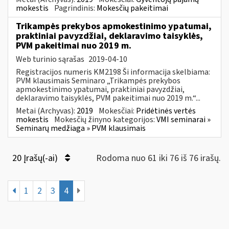
mokestis
Pagrindinis:
Mokesčių pakeitimai
Trikampės prekybos apmokestinimo ypatumai,
praktiniai pavyzdžiai, deklaravimo taisyklės,
PVM pakeitimai nuo 2019 m.
Web turinio sąrašas
2019-04-10
Registracijos numeris KM2198 Ši informacija skelbiama:
PVM klausimais Seminaro „Trikampės prekybos
apmokestinimo ypatumai, praktiniai pavyzdžiai,
deklaravimo taisyklės, PVM pakeitimai nuo 2019 m.“...
Metai (Archyvas):
2019
Mokesčiai:
Pridėtinės vertės
mokestis
Mokesčių žinyno kategorijos:
VMI seminarai »
Seminarų medžiaga » PVM klausimais
20 Įrašų(-ai)
Rodoma nuo 61 iki 76 iš 76 irašų.
1
2
3
4