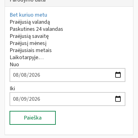
Bet kuriuo metu
Praėjusią valandą
Paskutines 24 valandas
Praėjusią savaitę
Praėjusį mėnesį
Praėjusiais metais
Laikotarpyje…
Nuo
Iki
Paieška