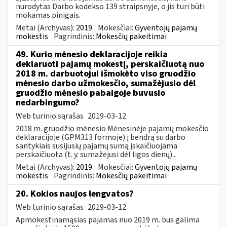
nurodytas Darbo kodekso 139 straipsnyje, o jis turi būti
mokamas pinigais.
Metai (Archyvas):
2019
Mokesčiai:
Gyventojų pajamų
mokestis
Pagrindinis:
Mokesčių pakeitimai
49. Kurio mėnesio deklaracijoje reikia
deklaruoti pajamų mokestį, perskaičiuotą nuo
2018 m. darbuotojui išmokėto viso gruodžio
mėnesio darbo užmokesčio, sumažėjusio dėl
gruodžio mėnesio pabaigoje buvusio
nedarbingumo?
Web turinio sąrašas
2019-03-12
2018 m. gruodžio mėnesio Mėnesinėje pajamų mokesčio
deklaracijoje (GPM313 formoje) į bendrą su darbo
santykiais susijusių pajamų sumą įskaičiuojama
perskaičiuota (t. y. sumažėjusi dėl ligos dienų)...
Metai (Archyvas):
2019
Mokesčiai:
Gyventojų pajamų
mokestis
Pagrindinis:
Mokesčių pakeitimai
20. Kokios naujos lengvatos?
Web turinio sąrašas
2019-03-12
Apmokestinamąsias pajamas nuo 2019 m. bus galima