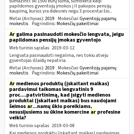
sumažinti: iki 1500 eurų suma, sumokėta kaip:
papildomos gyventojų įmokos į II pakopos pensijų
kaupimą, kurios yra didesnės negu 3 procentai šio...
Metai (Archyvas):
2019
Mokesčiai:
Gyventojų pajamų
mokestis
Pagrindinis:
Mokesčių pakeitimai
Ar
galima pasinaudoti mokesčio lengvata, jeigu
papildomas pensijų įmokas gyventojo
Web turinio sąrašas
2019-03-12
Lengvata pasinaudoti negalima, nes tokiu atveju
gyventojas išlaidų nepatiria.
Metai (Archyvas):
2019
Mokesčiai:
Gyventojų pajamų
mokestis
Pagrindinis:
Mokesčių pakeitimai
Ar
medienos produktų (įskaitant malkas)
pardavimui taikomas lengvatinis 9
proc....patvirtinimą, kad įsigyti medienos
produktai (įskaitant malkas) bus naudojami
šeimos
ar
...namų ūkio poreikiams,
nesusijusiems su ūkine komercine
ar
profesine
veikla?
Web turinio sąrašas
2019-03-08
Kai medienos produktų (įskaitant malkas) pardavimas