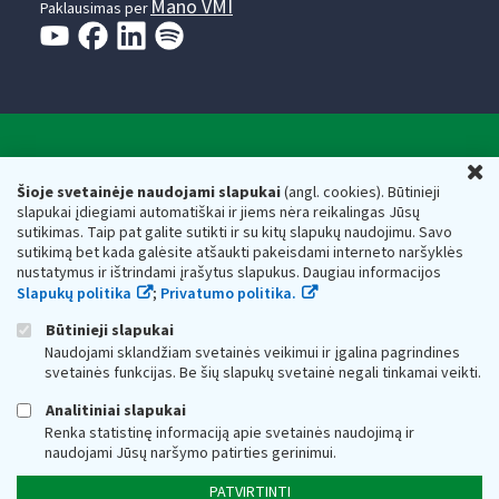
Mano VMI
Paklausimas per
Valstybinė mokesčių inspekcija prie Lietuvos
U
Respublikos finansų ministerijos
Šioje svetainėje naudojami slapukai
(angl. cookies). Būtinieji
slapukai įdiegiami automatiškai ir jiems nėra reikalingas Jūsų
Biudžetinė įstaiga. Juridinio asmens kodas — 188659752,
sutikimas. Taip pat galite sutikti ir su kitų slapukų naudojimu. Savo
adresas: Vasario 16-osios g. 14, 01107 Vilnius, Lietuva, el.paštas:
sutikimą bet kada galėsite atšaukti pakeisdami interneto naršyklės
vmi@vmi.lt
, E. pristatymo dėžutės adresas 188659752
nustatymus ir ištrindami įrašytus slapukus. Daugiau informacijos
Duomenys apie Valstybinę mokesčių inspekciją prie Lietuvos
Slapukų politika
;
Privatumo politika.
Respublikos finansų ministerijos kaupiami ir saugomi Juridinių
asmenų registre
Būtinieji slapukai
Naudojami sklandžiam svetainės veikimui ir įgalina pagrindines
svetainės funkcijas. Be šių slapukų svetainė negali tinkamai veikti.
Analitiniai slapukai
Renka statistinę informaciją apie svetainės naudojimą ir
naudojami Jūsų naršymo patirties gerinimui.
PATVIRTINTI