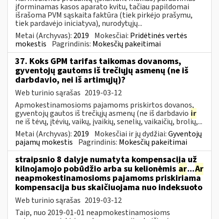
įforminamas kasos aparato kvitu, tačiau papildomai
išrašoma PVM sąskaita faktūra (tiek pirkėjo prašymu,
tiek pardavėjo iniciatyva), nurodytųjų...
Metai (Archyvas):
2019
Mokesčiai:
Pridėtinės vertės
mokestis
Pagrindinis:
Mokesčių pakeitimai
37. Koks GPM tarifas taikomas dovanoms,
gyventojų gautoms iš trečiųjų asmenų (ne iš
darbdavio, nei iš artimųjų)?
Web turinio sąrašas
2019-03-12
Apmokestinamosioms pajamoms priskirtos dovanos,
gyventojų gautos iš trečiųjų asmenų (ne iš darbdavio
ir
ne iš tėvų, įtėvių, vaikų, įvaikių, senelių, vaikaičių, brolių,...
Metai (Archyvas):
2019
Mokesčiai ir jų dydžiai:
Gyventojų
pajamų mokestis
Pagrindinis:
Mokesčių pakeitimai
straipsnio 8 dalyje numatyta kompensacija už
kilnojamojo pobūdžio arba su kelionėmis
ar
...
Ar
neapmokestinamosioms pajamoms priskiriama
kompensacija bus skaičiuojama nuo indeksuoto
Web turinio sąrašas
2019-03-12
Taip, nuo 2019-01-01 neapmokestinamosioms