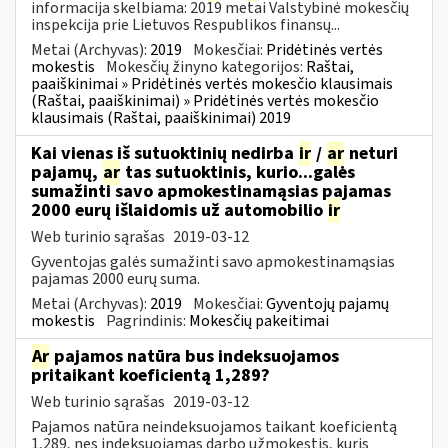
informacija skelbiama: 2019 metai Valstybinė mokesčių
inspekcija prie Lietuvos Respublikos finansų...
Metai (Archyvas):
2019
Mokesčiai:
Pridėtinės vertės
mokestis
Mokesčių žinyno kategorijos:
Raštai,
paaiškinimai » Pridėtinės vertės mokesčio klausimais
(Raštai, paaiškinimai) » Pridėtinės vertės mokesčio
klausimais (Raštai, paaiškinimai) 2019
Kai vienas iš sutuoktinių nedirba
ir
/
ar
neturi
pajamų,
ar
tas sutuoktinis, kurio...galės
sumažinti savo apmokestinamąsias pajamas
2000 eurų išlaidomis už automobilio
ir
Web turinio sąrašas
2019-03-12
Gyventojas galės sumažinti savo apmokestinamąsias
pajamas 2000 eurų suma.
Metai (Archyvas):
2019
Mokesčiai:
Gyventojų pajamų
mokestis
Pagrindinis:
Mokesčių pakeitimai
Ar
pajamos natūra bus indeksuojamos
pritaikant koeficientą 1,289?
Web turinio sąrašas
2019-03-12
Pajamos natūra neindeksuojamos taikant koeficientą
1,289, nes indeksuojamas darbo užmokestis, kuris