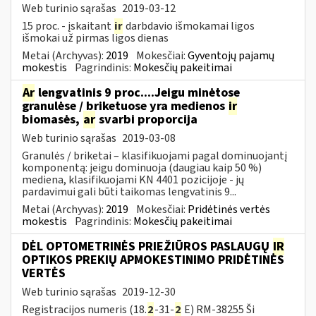
Web turinio sąrašas
2019-03-12
15 proc. - įskaitant
ir
darbdavio išmokamai ligos
išmokai už pirmas ligos dienas
Metai (Archyvas):
2019
Mokesčiai:
Gyventojų pajamų
mokestis
Pagrindinis:
Mokesčių pakeitimai
Ar
lengvatinis 9 proc....Jeigu minėtose
granulėse / briketuose yra medienos
ir
biomasės,
ar
svarbi proporcija
Web turinio sąrašas
2019-03-08
Granulės / briketai – klasifikuojami pagal dominuojantį
komponentą: jeigu dominuoja (daugiau kaip 50 %)
mediena, klasifikuojami KN 4401 pozicijoje - jų
pardavimui gali būti taikomas lengvatinis 9...
Metai (Archyvas):
2019
Mokesčiai:
Pridėtinės vertės
mokestis
Pagrindinis:
Mokesčių pakeitimai
DĖL OPTOMETRINĖS PRIEŽIŪROS PASLAUGŲ
IR
OPTIKOS PREKIŲ APMOKESTINIMO PRIDĖTINĖS
VERTĖS
Web turinio sąrašas
2019-12-30
Registracijos numeris (18.
2
-31-
2
E) RM-38255 Ši