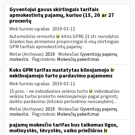
Gyventojui gavus skirtingais tarifais
apmokestintų pajamų, kuriuo (15, 20
ar
27
procentų
Web turinio sąrašas
2019-03-12
Automobilio remonto
ir
kitos GPMĮ 21 str. nurodytos
išlaidos bus atimamos proporcingai iš visų skirtingais
GPM tarifais apmokestintų pajamų.
Metai (Archyvas):
2019
Mokesčiai:
Gyventojų pajamų
mokestis
Pagrindinis:
Mokesčių pakeitimai
Koks GPM tarifas nustatytas kilnojamojo
ir
nekilnojamojo turto pardavimo pajamoms
Web turinio sąrašas
2019-03-12
15 proc. - ne individualios veiklos turto
ir
individualios
veiklos turtui priskirto nekilnojamojo pagal prigimtį
daikto pardavimo (kitokio perleidimo nuosavybėn)...
Metai (Archyvas):
2019
Mokesčiai:
Gyventojų pajamų
mokestis
Pagrindinis:
Mokesčių pakeitimai
pajamų mokesčio tarifas bus taikomas ligos,
motinystės, tėvystės, vaiko priežiūros
ir