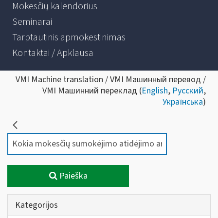
Mokesčių kalendorius
Seminarai
Tarptautinis apmokestinimas
Kontaktai / Apklausa
VMI Machine translation / VMI Машинный перевод /
VMI Машинний переклад (
English
,
Русский
,
Українська
)
Paieška
Kategorijos