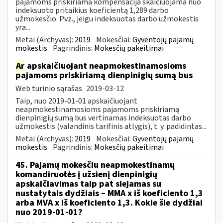
pajamoms priskiriama kompensacija skaičiuojama nuo
indeksuoto pritaikius koeficientą 1,289 darbo
užmokesčio. Pvz., jeigu indeksuotas darbo užmokestis
yra...
Metai (Archyvas):
2019
Mokesčiai:
Gyventojų pajamų
mokestis
Pagrindinis:
Mokesčių pakeitimai
Ar
apskaičiuojant neapmokestinamosioms
pajamoms priskiriamą dienpinigių sumą bus
Web turinio sąrašas
2019-03-12
Taip, nuo 2019-01-01 apskaičiuojant
neapmokestinamosioms pajamoms priskiriamą
dienpinigių sumą bus vertinamas indeksuotas darbo
užmokestis (valandinis tarifinis atlygis), t. y. padidintas...
Metai (Archyvas):
2019
Mokesčiai:
Gyventojų pajamų
mokestis
Pagrindinis:
Mokesčių pakeitimai
45. Pajamų mokesčiu neapmokestinamų
komandiruotės į užsienį dienpinigių
apskaičiavimas taip pat siejamas su
nustatytais dydžiais – MMA x iš koeficiento 1,3
arba MVA x iš koeficiento 1,3. Kokie šie dydžiai
nuo 2019-01-01?