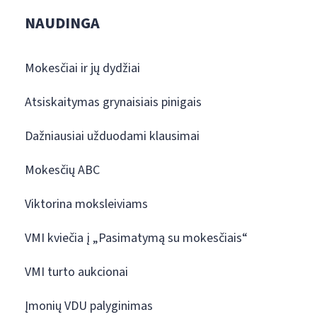
NAUDINGA
Mokesčiai ir jų dydžiai
Atsiskaitymas grynaisiais pinigais
Dažniausiai užduodami klausimai
Mokesčių ABC
Viktorina moksleiviams
VMI kviečia į „Pasimatymą su mokesčiais“
VMI turto aukcionai
Įmonių VDU palyginimas