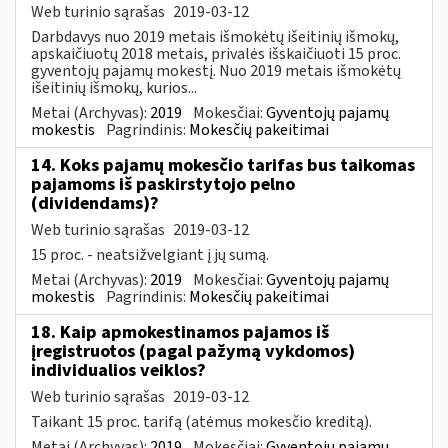
Web turinio sąrašas
2019-03-12
Darbdavys nuo 2019 metais išmokėtų išeitinių išmokų,
apskaičiuotų 2018 metais, privalės išskaičiuoti 15 proc.
gyventojų pajamų mokestį. Nuo 2019 metais išmokėtų
išeitinių išmokų, kurios...
Metai (Archyvas):
2019
Mokesčiai:
Gyventojų pajamų
mokestis
Pagrindinis:
Mokesčių pakeitimai
14. Koks pajamų mokesčio tarifas bus taikomas
pajamoms iš paskirstytojo pelno
(dividendams)?
Web turinio sąrašas
2019-03-12
15 proc. - neatsižvelgiant į jų sumą.
Metai (Archyvas):
2019
Mokesčiai:
Gyventojų pajamų
mokestis
Pagrindinis:
Mokesčių pakeitimai
18. Kaip apmokestinamos pajamos iš
įregistruotos (pagal pažymą vykdomos)
individualios veiklos?
Web turinio sąrašas
2019-03-12
Taikant 15 proc. tarifą (atėmus mokesčio kreditą).
Metai (Archyvas):
2019
Mokesčiai:
Gyventojų pajamų