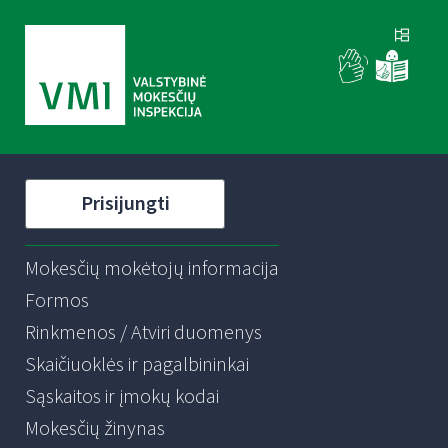
Prisijungti
Mokesčių mokėtojų informacija
Formos
Rinkmenos / Atviri duomenys
Skaičiuoklės ir pagalbininkai
Sąskaitos ir įmokų kodai
Mokesčių žinynas