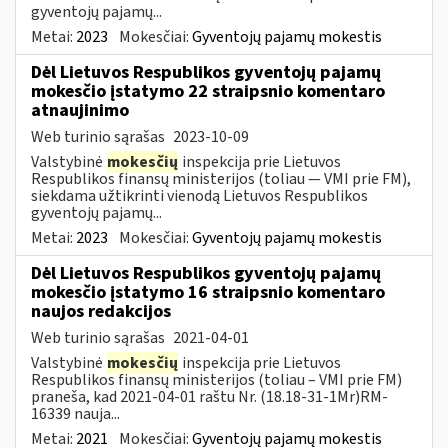
gyventojų pajamų...
Metai:
2023
Mokesčiai:
Gyventojų pajamų mokestis
Dėl Lietuvos Respublikos gyventojų pajamų
mokesčio įstatymo 22 straipsnio komentaro
atnaujinimo
Web turinio sąrašas
2023-10-09
Valstybinė
mokesčių
inspekcija prie Lietuvos
Respublikos finansų ministerijos (toliau — VMI prie FM),
siekdama užtikrinti vienodą Lietuvos Respublikos
gyventojų pajamų...
Metai:
2023
Mokesčiai:
Gyventojų pajamų mokestis
Dėl Lietuvos Respublikos gyventojų pajamų
mokesčio įstatymo 16 straipsnio komentaro
naujos redakcijos
Web turinio sąrašas
2021-04-01
Valstybinė
mokesčių
inspekcija prie Lietuvos
Respublikos finansų ministerijos (toliau – VMI prie FM)
praneša, kad 2021-04-01 raštu Nr. (18.18-31-1Mr)RM-
16339 nauja...
Metai:
2021
Mokesčiai:
Gyventojų pajamų mokestis