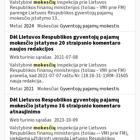
Valstybinė
mokesčių
inspekcija prie Lietuvos
Respublikos finansų ministerijos (toliau – VMI prie FM)
parengė Lietuvos Respublikos gyventojų pajamų
mokesčio įstatymo 13...
Metai:
2024
Mokesčiai:
Gyventojų pajamų mokestis
Dėl Lietuvos Respublikos gyventojų pajamų
mokesčio įstatymo 20 straipsnio komentaro
naujos redakcijos
Web turinio sąrašas
2021-07-08
Valstybinė
mokesčių
inspekcija prie Lietuvos
Respublikos finansų ministerijos (toliau – VMI prie FM)
praneša, kad 2021-07-07 raštu Nr. (18.18-31-1)RM-31605
nauja redakcija...
Metai:
2021
Mokesčiai:
Gyventojų pajamų mokestis
Dėl Lietuvos Respublikos gyventojų pajamų
mokesčio įstatymo 36 straipsnio komentaro
atnaujinimo
Web turinio sąrašas
2023-10-09
Valstybinė
mokesčių
inspekcija prie Lietuvos
Respublikos finansų ministerijos (toliau — VMI prie FM),
siekdama užtikrinti vienodą Lietuvos Respublikos