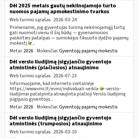
Dėl 2025 metais gautų nekilnojamojo turto
nuomos pajamų apmokestinimo tvarkos
Web turinio sąrašas
2026-03-24
Primename, jog gyventojas turimą nekilnojamąjį turtą
gali nuomoti vienu iš šių būdų: — gyvenamosios
paskirties patalpas — sumokėjus fiksuoto dydžio pajamų
mokestį
ir
...
Metai:
2026
Mokesčiai:
Gyventojų pajamų mokestis
Dėl verslo liudijimą įsigyjančio gyventojo
atmintinės (plačiosios) atnaujinimo
Web turinio sąrašas
2026-07-23
Informuojame, kad interneto svetainėje
https://www.vmi.lt/evmi/individuali-veikla-
ir
-verslo-
liudijimai patalpinta atnaujinta plačioji Verslo liudijimą
įsigijusio gyventojo...
Metai:
2026
Mokesčiai:
Gyventojų pajamų mokestis
Dėl verslo liudijimą įsigyjančio gyventojo
atmintinės (trumposios) atnaujinimo
Web turinio sąrašas
2026-03-10