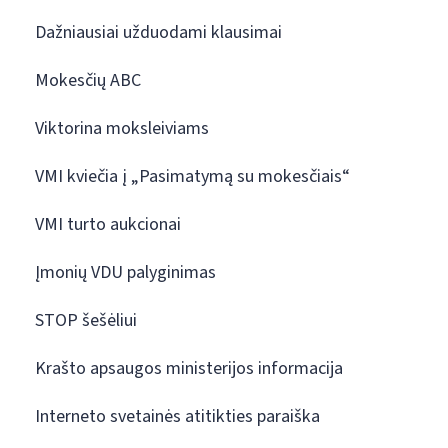
Dažniausiai užduodami klausimai
Mokesčių ABC
Viktorina moksleiviams
VMI kviečia į „Pasimatymą su mokesčiais“
VMI turto aukcionai
Įmonių VDU palyginimas
STOP šešėliui
Krašto apsaugos ministerijos informacija
Interneto svetainės atitikties paraiška