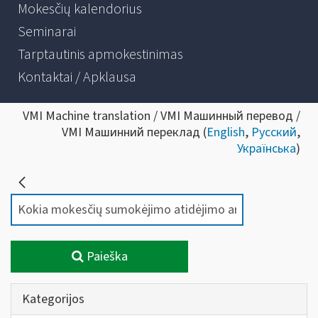
Mokesčių kalendorius
Seminarai
Tarptautinis apmokestinimas
Kontaktai / Apklausa
VMI Machine translation / VMI Машинный перевод /
VMI Машинний переклад (
English
,
Русский
,
Українська
)
Paieška
Kategorijos