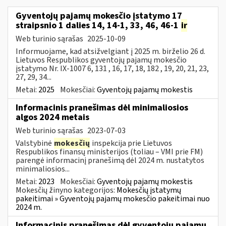
Gyventojų pajamų mokesčio įstatymo 17
straipsnio 1 dalies 14, 14-1, 33, 46, 46-1
ir
Web turinio sąrašas
2025-10-09
Informuojame, kad atsižvelgiant į 2025 m. birželio 26 d.
Lietuvos Respublikos gyventojų pajamų mokesčio
įstatymo Nr. IX-1007 6, 131 , 16, 17, 18, 182 , 19, 20, 21, 23,
27, 29, 34...
Metai:
2025
Mokesčiai:
Gyventojų pajamų mokestis
Informacinis pranešimas dėl minimaliosios
algos 2024 metais
Web turinio sąrašas
2023-07-03
Valstybinė
mokesčių
inspekcija prie Lietuvos
Respublikos finansų ministerijos (toliau – VMI prie FM)
parengė informacinį pranešimą dėl 2024 m. nustatytos
minimaliosios...
Metai:
2023
Mokesčiai:
Gyventojų pajamų mokestis
Mokesčių žinyno kategorijos:
Mokesčių įstatymų
pakeitimai » Gyventojų pajamų mokesčio pakeitimai nuo
2024 m.
Informacinis pranešimas dėl gyventojų pajamų