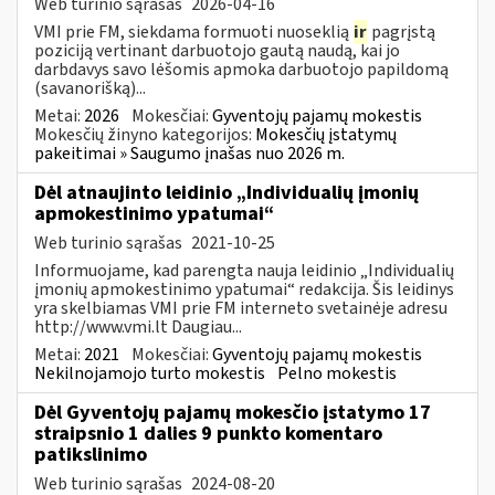
Web turinio sąrašas
2026-04-16
VMI prie FM, siekdama formuoti nuoseklią
ir
pagrįstą
poziciją vertinant darbuotojo gautą naudą, kai jo
darbdavys savo lėšomis apmoka darbuotojo papildomą
(savanorišką)...
Metai:
2026
Mokesčiai:
Gyventojų pajamų mokestis
Mokesčių žinyno kategorijos:
Mokesčių įstatymų
pakeitimai » Saugumo įnašas nuo 2026 m.
Dėl atnaujinto leidinio „Individualių įmonių
apmokestinimo ypatumai“
Web turinio sąrašas
2021-10-25
Informuojame, kad parengta nauja leidinio „Individualių
įmonių apmokestinimo ypatumai“ redakcija. Šis leidinys
yra skelbiamas VMI prie FM interneto svetainėje adresu
http://www.vmi.lt Daugiau...
Metai:
2021
Mokesčiai:
Gyventojų pajamų mokestis
Nekilnojamojo turto mokestis
Pelno mokestis
Dėl Gyventojų pajamų mokesčio įstatymo 17
straipsnio 1 dalies 9 punkto komentaro
patikslinimo
Web turinio sąrašas
2024-08-20