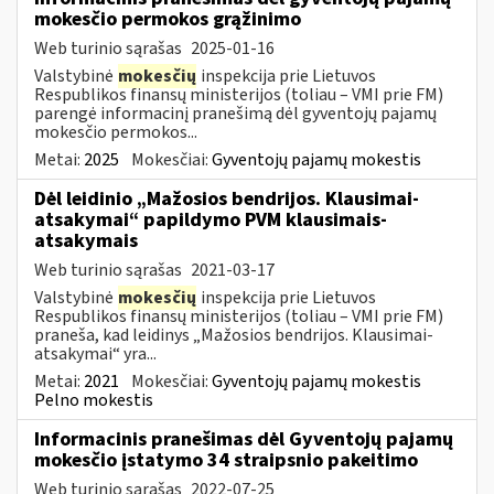
mokesčio permokos grąžinimo
Web turinio sąrašas
2025-01-16
Valstybinė
mokesčių
inspekcija prie Lietuvos
Respublikos finansų ministerijos (toliau – VMI prie FM)
parengė informacinį pranešimą dėl gyventojų pajamų
mokesčio permokos...
Metai:
2025
Mokesčiai:
Gyventojų pajamų mokestis
Dėl leidinio „Mažosios bendrijos. Klausimai-
atsakymai“ papildymo PVM klausimais-
atsakymais
Web turinio sąrašas
2021-03-17
Valstybinė
mokesčių
inspekcija prie Lietuvos
Respublikos finansų ministerijos (toliau – VMI prie FM)
praneša, kad leidinys „Mažosios bendrijos. Klausimai-
atsakymai“ yra...
Metai:
2021
Mokesčiai:
Gyventojų pajamų mokestis
Pelno mokestis
Informacinis pranešimas dėl Gyventojų pajamų
mokesčio įstatymo 34 straipsnio pakeitimo
Web turinio sąrašas
2022-07-25