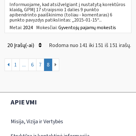
Informuojame, kad atsižvelgiant į nustatytą korektūros
klaidą, GPMĮ 17 straipsnio 1 dalies 9 punkto
apibendrinto paaiškinimo (toliau - komentaras) 6
punkto pavyzdys patikslintas: „2015-01-15“...
Metai:
2024
Mokesčiai:
Gyventojų pajamų mokestis
20 Įrašų(-ai)
Rodoma nuo 141 iki 151 iš 151 irašų.
1
...
6
7
8
APIE VMI
Misija, Vizija ir Vertybės