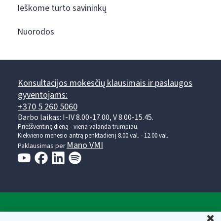
Ieškome turto savininkų
Nuorodos
Konsultacijos mokesčių klausimais ir paslaugos
gyventojams:
+370 5 260 5060
Darbo laikas: I-IV 8.00-17.00, V 8.00-15.45.
Prieššventinę dieną - viena valanda trumpiau.
Kiekvieno mėnesio antrą penktadienį 8.00 val. - 12.00 val.
Mano VMI
Paklausimas per
Valstybinė mokesčių inspekcija prie Lietuvos
U