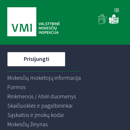
Prisijungti
Mokesčių mokėtojų informacija
Formos
Rinkmenos / Atviri duomenys
Skaičiuoklės ir pagalbininkai
Sąskaitos ir įmokų kodai
Mokesčių žinynas