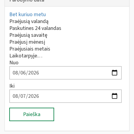
Bet kuriuo metu
Praėjusią valandą
Paskutines 24 valandas
Praėjusią savaitę
Praėjusį mėnesį
Praėjusiais metais
Laikotarpyje…
Nuo
Iki
Paieška