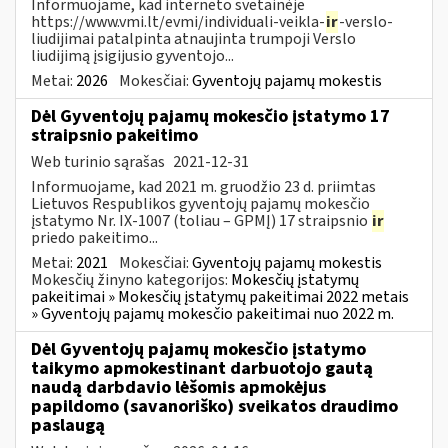
Informuojame, kad interneto svetainėje
https://www.vmi.lt/evmi/individuali-veikla-
ir
-verslo-
liudijimai patalpinta atnaujinta trumpoji Verslo
liudijimą įsigijusio gyventojo...
Metai:
2026
Mokesčiai:
Gyventojų pajamų mokestis
Dėl Gyventojų pajamų mokesčio įstatymo 17
straipsnio pakeitimo
Web turinio sąrašas
2021-12-31
Informuojame, kad 2021 m. gruodžio 23 d. priimtas
Lietuvos Respublikos gyventojų pajamų mokesčio
įstatymo Nr. IX-1007 (toliau – GPMĮ) 17 straipsnio
ir
priedo pakeitimo...
Metai:
2021
Mokesčiai:
Gyventojų pajamų mokestis
Mokesčių žinyno kategorijos:
Mokesčių įstatymų
pakeitimai » Mokesčių įstatymų pakeitimai 2022 metais
» Gyventojų pajamų mokesčio pakeitimai nuo 2022 m.
Dėl Gyventojų pajamų mokesčio įstatymo
taikymo apmokestinant darbuotojo gautą
naudą darbdavio lėšomis apmokėjus
papildomo (savanoriško) sveikatos draudimo
paslaugą