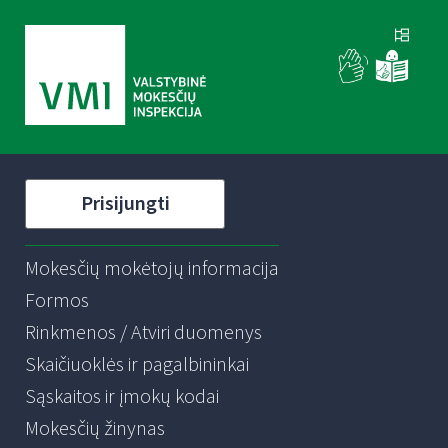
Prisijungti
Mokesčių mokėtojų informacija
Formos
Rinkmenos / Atviri duomenys
Skaičiuoklės ir pagalbininkai
Sąskaitos ir įmokų kodai
Mokesčių žinynas