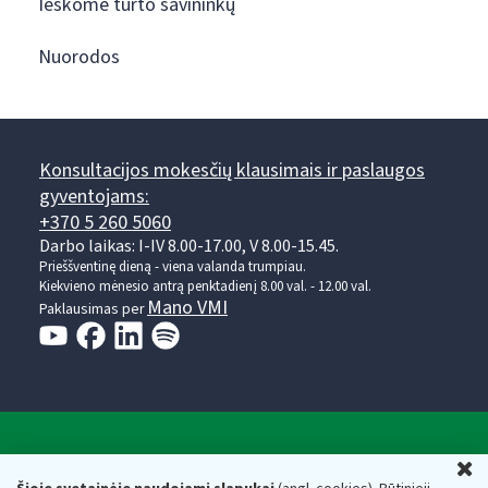
Ieškome turto savininkų
Nuorodos
Konsultacijos mokesčių klausimais ir paslaugos
gyventojams:
+370 5 260 5060
Darbo laikas: I-IV 8.00-17.00, V 8.00-15.45.
Prieššventinę dieną - viena valanda trumpiau.
Kiekvieno mėnesio antrą penktadienį 8.00 val. - 12.00 val.
Mano VMI
Paklausimas per
Valstybinė mokesčių inspekcija prie Lietuvos
U