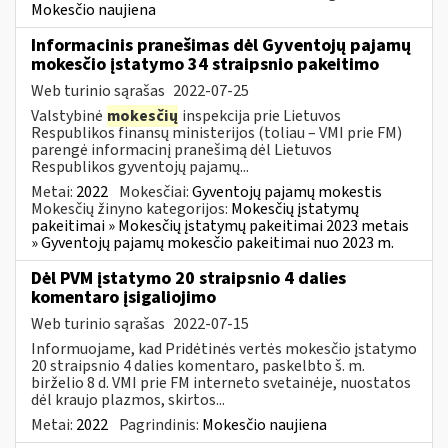
Mokesčio naujiena
Informacinis pranešimas dėl Gyventojų pajamų
mokesčio įstatymo 34 straipsnio pakeitimo
Web turinio sąrašas
2022-07-25
Valstybinė
mokesčių
inspekcija prie Lietuvos
Respublikos finansų ministerijos (toliau – VMI prie FM)
parengė informacinį pranešimą dėl Lietuvos
Respublikos gyventojų pajamų...
Metai:
2022
Mokesčiai:
Gyventojų pajamų mokestis
Mokesčių žinyno kategorijos:
Mokesčių įstatymų
pakeitimai » Mokesčių įstatymų pakeitimai 2023 metais
» Gyventojų pajamų mokesčio pakeitimai nuo 2023 m.
Dėl PVM įstatymo 20 straipsnio 4 dalies
komentaro įsigaliojimo
Web turinio sąrašas
2022-07-15
Informuojame, kad Pridėtinės vertės mokesčio įstatymo
20 straipsnio 4 dalies komentaro, paskelbto š. m.
birželio 8 d. VMI prie FM interneto svetainėje, nuostatos
dėl kraujo plazmos, skirtos...
Metai:
2022
Pagrindinis:
Mokesčio naujiena