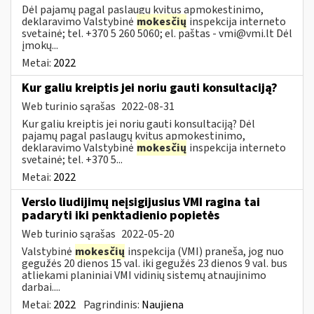
Dėl pajamų pagal paslaugų kvitus apmokestinimo,
deklaravimo Valstybinė
mokesčių
inspekcija interneto
svetainė; tel. +370 5 260 5060; el. paštas -
vmi@vmi.lt
Dėl
įmokų...
Metai:
2022
Kur galiu kreiptis jei noriu gauti konsultaciją?
Web turinio sąrašas
2022-08-31
Kur galiu kreiptis jei noriu gauti konsultaciją? Dėl
pajamų pagal paslaugų kvitus apmokestinimo,
deklaravimo Valstybinė
mokesčių
inspekcija interneto
svetainė; tel. +370 5...
Metai:
2022
Verslo liudijimų neįsigijusius VMI ragina tai
padaryti iki penktadienio popietės
Web turinio sąrašas
2022-05-20
Valstybinė
mokesčių
inspekcija (VMI) praneša, jog nuo
gegužės 20 dienos 15 val. iki gegužės 23 dienos 9 val. bus
atliekami planiniai VMI vidinių sistemų atnaujinimo
darbai....
Metai:
2022
Pagrindinis:
Naujiena