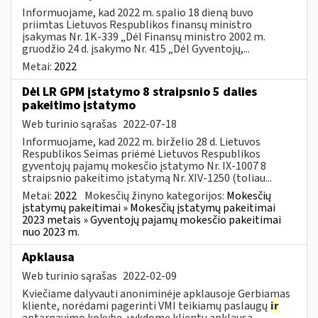
Informuojame, kad 2022 m. spalio 18 dieną buvo
priimtas Lietuvos Respublikos finansų ministro
įsakymas Nr. 1K-339 „Dėl Finansų ministro 2002 m.
gruodžio 24 d. įsakymo Nr. 415 „Dėl Gyventojų,...
Metai:
2022
Dėl LR GPM įstatymo 8 straipsnio 5 dalies
pakeitimo įstatymo
Web turinio sąrašas
2022-07-18
Informuojame, kad 2022 m. birželio 28 d. Lietuvos
Respublikos Seimas priėmė Lietuvos Respublikos
gyventojų pajamų mokesčio įstatymo Nr. IX-1007 8
straipsnio pakeitimo įstatymą Nr. XIV-1250 (toliau...
Metai:
2022
Mokesčių žinyno kategorijos:
Mokesčių
įstatymų pakeitimai » Mokesčių įstatymų pakeitimai
2023 metais » Gyventojų pajamų mokesčio pakeitimai
nuo 2023 m.
Apklausa
Web turinio sąrašas
2022-02-09
Kviečiame dalyvauti anoniminėje apklausoje Gerbiamas
kliente, norėdami pagerinti VMI teikiamų paslaugų
ir
aptarnavimo kokybę, vykdome klientų apklausą.