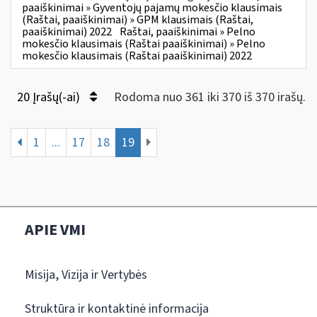
paaiškinimai » Gyventojų pajamų mokesčio klausimais
(Raštai, paaiškinimai) » GPM klausimais (Raštai,
paaiškinimai) 2022
Raštai, paaiškinimai » Pelno
mokesčio klausimais (Raštai paaiškinimai) » Pelno
mokesčio klausimais (Raštai paaiškinimai) 2022
20 Įrašų(-ai)
Rodoma nuo 361 iki 370 iš 370 irašų.
1
...
17
18
19
APIE VMI
Misija, Vizija ir Vertybės
Struktūra ir kontaktinė informacija