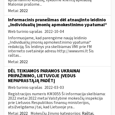
Maloniai prašome...
Metai:
2022
Informacinis pranešimas dėl atnaujinto leidinio
„Individualių įmonių apmokestinimo ypatumai“
Web turinio sąrašas
2022-10-04
Informuojame, kad parengėme naują leidinio
„Individualių įmonių apmokestinimo ypatumai“
redakciją. Šis leidinys yra skelbiamas VMI prie FM
interneto svetainėje adresu http://www.vmi.lt Šis
raštas...
Metai:
2022
DĖL TEIKIAMOS PARAMOS UKRAINAI
PRIPAŽINIMO, LIETUVOJE ĮVEDUS
NEPAPRASTĄJĄ PADĖTĮ
Web turinio sąrašas
2022-03-03
Registracijos numeris KM3055 Ši informacija skelbiama:
2022 metai 2022 metai Valstybinė mokesčių inspekcija
prie Lietuvos Respublikos finansų ministerijos,
atsižvelgdama į tai, kad Lietuvoje yra...
Metai:
2022
Mokesčių žinyno kategorijos:
Raštai,