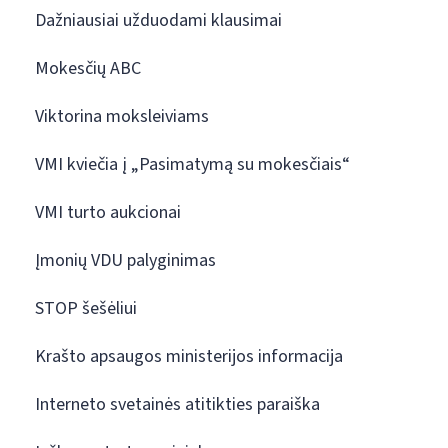
Dažniausiai užduodami klausimai
Mokesčių ABC
Viktorina moksleiviams
VMI kviečia į „Pasimatymą su mokesčiais“
VMI turto aukcionai
Įmonių VDU palyginimas
STOP šešėliui
Krašto apsaugos ministerijos informacija
Interneto svetainės atitikties paraiška