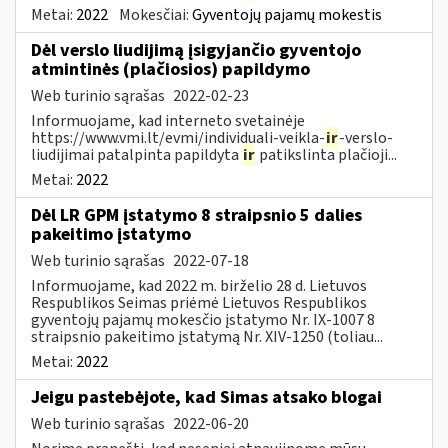
Metai:
2022
Mokesčiai:
Gyventojų pajamų mokestis
Dėl verslo liudijimą įsigyjančio gyventojo
atmintinės (plačiosios) papildymo
Web turinio sąrašas
2022-02-23
Informuojame, kad interneto svetainėje
https://www.vmi.lt/evmi/individuali-veikla-
ir
-verslo-
liudijimai patalpinta papildyta
ir
patikslinta plačioji...
Metai:
2022
Dėl LR GPM įstatymo 8 straipsnio 5 dalies
pakeitimo įstatymo
Web turinio sąrašas
2022-07-18
Informuojame, kad 2022 m. birželio 28 d. Lietuvos
Respublikos Seimas priėmė Lietuvos Respublikos
gyventojų pajamų mokesčio įstatymo Nr. IX-1007 8
straipsnio pakeitimo įstatymą Nr. XIV-1250 (toliau...
Metai:
2022
Jeigu pastebėjote, kad Simas atsako blogai
Web turinio sąrašas
2022-06-20