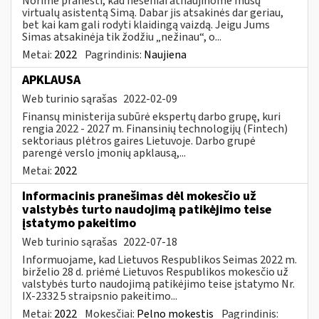
Norime pranešti, kad neseniai atnaujinome mūsų
virtualų asistentą Simą. Dabar jis atsakinės dar geriau,
bet kai kam gali rodyti klaidingą vaizdą. Jeigu Jums
Simas atsakinėja tik žodžiu „nežinau“, o...
Metai:
2022
Pagrindinis:
Naujiena
APKLAUSA
Web turinio sąrašas
2022-02-09
Finansų ministerija subūrė ekspertų darbo grupę, kuri
rengia 2022 - 2027 m. Finansinių technologijų (Fintech)
sektoriaus plėtros gaires Lietuvoje. Darbo grupė
parengė verslo įmonių apklausą,...
Metai:
2022
Informacinis pranešimas dėl mokesčio už
valstybės turto naudojimą patikėjimo teise
įstatymo pakeitimo
Web turinio sąrašas
2022-07-18
Informuojame, kad Lietuvos Respublikos Seimas 2022 m.
birželio 28 d. priėmė Lietuvos Respublikos mokesčio už
valstybės turto naudojimą patikėjimo teise įstatymo Nr.
IX-2332 5 straipsnio pakeitimo...
Metai:
2022
Mokesčiai:
Pelno mokestis
Pagrindinis: