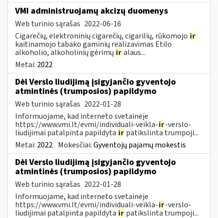
VMI administruojamų akcizų duomenys
Web turinio sąrašas
2022-06-16
Cigarečių, elektroninių cigarečių, cigarilių, rūkomojo
ir
kaitinamojo tabako gaminių realizavimas Etilo
alkoholio, alkoholinių gėrimų
ir
alaus...
Metai:
2022
Dėl Verslo liudijimą įsigyjančio gyventojo
atmintinės (trumposios) papildymo
Web turinio sąrašas
2022-01-28
Informuojame, kad interneto svetainėje
https://www.vmi.lt/evmi/individuali-veikla-
ir
-verslo-
liudijimai patalpinta papildyta
ir
patikslinta trumpoji...
Metai:
2022
Mokesčiai:
Gyventojų pajamų mokestis
Dėl Verslo liudijimą įsigyjančio gyventojo
atmintinės (trumposios) papildymo
Web turinio sąrašas
2022-01-28
Informuojame, kad interneto svetainėje
https://www.vmi.lt/evmi/individuali-veikla-
ir
-verslo-
liudijimai patalpinta papildyta
ir
patikslinta trumpoji...