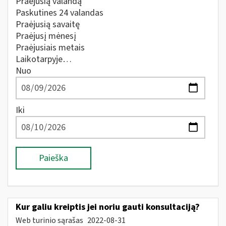
Praėjusią valandą
Paskutines 24 valandas
Praėjusią savaitę
Praėjusį mėnesį
Praėjusiais metais
Laikotarpyje…
Nuo
Iki
Paieška
Kur galiu kreiptis jei noriu gauti konsultaciją?
Web turinio sąrašas
2022-08-31