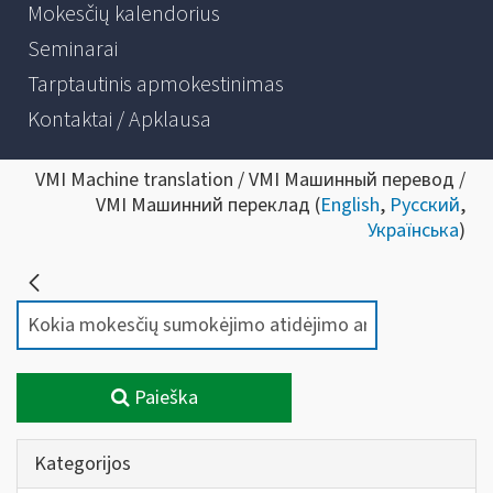
Mokesčių kalendorius
Seminarai
Tarptautinis apmokestinimas
Kontaktai / Apklausa
VMI Machine translation / VMI Машинный перевод /
VMI Машинний переклад (
English
,
Русский
,
Українська
)
Paieška
Kategorijos