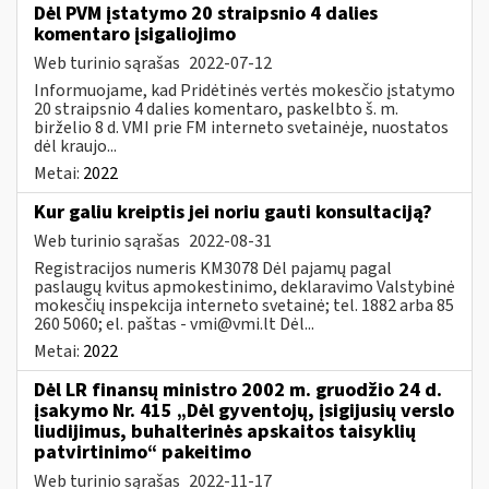
Dėl PVM įstatymo 20 straipsnio 4 dalies
komentaro įsigaliojimo
Web turinio sąrašas
2022-07-12
Informuojame, kad Pridėtinės vertės mokesčio įstatymo
20 straipsnio 4 dalies komentaro, paskelbto š. m.
birželio 8 d. VMI prie FM interneto svetainėje, nuostatos
dėl kraujo...
Metai:
2022
Kur galiu kreiptis jei noriu gauti konsultaciją?
Web turinio sąrašas
2022-08-31
Registracijos numeris KM3078 Dėl pajamų pagal
paslaugų kvitus apmokestinimo, deklaravimo Valstybinė
mokesčių inspekcija interneto svetainė; tel. 1882 arba 85
260 5060; el. paštas -
vmi@vmi.lt
Dėl...
Metai:
2022
Dėl LR finansų ministro 2002 m. gruodžio 24 d.
įsakymo Nr. 415 „Dėl gyventojų, įsigijusių verslo
liudijimus, buhalterinės apskaitos taisyklių
patvirtinimo“ pakeitimo
Web turinio sąrašas
2022-11-17