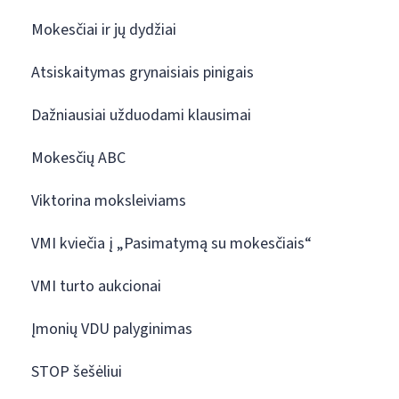
Mokesčiai ir jų dydžiai
Atsiskaitymas grynaisiais pinigais
Dažniausiai užduodami klausimai
Mokesčių ABC
Viktorina moksleiviams
VMI kviečia į „Pasimatymą su mokesčiais“
VMI turto aukcionai
Įmonių VDU palyginimas
STOP šešėliui