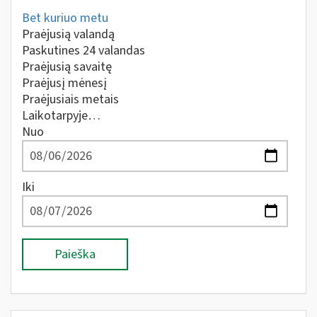
Bet kuriuo metu
Praėjusią valandą
Paskutines 24 valandas
Praėjusią savaitę
Praėjusį mėnesį
Praėjusiais metais
Laikotarpyje…
Nuo
Iki
Paieška