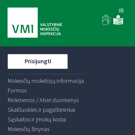
Prisijungti
Mokesčių mokėtojų informacija
Formos
Rinkmenos / Atviri duomenys
Skaičiuoklės ir pagalbininkai
Sąskaitos ir įmokų kodai
Mokesčių žinynas