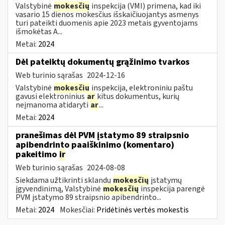
Valstybinė
mokesčių
inspekcija (VMI) primena, kad iki
vasario 15 dienos mokesčius išskaičiuojantys asmenys
turi pateikti duomenis apie 2023 metais gyventojams
išmokėtas A...
Metai:
2024
Dėl pateiktų dokumentų grąžinimo tvarkos
Web turinio sąrašas
2024-12-16
Valstybinė
mokesčių
inspekcija, elektroniniu paštu
gavusi elektroninius
ar
kitus dokumentus, kurių
neįmanoma atidaryti
ar
...
Metai:
2024
pranešimas dėl PVM įstatymo 89 straipsnio
apibendrinto paaiškinimo (komentaro)
pakeitimo
ir
Web turinio sąrašas
2024-08-08
Siekdama užtikrinti sklandų
mokesčių
įstatymų
įgyvendinimą, Valstybinė
mokesčių
inspekcija parengė
PVM įstatymo 89 straipsnio apibendrinto...
Metai:
2024
Mokesčiai:
Pridėtinės vertės mokestis