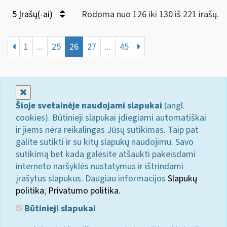
5 Įrašų(-ai)
Rodoma nuo 126 iki 130 iš 221 irašų.
1
...
25
26
27
...
45
Uždaryti
Šioje svetainėje naudojami slapukai
(angl.
cookies). Būtinieji slapukai įdiegiami automatiškai
ir jiems nėra reikalingas Jūsų sutikimas. Taip pat
galite sutikti ir su kitų slapukų naudojimu. Savo
sutikimą bet kada galėsite atšaukti pakeisdami
interneto naršyklės nustatymus ir ištrindami
įrašytus slapukus. Daugiau informacijos
Slapukų
politika
;
Privatumo politika.
Būtinieji slapukai