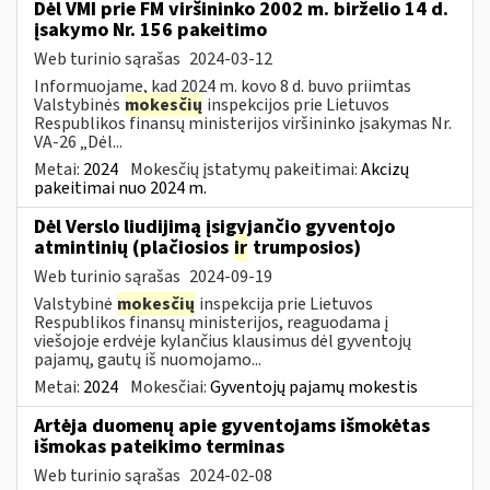
Dėl VMI prie FM viršininko 2002 m. birželio 14 d.
įsakymo Nr. 156 pakeitimo
Web turinio sąrašas
2024-03-12
Informuojame, kad 2024 m. kovo 8 d. buvo priimtas
Valstybinės
mokesčių
inspekcijos prie Lietuvos
Respublikos finansų ministerijos viršininko įsakymas Nr.
VA-26 „Dėl...
Metai:
2024
Mokesčių įstatymų pakeitimai:
Akcizų
pakeitimai nuo 2024 m.
Dėl Verslo liudijimą įsigyjančio gyventojo
atmintinių (plačiosios
ir
trumposios)
Web turinio sąrašas
2024-09-19
Valstybinė
mokesčių
inspekcija prie Lietuvos
Respublikos finansų ministerijos, reaguodama į
viešojoje erdvėje kylančius klausimus dėl gyventojų
pajamų, gautų iš nuomojamo...
Metai:
2024
Mokesčiai:
Gyventojų pajamų mokestis
Artėja duomenų apie gyventojams išmokėtas
išmokas pateikimo terminas
Web turinio sąrašas
2024-02-08