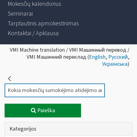
Mokesčių kalendorius
Seminarai
Tarptautinis apmokestinimas
Kontaktai / Apklausa
VMI Machine translation / VMI Машинный перевод /
VMI Машинний переклад (
English
,
Русский
,
Українська
)
Paieška
Kategorijos