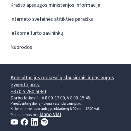
Krašto apsaugos ministerijos informacija
Interneto svetainės atitikties paraiška
Ieškome turto savininkų
Nuorodos
Konsultacijos mokesčių klausimais ir paslaugos
gyventojams:
+370 5 260 5060
Darbo laikas: I-IV 8.00-17.00, V 8.00-15.45.
Prieššventinę dieną - viena valanda trumpiau.
Kiekvieno mėnesio antrą penktadienį 8.00 val. - 12.00 val.
Mano VMI
Paklausimas per