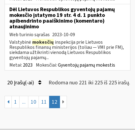
Dėl Lietuvos Respublikos gyventojų pajamų
mokesčio įstatymo 19 str. 4 d. 1 punkto
apibendrinto paaiškinimo (komentaro)
atnaujinimo
Web turinio sąrašas
2023-10-09
Valstybinė
mokesčių
inspekcija prie Lietuvos
Respublikos finansų ministerijos (toliau — VMI prie FM),
siekdama užtikrinti vienodą Lietuvos Respublikos
gyventojų pajamų...
Metai:
2023
Mokesčiai:
Gyventojų pajamų mokestis
20 Įrašų(-ai)
Rodoma nuo 221 iki 225 iš 225 irašų.
1
...
10
11
12