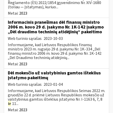
Reglamento (ES) 2022/1854 įgyvendinimo Nr. XIV-1680
(toliau — Įstatymas), kuriuo...
Metai:
2023
Informacinis pranešimas dėl finansų ministro
2006 m. kovo 29 d. įsakymo Nr. 1K-142 įsakymo
„Dėl draudimo techninių atidėjinių“ pakeitimo
Web turinio sąrašas
2023-10-03
Informuojame, kad Lietuvos Respublikos finansų
ministro 2023 m. rugsėjo 29 d. įsakymu Nr. 1K-334 „Dėl
finansų ministro 2006 m. kovo 29 d. įsakymo Nr. 1K-142
„Dėl Draudimo techninių atidėjinių...
Metai:
2023
Dėl mokesčio už valstybinius gamtos išteklius
įstatymo pakeitimų
Web turinio sąrašas
2023-01-04
Informuojame, kad Lietuvos Respublikos Seimas 2022 m.
gruodžio 22 d. priėmė Lietuvos Respublikos mokesčio už
valstybinius gamtos išteklius įstatymo Nr. I-1163 6, 7, 8
ir
11...
Metai:
2023