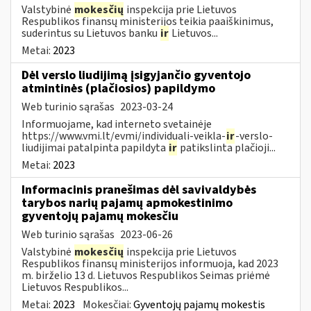
Valstybinė
mokesčių
inspekcija prie Lietuvos
Respublikos finansų ministerijos teikia paaiškinimus,
suderintus su Lietuvos banku
ir
Lietuvos...
Metai:
2023
Dėl verslo liudijimą įsigyjančio gyventojo
atmintinės (plačiosios) papildymo
Web turinio sąrašas
2023-03-24
Informuojame, kad interneto svetainėje
https://www.vmi.lt/evmi/individuali-veikla-
ir
-verslo-
liudijimai patalpinta papildyta
ir
patikslinta plačioji...
Metai:
2023
Informacinis pranešimas dėl savivaldybės
tarybos narių pajamų apmokestinimo
gyventojų pajamų mokesčiu
Web turinio sąrašas
2023-06-26
Valstybinė
mokesčių
inspekcija prie Lietuvos
Respublikos finansų ministerijos informuoja, kad 2023
m. birželio 13 d. Lietuvos Respublikos Seimas priėmė
Lietuvos Respublikos...
Metai:
2023
Mokesčiai:
Gyventojų pajamų mokestis