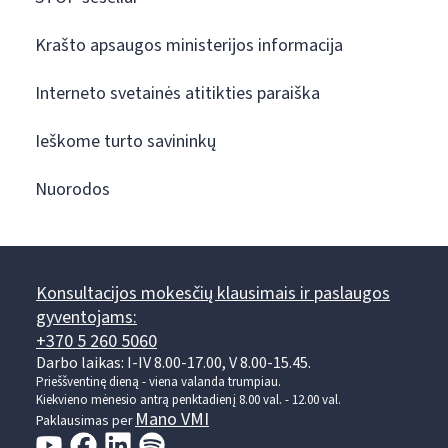
Krašto apsaugos ministerijos informacija
Interneto svetainės atitikties paraiška
Ieškome turto savininkų
Nuorodos
Konsultacijos mokesčių klausimais ir paslaugos
gyventojams:
+370 5 260 5060
Darbo laikas: I-IV 8.00-17.00, V 8.00-15.45.
Prieššventinę dieną - viena valanda trumpiau.
Kiekvieno mėnesio antrą penktadienį 8.00 val. - 12.00 val.
Mano VMI
Paklausimas per