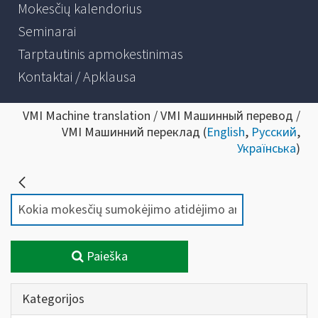
Mokesčių kalendorius
Seminarai
Tarptautinis apmokestinimas
Kontaktai / Apklausa
VMI Machine translation / VMI Машинный перевод /
VMI Машинний переклад (
English
,
Русский
,
Українська
)
Paieška
Kategorijos