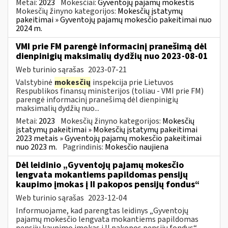
Metai:
2023
Mokesčiai:
Gyventojų pajamų mokestis
Mokesčių žinyno kategorijos:
Mokesčių įstatymų
pakeitimai » Gyventojų pajamų mokesčio pakeitimai nuo
2024 m.
VMI prie FM parengė informacinį pranešimą dėl
dienpinigių maksimalių dydžių nuo 2023-08-01
Web turinio sąrašas
2023-07-21
Valstybinė
mokesčių
inspekcija prie Lietuvos
Respublikos finansų ministerijos (toliau - VMI prie FM)
parengė informacinį pranešimą dėl dienpinigių
maksimalių dydžių nuo...
Metai:
2023
Mokesčių žinyno kategorijos:
Mokesčių
įstatymų pakeitimai » Mokesčių įstatymų pakeitimai
2023 metais » Gyventojų pajamų mokesčio pakeitimai
nuo 2023 m.
Pagrindinis:
Mokesčio naujiena
Dėl leidinio „Gyventojų pajamų mokesčio
lengvata mokantiems papildomas pensijų
kaupimo įmokas į II pakopos pensijų fondus“
Web turinio sąrašas
2023-12-04
Informuojame, kad parengtas leidinys „Gyventojų
pajamų mokesčio lengvata mokantiems papildomas
pensijų kaupimo įmokas į II pakopos pensijų fondus“