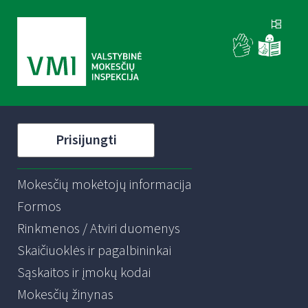
Prisijungti
Mokesčių mokėtojų informacija
Formos
Rinkmenos / Atviri duomenys
Skaičiuoklės ir pagalbininkai
Sąskaitos ir įmokų kodai
Mokesčių žinynas