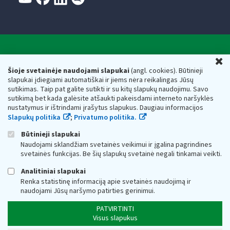
Valstybinė mokesčių inspekcija prie Lietuvos
U
Respublikos finansų ministerijos
Šioje svetainėje naudojami slapukai
(angl. cookies). Būtinieji
slapukai įdiegiami automatiškai ir jiems nėra reikalingas Jūsų
Biudžetinė įstaiga. Juridinio asmens kodas — 188659752,
sutikimas. Taip pat galite sutikti ir su kitų slapukų naudojimu. Savo
adresas: Vasario 16-osios g. 14, 01107 Vilnius, Lietuva, el.paštas:
sutikimą bet kada galėsite atšaukti pakeisdami interneto naršyklės
vmi@vmi.lt
, E. pristatymo dėžutės adresas 188659752
nustatymus ir ištrindami įrašytus slapukus. Daugiau informacijos
Duomenys apie Valstybinę mokesčių inspekciją prie Lietuvos
Slapukų politika
;
Privatumo politika.
Respublikos finansų ministerijos kaupiami ir saugomi Juridinių
asmenų registre
Būtinieji slapukai
Naudojami sklandžiam svetainės veikimui ir įgalina pagrindines
svetainės funkcijas. Be šių slapukų svetainė negali tinkamai veikti.
Analitiniai slapukai
Renka statistinę informaciją apie svetainės naudojimą ir
naudojami Jūsų naršymo patirties gerinimui.
PATVIRTINTI
Visus slapukus