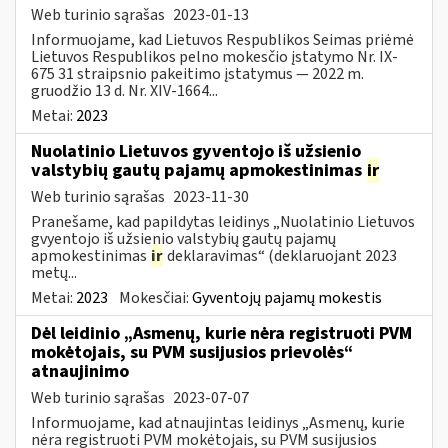
Web turinio sąrašas
2023-01-13
Informuojame, kad Lietuvos Respublikos Seimas priėmė
Lietuvos Respublikos pelno mokesčio įstatymo Nr. IX-
675 31 straipsnio pakeitimo įstatymus — 2022 m.
gruodžio 13 d. Nr. XIV-1664...
Metai:
2023
Nuolatinio Lietuvos gyventojo iš užsienio
valstybių gautų pajamų apmokestinimas
ir
Web turinio sąrašas
2023-11-30
Pranešame, kad papildytas leidinys „Nuolatinio Lietuvos
gvyentojo iš užsienio valstybių gautų pajamų
apmokestinimas
ir
deklaravimas“ (deklaruojant 2023
metų...
Metai:
2023
Mokesčiai:
Gyventojų pajamų mokestis
Dėl leidinio „Asmenų, kurie nėra registruoti PVM
mokėtojais, su PVM susijusios prievolės“
atnaujinimo
Web turinio sąrašas
2023-07-07
Informuojame, kad atnaujintas leidinys „Asmenų, kurie
nėra registruoti PVM mokėtojais, su PVM susijusios