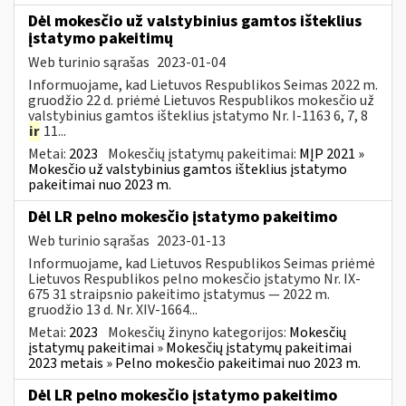
Dėl mokesčio už valstybinius gamtos išteklius
įstatymo pakeitimų
Web turinio sąrašas
2023-01-04
Informuojame, kad Lietuvos Respublikos Seimas 2022 m.
gruodžio 22 d. priėmė Lietuvos Respublikos mokesčio už
valstybinius gamtos išteklius įstatymo Nr. I-1163 6, 7, 8
ir
11...
Metai:
2023
Mokesčių įstatymų pakeitimai:
MĮP 2021 »
Mokesčio už valstybinius gamtos išteklius įstatymo
pakeitimai nuo 2023 m.
Dėl LR pelno mokesčio įstatymo pakeitimo
Web turinio sąrašas
2023-01-13
Informuojame, kad Lietuvos Respublikos Seimas priėmė
Lietuvos Respublikos pelno mokesčio įstatymo Nr. IX-
675 31 straipsnio pakeitimo įstatymus — 2022 m.
gruodžio 13 d. Nr. XIV-1664...
Metai:
2023
Mokesčių žinyno kategorijos:
Mokesčių
įstatymų pakeitimai » Mokesčių įstatymų pakeitimai
2023 metais » Pelno mokesčio pakeitimai nuo 2023 m.
Dėl LR pelno mokesčio įstatymo pakeitimo