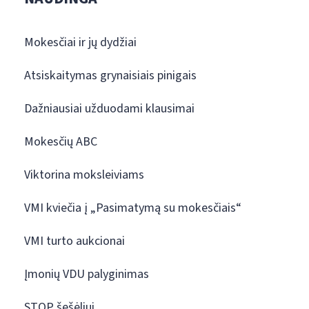
Mokesčiai ir jų dydžiai
Atsiskaitymas grynaisiais pinigais
Dažniausiai užduodami klausimai
Mokesčių ABC
Viktorina moksleiviams
VMI kviečia į „Pasimatymą su mokesčiais“
VMI turto aukcionai
Įmonių VDU palyginimas
STOP šešėliui