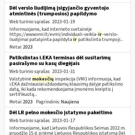
Dėl verslo liudijimą įsigyjančio gyventojo
atmintinės (trumposios) papildymo
Web turinio sąrašas
2023-01-19
Informuojame, kad interneto svetainėje
https://www.vmi.lt/evmi/individuali-veikla-
ir
-verslo-
liudijimai patalpinta papildyta
ir
patikslinta trumpoji...
Metai:
2023
Patikslintas i.EKA terminas dėl susitarimų
pasirašymo su kasų diegėjais
Web turinio sąrašas
2023-01-31
Valstybinė
mokesčių
inspekcija (VMI) informuoja, kad
i.EKA dažniausiai užduodamų klausimų dalyje patikslino
datą, iki kada rekomenduojama įmonėms kreiptis į
sertifikuotą...
Metai:
2023
Pagrindinis:
Naujiena
Dėl LR pelno mokesčio įstatymo pakeitimo
Web turinio sąrašas
2023-01-17
Informuojame, kad Lietuvos Respublikos Seimas 2022 m.
gruodžio 15 d. priėmė Lietuvos Respublikos įstatymą Dėl