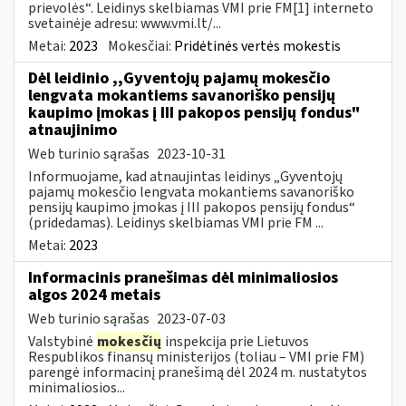
prievolės“. Leidinys skelbiamas VMI prie FM[1] interneto
svetainėje adresu: www.vmi.lt/...
Metai:
2023
Mokesčiai:
Pridėtinės vertės mokestis
Dėl leidinio ,,Gyventojų pajamų mokesčio
lengvata mokantiems savanoriško pensijų
kaupimo įmokas į III pakopos pensijų fondus"
atnaujinimo
Web turinio sąrašas
2023-10-31
Informuojame, kad atnaujintas leidinys „Gyventojų
pajamų mokesčio lengvata mokantiems savanoriško
pensijų kaupimo įmokas į III pakopos pensijų fondus“
(pridedamas). Leidinys skelbiamas VMI prie FM ...
Metai:
2023
Informacinis pranešimas dėl minimaliosios
algos 2024 metais
Web turinio sąrašas
2023-07-03
Valstybinė
mokesčių
inspekcija prie Lietuvos
Respublikos finansų ministerijos (toliau – VMI prie FM)
parengė informacinį pranešimą dėl 2024 m. nustatytos
minimaliosios...