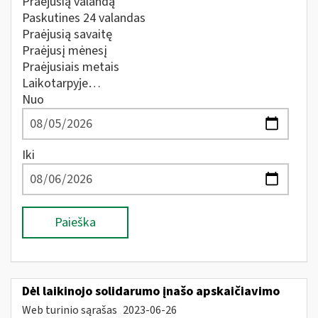
Praėjusią valandą
Paskutines 24 valandas
Praėjusią savaitę
Praėjusį mėnesį
Praėjusiais metais
Laikotarpyje…
Nuo
Iki
Paieška
Dėl laikinojo solidarumo įnašo apskaičiavimo
Web turinio sąrašas
2023-06-26