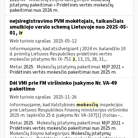
įstatymų pakeitimai » Pridėtinės vertės mokesčių
pakeitimai nuo 2026 m.
neįsiregistravimo PVM mokėtojais, taikančiais
smulkiojo verslo schemą Lietuvoje nuo 2025-05-
01,
ir
Web turinio sąrašas
2025-05-12
Informuojame, kad atsižvelgiant į 2024 m. balandžio 10
d. priimtą Lietuvos Respublikos pridėtinės vertės
mokesčio įstatymo Nr. IX-751
2
, 13, 15, 28, 31,...
Metai:
2025
Mokesčių įstatymų pakeitimai:
MĮP 2021 »
Pridėtinės vertės mokesčio pakeitimai nuo 2025 m.
Dėl VMI prie FM viršininko įsakymo Nr. VA-49
pakeitimo
Web turinio sąrašas
2025-11-26
Informuojame, kad Valstybinės
mokesčių
inspekcijos
prie Lietuvos Respublikos finansų ministerijos viršininko
2025 m. lapkričio 25 d. įsakymu Nr. VA-107[1] (toliau –...
Metai:
2025
Mokesčių įstatymų pakeitimai:
MĮP 2021 »
Pridėtinės vertės mokesčio pakeitimai nuo 2025 m.
Mokesčių žinyno kategorijos:
Mokesčių įstatymų