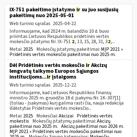
IX-751 pakeitimo įstatymo
ir
su juo susijusių
pakeitimų nuo 2025-05-01
Web turinio sąrašas
2025-04-22
Informuojame, kad 2024 m. balandžio 10 d. buvo
priimtas Lietuvos Respublikos pridėtinės vertės
mokesčio įstatymo Nr. IX-751
2
, 13, 15, 28, 31, 3
2
,...
Metai:
2025
Mokesčių įstatymų pakeitimai:
MĮP 2021 »
Pridėtinės vertės mokesčio pakeitimai nuo 2025 m.
Dėl Pridėtinės vertės mokesčio
ir
Akcizų
lengvatų taikymo Europos Sąjungos
institucijoms...
ir
įstaigoms
Web turinio sąrašas
2025-12-22
Informuojame, kad Lietuvos Respublikos finansų
ministro 2025 m. gruodžio 18 d. įsakymu Nr. 1K-307[1]
(toliau - Įsakymas) kurį galima rasti čia, nauja redakcija
išdėstytas Pridėtinės vertės mokesčio...
Metai:
2025
Mokesčiai:
Akcizai
Pridėtinės vertės
mokestis
Mokesčių įstatymų pakeitimai:
Akcizų
pakeitimai nuo 2025 m.
Akcizų pakeitimai nuo 2026 m.
MĮP 2021 » Pridėtinės vertės mokesčio pakeitimai nuo
2025 m.
Mokesčių žinyno kategorijos:
Mokesčių