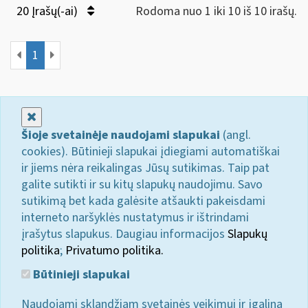
20 Įrašų(-ai)
Rodoma nuo 1 iki 10 iš 10 irašų.
1
Uždaryti
Šioje svetainėje naudojami slapukai
(angl.
cookies). Būtinieji slapukai įdiegiami automatiškai
ir jiems nėra reikalingas Jūsų sutikimas. Taip pat
galite sutikti ir su kitų slapukų naudojimu. Savo
sutikimą bet kada galėsite atšaukti pakeisdami
interneto naršyklės nustatymus ir ištrindami
įrašytus slapukus. Daugiau informacijos
Slapukų
politika
;
Privatumo politika.
Būtinieji slapukai
Naudojami sklandžiam svetainės veikimui ir įgalina