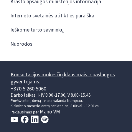
Krašto apsaugos ministerijos informacija
Interneto svetainės atitikties paraiška
Ieškome turto savininkų
Nuorodos
Konsultacijos mokesčių klausimais ir paslaugos
gyventojams:
+370 5 260 5060
Darbo laikas: I-IV 8.00-17.00, V 8.00-15.45.
Prieššventinę dieną - viena valanda trumpiau.
Kiekvieno mėnesio antrą penktadienį 8.00 val. - 12.00 val.
Mano VMI
Paklausimas per