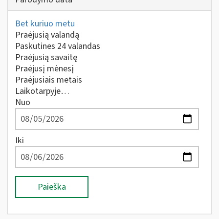
Bet kuriuo metu
Praėjusią valandą
Paskutines 24 valandas
Praėjusią savaitę
Praėjusį mėnesį
Praėjusiais metais
Laikotarpyje…
Nuo
Iki
Paieška