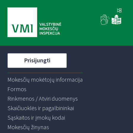
Prisijungti
Mokesčių mokėtojų informacija
Formos
Rinkmenos / Atviri duomenys
Skaičiuoklės ir pagalbininkai
Sąskaitos ir įmokų kodai
Mokesčių žinynas