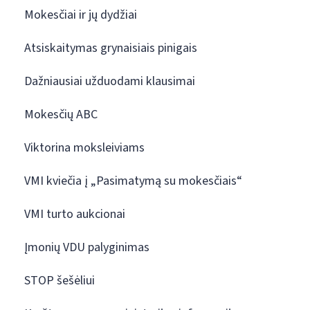
Mokesčiai ir jų dydžiai
Atsiskaitymas grynaisiais pinigais
Dažniausiai užduodami klausimai
Mokesčių ABC
Viktorina moksleiviams
VMI kviečia į „Pasimatymą su mokesčiais“
VMI turto aukcionai
Įmonių VDU palyginimas
STOP šešėliui