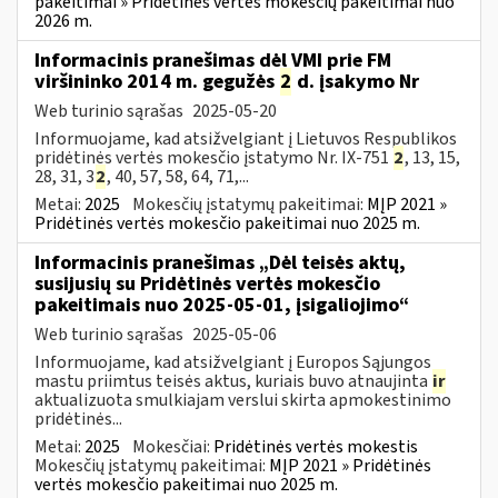
pakeitimai » Pridėtinės vertės mokesčių pakeitimai nuo
2026 m.
Informacinis pranešimas dėl VMI prie FM
viršininko 2014 m. gegužės
2
d. įsakymo Nr
Web turinio sąrašas
2025-05-20
Informuojame, kad atsižvelgiant į Lietuvos Respublikos
pridėtinės vertės mokesčio įstatymo Nr. IX-751
2
, 13, 15,
28, 31, 3
2
, 40, 57, 58, 64, 71,...
Metai:
2025
Mokesčių įstatymų pakeitimai:
MĮP 2021 »
Pridėtinės vertės mokesčio pakeitimai nuo 2025 m.
Informacinis pranešimas „Dėl teisės aktų,
susijusių su Pridėtinės vertės mokesčio
pakeitimais nuo 2025-05-01, įsigaliojimo“
Web turinio sąrašas
2025-05-06
Informuojame, kad atsižvelgiant į Europos Sąjungos
mastu priimtus teisės aktus, kuriais buvo atnaujinta
ir
aktualizuota smulkiajam verslui skirta apmokestinimo
pridėtinės...
Metai:
2025
Mokesčiai:
Pridėtinės vertės mokestis
Mokesčių įstatymų pakeitimai:
MĮP 2021 » Pridėtinės
vertės mokesčio pakeitimai nuo 2025 m.