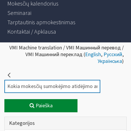
Mokesčių kalendorius
Seminarai
Tarptautinis apmokestinimas
Kontaktai / Apklausa
VMI Machine translation / VMI Машинный перевод /
VMI Машинний переклад (
English
,
Русский
,
Українська
)
Paieška
Kategorijos