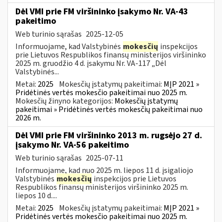
Dėl VMI prie FM viršininko įsakymo Nr. VA-43
pakeitimo
Web turinio sąrašas
2025-12-05
Informuojame, kad Valstybinės
mokesčių
inspekcijos
prie Lietuvos Respublikos finansų ministerijos viršininko
2025 m. gruodžio 4 d. įsakymu Nr. VA-117 „Dėl
Valstybinės...
Metai:
2025
Mokesčių įstatymų pakeitimai:
MĮP 2021 »
Pridėtinės vertės mokesčio pakeitimai nuo 2025 m.
Mokesčių žinyno kategorijos:
Mokesčių įstatymų
pakeitimai » Pridėtinės vertės mokesčių pakeitimai nuo
2026 m.
Dėl VMI prie FM viršininko 2013 m. rugsėjo 27 d.
įsakymo Nr. VA-56 pakeitimo
Web turinio sąrašas
2025-07-11
Informuojame, kad nuo 2025 m. liepos 11 d. įsigaliojo
Valstybinės
mokesčių
inspekcijos prie Lietuvos
Respublikos finansų ministerijos viršininko 2025 m.
liepos 10 d....
Metai:
2025
Mokesčių įstatymų pakeitimai:
MĮP 2021 »
Pridėtinės vertės mokesčio pakeitimai nuo 2025 m.