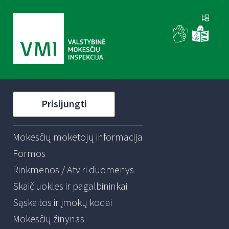
Prisijungti
Mokesčių mokėtojų informacija
Formos
Rinkmenos / Atviri duomenys
Skaičiuoklės ir pagalbininkai
Sąskaitos ir įmokų kodai
Mokesčių žinynas