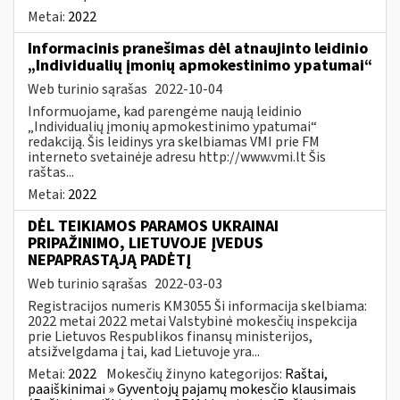
Metai:
2022
Informacinis pranešimas dėl atnaujinto leidinio
„Individualių įmonių apmokestinimo ypatumai“
Web turinio sąrašas
2022-10-04
Informuojame, kad parengėme naują leidinio
„Individualių įmonių apmokestinimo ypatumai“
redakciją. Šis leidinys yra skelbiamas VMI prie FM
interneto svetainėje adresu http://www.vmi.lt Šis
raštas...
Metai:
2022
DĖL TEIKIAMOS PARAMOS UKRAINAI
PRIPAŽINIMO, LIETUVOJE ĮVEDUS
NEPAPRASTĄJĄ PADĖTĮ
Web turinio sąrašas
2022-03-03
Registracijos numeris KM3055 Ši informacija skelbiama:
2022 metai 2022 metai Valstybinė mokesčių inspekcija
prie Lietuvos Respublikos finansų ministerijos,
atsižvelgdama į tai, kad Lietuvoje yra...
Metai:
2022
Mokesčių žinyno kategorijos:
Raštai,
paaiškinimai » Gyventojų pajamų mokesčio klausimais