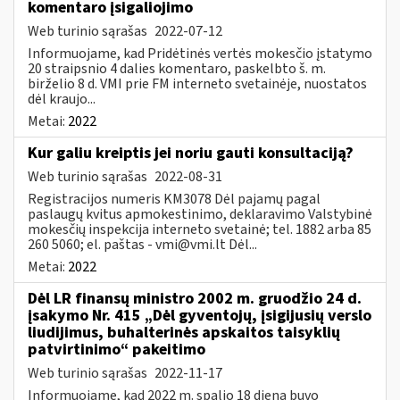
komentaro įsigaliojimo
Web turinio sąrašas
2022-07-12
Informuojame, kad Pridėtinės vertės mokesčio įstatymo
20 straipsnio 4 dalies komentaro, paskelbto š. m.
birželio 8 d. VMI prie FM interneto svetainėje, nuostatos
dėl kraujo...
Metai:
2022
Kur galiu kreiptis jei noriu gauti konsultaciją?
Web turinio sąrašas
2022-08-31
Registracijos numeris KM3078 Dėl pajamų pagal
paslaugų kvitus apmokestinimo, deklaravimo Valstybinė
mokesčių inspekcija interneto svetainė; tel. 1882 arba 85
260 5060; el. paštas -
vmi@vmi.lt
Dėl...
Metai:
2022
Dėl LR finansų ministro 2002 m. gruodžio 24 d.
įsakymo Nr. 415 „Dėl gyventojų, įsigijusių verslo
liudijimus, buhalterinės apskaitos taisyklių
patvirtinimo“ pakeitimo
Web turinio sąrašas
2022-11-17
Informuojame, kad 2022 m. spalio 18 dieną buvo