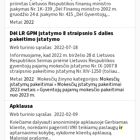
priimtas Lietuvos Respublikos finansų ministro
įsakymas Nr. 1K-339 „Dėl Finansų ministro 2002 m.
gruodžio 24 d. įsakymo Nr. 415 „Dėl Gyventojų,...
Metai:
2022
Dėl LR GPM įstatymo 8 straipsnio 5 dalies
pakeitimo įstatymo
Web turinio sąrašas
2022-07-18
Informuojame, kad 2022 m. birželio 28 d. Lietuvos
Respublikos Seimas priėmė Lietuvos Respublikos
gyventojų pajamų mokesčio įstatymo Nr. IX-1007 8
straipsnio pakeitimo įstatymą Nr. XIV-1250 (toliau...
Metai:
2022
Mokesčių žinyno kategorijos:
Mokesčių
įstatymų pakeitimai » Mokesčių įstatymų pakeitimai
2023 metais » Gyventojų pajamų mokesčio pakeitimai
nuo 2023 m.
Apklausa
Web turinio sąrašas
2022-02-09
Kviečiame dalyvauti anoniminėje apklausoje Gerbiamas
kliente, norėdami pagerinti VMI teikiamų paslaugų
ir
aptarnavimo kokybę, vykdome klientų apklausą.
Maloniai prašome...