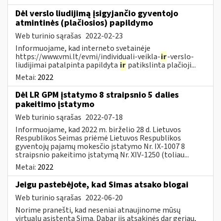
Dėl verslo liudijimą įsigyjančio gyventojo
atmintinės (plačiosios) papildymo
Web turinio sąrašas
2022-02-23
Informuojame, kad interneto svetainėje
https://www.vmi.lt/evmi/individuali-veikla-
ir
-verslo-
liudijimai patalpinta papildyta
ir
patikslinta plačioji...
Metai:
2022
Dėl LR GPM įstatymo 8 straipsnio 5 dalies
pakeitimo įstatymo
Web turinio sąrašas
2022-07-18
Informuojame, kad 2022 m. birželio 28 d. Lietuvos
Respublikos Seimas priėmė Lietuvos Respublikos
gyventojų pajamų mokesčio įstatymo Nr. IX-1007 8
straipsnio pakeitimo įstatymą Nr. XIV-1250 (toliau...
Metai:
2022
Jeigu pastebėjote, kad Simas atsako blogai
Web turinio sąrašas
2022-06-20
Norime pranešti, kad neseniai atnaujinome mūsų
virtualų asistentą Simą. Dabar jis atsakinės dar geriau,