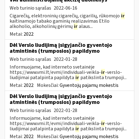
Web turinio sąrašas
2022-06-16
Cigarečių, elektroninių cigarečių, cigarilių, rūkomojo
ir
kaitinamojo tabako gaminių realizavimas Etilo
alkoholio, alkoholinių gėrimų
ir
alaus...
Metai:
2022
Dėl Verslo liudijimą įsigyjančio gyventojo
atmintinės (trumposios) papildymo
Web turinio sąrašas
2022-01-28
Informuojame, kad interneto svetainėje
https://www.vmi.lt/evmi/individuali-veikla-
ir
-verslo-
liudijimai patalpinta papildyta
ir
patikslinta trumpoji...
Metai:
2022
Mokesčiai:
Gyventojų pajamų mokestis
Dėl Verslo liudijimą įsigyjančio gyventojo
atmintinės (trumposios) papildymo
Web turinio sąrašas
2022-01-28
Informuojame, kad interneto svetainėje
https://www.vmi.lt/evmi/individuali-veikla-
ir
-verslo-
liudijimai patalpinta papildyta
ir
patikslinta trumpoji...
Metai:
2022
Mokesčiai:
Gyventojų pajamų mokestis