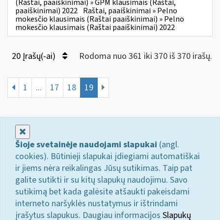
(Raštai, paaiškinimai) » GPM klausimais (Raštai,
paaiškinimai) 2022
Raštai, paaiškinimai » Pelno
mokesčio klausimais (Raštai paaiškinimai) » Pelno
mokesčio klausimais (Raštai paaiškinimai) 2022
20 Įrašų(-ai)
Rodoma nuo 361 iki 370 iš 370 irašų.
1
...
17
18
19
Uždaryti
Šioje svetainėje naudojami slapukai
(angl.
cookies). Būtinieji slapukai įdiegiami automatiškai
ir jiems nėra reikalingas Jūsų sutikimas. Taip pat
galite sutikti ir su kitų slapukų naudojimu. Savo
sutikimą bet kada galėsite atšaukti pakeisdami
interneto naršyklės nustatymus ir ištrindami
įrašytus slapukus. Daugiau informacijos
Slapukų