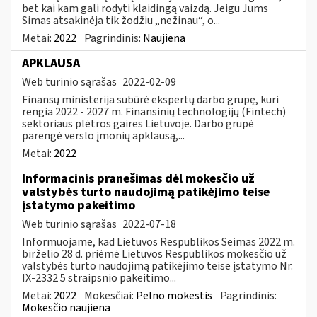
bet kai kam gali rodyti klaidingą vaizdą. Jeigu Jums
Simas atsakinėja tik žodžiu „nežinau“, o...
Metai:
2022
Pagrindinis:
Naujiena
APKLAUSA
Web turinio sąrašas
2022-02-09
Finansų ministerija subūrė ekspertų darbo grupę, kuri
rengia 2022 - 2027 m. Finansinių technologijų (Fintech)
sektoriaus plėtros gaires Lietuvoje. Darbo grupė
parengė verslo įmonių apklausą,...
Metai:
2022
Informacinis pranešimas dėl mokesčio už
valstybės turto naudojimą patikėjimo teise
įstatymo pakeitimo
Web turinio sąrašas
2022-07-18
Informuojame, kad Lietuvos Respublikos Seimas 2022 m.
birželio 28 d. priėmė Lietuvos Respublikos mokesčio už
valstybės turto naudojimą patikėjimo teise įstatymo Nr.
IX-2332 5 straipsnio pakeitimo...
Metai:
2022
Mokesčiai:
Pelno mokestis
Pagrindinis:
Mokesčio naujiena