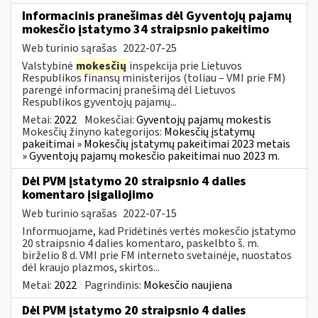
Informacinis pranešimas dėl Gyventojų pajamų
mokesčio įstatymo 34 straipsnio pakeitimo
Web turinio sąrašas
2022-07-25
Valstybinė
mokesčių
inspekcija prie Lietuvos
Respublikos finansų ministerijos (toliau – VMI prie FM)
parengė informacinį pranešimą dėl Lietuvos
Respublikos gyventojų pajamų...
Metai:
2022
Mokesčiai:
Gyventojų pajamų mokestis
Mokesčių žinyno kategorijos:
Mokesčių įstatymų
pakeitimai » Mokesčių įstatymų pakeitimai 2023 metais
» Gyventojų pajamų mokesčio pakeitimai nuo 2023 m.
Dėl PVM įstatymo 20 straipsnio 4 dalies
komentaro įsigaliojimo
Web turinio sąrašas
2022-07-15
Informuojame, kad Pridėtinės vertės mokesčio įstatymo
20 straipsnio 4 dalies komentaro, paskelbto š. m.
birželio 8 d. VMI prie FM interneto svetainėje, nuostatos
dėl kraujo plazmos, skirtos...
Metai:
2022
Pagrindinis:
Mokesčio naujiena
Dėl PVM įstatymo 20 straipsnio 4 dalies