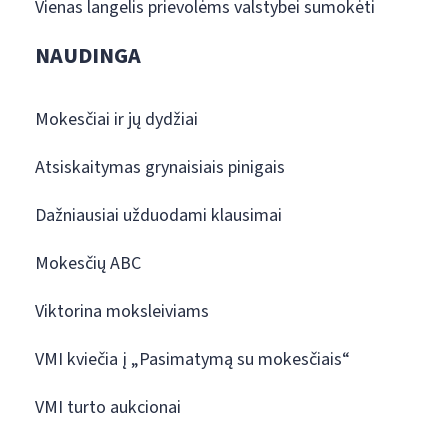
Vienas langelis prievolėms valstybei sumokėti
NAUDINGA
Mokesčiai ir jų dydžiai
Atsiskaitymas grynaisiais pinigais
Dažniausiai užduodami klausimai
Mokesčių ABC
Viktorina moksleiviams
VMI kviečia į „Pasimatymą su mokesčiais“
VMI turto aukcionai