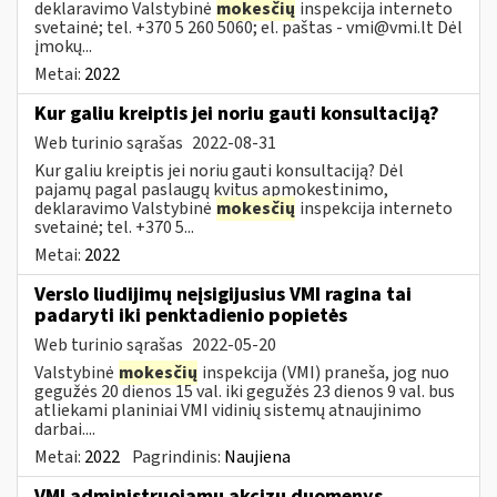
deklaravimo Valstybinė
mokesčių
inspekcija interneto
svetainė; tel. +370 5 260 5060; el. paštas -
vmi@vmi.lt
Dėl
įmokų...
Metai:
2022
Kur galiu kreiptis jei noriu gauti konsultaciją?
Web turinio sąrašas
2022-08-31
Kur galiu kreiptis jei noriu gauti konsultaciją? Dėl
pajamų pagal paslaugų kvitus apmokestinimo,
deklaravimo Valstybinė
mokesčių
inspekcija interneto
svetainė; tel. +370 5...
Metai:
2022
Verslo liudijimų neįsigijusius VMI ragina tai
padaryti iki penktadienio popietės
Web turinio sąrašas
2022-05-20
Valstybinė
mokesčių
inspekcija (VMI) praneša, jog nuo
gegužės 20 dienos 15 val. iki gegužės 23 dienos 9 val. bus
atliekami planiniai VMI vidinių sistemų atnaujinimo
darbai....
Metai:
2022
Pagrindinis:
Naujiena
VMI administruojamų akcizų duomenys