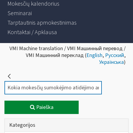
Mokesčių kalendorius
Seminarai
Tarptautinis apmokestinimas
Kontaktai / Apklausa
VMI Machine translation / VMI Машинный перевод /
VMI Машинний переклад (
English
,
Русский
,
Українська
)
Paieška
Kategorijos