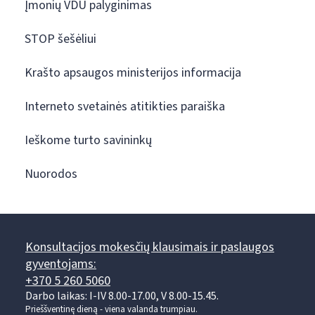
Įmonių VDU palyginimas
STOP šešėliui
Krašto apsaugos ministerijos informacija
Interneto svetainės atitikties paraiška
Ieškome turto savininkų
Nuorodos
Konsultacijos mokesčių klausimais ir paslaugos
gyventojams:
+370 5 260 5060
Darbo laikas: I-IV 8.00-17.00, V 8.00-15.45.
Prieššventinę dieną - viena valanda trumpiau.