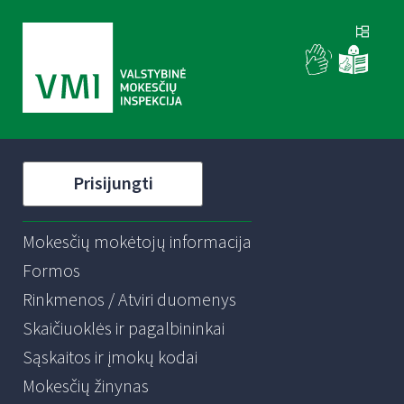
Prisijungti
Mokesčių mokėtojų informacija
Formos
Rinkmenos / Atviri duomenys
Skaičiuoklės ir pagalbininkai
Sąskaitos ir įmokų kodai
Mokesčių žinynas