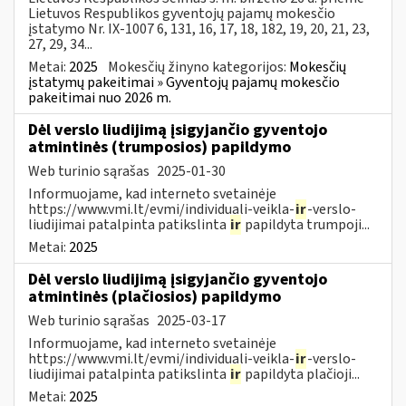
Lietuvos Respublikos gyventojų pajamų mokesčio
įstatymo Nr. IX-1007 6, 131, 16, 17, 18, 182, 19, 20, 21, 23,
27, 29, 34...
Metai:
2025
Mokesčių žinyno kategorijos:
Mokesčių
įstatymų pakeitimai » Gyventojų pajamų mokesčio
pakeitimai nuo 2026 m.
Dėl verslo liudijimą įsigyjančio gyventojo
atmintinės (trumposios) papildymo
Web turinio sąrašas
2025-01-30
Informuojame, kad interneto svetainėje
https://www.vmi.lt/evmi/individuali-veikla-
ir
-verslo-
liudijimai patalpinta patikslinta
ir
papildyta trumpoji...
Metai:
2025
Dėl verslo liudijimą įsigyjančio gyventojo
atmintinės (plačiosios) papildymo
Web turinio sąrašas
2025-03-17
Informuojame, kad interneto svetainėje
https://www.vmi.lt/evmi/individuali-veikla-
ir
-verslo-
liudijimai patalpinta patikslinta
ir
papildyta plačioji...
Metai:
2025