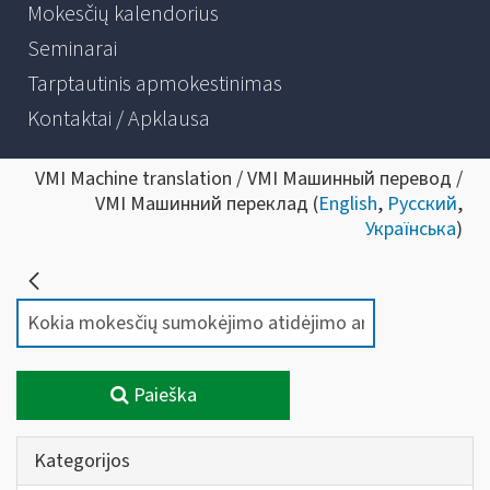
Mokesčių kalendorius
Seminarai
Tarptautinis apmokestinimas
Kontaktai / Apklausa
VMI Machine translation / VMI Машинный перевод /
VMI Машинний переклад (
English
,
Русский
,
Українська
)
Paieška
Kategorijos