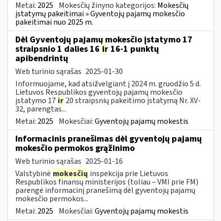
Metai:
2025
Mokesčių žinyno kategorijos:
Mokesčių
įstatymų pakeitimai » Gyventojų pajamų mokesčio
pakeitimai nuo 2025 m.
Dėl Gyventojų pajamų mokesčio įstatymo 17
straipsnio 1 dalies 16
ir
16-1 punktų
apibendrintų
Web turinio sąrašas
2025-01-30
Informuojame, kad atsižvelgiant į 2024 m. gruodžio 5 d.
Lietuvos Respublikos gyventojų pajamų mokesčio
įstatymo 17
ir
20 straipsnių pakeitimo įstatymą Nr. XV-
32, parengtas...
Metai:
2025
Mokesčiai:
Gyventojų pajamų mokestis
Informacinis pranešimas dėl gyventojų pajamų
mokesčio permokos grąžinimo
Web turinio sąrašas
2025-01-16
Valstybinė
mokesčių
inspekcija prie Lietuvos
Respublikos finansų ministerijos (toliau – VMI prie FM)
parengė informacinį pranešimą dėl gyventojų pajamų
mokesčio permokos...
Metai:
2025
Mokesčiai:
Gyventojų pajamų mokestis