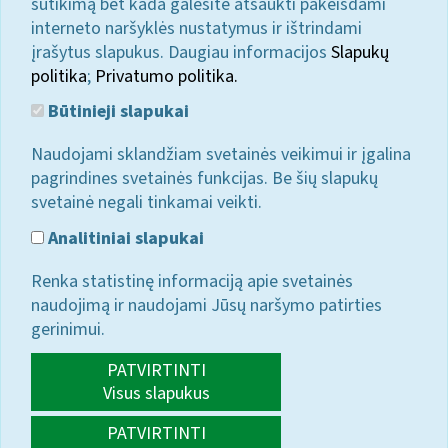
sutikimą bet kada galėsite atšaukti pakeisdami
interneto naršyklės nustatymus ir ištrindami
įrašytus slapukus. Daugiau informacijos
Slapukų
politika
;
Privatumo politika.
Būtinieji slapukai
Naudojami sklandžiam svetainės veikimui ir įgalina
pagrindines svetainės funkcijas. Be šių slapukų
svetainė negali tinkamai veikti.
Analitiniai slapukai
Renka statistinę informaciją apie svetainės
naudojimą ir naudojami Jūsų naršymo patirties
gerinimui.
PATVIRTINTI
Visus slapukus
PATVIRTINTI