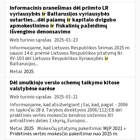
Informacinis pranešimas dėl priimto LR
vyriausybės
ir
Baltarusijos vyriausybės
sutarties...dėl pajamų
ir
kapitalo dvigubo
apmokestinimo
ir
fiskalinių pažeidimų
išvengimo denonsavimo
Web turinio sąrašas
2025-01-23
Informuojame, kad Lietuvos Respublikos Seimas 2025 m.
sausio 14 d. priėmė Lietuvos Respublikos įstatymą Nr.
XV-103 dėl Lietuvos Respublikos Vyriausybės
ir
Baltarusijos...
Metai:
2025
Dėl smulkiojo verslo schemų taikymo kitose
valstybėse narėse
Web turinio sąrašas
2025-01-21
Informuojame, kad atsižvelgiant į tai, kad, pagal: - 2006
m. lapkričio 28 d. Tarybos direktyvos 2006/112/EB dėl
pridėtinės vertės mokesčio bendros sistemos XII
antraštinės dalies 1 skyrių, Europos...
Metai:
2025
Mokesčių įstatymų pakeitimai:
MĮP 2021 »
Pridėtinės vertės mokesčio pakeitimai nuo 2025 m.