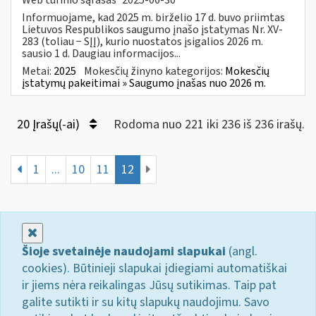
Informuojame, kad 2025 m. birželio 17 d. buvo priimtas
Lietuvos Respublikos saugumo įnašo įstatymas Nr. XV-
283 (toliau − SĮĮ), kurio nuostatos įsigalios 2026 m.
sausio 1 d. Daugiau informacijos...
Metai:
2025
Mokesčių žinyno kategorijos:
Mokesčių
įstatymų pakeitimai » Saugumo įnašas nuo 2026 m.
20 Įrašų(-ai)
Rodoma nuo 221 iki 236 iš 236 irašų.
1
...
10
11
12
Uždaryti
Šioje svetainėje naudojami slapukai
(angl.
cookies). Būtinieji slapukai įdiegiami automatiškai
ir jiems nėra reikalingas Jūsų sutikimas. Taip pat
galite sutikti ir su kitų slapukų naudojimu. Savo