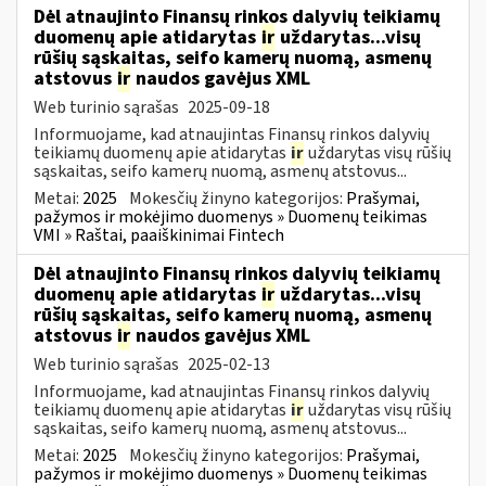
Dėl atnaujinto Finansų rinkos dalyvių teikiamų
duomenų apie atidarytas
ir
uždarytas...visų
rūšių sąskaitas, seifo kamerų nuomą, asmenų
atstovus
ir
naudos gavėjus XML
Web turinio sąrašas
2025-09-18
Informuojame, kad atnaujintas Finansų rinkos dalyvių
teikiamų duomenų apie atidarytas
ir
uždarytas visų rūšių
sąskaitas, seifo kamerų nuomą, asmenų atstovus...
Metai:
2025
Mokesčių žinyno kategorijos:
Prašymai,
pažymos ir mokėjimo duomenys » Duomenų teikimas
VMI » Raštai, paaiškinimai Fintech
Dėl atnaujinto Finansų rinkos dalyvių teikiamų
duomenų apie atidarytas
ir
uždarytas...visų
rūšių sąskaitas, seifo kamerų nuomą, asmenų
atstovus
ir
naudos gavėjus XML
Web turinio sąrašas
2025-02-13
Informuojame, kad atnaujintas Finansų rinkos dalyvių
teikiamų duomenų apie atidarytas
ir
uždarytas visų rūšių
sąskaitas, seifo kamerų nuomą, asmenų atstovus...
Metai:
2025
Mokesčių žinyno kategorijos:
Prašymai,
pažymos ir mokėjimo duomenys » Duomenų teikimas