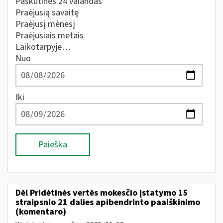
Paskutines 24 valandas
Praėjusią savaitę
Praėjusį mėnesį
Praėjusiais metais
Laikotarpyje…
Nuo
Iki
Paieška
Dėl Pridėtinės vertės mokesčio įstatymo 15
straipsnio 21 dalies apibendrinto paaiškinimo
(komentaro)