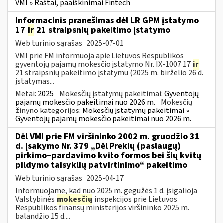
VMI » Raštai, paaiškinimai Fintech
Informacinis pranešimas dėl LR GPM įstatymo
17
ir
21 straipsnių pakeitimo įstatymo
Web turinio sąrašas
2025-07-01
VMI prie FM informuoja apie Lietuvos Respublikos
gyventojų pajamų mokesčio įstatymo Nr. IX-1007 17
ir
21 straipsnių pakeitimo įstatymu (2025 m. birželio 26 d.
įstatymas...
Metai:
2025
Mokesčių įstatymų pakeitimai:
Gyventojų
pajamų mokesčio pakeitimai nuo 2026 m.
Mokesčių
žinyno kategorijos:
Mokesčių įstatymų pakeitimai »
Gyventojų pajamų mokesčio pakeitimai nuo 2026 m.
Dėl VMI prie FM viršininko 2002 m. gruodžio 31
d. įsakymo Nr. 379 „Dėl Prekių (paslaugų)
pirkimo–pardavimo kvito formos bei šių kvitų
pildymo taisyklių patvirtinimo“ pakeitimo
Web turinio sąrašas
2025-04-17
Informuojame, kad nuo 2025 m. gegužės 1 d. įsigalioja
Valstybinės
mokesčių
inspekcijos prie Lietuvos
Respublikos finansų ministerijos viršininko 2025 m.
balandžio 15 d....