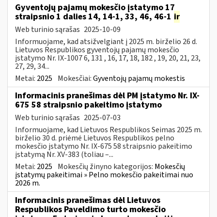
Gyventojų pajamų mokesčio įstatymo 17
straipsnio 1 dalies 14, 14-1, 33, 46, 46-1
ir
Web turinio sąrašas
2025-10-09
Informuojame, kad atsižvelgiant į 2025 m. birželio 26 d.
Lietuvos Respublikos gyventojų pajamų mokesčio
įstatymo Nr. IX-1007 6, 131 , 16, 17, 18, 182 , 19, 20, 21, 23,
27, 29, 34...
Metai:
2025
Mokesčiai:
Gyventojų pajamų mokestis
Informacinis pranešimas dėl PM įstatymo Nr. IX-
675 58 straipsnio pakeitimo įstatymo
Web turinio sąrašas
2025-07-03
Informuojame, kad Lietuvos Respublikos Seimas 2025 m.
birželio 30 d. priėmė Lietuvos Respublikos pelno
mokesčio įstatymo Nr. IX-675 58 straipsnio pakeitimo
įstatymą Nr. XV-383 (toliau –...
Metai:
2025
Mokesčių žinyno kategorijos:
Mokesčių
įstatymų pakeitimai » Pelno mokesčio pakeitimai nuo
2026 m.
Informacinis pranešimas dėl Lietuvos
Respublikos Paveldimo turto mokesčio