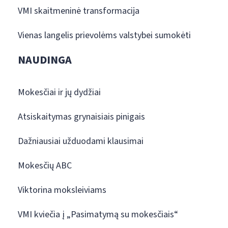
VMI skaitmeninė transformacija
Vienas langelis prievolėms valstybei sumokėti
NAUDINGA
Mokesčiai ir jų dydžiai
Atsiskaitymas grynaisiais pinigais
Dažniausiai užduodami klausimai
Mokesčių ABC
Viktorina moksleiviams
VMI kviečia į „Pasimatymą su mokesčiais“