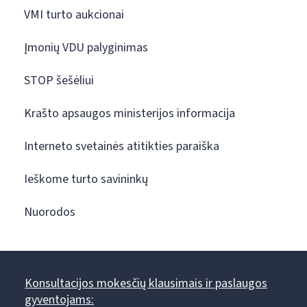
VMI turto aukcionai
Įmonių VDU palyginimas
STOP šešėliui
Krašto apsaugos ministerijos informacija
Interneto svetainės atitikties paraiška
Ieškome turto savininkų
Nuorodos
Konsultacijos mokesčių klausimais ir paslaugos
gyventojams: