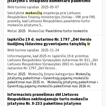
įstatymo 5 straipsnio komentaro pakeitimo
Web turinio sąrašas
2025-05-07
Valstybinė
mokesčių
inspekcija prie Lietuvos
Respublikos finansų ministerijos (toliau – VMI prie FM)
praneša, kad Lietuvos Respublikos paveldimo turto
mokesčio įstatymo 5...
Metai:
2025
Mokesčiai:
Paveldimo turto mokestis
lapkričio 19 d. nutarimo Nr. 1797 „Dėl Verslo
liudijimų išdavimo gyventojams taisyklių
ir
Web turinio sąrašas
2025-11-24
Informuojame, kad 2025 m. lapkričio 19 d. priimtas
Lietuvos Respublikos Vyriausybės nutarimas Nr. 811 „Dėl
Lietuvos Respublikos Vyriausybės 2002 m. lapkričio 19 d.
nutarimo Nr. 1797 „Dėl Verslo...
Metai:
2025
Mokesčių žinyno kategorijos:
Mokesčių
įstatymų pakeitimai » Gyventojų pajamų mokesčio
pakeitimai nuo 2025 m.
Mokesčių įstatymų pakeitimai »
Gyventojų pajamų mokesčio pakeitimai nuo 2026 m.
Informacinis pranešimas dėl Lietuvos
Respublikos nekilnojamojo turto mokesčio
įstatymo Nr. X-233 pakeitimo įstatymo