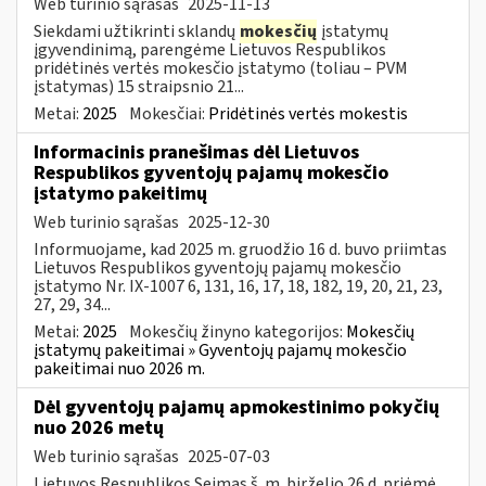
Web turinio sąrašas
2025-11-13
Siekdami užtikrinti sklandų
mokesčių
įstatymų
įgyvendinimą, parengėme Lietuvos Respublikos
pridėtinės vertės mokesčio įstatymo (toliau – PVM
įstatymas) 15 straipsnio 21...
Metai:
2025
Mokesčiai:
Pridėtinės vertės mokestis
Informacinis pranešimas dėl Lietuvos
Respublikos gyventojų pajamų mokesčio
įstatymo pakeitimų
Web turinio sąrašas
2025-12-30
Informuojame, kad 2025 m. gruodžio 16 d. buvo priimtas
Lietuvos Respublikos gyventojų pajamų mokesčio
įstatymo Nr. IX-1007 6, 131, 16, 17, 18, 182, 19, 20, 21, 23,
27, 29, 34...
Metai:
2025
Mokesčių žinyno kategorijos:
Mokesčių
įstatymų pakeitimai » Gyventojų pajamų mokesčio
pakeitimai nuo 2026 m.
Dėl gyventojų pajamų apmokestinimo pokyčių
nuo 2026 metų
Web turinio sąrašas
2025-07-03
Lietuvos Respublikos Seimas š. m. birželio 26 d. priėmė