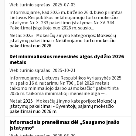
Web turinio sąrašas
2025-07-03
Informuojame, kad 2025 m. birželio 26 d. buvo priimtas
Lietuvos Respublikos nekilnojamojo turto mokesčio
įstatymo Nr. X–233 pakeitimo įstatymas Nr. XV-344.
Pakeitimai įsigalioja nuo 2026 m. sausio...
Metai:
2025
Mokesčių žinyno kategorijos:
Mokesčių
įstatymų pakeitimai » Nekilnojamo turto mokesčio
pakeitimai nuo 2026
Dėl minimaliosios mėnesinės algos dydžio 2026
metais
Web turinio sąrašas
2025-10-21
Informuojame, Lietuvos Respublikos Vyriausybės 2025
m. spalio 16 d. nutarimu Nr. 700 „Dėl 2026 metais
taikomo minimaliojo darbo užmokesčio“ patvirtinta
2026 m. taikoma minimalioji mėnesinė alga —...
Metai:
2025
Mokesčių žinyno kategorijos:
Mokesčių
įstatymų pakeitimai » Gyventojų pajamų mokesčio
pakeitimai nuo 2026 m.
Informacinis pranešimas dėl „Saugumo įnašo
įstatymo“
Web turinio sąrašas
2025-06-30