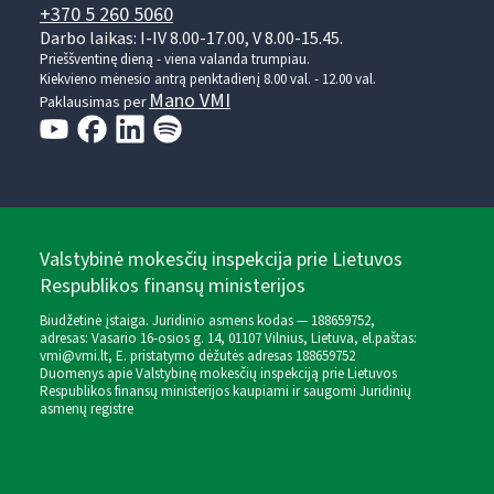
+370 5 260 5060
Darbo laikas: I-IV 8.00-17.00, V 8.00-15.45.
Prieššventinę dieną - viena valanda trumpiau.
Kiekvieno mėnesio antrą penktadienį 8.00 val. - 12.00 val.
Mano VMI
Paklausimas per
Valstybinė mokesčių inspekcija prie Lietuvos
Respublikos finansų ministerijos
Biudžetinė įstaiga. Juridinio asmens kodas — 188659752,
adresas: Vasario 16-osios g. 14, 01107 Vilnius, Lietuva, el.paštas:
vmi@vmi.lt
, E. pristatymo dėžutės adresas 188659752
Duomenys apie Valstybinę mokesčių inspekciją prie Lietuvos
Respublikos finansų ministerijos kaupiami ir saugomi Juridinių
asmenų registre