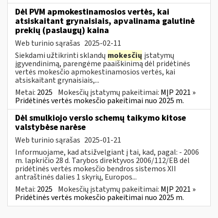
Dėl PVM apmokestinamosios vertės, kai
atsiskaitant grynaisiais, apvalinama galutinė
prekių (paslaugų) kaina
Web turinio sąrašas
2025-02-11
Siekdami užtikrinti sklandų
mokesčių
įstatymų
įgyvendinimą, parengėme paaiškinimą dėl pridėtinės
vertės mokesčio apmokestinamosios vertės, kai
atsiskaitant grynaisiais,...
Metai:
2025
Mokesčių įstatymų pakeitimai:
MĮP 2021 »
Pridėtinės vertės mokesčio pakeitimai nuo 2025 m.
Dėl smulkiojo verslo schemų taikymo kitose
valstybėse narėse
Web turinio sąrašas
2025-01-21
Informuojame, kad atsižvelgiant į tai, kad, pagal: - 2006
m. lapkričio 28 d. Tarybos direktyvos 2006/112/EB dėl
pridėtinės vertės mokesčio bendros sistemos XII
antraštinės dalies 1 skyrių, Europos...
Metai:
2025
Mokesčių įstatymų pakeitimai:
MĮP 2021 »
Pridėtinės vertės mokesčio pakeitimai nuo 2025 m.