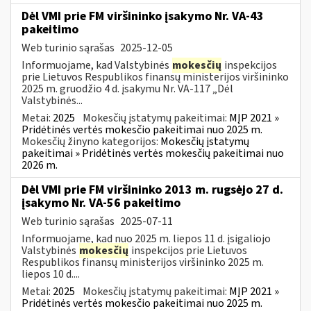
Dėl VMI prie FM viršininko įsakymo Nr. VA-43
pakeitimo
Web turinio sąrašas
2025-12-05
Informuojame, kad Valstybinės
mokesčių
inspekcijos
prie Lietuvos Respublikos finansų ministerijos viršininko
2025 m. gruodžio 4 d. įsakymu Nr. VA-117 „Dėl
Valstybinės...
Metai:
2025
Mokesčių įstatymų pakeitimai:
MĮP 2021 »
Pridėtinės vertės mokesčio pakeitimai nuo 2025 m.
Mokesčių žinyno kategorijos:
Mokesčių įstatymų
pakeitimai » Pridėtinės vertės mokesčių pakeitimai nuo
2026 m.
Dėl VMI prie FM viršininko 2013 m. rugsėjo 27 d.
įsakymo Nr. VA-56 pakeitimo
Web turinio sąrašas
2025-07-11
Informuojame, kad nuo 2025 m. liepos 11 d. įsigaliojo
Valstybinės
mokesčių
inspekcijos prie Lietuvos
Respublikos finansų ministerijos viršininko 2025 m.
liepos 10 d....
Metai:
2025
Mokesčių įstatymų pakeitimai:
MĮP 2021 »
Pridėtinės vertės mokesčio pakeitimai nuo 2025 m.