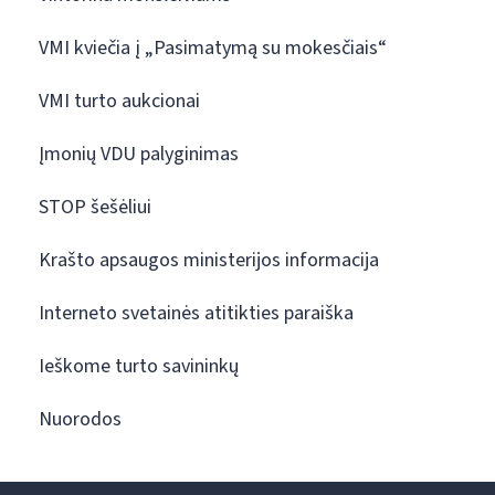
VMI kviečia į „Pasimatymą su mokesčiais“
VMI turto aukcionai
Įmonių VDU palyginimas
STOP šešėliui
Krašto apsaugos ministerijos informacija
Interneto svetainės atitikties paraiška
Ieškome turto savininkų
Nuorodos