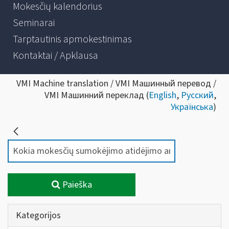
Mokesčių kalendorius
Seminarai
Tarptautinis apmokestinimas
Kontaktai / Apklausa
VMI Machine translation / VMI Машинный перевод /
VMI Машинний переклад (
English
,
Русский
,
Українська
)
Paieška
Kategorijos