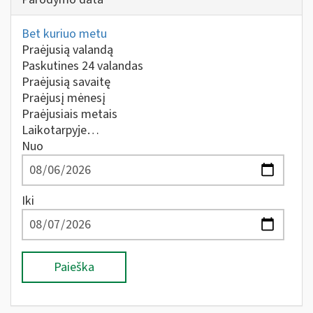
Bet kuriuo metu
Praėjusią valandą
Paskutines 24 valandas
Praėjusią savaitę
Praėjusį mėnesį
Praėjusiais metais
Laikotarpyje…
Nuo
Iki
Paieška