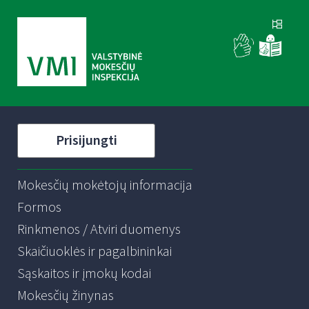
Prisijungti
Mokesčių mokėtojų informacija
Formos
Rinkmenos / Atviri duomenys
Skaičiuoklės ir pagalbininkai
Sąskaitos ir įmokų kodai
Mokesčių žinynas