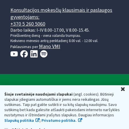
Konsultacijos mokesčių klausimais ir paslaugos
gyventojams:
+370 5 260 5060
Darbo laikas: I-IV 8.00-17.00, V 8.00-15.45.
Prieššventinę dieną - viena valanda trumpiau.
Kiekvieno mėnesio antrą penktadienį 8.00 val. - 12.00 val.
Mano VMI
Paklausimas per
Valstybinė mokesčių inspekcija prie Lietuvos
U
Respublikos finansų ministerijos
Šioje svetainėje naudojami slapukai
(angl. cookies). Būtinieji
slapukai įdiegiami automatiškai ir jiems nėra reikalingas Jūsų
Biudžetinė įstaiga. Juridinio asmens kodas — 188659752,
sutikimas. Taip pat galite sutikti ir su kitų slapukų naudojimu. Savo
adresas: Vasario 16-osios g. 14, 01107 Vilnius, Lietuva, el.paštas:
sutikimą bet kada galėsite atšaukti pakeisdami interneto naršyklės
vmi@vmi.lt
, E. pristatymo dėžutės adresas 188659752
nustatymus ir ištrindami įrašytus slapukus. Daugiau informacijos
Duomenys apie Valstybinę mokesčių inspekciją prie Lietuvos
Slapukų politika
;
Privatumo politika.
Respublikos finansų ministerijos kaupiami ir saugomi Juridinių
asmenų registre