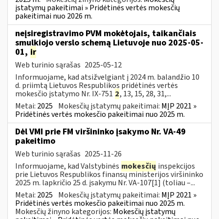
įstatymų pakeitimai » Pridėtinės vertės mokesčių
pakeitimai nuo 2026 m.
neįsiregistravimo PVM mokėtojais, taikančiais
smulkiojo verslo schemą Lietuvoje nuo 2025-05-
01,
ir
Web turinio sąrašas
2025-05-12
Informuojame, kad atsižvelgiant į 2024 m. balandžio 10
d. priimtą Lietuvos Respublikos pridėtinės vertės
mokesčio įstatymo Nr. IX-751
2
, 13, 15, 28, 31,...
Metai:
2025
Mokesčių įstatymų pakeitimai:
MĮP 2021 »
Pridėtinės vertės mokesčio pakeitimai nuo 2025 m.
Dėl VMI prie FM viršininko įsakymo Nr. VA-49
pakeitimo
Web turinio sąrašas
2025-11-26
Informuojame, kad Valstybinės
mokesčių
inspekcijos
prie Lietuvos Respublikos finansų ministerijos viršininko
2025 m. lapkričio 25 d. įsakymu Nr. VA-107[1] (toliau –...
Metai:
2025
Mokesčių įstatymų pakeitimai:
MĮP 2021 »
Pridėtinės vertės mokesčio pakeitimai nuo 2025 m.
Mokesčių žinyno kategorijos:
Mokesčių įstatymų