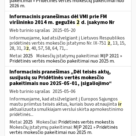
pakeitimai » Pridėtinės vertės mokesčių pakeitimai nuo
2026 m.
Informacinis pranešimas dėl VMI prie FM
viršininko 2014 m. gegužės
2
d. įsakymo Nr
Web turinio sąrašas
2025-05-20
Informuojame, kad atsižvelgiant į Lietuvos Respublikos
pridėtinės vertės mokesčio įstatymo Nr. IX-751
2
, 13, 15,
28, 31, 3
2
, 40, 57, 58, 64, 71,...
Metai:
2025
Mokesčių įstatymų pakeitimai:
MĮP 2021 »
Pridėtinės vertės mokesčio pakeitimai nuo 2025 m.
Informacinis pranešimas „Dėl teisės aktų,
susijusių su Pridėtinės vertės mokesčio
pakeitimais nuo 2025-05-01, įsigaliojimo“
Web turinio sąrašas
2025-05-06
Informuojame, kad atsižvelgiant į Europos Sąjungos
mastu priimtus teisės aktus, kuriais buvo atnaujinta
ir
aktualizuota smulkiajam verslui skirta apmokestinimo
pridėtinės...
Metai:
2025
Mokesčiai:
Pridėtinės vertės mokestis
Mokesčių įstatymų pakeitimai:
MĮP 2021 » Pridėtinės
vertės mokesčio pakeitimai nuo 2025 m.