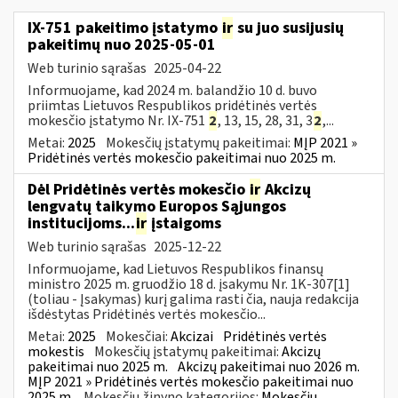
IX-751 pakeitimo įstatymo
ir
su juo susijusių
pakeitimų nuo 2025-05-01
Web turinio sąrašas
2025-04-22
Informuojame, kad 2024 m. balandžio 10 d. buvo
priimtas Lietuvos Respublikos pridėtinės vertės
mokesčio įstatymo Nr. IX-751
2
, 13, 15, 28, 31, 3
2
,...
Metai:
2025
Mokesčių įstatymų pakeitimai:
MĮP 2021 »
Pridėtinės vertės mokesčio pakeitimai nuo 2025 m.
Dėl Pridėtinės vertės mokesčio
ir
Akcizų
lengvatų taikymo Europos Sąjungos
institucijoms...
ir
įstaigoms
Web turinio sąrašas
2025-12-22
Informuojame, kad Lietuvos Respublikos finansų
ministro 2025 m. gruodžio 18 d. įsakymu Nr. 1K-307[1]
(toliau - Įsakymas) kurį galima rasti čia, nauja redakcija
išdėstytas Pridėtinės vertės mokesčio...
Metai:
2025
Mokesčiai:
Akcizai
Pridėtinės vertės
mokestis
Mokesčių įstatymų pakeitimai:
Akcizų
pakeitimai nuo 2025 m.
Akcizų pakeitimai nuo 2026 m.
MĮP 2021 » Pridėtinės vertės mokesčio pakeitimai nuo
2025 m.
Mokesčių žinyno kategorijos:
Mokesčių