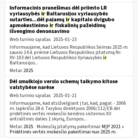
Informacinis pranešimas dėl priimto LR
vyriausybės
ir
Baltarusijos vyriausybės
sutarties...dėl pajamų
ir
kapitalo dvigubo
apmokestinimo
ir
fiskalinių pažeidimų
išvengimo denonsavimo
Web turinio sąrašas
2025-01-23
Informuojame, kad Lietuvos Respublikos Seimas 2025 m.
sausio 14 d. priėmė Lietuvos Respublikos įstatymą Nr.
XV-103 dėl Lietuvos Respublikos Vyriausybės
ir
Baltarusijos...
Metai:
2025
Dėl smulkiojo verslo schemų taikymo kitose
valstybėse narėse
Web turinio sąrašas
2025-01-21
Informuojame, kad atsižvelgiant į tai, kad, pagal: - 2006
m. lapkričio 28 d. Tarybos direktyvos 2006/112/EB dėl
pridėtinės vertės mokesčio bendros sistemos XII
antraštinės dalies 1 skyrių, Europos...
Metai:
2025
Mokesčių įstatymų pakeitimai:
MĮP 2021 »
Pridėtinės vertės mokesčio pakeitimai nuo 2025 m.