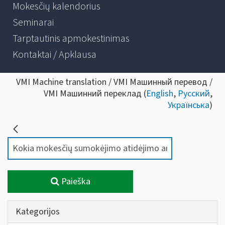
Mokesčių kalendorius
Seminarai
Tarptautinis apmokestinimas
Kontaktai / Apklausa
VMI Machine translation / VMI Машинный перевод /
VMI Машинний переклад (
English
,
Русский
,
Українська
)
Paieška
Kategorijos