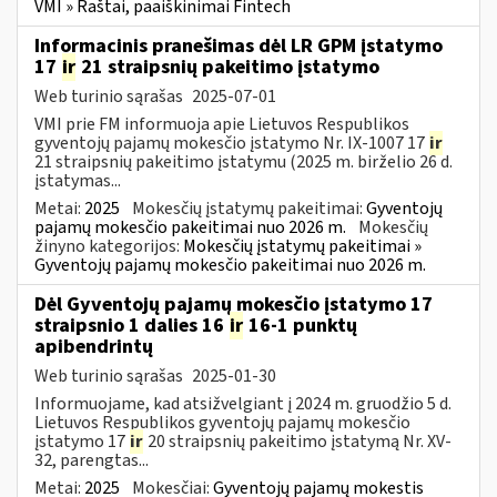
VMI » Raštai, paaiškinimai Fintech
Informacinis pranešimas dėl LR GPM įstatymo
17
ir
21 straipsnių pakeitimo įstatymo
Web turinio sąrašas
2025-07-01
VMI prie FM informuoja apie Lietuvos Respublikos
gyventojų pajamų mokesčio įstatymo Nr. IX-1007 17
ir
21 straipsnių pakeitimo įstatymu (2025 m. birželio 26 d.
įstatymas...
Metai:
2025
Mokesčių įstatymų pakeitimai:
Gyventojų
pajamų mokesčio pakeitimai nuo 2026 m.
Mokesčių
žinyno kategorijos:
Mokesčių įstatymų pakeitimai »
Gyventojų pajamų mokesčio pakeitimai nuo 2026 m.
Dėl Gyventojų pajamų mokesčio įstatymo 17
straipsnio 1 dalies 16
ir
16-1 punktų
apibendrintų
Web turinio sąrašas
2025-01-30
Informuojame, kad atsižvelgiant į 2024 m. gruodžio 5 d.
Lietuvos Respublikos gyventojų pajamų mokesčio
įstatymo 17
ir
20 straipsnių pakeitimo įstatymą Nr. XV-
32, parengtas...
Metai:
2025
Mokesčiai:
Gyventojų pajamų mokestis