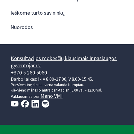
Ieškome turto savininkų
Nuorodos
Konsultacijos mokesčių klausimais ir paslaugos
gyventojams:
+370 5 260 5060
Darbo laikas: I-IV 8.00-17.00, V 8.00-15.45.
Prieššventinę dieną - viena valanda trumpiau.
Kiekvieno mėnesio antrą penktadienį 8.00 val. - 12.00 val.
Mano VMI
Paklausimas per