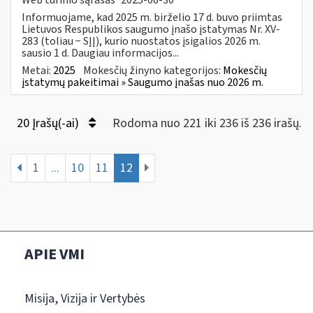
Informuojame, kad 2025 m. birželio 17 d. buvo priimtas
Lietuvos Respublikos saugumo įnašo įstatymas Nr. XV-
283 (toliau − SĮĮ), kurio nuostatos įsigalios 2026 m.
sausio 1 d. Daugiau informacijos...
Metai:
2025
Mokesčių žinyno kategorijos:
Mokesčių
įstatymų pakeitimai » Saugumo įnašas nuo 2026 m.
20 Įrašų(-ai)
Rodoma nuo 221 iki 236 iš 236 irašų.
1
...
10
11
12
APIE VMI
Misija, Vizija ir Vertybės