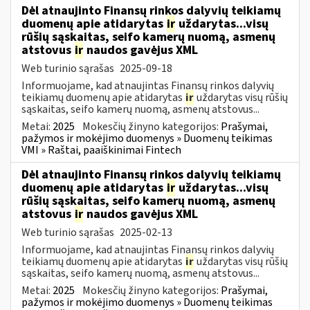
Dėl atnaujinto Finansų rinkos dalyvių teikiamų
duomenų apie atidarytas
ir
uždarytas...visų
rūšių sąskaitas, seifo kamerų nuomą, asmenų
atstovus
ir
naudos gavėjus XML
Web turinio sąrašas
2025-09-18
Informuojame, kad atnaujintas Finansų rinkos dalyvių
teikiamų duomenų apie atidarytas
ir
uždarytas visų rūšių
sąskaitas, seifo kamerų nuomą, asmenų atstovus...
Metai:
2025
Mokesčių žinyno kategorijos:
Prašymai,
pažymos ir mokėjimo duomenys » Duomenų teikimas
VMI » Raštai, paaiškinimai Fintech
Dėl atnaujinto Finansų rinkos dalyvių teikiamų
duomenų apie atidarytas
ir
uždarytas...visų
rūšių sąskaitas, seifo kamerų nuomą, asmenų
atstovus
ir
naudos gavėjus XML
Web turinio sąrašas
2025-02-13
Informuojame, kad atnaujintas Finansų rinkos dalyvių
teikiamų duomenų apie atidarytas
ir
uždarytas visų rūšių
sąskaitas, seifo kamerų nuomą, asmenų atstovus...
Metai:
2025
Mokesčių žinyno kategorijos:
Prašymai,
pažymos ir mokėjimo duomenys » Duomenų teikimas