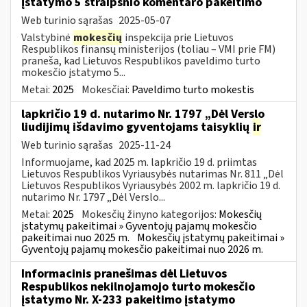
įstatymo 5 straipsnio komentaro pakeitimo
Web turinio sąrašas
2025-05-07
Valstybinė
mokesčių
inspekcija prie Lietuvos
Respublikos finansų ministerijos (toliau – VMI prie FM)
praneša, kad Lietuvos Respublikos paveldimo turto
mokesčio įstatymo 5...
Metai:
2025
Mokesčiai:
Paveldimo turto mokestis
lapkričio 19 d. nutarimo Nr. 1797 „Dėl Verslo
liudijimų išdavimo gyventojams taisyklių
ir
Web turinio sąrašas
2025-11-24
Informuojame, kad 2025 m. lapkričio 19 d. priimtas
Lietuvos Respublikos Vyriausybės nutarimas Nr. 811 „Dėl
Lietuvos Respublikos Vyriausybės 2002 m. lapkričio 19 d.
nutarimo Nr. 1797 „Dėl Verslo...
Metai:
2025
Mokesčių žinyno kategorijos:
Mokesčių
įstatymų pakeitimai » Gyventojų pajamų mokesčio
pakeitimai nuo 2025 m.
Mokesčių įstatymų pakeitimai »
Gyventojų pajamų mokesčio pakeitimai nuo 2026 m.
Informacinis pranešimas dėl Lietuvos
Respublikos nekilnojamojo turto mokesčio
įstatymo Nr. X-233 pakeitimo įstatymo