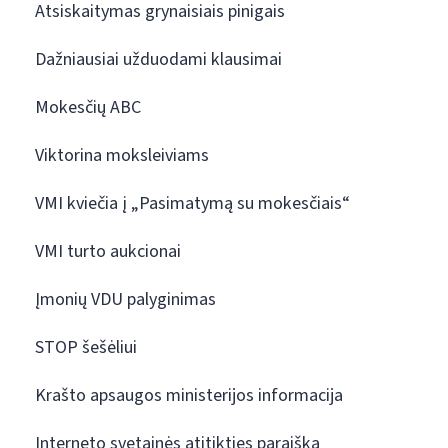
Atsiskaitymas grynaisiais pinigais
Dažniausiai užduodami klausimai
Mokesčių ABC
Viktorina moksleiviams
VMI kviečia į „Pasimatymą su mokesčiais“
VMI turto aukcionai
Įmonių VDU palyginimas
STOP šešėliui
Krašto apsaugos ministerijos informacija
Interneto svetainės atitikties paraiška