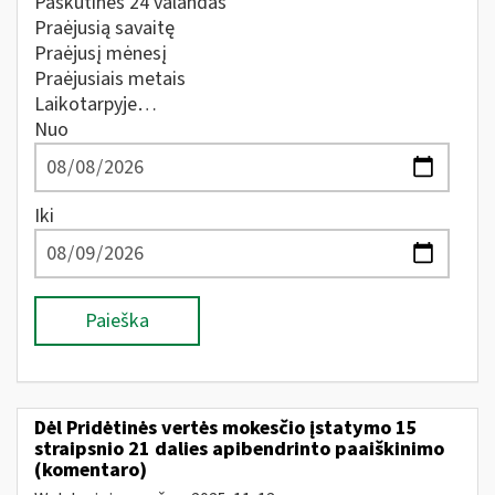
Paskutines 24 valandas
Praėjusią savaitę
Praėjusį mėnesį
Praėjusiais metais
Laikotarpyje…
Nuo
Iki
Paieška
Dėl Pridėtinės vertės mokesčio įstatymo 15
straipsnio 21 dalies apibendrinto paaiškinimo
(komentaro)