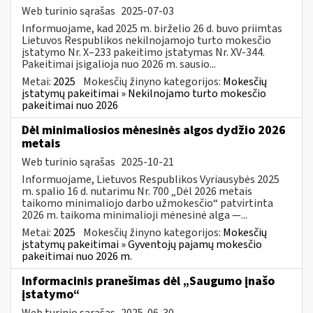
Web turinio sąrašas
2025-07-03
Informuojame, kad 2025 m. birželio 26 d. buvo priimtas
Lietuvos Respublikos nekilnojamojo turto mokesčio
įstatymo Nr. X–233 pakeitimo įstatymas Nr. XV-344.
Pakeitimai įsigalioja nuo 2026 m. sausio...
Metai:
2025
Mokesčių žinyno kategorijos:
Mokesčių
įstatymų pakeitimai » Nekilnojamo turto mokesčio
pakeitimai nuo 2026
Dėl minimaliosios mėnesinės algos dydžio 2026
metais
Web turinio sąrašas
2025-10-21
Informuojame, Lietuvos Respublikos Vyriausybės 2025
m. spalio 16 d. nutarimu Nr. 700 „Dėl 2026 metais
taikomo minimaliojo darbo užmokesčio“ patvirtinta
2026 m. taikoma minimalioji mėnesinė alga —...
Metai:
2025
Mokesčių žinyno kategorijos:
Mokesčių
įstatymų pakeitimai » Gyventojų pajamų mokesčio
pakeitimai nuo 2026 m.
Informacinis pranešimas dėl „Saugumo įnašo
įstatymo“
Web turinio sąrašas
2025-06-30