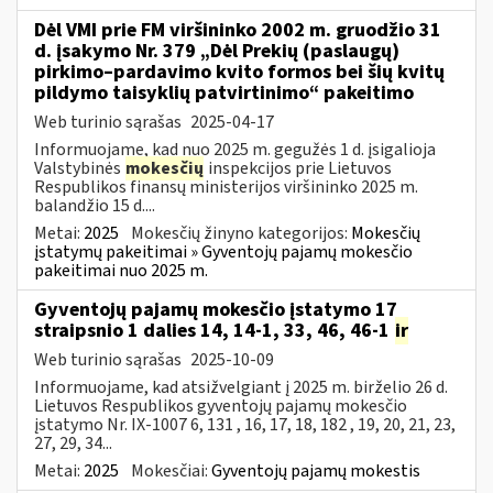
Dėl VMI prie FM viršininko 2002 m. gruodžio 31
d. įsakymo Nr. 379 „Dėl Prekių (paslaugų)
pirkimo–pardavimo kvito formos bei šių kvitų
pildymo taisyklių patvirtinimo“ pakeitimo
Web turinio sąrašas
2025-04-17
Informuojame, kad nuo 2025 m. gegužės 1 d. įsigalioja
Valstybinės
mokesčių
inspekcijos prie Lietuvos
Respublikos finansų ministerijos viršininko 2025 m.
balandžio 15 d....
Metai:
2025
Mokesčių žinyno kategorijos:
Mokesčių
įstatymų pakeitimai » Gyventojų pajamų mokesčio
pakeitimai nuo 2025 m.
Gyventojų pajamų mokesčio įstatymo 17
straipsnio 1 dalies 14, 14-1, 33, 46, 46-1
ir
Web turinio sąrašas
2025-10-09
Informuojame, kad atsižvelgiant į 2025 m. birželio 26 d.
Lietuvos Respublikos gyventojų pajamų mokesčio
įstatymo Nr. IX-1007 6, 131 , 16, 17, 18, 182 , 19, 20, 21, 23,
27, 29, 34...
Metai:
2025
Mokesčiai:
Gyventojų pajamų mokestis