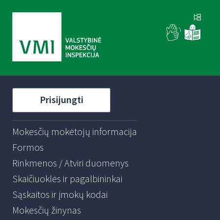
Prisijungti
Mokesčių mokėtojų informacija
Formos
Rinkmenos / Atviri duomenys
Skaičiuoklės ir pagalbininkai
Sąskaitos ir įmokų kodai
Mokesčių žinynas