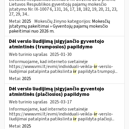
Lietuvos Respublikos gyventojų pajamų mokesčio
įstatymo Nr. IX-1007 6, 131, 16, 17, 18, 182, 19, 20, 21, 23,
27, 29, 34...
Metai:
2025
Mokesčių žinyno kategorijos:
Mokesčių
įstatymų pakeitimai » Gyventojų pajamų mokesčio
pakeitimai nuo 2026 m.
Dėl verslo liudijimą įsigyjančio gyventojo
atmintinės (trumposios) papildymo
Web turinio sąrašas
2025-01-30
Informuojame, kad interneto svetainėje
https://www.vmi.lt/evmi/individuali-veikla-
ir
-verslo-
liudijimai patalpinta patikslinta
ir
papildyta trumpoji...
Metai:
2025
Dėl verslo liudijimą įsigyjančio gyventojo
atmintinės (plačiosios) papildymo
Web turinio sąrašas
2025-03-17
Informuojame, kad interneto svetainėje
https://www.vmi.lt/evmi/individuali-veikla-
ir
-verslo-
liudijimai patalpinta patikslinta
ir
papildyta plačioji...
Metai:
2025