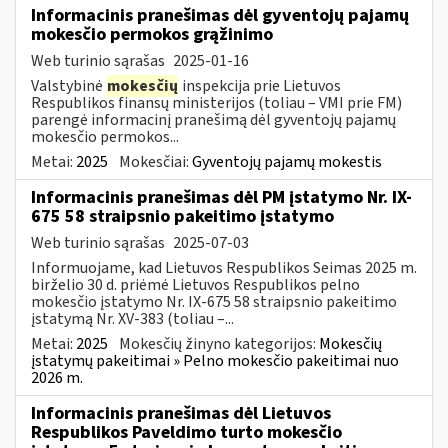
Informacinis pranešimas dėl gyventojų pajamų
mokesčio permokos grąžinimo
Web turinio sąrašas
2025-01-16
Valstybinė
mokesčių
inspekcija prie Lietuvos
Respublikos finansų ministerijos (toliau – VMI prie FM)
parengė informacinį pranešimą dėl gyventojų pajamų
mokesčio permokos...
Metai:
2025
Mokesčiai:
Gyventojų pajamų mokestis
Informacinis pranešimas dėl PM įstatymo Nr. IX-
675 58 straipsnio pakeitimo įstatymo
Web turinio sąrašas
2025-07-03
Informuojame, kad Lietuvos Respublikos Seimas 2025 m.
birželio 30 d. priėmė Lietuvos Respublikos pelno
mokesčio įstatymo Nr. IX-675 58 straipsnio pakeitimo
įstatymą Nr. XV-383 (toliau –...
Metai:
2025
Mokesčių žinyno kategorijos:
Mokesčių
įstatymų pakeitimai » Pelno mokesčio pakeitimai nuo
2026 m.
Informacinis pranešimas dėl Lietuvos
Respublikos Paveldimo turto mokesčio