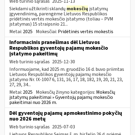
Web turinio sąrašas
2025-11-13
Siekdami užtikrinti sklandų
mokesčių
įstatymų
įgyvendinimą, parengėme Lietuvos Respublikos
pridėtinės vertės mokesčio įstatymo (toliau – PVM
įstatymas) 15 straipsnio 21...
Metai:
2025
Mokesčiai:
Pridėtinės vertės mokestis
Informacinis pranešimas dėl Lietuvos
Respublikos gyventojų pajamų mokesčio
įstatymo pakeitimų
Web turinio sąrašas
2025-12-30
Informuojame, kad 2025 m. gruodžio 16 d. buvo priimtas
Lietuvos Respublikos gyventojų pajamų mokesčio
įstatymo Nr. IX-1007 6, 131, 16, 17, 18, 182, 19, 20, 21, 23,
27, 29, 34...
Metai:
2025
Mokesčių žinyno kategorijos:
Mokesčių
įstatymų pakeitimai » Gyventojų pajamų mokesčio
pakeitimai nuo 2026 m.
Dėl gyventojų pajamų apmokestinimo pokyčių
nuo 2026 metų
Web turinio sąrašas
2025-07-03
Lietuvos Respublikos Seimas š. m. birželio 26 d. priėmė