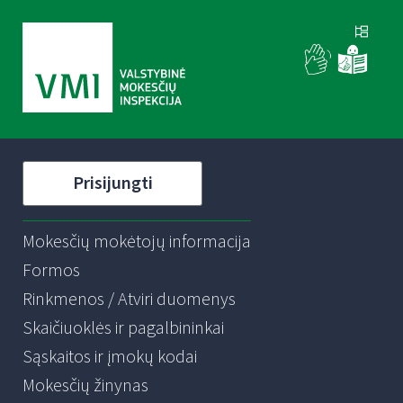
Prisijungti
Mokesčių mokėtojų informacija
Formos
Rinkmenos / Atviri duomenys
Skaičiuoklės ir pagalbininkai
Sąskaitos ir įmokų kodai
Mokesčių žinynas