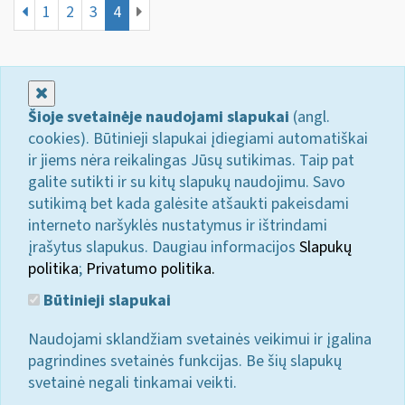
1
2
3
4
Uždaryti
Šioje svetainėje naudojami slapukai
(angl.
cookies). Būtinieji slapukai įdiegiami automatiškai
ir jiems nėra reikalingas Jūsų sutikimas. Taip pat
galite sutikti ir su kitų slapukų naudojimu. Savo
sutikimą bet kada galėsite atšaukti pakeisdami
interneto naršyklės nustatymus ir ištrindami
įrašytus slapukus. Daugiau informacijos
Slapukų
politika
;
Privatumo politika.
Būtinieji slapukai
Naudojami sklandžiam svetainės veikimui ir įgalina
pagrindines svetainės funkcijas. Be šių slapukų
svetainė negali tinkamai veikti.