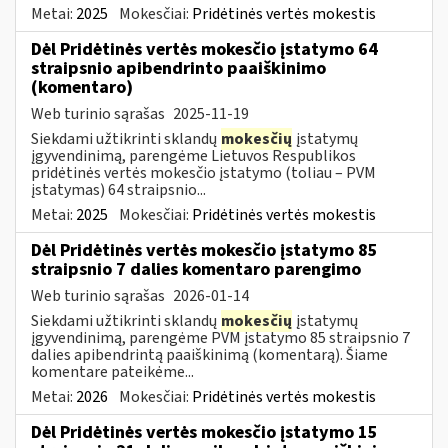
Metai:
2025
Mokesčiai:
Pridėtinės vertės mokestis
Dėl Pridėtinės vertės mokesčio įstatymo 64
straipsnio apibendrinto paaiškinimo
(komentaro)
Web turinio sąrašas
2025-11-19
Siekdami užtikrinti sklandų
mokesčių
įstatymų
įgyvendinimą, parengėme Lietuvos Respublikos
pridėtinės vertės mokesčio įstatymo (toliau – PVM
įstatymas) 64 straipsnio...
Metai:
2025
Mokesčiai:
Pridėtinės vertės mokestis
Dėl Pridėtinės vertės mokesčio įstatymo 85
straipsnio 7 dalies komentaro parengimo
Web turinio sąrašas
2026-01-14
Siekdami užtikrinti sklandų
mokesčių
įstatymų
įgyvendinimą, parengėme PVM įstatymo 85 straipsnio 7
dalies apibendrintą paaiškinimą (komentarą). Šiame
komentare pateikėme...
Metai:
2026
Mokesčiai:
Pridėtinės vertės mokestis
Dėl Pridėtinės vertės mokesčio įstatymo 15