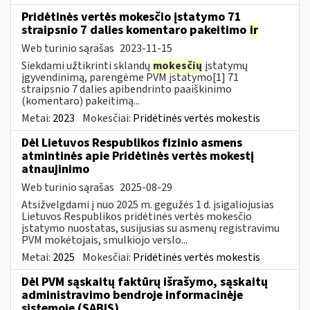
Pridėtinės vertės mokesčio įstatymo 71
straipsnio 7 dalies komentaro pakeitimo
ir
Web turinio sąrašas
2023-11-15
Siekdami užtikrinti sklandų
mokesčių
įstatymų
įgyvendinimą, parengėme PVM įstatymo[1] 71
straipsnio 7 dalies apibendrinto paaiškinimo
(komentaro) pakeitimą...
Metai:
2023
Mokesčiai:
Pridėtinės vertės mokestis
Dėl Lietuvos Respublikos fizinio asmens
atmintinės apie Pridėtinės vertės mokestį
atnaujinimo
Web turinio sąrašas
2025-08-29
Atsižvelgdami į nuo 2025 m. gegužės 1 d. įsigaliojusias
Lietuvos Respublikos pridėtinės vertės mokesčio
įstatymo nuostatas, susijusias su asmenų registravimu
PVM mokėtojais, smulkiojo verslo...
Metai:
2025
Mokesčiai:
Pridėtinės vertės mokestis
Dėl PVM sąskaitų faktūrų išrašymo, sąskaitų
administravimo bendroje informacinėje
sistemoje (SABIS)