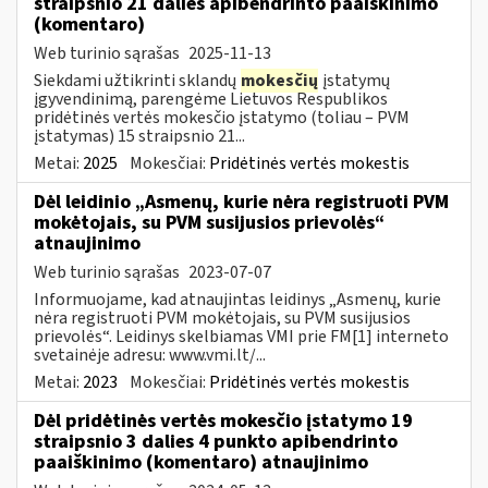
straipsnio 21 dalies apibendrinto paaiškinimo
(komentaro)
Web turinio sąrašas
2025-11-13
Siekdami užtikrinti sklandų
mokesčių
įstatymų
įgyvendinimą, parengėme Lietuvos Respublikos
pridėtinės vertės mokesčio įstatymo (toliau – PVM
įstatymas) 15 straipsnio 21...
Metai:
2025
Mokesčiai:
Pridėtinės vertės mokestis
Dėl leidinio „Asmenų, kurie nėra registruoti PVM
mokėtojais, su PVM susijusios prievolės“
atnaujinimo
Web turinio sąrašas
2023-07-07
Informuojame, kad atnaujintas leidinys „Asmenų, kurie
nėra registruoti PVM mokėtojais, su PVM susijusios
prievolės“. Leidinys skelbiamas VMI prie FM[1] interneto
svetainėje adresu: www.vmi.lt/...
Metai:
2023
Mokesčiai:
Pridėtinės vertės mokestis
Dėl pridėtinės vertės mokesčio įstatymo 19
straipsnio 3 dalies 4 punkto apibendrinto
paaiškinimo (komentaro) atnaujinimo