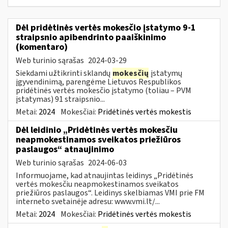
Dėl pridėtinės vertės mokesčio įstatymo 9-1
straipsnio apibendrinto paaiškinimo
(komentaro)
Web turinio sąrašas
2024-03-29
Siekdami užtikrinti sklandų
mokesčių
įstatymų
įgyvendinimą, parengėme Lietuvos Respublikos
pridėtinės vertės mokesčio įstatymo (toliau – PVM
įstatymas) 91 straipsnio...
Metai:
2024
Mokesčiai:
Pridėtinės vertės mokestis
Dėl leidinio „Pridėtinės vertės mokesčiu
neapmokestinamos sveikatos priežiūros
paslaugos“ atnaujinimo
Web turinio sąrašas
2024-06-03
Informuojame, kad atnaujintas leidinys „Pridėtinės
vertės mokesčiu neapmokestinamos sveikatos
priežiūros paslaugos“. Leidinys skelbiamas VMI prie FM
interneto svetainėje adresu: www.vmi.lt/...
Metai:
2024
Mokesčiai:
Pridėtinės vertės mokestis