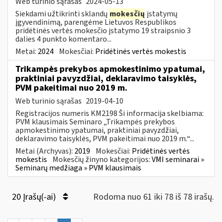
Web turinio sąrašas
2024-05-13
Siekdami užtikrinti sklandų
mokesčių
įstatymų
įgyvendinimą, parengėme Lietuvos Respublikos
pridėtinės vertės mokesčio įstatymo 19 straipsnio 3
dalies 4 punkto komentaro...
Metai:
2024
Mokesčiai:
Pridėtinės vertės mokestis
Trikampės prekybos apmokestinimo ypatumai,
praktiniai pavyzdžiai, deklaravimo taisyklės,
PVM pakeitimai nuo 2019 m.
Web turinio sąrašas
2019-04-10
Registracijos numeris KM2198 Ši informacija skelbiama:
PVM klausimais Seminaro „Trikampės prekybos
apmokestinimo ypatumai, praktiniai pavyzdžiai,
deklaravimo taisyklės, PVM pakeitimai nuo 2019 m.“...
Metai (Archyvas):
2019
Mokesčiai:
Pridėtinės vertės
mokestis
Mokesčių žinyno kategorijos:
VMI seminarai »
Seminarų medžiaga » PVM klausimais
20 Įrašų(-ai)
Rodoma nuo 61 iki 78 iš 78 irašų.