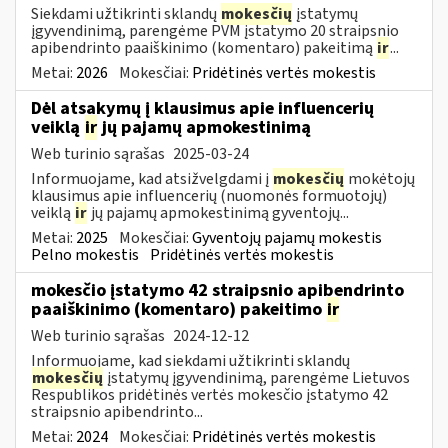
Siekdami užtikrinti sklandų
mokesčių
įstatymų
įgyvendinimą, parengėme PVM įstatymo 20 straipsnio
apibendrinto paaiškinimo (komentaro) pakeitimą
ir
...
Metai:
2026
Mokesčiai:
Pridėtinės vertės mokestis
Dėl atsakymų į klausimus apie influencerių
veiklą
ir
jų pajamų apmokestinimą
Web turinio sąrašas
2025-03-24
Informuojame, kad atsižvelgdami į
mokesčių
mokėtojų
klausimus apie influencerių (nuomonės formuotojų)
veiklą
ir
jų pajamų apmokestinimą gyventojų...
Metai:
2025
Mokesčiai:
Gyventojų pajamų mokestis
Pelno mokestis
Pridėtinės vertės mokestis
mokesčio įstatymo 42 straipsnio apibendrinto
paaiškinimo (komentaro) pakeitimo
ir
Web turinio sąrašas
2024-12-12
Informuojame, kad siekdami užtikrinti sklandų
mokesčių
įstatymų įgyvendinimą, parengėme Lietuvos
Respublikos pridėtinės vertės mokesčio įstatymo 42
straipsnio apibendrinto...
Metai:
2024
Mokesčiai:
Pridėtinės vertės mokestis