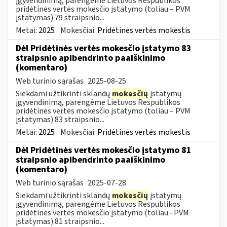
įgyvendinimą, parengėme Lietuvos Respublikos
pridėtinės vertės mokesčio įstatymo (toliau – PVM
įstatymas) 79 straipsnio...
Metai:
2025
Mokesčiai:
Pridėtinės vertės mokestis
Dėl Pridėtinės vertės mokesčio įstatymo 83
straipsnio apibendrinto paaiškinimo
(komentaro)
Web turinio sąrašas
2025-08-25
Siekdami užtikrinti sklandų
mokesčių
įstatymų
įgyvendinimą, parengėme Lietuvos Respublikos
pridėtinės vertės mokesčio įstatymo (toliau – PVM
įstatymas) 83 straipsnio...
Metai:
2025
Mokesčiai:
Pridėtinės vertės mokestis
Dėl Pridėtinės vertės mokesčio įstatymo 81
straipsnio apibendrinto paaiškinimo
(komentaro)
Web turinio sąrašas
2025-07-28
Siekdami užtikrinti sklandų
mokesčių
įstatymų
įgyvendinimą, parengėme Lietuvos Respublikos
pridėtinės vertės mokesčio įstatymo (toliau –PVM
įstatymas) 81 straipsnio...