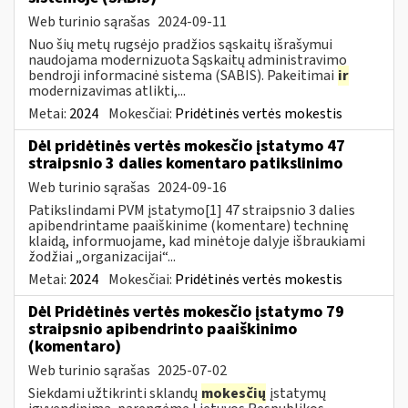
Web turinio sąrašas
2024-09-11
Nuo šių metų rugsėjo pradžios sąskaitų išrašymui
naudojama modernizuota Sąskaitų administravimo
bendroji informacinė sistema (SABIS). Pakeitimai
ir
modernizavimas atlikti,...
Metai:
2024
Mokesčiai:
Pridėtinės vertės mokestis
Dėl pridėtinės vertės mokesčio įstatymo 47
straipsnio 3 dalies komentaro patikslinimo
Web turinio sąrašas
2024-09-16
Patikslindami PVM įstatymo[1] 47 straipsnio 3 dalies
apibendrintame paaiškinime (komentare) techninę
klaidą, informuojame, kad minėtoje dalyje išbraukiami
žodžiai „organizacijai“...
Metai:
2024
Mokesčiai:
Pridėtinės vertės mokestis
Dėl Pridėtinės vertės mokesčio įstatymo 79
straipsnio apibendrinto paaiškinimo
(komentaro)
Web turinio sąrašas
2025-07-02
Siekdami užtikrinti sklandų
mokesčių
įstatymų