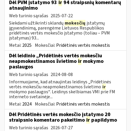
Dėl PVM įstatymo 93
ir
94 straipsnių komentarų
atnaujinimo
Web turinio sąrašas
2025-07-22
Siekdami užtikrinti sklandų
mokesčių
įstatymų
įgyvendinimą, parengėme Lietuvos Respublikos
pridėtinės vertės mokesčio įstatymo (toliau – PVM
įstatymas) 93...
Metai:
2025
Mokesčiai:
Pridėtinės vertės mokestis
Dėl leidinio „Pridėtinės vertės mokesčiu
neapmokestinamos švietimo
ir
mokymo
paslaugos
Web turinio sąrašas
2024-08-08
Informuojame, kad atnaujintas leidinys „Pridėtinės
vertės mokesčiu neapmokestinamos švietimo
ir
mokymo paslaugos“. Leidinys skelbiamas VMI prie FM
interneto svetainėje...
Metai:
2024
Mokesčiai:
Pridėtinės vertės mokestis
Dėl Pridėtinės vertės mokesčio įstatymo 20
straipsnio komentaro pakeitimo
ir
papildymo
Web turinio sąrašas
2026-07-27