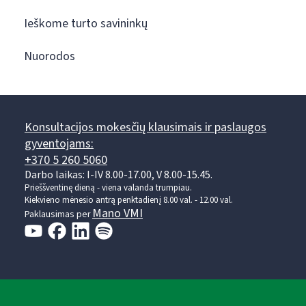
Ieškome turto savininkų
Nuorodos
Konsultacijos mokesčių klausimais ir paslaugos
gyventojams:
+370 5 260 5060
Darbo laikas: I-IV 8.00-17.00, V 8.00-15.45.
Prieššventinę dieną - viena valanda trumpiau.
Kiekvieno mėnesio antrą penktadienį 8.00 val. - 12.00 val.
Mano VMI
Paklausimas per