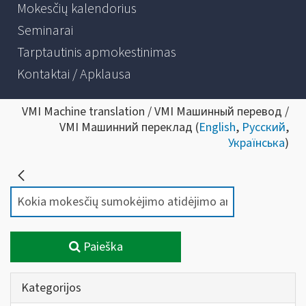
Mokesčių kalendorius
Seminarai
Tarptautinis apmokestinimas
Kontaktai / Apklausa
VMI Machine translation / VMI Машинный перевод /
VMI Машинний переклад (
English
,
Русский
,
Українська
)
Paieška
Kategorijos