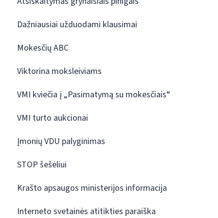
Atsiskaitymas grynaisiais pinigais
Dažniausiai užduodami klausimai
Mokesčių ABC
Viktorina moksleiviams
VMI kviečia į „Pasimatymą su mokesčiais“
VMI turto aukcionai
Įmonių VDU palyginimas
STOP šešėliui
Krašto apsaugos ministerijos informacija
Interneto svetainės atitikties paraiška