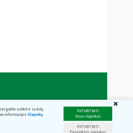
Uždar
t galite sutikti ir su kitų
PATVIRTINTI
iau informacijos
Slapukų
Visus slapukus
PATVIRTINTI
Pasirinktus slapukus