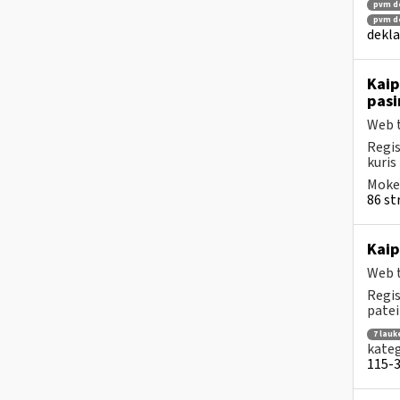
pvm de
pvm de
dekla
Kaip
pasi
Web t
Regis
kuris
Mokes
86 str
Kaip
Web t
Regis
patei
7 lauk
kateg
115-3 