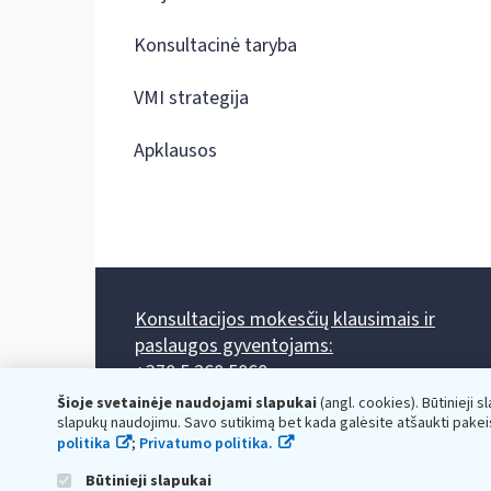
Konsultacinė taryba
VMI strategija
Apklausos
Konsultacijos mokesčių klausimais ir
paslaugos gyventojams:
+370 5 260 5060
Darbo laikas: I-IV 8.00-17.00, V 8.00-15.45.
Šioje svetainėje naudojami slapukai
(angl. cookies). Būtinieji s
Prieššventinę dieną - viena valanda trumpiau.
slapukų naudojimu. Savo sutikimą bet kada galėsite atšaukti pakei
Kiekvieno mėnesio antrą penktadienį 8.00 val. - 12.00 val.
politika
;
Privatumo politika.
Mano VMI
Paklausimas per
Būtinieji slapukai