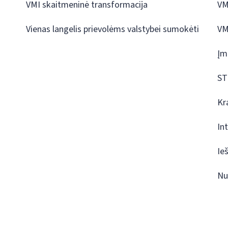
VMI skaitmeninė transformacija
VM
Vienas langelis prievolėms valstybei sumokėti
VM
Įm
ST
Kr
In
Ie
Nu