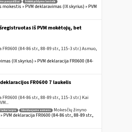
ymo pavyzdžiai
fr0600 pildymo lentelė
s mokestis » PVM deklaravimas (IX skyrius) » PVM
šregistruotas iš PVM mokėtojų, bet
R0600 (84-86 str., 88-89 str., 115-3 str.) Asmuo,
imas (IX skyrius) » PVM deklaracija FR0600 (84-
eklaracijos FR0600 7 laukelis
R0600 (84-86 str., 88-89 str., 115-3 str.) Kai
M...
Mokesčių žinyno
 laikotarpio
likviduojamo asmens
 PVM deklaracija FR0600 (84-86 str., 88-89 str.,