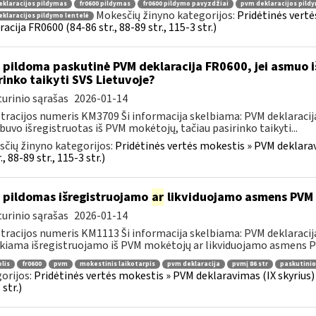
klaracijos pildymas
fr0600 pildymas
fr0600 pildymo pavyzdžiai
pvm deklaracijos pild
Mokesčių žinyno kategorijos:
Pridėtinės vertė
klaracijos pildymo lentelė
racija FR0600 (84-86 str., 88-89 str., 115-3 str.)
 pildoma paskutinė PVM deklaracija FR0600, jei asmuo i
rinko taikyti SVS Lietuvoje?
urinio sąrašas
2026-01-14
tracijos numeris KM3709 Ši informacija skelbiama: PVM deklaracija F
 buvo išregistruotas iš PVM mokėtojų, tačiau pasirinko taikyti...
čių žinyno kategorijos:
Pridėtinės vertės mokestis » PVM deklarav
., 88-89 str., 115-3 str.)
 pildomas išregistruojamo
ar
likviduojamo asmens PVM d
urinio sąrašas
2026-01-14
tracijos numeris KM1113 Ši informacija skelbiama: PVM deklaracija F
kiama išregistruojamo iš PVM mokėtojų ar likviduojamo asmens PV
elis
fr0600
pvm
mokestinis laikotarpis
pvm deklaracija
pvmį 86 str
paskutinio
orijos:
Pridėtinės vertės mokestis » PVM deklaravimas (IX skyrius) »
str.)