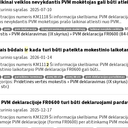
ikinai veiklos nevykdantis PVM mokėtojas gali būti atle
urinio sąrašas
2025-07-10
tracijos numeris KM1118 Ši informacija skelbiama: PVM deklaracija F
os nevykdantis PVM mokėtojas prašo laikinai atleisti nuo PVM...
M
pvm
pvm deklaracija
išregistravimas iš pvm mokėtojų
laikinai nevykdo veiklos
tis » PVM deklaravimas (IX skyrius) » PVM deklaracija FR0600 (84-86 s
ais būdais
ir
kada turi būti pateikta mokestinio laikota
urinio sąrašas
2026-01-14
tracijos numeris KM111
2
Ši informacija skelbiama: PVM deklaracija 
tinio laikotarpio PVM deklaracija FR0600 gali būti...
pvm
pateikimo terminas
pvmį 85 str
pvmį 86 str
pvm deklaracijos pateikimas
orijos:
Pridėtinės vertės mokestis » PVM deklaravimas (IX skyrius) »
str.)
 PVM deklaracijoje FR0600 turi būti deklaruojami pard
urinio sąrašas
2025-12-17
tracijos numeris KM3239 Ši informacija skelbiama: PVM deklaracija F
amoje PVM deklaracijoje (forma FR0600) per atitinkamą PVM mokes