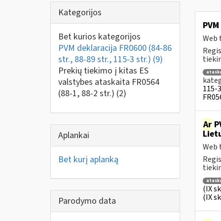
Kategorijos
PVM 
Bet kurios kategorijos
Web t
PVM deklaracija FR0600 (84-86
Regis
str., 88-89 str., 115-3 str.)
(9)
tiek
Prekių tiekimo į kitas ES
atask
kateg
valstybes ataskaita FR0564
115-3 
(88-1, 88-2 str.)
(2)
FR056
Ar
PV
Liet
Aplankai
Web t
Bet kurį aplanką
Regis
tiek
atask
(IX s
(IX s
Parodymo data