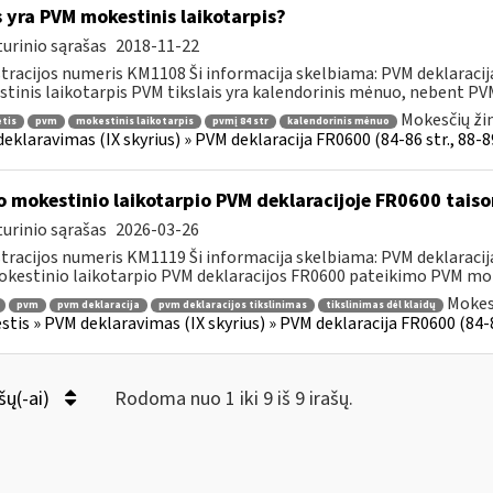
 yra PVM mokestinis laikotarpis?
urinio sąrašas
2018-11-22
tracijos numeris KM1108 Ši informacija skelbiama: PVM deklaracija F
tinis laikotarpis PVM tikslais yra kalendorinis mėnuo, nebent PVM
Mokesčių ži
tis
pvm
mokestinis laikotarpis
pvmį 84 str
kalendorinis mėnuo
eklaravimas (IX skyrius) » PVM deklaracija FR0600 (84-86 str., 88-89 
o mokestinio laikotarpio PVM deklaracijoje FR0600 tais
urinio sąrašas
2026-03-26
tracijos numeris KM1119 Ši informacija skelbiama: PVM deklaracija F
kestinio laikotarpio PVM deklaracijos FR0600 pateikimo PVM mok
Mokes
pvm
pvm deklaracija
pvm deklaracijos tikslinimas
tikslinimas dėl klaidų
tis » PVM deklaravimas (IX skyrius) » PVM deklaracija FR0600 (84-86 s
šų(-ai)
Rodoma nuo 1 iki 9 iš 9 irašų.