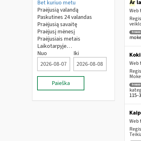
Ar
la
Bet kuriuo metu
Praėjusią valandą
Web t
Paskutines 24 valandas
Regis
Praėjusią savaitę
veikl
Praėjusį mėnesį
fr0600
mokes
Praėjusiais metais
Laikotarpyje…
Nuo
Iki
Koki
Web t
Regis
Mokes
Paieška
fr0600
kateg
115-3 
Kaip
Web t
Regis
Teiki