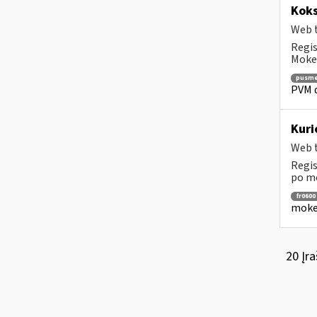
Koks
Web t
Regis
Mokes
pusme
PVM d
Kuri
Web t
Regis
po mo
fr0600
mokes
20 Įra