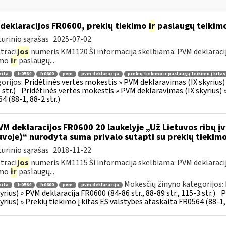
deklaracijos FR0600, prekių tiekimo
ir
paslaugų teikimo 
urinio sąrašas
2025-07-02
traci
jos
numeris KM1120 Ši informacija skelbiama: PVM deklaracija F
imo
ir
paslaugų...
aita
fr0564
fr0600
pvm
pvm deklaracija
prekių tiekimo ir paslaugų teikimo į kita
orijos:
Pridėtinės vertės mokestis » PVM deklaravimas (IX skyrius) »
str.)
Pridėtinės vertės mokestis » PVM deklaravimas (IX skyrius) »
4 (88-1, 88-2 str.)
M deklaracijos FR0600 20 laukelyje „Už Lietuvos ribų įv
uvoje)“ nurodyta suma privalo sutapti su prekių tiekim
urinio sąrašas
2018-11-22
traci
jos
numeris KM1115 Ši informacija skelbiama: PVM deklaracija F
imo
ir
paslaugų...
Mokesčių žinyno kategorijos:
aita
fr0564
fr0600
pvm
pvm deklaracija
kyrius) » PVM deklaracija FR0600 (84-86 str., 88-89 str., 115-3 str.)
P
kyrius) » Prekių tiekimo į kitas ES valstybes ataskaita FR0564 (88-1, 