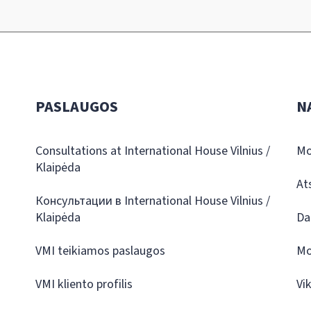
PASLAUGOS
N
Consultations at International House Vilnius /
Mo
Klaipėda
At
Консультации в International House Vilnius /
Klaipėda
Da
VMI teikiamos paslaugos
Mo
VMI kliento profilis
Vi