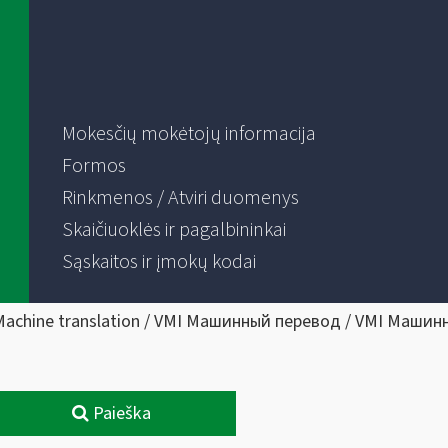
Mokesčių mokėtojų informacija
Formos
Rinkmenos / Atviri duomenys
Skaičiuoklės ir pagalbininkai
Sąskaitos ir įmokų kodai
Machine translation / VMI Машинный перевод / VMI Машин
Paieška