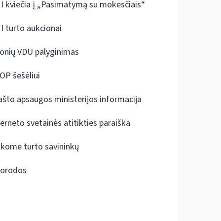
I kviečia į „Pasimatymą su mokesčiais“
I turto aukcionai
onių VDU palyginimas
OP šešėliui
ašto apsaugos ministerijos informacija
terneto svetainės atitikties paraiška
škome turto savininkų
orodos