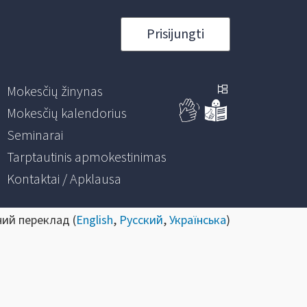
Prisijungti
Mokesčių žinynas
Mokesčių kalendorius
Seminarai
Tarptautinis apmokestinimas
Kontaktai / Apklausa
ний переклад (
English
,
Русский
,
Українська
)