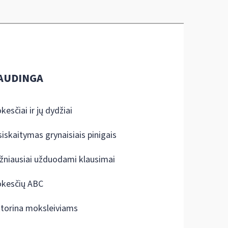
AUDINGA
kesčiai ir jų dydžiai
siskaitymas grynaisiais pinigais
žniausiai užduodami klausimai
kesčių ABC
ktorina moksleiviams