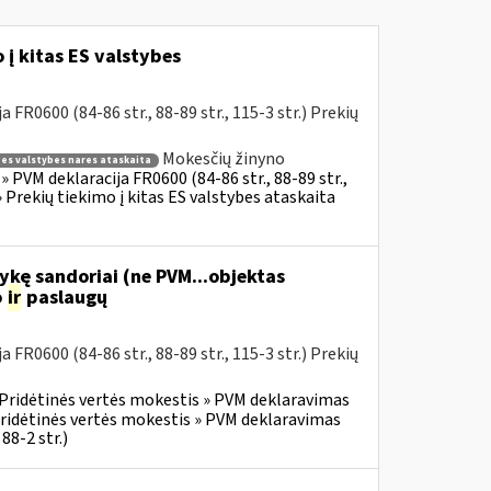
į kitas ES valstybes
R0600 (84-86 str., 88-89 str., 115-3 str.) Prekių
Mokesčių žinyno
s es valstybes nares ataskaita
 PVM deklaracija FR0600 (84-86 str., 88-89 str.,
 Prekių tiekimo į kitas ES valstybes ataskaita
ykę sandoriai (ne PVM...objektas
o
ir
paslaugų
R0600 (84-86 str., 88-89 str., 115-3 str.) Prekių
Pridėtinės vertės mokestis » PVM deklaravimas
ridėtinės vertės mokestis » PVM deklaravimas
88-2 str.)