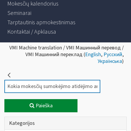
Mokesčių kalendorius
Seminarai
Tarptautinis apmokestinimas
Kontaktai / Apklausa
VMI Machine translation / VMI Машинный перевод /
VMI Машинний переклад (
English
,
Русский
,
Українська
)
Paieška
Kategorijos