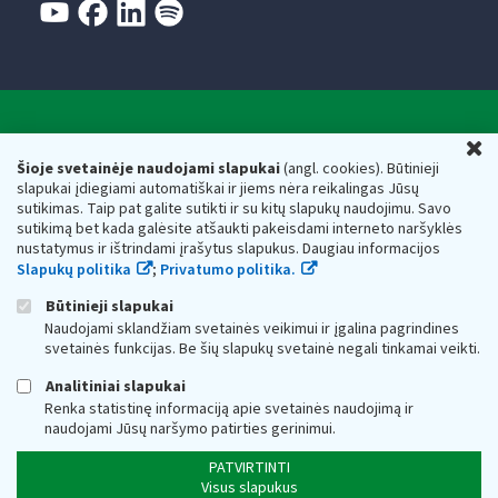
Valstybinė mokesčių inspekcija prie Lietuvos
U
Respublikos finansų ministerijos
Šioje svetainėje naudojami slapukai
(angl. cookies). Būtinieji
slapukai įdiegiami automatiškai ir jiems nėra reikalingas Jūsų
Biudžetinė įstaiga. Juridinio asmens kodas — 188659752,
sutikimas. Taip pat galite sutikti ir su kitų slapukų naudojimu. Savo
adresas: Vasario 16-osios g. 14, 01107 Vilnius, Lietuva, el.paštas:
sutikimą bet kada galėsite atšaukti pakeisdami interneto naršyklės
vmi@vmi.lt
, E. pristatymo dėžutės adresas 188659752
nustatymus ir ištrindami įrašytus slapukus. Daugiau informacijos
Duomenys apie Valstybinę mokesčių inspekciją prie Lietuvos
Slapukų politika
;
Privatumo politika.
Respublikos finansų ministerijos kaupiami ir saugomi Juridinių
asmenų registre
Būtinieji slapukai
Naudojami sklandžiam svetainės veikimui ir įgalina pagrindines
svetainės funkcijas. Be šių slapukų svetainė negali tinkamai veikti.
Analitiniai slapukai
Renka statistinę informaciją apie svetainės naudojimą ir
naudojami Jūsų naršymo patirties gerinimui.
PATVIRTINTI
Visus slapukus