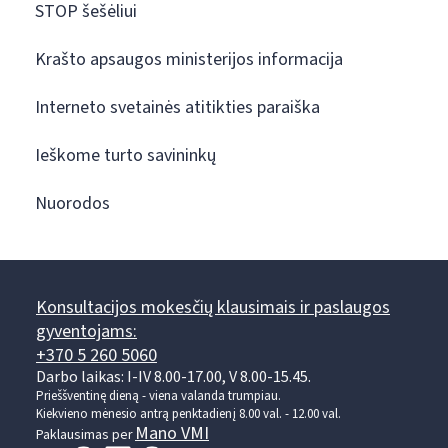
STOP šešėliui
Krašto apsaugos ministerijos informacija
Interneto svetainės atitikties paraiška
Ieškome turto savininkų
Nuorodos
Konsultacijos mokesčių klausimais ir paslaugos
gyventojams:
+370 5 260 5060
Darbo laikas: I-IV 8.00-17.00, V 8.00-15.45.
Prieššventinę dieną - viena valanda trumpiau.
Kiekvieno mėnesio antrą penktadienį 8.00 val. - 12.00 val.
Mano VMI
Paklausimas per