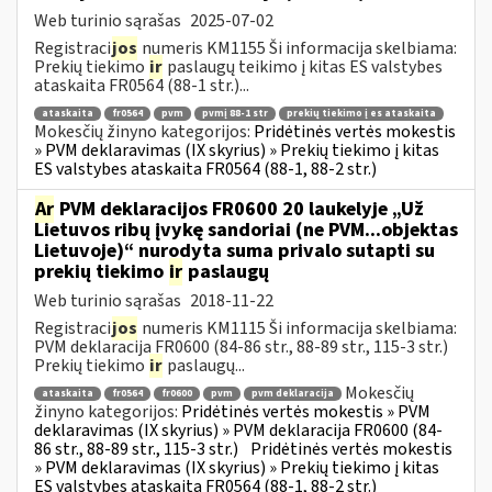
Web turinio sąrašas
2025-07-02
Registraci
jos
numeris KM1155 Ši informacija skelbiama:
Prekių tiekimo
ir
paslaugų teikimo į kitas ES valstybes
ataskaita FR0564 (88-1 str.)...
ataskaita
fr0564
pvm
pvmį 88-1 str
prekių tiekimo į es ataskaita
Mokesčių žinyno kategorijos:
Pridėtinės vertės mokestis
» PVM deklaravimas (IX skyrius) » Prekių tiekimo į kitas
ES valstybes ataskaita FR0564 (88-1, 88-2 str.)
Ar
PVM deklaracijos FR0600 20 laukelyje „Už
Lietuvos ribų įvykę sandoriai (ne PVM...objektas
Lietuvoje)“ nurodyta suma privalo sutapti su
prekių tiekimo
ir
paslaugų
Web turinio sąrašas
2018-11-22
Registraci
jos
numeris KM1115 Ši informacija skelbiama:
PVM deklaracija FR0600 (84-86 str., 88-89 str., 115-3 str.)
Prekių tiekimo
ir
paslaugų...
Mokesčių
ataskaita
fr0564
fr0600
pvm
pvm deklaracija
žinyno kategorijos:
Pridėtinės vertės mokestis » PVM
deklaravimas (IX skyrius) » PVM deklaracija FR0600 (84-
86 str., 88-89 str., 115-3 str.)
Pridėtinės vertės mokestis
» PVM deklaravimas (IX skyrius) » Prekių tiekimo į kitas
ES valstybes ataskaita FR0564 (88-1, 88-2 str.)