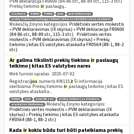
PVM deklaracija FR0600 (84-86 str., 88-89 str., 115-3 str.)
Prekių tiekimo
ir
paslaugų...
ataskaita
fr0564
fr0600
pvm
pvm deklaracija
prekių tiekimo ir paslaugų teikimo į kitas es valstybes nares ataskaita
Mokesčių žinyno kategorijos:
Pridėtinės vertės mokestis
» PVM deklaravimas (IX skyrius) » PVM deklaracija FR0600
(84-86 str., 88-89 str., 115-3 str.)
Pridėtinės vertės
mokestis » PVM deklaravimas (IX skyrius) » Prekių
tiekimo į kitas ES valstybes ataskaita FR0564 (88-1, 88-2
str.)
Ar
galima tikslinti prekių tiekimo
ir
paslaugų
teikimo į kitas ES valstybes nares
Web turinio sąrašas
2025-07-02
Registraci
jos
numeris KM115
2
Ši informacija
skelbiama: Prekių tiekimo
ir
paslaugų teikimo į kitas ES
valstybes ataskaita...
fr0564
pvm
pvmį 88-1 str
prekių tiekimo į es ataskaita
Mokesčių žinyno kategorijos:
ataskaitos tikslinimas
Pridėtinės vertės mokestis » PVM deklaravimas (IX
skyrius) » Prekių tiekimo į kitas ES valstybes ataskaita
FR0564 (88-1, 88-2 str.)
Kada
ir
kokiu būdu turi būti pateikiama prekių