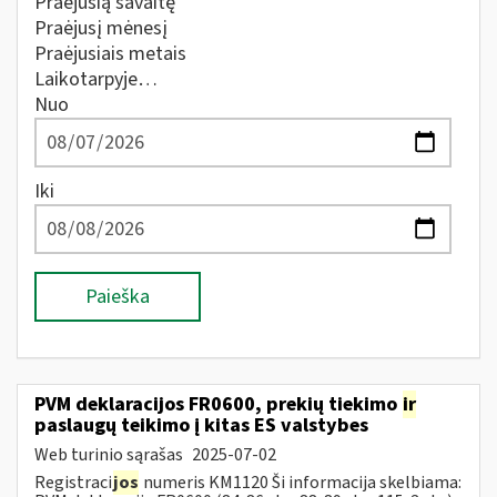
Praėjusią savaitę
Praėjusį mėnesį
Praėjusiais metais
Laikotarpyje…
Nuo
Iki
Paieška
PVM deklaracijos FR0600, prekių tiekimo
ir
paslaugų teikimo į kitas ES valstybes
Web turinio sąrašas
2025-07-02
Registraci
jos
numeris KM1120 Ši informacija skelbiama: