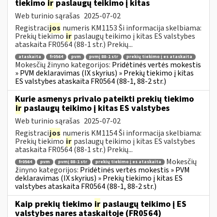
tiekimo
ir
paslaugų teikimo į kitas
Web turinio sąrašas
2025-07-02
Registraci
jos
numeris KM1153 Ši informacija skelbiama:
Prekių tiekimo
ir
paslaugų teikimo į kitas ES valstybes
ataskaita FR0564 (88-1 str.) Prekių...
ataskaita
fr0564
pvm
pvmį 88-1 str
prekių tiekimo į es ataskaita
Mokesčių žinyno kategorijos:
Pridėtinės vertės mokestis
» PVM deklaravimas (IX skyrius) » Prekių tiekimo į kitas
ES valstybes ataskaita FR0564 (88-1, 88-2 str.)
Kurie asmenys privalo pateikti prekių tiekimo
ir
paslaugų teikimo į kitas ES valstybes
Web turinio sąrašas
2025-07-02
Registraci
jos
numeris KM1154 Ši informacija skelbiama:
Prekių tiekimo
ir
paslaugų teikimo į kitas ES valstybes
ataskaita FR0564 (88-1 str.) Prekių...
Mokesčių
fr0564
pvm
pvmį 88-1 str
prekių tiekimo į es ataskaita
žinyno kategorijos:
Pridėtinės vertės mokestis » PVM
deklaravimas (IX skyrius) » Prekių tiekimo į kitas ES
valstybes ataskaita FR0564 (88-1, 88-2 str.)
Kaip prekių tiekimo
ir
paslaugų teikimo į ES
valstybes nares ataskaitoje (FR0564)