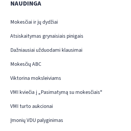
NAUDINGA
Mokesčiai ir jų dydžiai
Atsiskaitymas grynaisiais pinigais
Dažniausiai užduodami klausimai
Mokesčių ABC
Viktorina moksleiviams
VMI kviečia į „Pasimatymą su mokesčiais“
VMI turto aukcionai
Įmonių VDU palyginimas