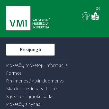
Prisijungti
Mokesčių mokėtojų informacija
Formos
Rinkmenos / Atviri duomenys
Skaičiuoklės ir pagalbininkai
Sąskaitos ir įmokų kodai
Mokesčių žinynas