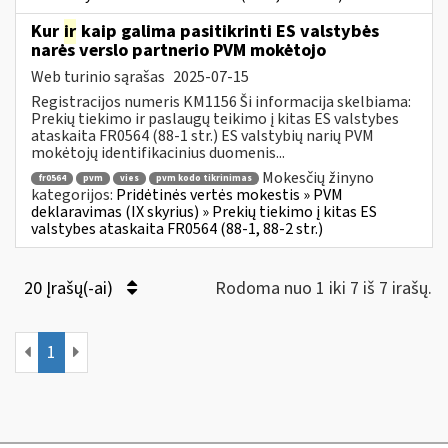
Kur
ir
kaip galima pasitikrinti ES valstybės
narės verslo partnerio PVM mokėtojo
Web turinio sąrašas
2025-07-15
Registracijos numeris KM1156 Ši informacija skelbiama:
Prekių tiekimo ir paslaugų teikimo į kitas ES valstybes
ataskaita FR0564 (88-1 str.) ES valstybių narių PVM
mokėtojų identifikacinius duomenis...
Mokesčių žinyno
fr0564
pvm
vies
pvm kodo tikrinimas
kategorijos:
Pridėtinės vertės mokestis » PVM
deklaravimas (IX skyrius) » Prekių tiekimo į kitas ES
valstybes ataskaita FR0564 (88-1, 88-2 str.)
20 Įrašų(-ai)
Rodoma nuo 1 iki 7 iš 7 irašų.
1