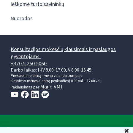
Ieškome turto savininkų
Nuorodos
Konsultacijos mokesčių klausimais ir paslaugos
gyventojams:
+370 5 260 5060
Darbo laikas: I-IV 8.00-17.00, V 8.00-15.45.
Prieššventinę dieną - viena valanda trumpiau.
Kiekvieno mėnesio antrą penktadienį 8.00 val. - 12.00 val.
Mano VMI
Paklausimas per
Valstybinė mokesčių inspekcija prie Lietuvos
U