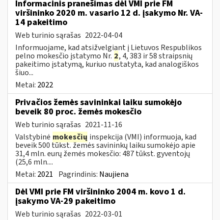
Informacinis pranešimas dėl VMI prie FM
viršininko 2020 m. vasario 12 d. įsakymo Nr. VA-
14 pakeitimo
Web turinio sąrašas
2022-04-04
Informuojame, kad atsižvelgiant į Lietuvos Respublikos
pelno mokesčio įstatymo Nr.
2
, 4, 383 ir 58 straipsnių
pakeitimo įstatymą, kuriuo nustatyta, kad analogiškos
šiuo...
Metai:
2022
Privačios žemės savininkai laiku sumokėjo
beveik 80 proc. žemės mokesčio
Web turinio sąrašas
2021-11-16
Valstybinė
mokesčių
inspekcija (VMI) informuoja, kad
beveik 500 tūkst. žemės savininkų laiku sumokėjo apie
31,4 mln. eurų žemės mokesčio: 487 tūkst. gyventojų
(25,6 mln....
Metai:
2021
Pagrindinis:
Naujiena
Dėl VMI prie FM viršininko 2004 m. kovo 1 d.
įsakymo VA-29 pakeitimo
Web turinio sąrašas
2022-03-01