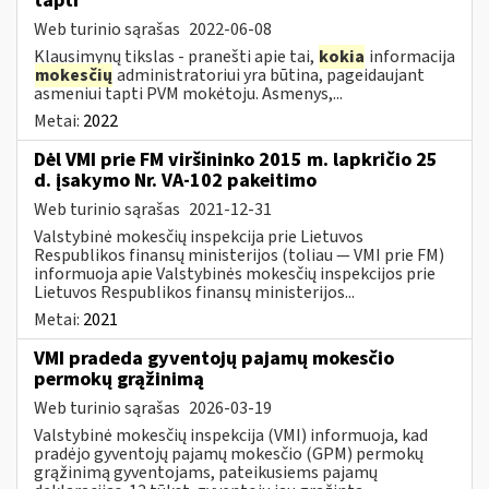
tapti
Web turinio sąrašas
2022-06-08
Klausimynų tikslas - pranešti apie tai,
kokia
informacija
mokesčių
administratoriui yra būtina, pageidaujant
asmeniui tapti PVM mokėtoju. Asmenys,...
Metai:
2022
Dėl VMI prie FM viršininko 2015 m. lapkričio 25
d. įsakymo Nr. VA-102 pakeitimo
Web turinio sąrašas
2021-12-31
Valstybinė mokesčių inspekcija prie Lietuvos
Respublikos finansų ministerijos (toliau ― VMI prie FM)
informuoja apie Valstybinės mokesčių inspekcijos prie
Lietuvos Respublikos finansų ministerijos...
Metai:
2021
VMI pradeda gyventojų pajamų mokesčio
permokų grąžinimą
Web turinio sąrašas
2026-03-19
Valstybinė mokesčių inspekcija (VMI) informuoja, kad
pradėjo gyventojų pajamų mokesčio (GPM) permokų
grąžinimą gyventojams, pateikusiems pajamų