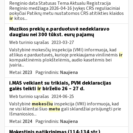
Renginio data Statusas Tema Aktualu Registracija
Renginio medžiaga 2026-04-16 Įvykęs CRS reguliaciniai
pokyčiai Patikrų metu nustatomos CRS atitikties klaidos
ir
kitos...
Muzikos prekių e.parduotuvė nedeklaravo
daugiau nei 300 tūkst. eurų pajamų
Web turinio sąrašas
2023-03-27
Valstybinė mokesčių inspekcija (VMI) informuoja, kad
atlikus e.parduotuvės, kurioje prekiaujama vinilinėmis
ir
kompaktinėmis plokštelėmis, audio kasetėmis bei
įvairia...
Metai:
2023
Pagrindinis:
Naujiena
i.MAS veikiant su trikiais, PVM deklaracijas
galės teikti
ir
birželio 26 – 27 d.
Web turinio sąrašas
2024-06-25
Valstybinė
mokesčių
inspekcija (VMI) informuoja, kad
ne visi klientai šiuo
metu
gali sklandžiai prisijungti prie
Išmaniosios...
Metai:
2024
Pagrindinis:
Naujiena
Mokestinis patikrinimas (114-134 str.)