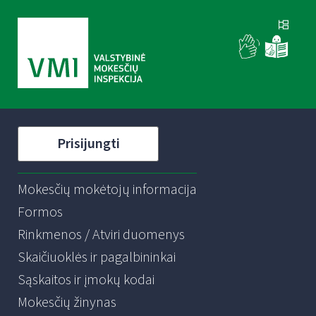
Prisijungti
Mokesčių mokėtojų informacija
Formos
Rinkmenos / Atviri duomenys
Skaičiuoklės ir pagalbininkai
Sąskaitos ir įmokų kodai
Mokesčių žinynas