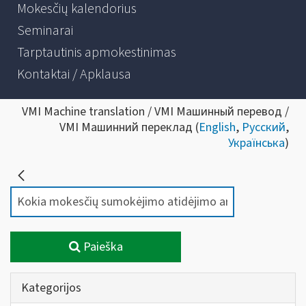
Mokesčių kalendorius
Seminarai
Tarptautinis apmokestinimas
Kontaktai / Apklausa
VMI Machine translation / VMI Машинный перевод /
VMI Машинний переклад (
English
,
Русский
,
Українська
)
Paieška
Kategorijos