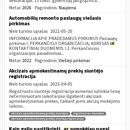
deklaracijas. 13 tūkst. gyventojų jau grąžinta...
Metai:
2026
Pagrindinis:
Naujiena
Automobilių remonto paslaugų viešasis
pirkimas
Web turinio sąrašas
2022-05-20
INFORMACIJA APIE PRADEDAMUS PIRKIMUS Paslaugų
pirkimai I. PERKANČIOJI ORGANIZACIJA, ADRESAS
IR
KONTAKTINIAI DUOMENYS: I.1. Perkančiosios
organizacijos pavadinimas...
Metai:
2022
Pagrindinis:
Viešieji pirkimai
Akcizais apmokestinamų prekių siuntėjo
registracija
Web turinio sąrašas
2023-04-05
Registruoto siuntėjo registracija asmeniui suteikia teisę
neterminuotam laikotarpiui išgabenti akcizais
apmokestinamas prekes, taikant joms akcizų mokėjimo
laikino...
akcizais apmokestinamų prekių siuntėjas
registruotas siuntėjas
akcizais apmokestinamų prekių siuntėjų registracija
Kaip galiu pasitikrinti,
ar
sumokėjau pagal