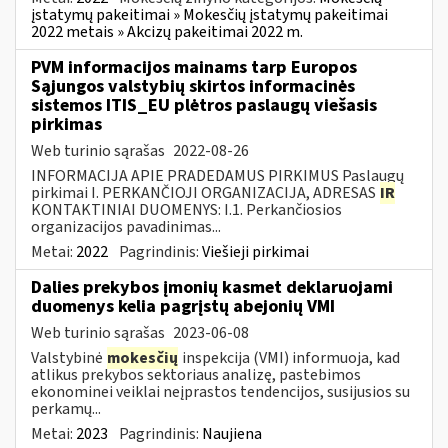
įstatymų pakeitimai » Mokesčių įstatymų pakeitimai
2022 metais » Akcizų pakeitimai 2022 m.
PVM informacijos mainams tarp Europos
Sąjungos valstybių skirtos informacinės
sistemos ITIS_EU plėtros paslaugų viešasis
pirkimas
Web turinio sąrašas
2022-08-26
INFORMACIJA APIE PRADEDAMUS PIRKIMUS Paslaugų
pirkimai I. PERKANČIOJI ORGANIZACIJA, ADRESAS
IR
KONTAKTINIAI DUOMENYS: I.1. Perkančiosios
organizacijos pavadinimas...
Metai:
2022
Pagrindinis:
Viešieji pirkimai
Dalies prekybos įmonių kasmet deklaruojami
duomenys kelia pagrįstų abejonių VMI
Web turinio sąrašas
2023-06-08
Valstybinė
mokesčių
inspekcija (VMI) informuoja, kad
atlikus prekybos sektoriaus analizę, pastebimos
ekonominei veiklai neįprastos tendencijos, susijusios su
perkamų...
Metai:
2023
Pagrindinis:
Naujiena