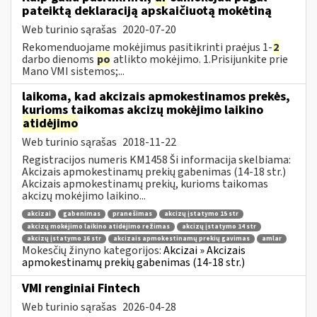
pateiktą deklaraciją apskaičiuotą mokėtiną
Web turinio sąrašas
2020-07-20
Rekomenduojame mokėjimus pasitikrinti praėjus 1-
2
darbo dienoms
po
atlikto mokėjimo. 1.Prisijunkite prie
Mano VMI sistemos;...
laikoma, kad akcizais apmokestinamos prekės,
kurioms taikomas akcizų mokėjimo laikino
atidėjimo
Web turinio sąrašas
2018-11-22
Registracijos numeris KM1458 Ši informacija skelbiama:
Akcizais apmokestinamų prekių gabenimas (14-18 str.)
Akcizais apmokestinamų prekių, kurioms taikomas
akcizų mokėjimo laikino...
akcizai
gabenimas
pranešimas
akcizų įstatymo 15 str
akcizų mokėjimo laikino atidėjimo režimas
akcizų įstatymo 14 str
akcizų įstatymo 16 str
akcizais apmokestinamų prekių gavimas
amlar
Mokesčių žinyno kategorijos:
Akcizai » Akcizais
apmokestinamų prekių gabenimas (14-18 str.)
VMI renginiai Fintech
Web turinio sąrašas
2026-04-28