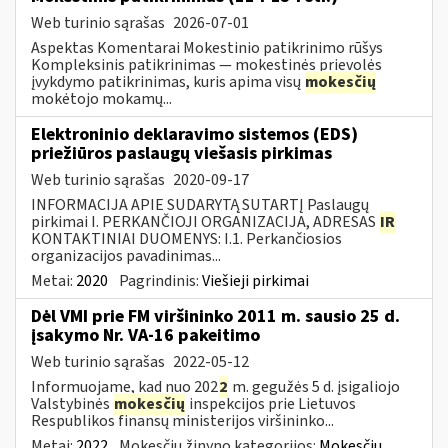
Web turinio sąrašas
2026-07-01
Aspektas Komentarai Mokestinio patikrinimo rūšys
Kompleksinis patikrinimas — mokestinės prievolės
įvykdymo patikrinimas, kuris apima visų
mokesčių
mokėtojo mokamų...
Elektroninio deklaravimo sistemos (EDS)
priežiūros paslaugų viešasis pirkimas
Web turinio sąrašas
2020-09-17
INFORMACIJA APIE SUDARYTĄ SUTARTĮ Paslaugų
pirkimai I. PERKANČIOJI ORGANIZACIJA, ADRESAS
IR
KONTAKTINIAI DUOMENYS: I.1. Perkančiosios
organizacijos pavadinimas...
Metai:
2020
Pagrindinis:
Viešieji pirkimai
Dėl VMI prie FM viršininko 2011 m. sausio 25 d.
įsakymo Nr. VA-16 pakeitimo
Web turinio sąrašas
2022-05-12
Informuojame, kad nuo 202
2
m. gegužės 5 d. įsigaliojo
Valstybinės
mokesčių
inspekcijos prie Lietuvos
Respublikos finansų ministerijos viršininko...
Metai:
2022
Mokesčių žinyno kategorijos:
Mokesčių