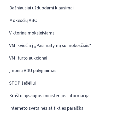
Dažniausiai užduodami klausimai
Mokesčių ABC
Viktorina moksleiviams
VMI kviečia į „Pasimatymą su mokesčiais“
VMI turto aukcionai
Įmonių VDU palyginimas
STOP šešėliui
Krašto apsaugos ministerijos informacija
Interneto svetainės atitikties paraiška