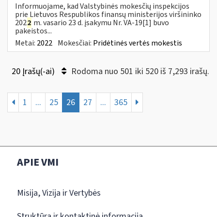
Informuojame, kad Valstybinės mokesčių inspekcijos
prie Lietuvos Respublikos finansų ministerijos viršininko
202
2
m. vasario 23 d. įsakymu Nr. VA-19[1] buvo
pakeistos...
Metai:
2022
Mokesčiai:
Pridėtinės vertės mokestis
20 Įrašų(-ai)
Rodoma nuo 501 iki 520 iš 7,293 irašų.
1
...
25
26
27
...
365
APIE VMI
Misija, Vizija ir Vertybės
Struktūra ir kontaktinė informacija