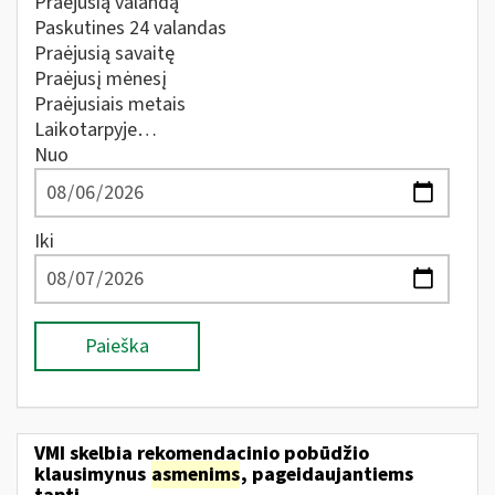
Praėjusią valandą
Paskutines 24 valandas
Praėjusią savaitę
Praėjusį mėnesį
Praėjusiais metais
Laikotarpyje…
Nuo
Iki
Paieška
VMI skelbia rekomendacinio pobūdžio
klausimynus
asmenims
, pageidaujantiems