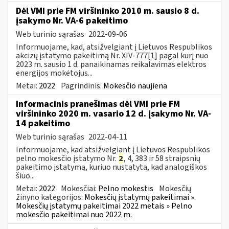
Dėl VMI prie FM viršininko 2010 m. sausio 8 d.
įsakymo Nr. VA-6 pakeitimo
Web turinio sąrašas
2022-09-06
Informuojame, kad, atsižvelgiant į Lietuvos Respublikos
akcizų įstatymo pakeitimą Nr. XIV-777[1] pagal kurį nuo
2023 m. sausio 1 d. panaikinamas reikalavimas elektros
energijos mokėtojus...
Metai:
2022
Pagrindinis:
Mokesčio naujiena
Informacinis pranešimas dėl VMI prie FM
viršininko 2020 m. vasario 12 d. įsakymo Nr. VA-
14 pakeitimo
Web turinio sąrašas
2022-04-11
Informuojame, kad atsižvelgiant į Lietuvos Respublikos
pelno mokesčio įstatymo Nr.
2
, 4, 383 ir 58 straipsnių
pakeitimo įstatymą, kuriuo nustatyta, kad analogiškos
šiuo...
Metai:
2022
Mokesčiai:
Pelno mokestis
Mokesčių
žinyno kategorijos:
Mokesčių įstatymų pakeitimai »
Mokesčių įstatymų pakeitimai 2022 metais » Pelno
mokesčio pakeitimai nuo 2022 m.