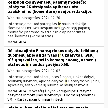
Respublikos gyventojų pajamų mokesčio
įstatymo 26 straipsnio apibendrinto
paaiškinimo (komentaro) naujos redakcijos
Web turinio sąrašas
2024-12-20
Informuojame, kad parengtas
ir
nauja redakcija
išdėstytas Lietuvos Respublikos gyventojų pajamų
mokesčio įstatymo 26 straipsnio apibendrintas
paaiškinimas (komentaras) ...
Metai:
2024
Dėl atnaujinto Finansų rinkos dalyvių teikiamų
duomenų apie atidarytas
ir
uždarytas...visų
rūšių sąskaitas, seifo kamerų nuomą, asmenų
atstovus
ir
naudos gavėjus XML
Web turinio sąrašas
2024-12-02
Informuojame, kad atnaujintas Finansų rinkos dalyvių
teikiamų duomenų apie atidarytas
ir
uždarytas visų rūšių
sąskaitas, seifo kamerų nuomą, asmenų atstovus...
Metai:
2024
Mokesčių žinyno kategorijos:
Prašymai,
pažymos ir mokėjimo duomenys » Duomenų teikimas
VMI » Raštai, paaiškinimai Fintech
leidinio „Nenuolatinio Lietuvos gyventojo