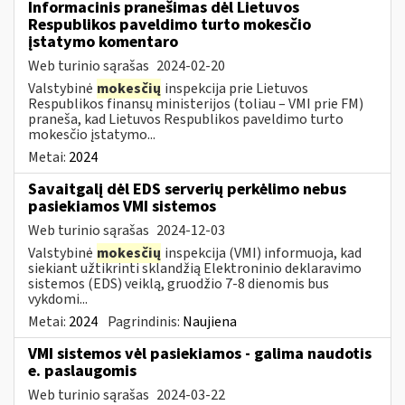
Informacinis pranešimas dėl Lietuvos
Respublikos paveldimo turto mokesčio
įstatymo komentaro
Web turinio sąrašas
2024-02-20
Valstybinė
mokesčių
inspekcija prie Lietuvos
Respublikos finansų ministerijos (toliau – VMI prie FM)
praneša, kad Lietuvos Respublikos paveldimo turto
mokesčio įstatymo...
Metai:
2024
Savaitgalį dėl EDS serverių perkėlimo nebus
pasiekiamos VMI sistemos
Web turinio sąrašas
2024-12-03
Valstybinė
mokesčių
inspekcija (VMI) informuoja, kad
siekiant užtikrinti sklandžią Elektroninio deklaravimo
sistemos (EDS) veiklą, gruodžio 7-8 dienomis bus
vykdomi...
Metai:
2024
Pagrindinis:
Naujiena
VMI sistemos vėl pasiekiamos - galima naudotis
e. paslaugomis
Web turinio sąrašas
2024-03-22