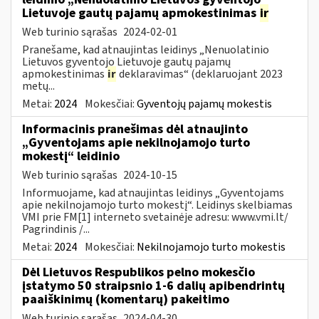
Lietuvoje gautų pajamų apmokestinimas
ir
Web turinio sąrašas
2024-02-01
Pranešame, kad atnaujintas leidinys „Nenuolatinio
Lietuvos gyventojo Lietuvoje gautų pajamų
apmokestinimas
ir
deklaravimas“ (deklaruojant 2023
metų...
Metai:
2024
Mokesčiai:
Gyventojų pajamų mokestis
Informacinis pranešimas dėl atnaujinto
„Gyventojams apie nekilnojamojo turto
mokestį“ leidinio
Web turinio sąrašas
2024-10-15
Informuojame, kad atnaujintas leidinys „Gyventojams
apie nekilnojamojo turto mokestį“. Leidinys skelbiamas
VMI prie FM[1] interneto svetainėje adresu: www.vmi.lt/
Pagrindinis /...
Metai:
2024
Mokesčiai:
Nekilnojamojo turto mokestis
Dėl Lietuvos Respublikos pelno mokesčio
įstatymo 50 straipsnio 1-6 dalių apibendrintų
paaiškinimų (komentarų) pakeitimo
Web turinio sąrašas
2024-04-30