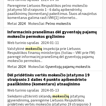
Parengėme Lietuvos Respublikos pelno mokesčio
įstatymo 50 straipsnio 1 - 6 dalių apibendrintų
paaiškinimų (komentarų) pakeitimus. Šiuos atnaujintus
komentarus galima rasti VMI[1] interneto...
Metai:
2024
Mokesčiai:
Pelno mokestis
Informacinis pranešimas dėl gyventojų pajamų
mokesčio permokos grąžinimo
Web turinio sąrašas
2024-01-11
Valstybinė
mokesčių
inspekcija prie Lietuvos
Respublikos finansų ministerijos (toliau – VMI prie FM)
parengė informacinį pranešimą dėl gyventojų pajamų
mokesčio permokos...
Metai:
2024
Mokesčiai:
Gyventojų pajamų mokestis
Dėl pridėtinės vertės mokesčio įstatymo 19
straipsnio 3 dalies 4 punkto apibendrinto
paaiškinimo (komentaro) atnaujinimo
Web turinio sąrašas
2024-05-13
Siekdami užtikrinti sklandų
mokesčių
įstatymų
įgyvendinimą, parengėme Lietuvos Respublikos
pridėtinės vertės mokesčio įstatymo 19 straipsnio 3