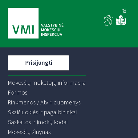
Prisijungti
Mokesčių mokėtojų informacija
Formos
Rinkmenos / Atviri duomenys
Skaičiuoklės ir pagalbininkai
Sąskaitos ir įmokų kodai
Mokesčių žinynas