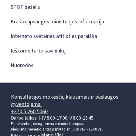
STOP šešėliui
Krašto apsaugos ministerijos informacija
Interneto svetainės atitikties paraiška
Ieškome turto savininkų
Nuorodos
Konsultacijos mokesčių klausimais ir paslaugos
gyventojams:
+370 5 260 5060
Darbo laikas: I-IV 8.00-17.00, V 8.00-15.45.
Prieššventinę dieną - viena valanda trumpiau.
Kiekvieno mėnesio antrą penktadienį 8.00 val. - 12.00 val.
Mano VMI
Paklausimas per