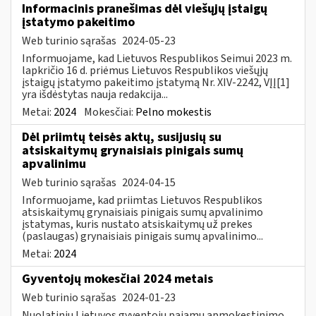
Informacinis pranešimas dėl viešųjų įstaigų
įstatymo pakeitimo
Web turinio sąrašas
2024-05-23
Informuojame, kad Lietuvos Respublikos Seimui 2023 m.
lapkričio 16 d. priėmus Lietuvos Respublikos viešųjų
įstaigų įstatymo pakeitimo įstatymą Nr. XIV-2242, VĮĮ[1]
yra išdėstytas nauja redakcija...
Metai:
2024
Mokesčiai:
Pelno mokestis
Dėl priimtų teisės aktų, susijusių su
atsiskaitymų grynaisiais pinigais sumų
apvalinimu
Web turinio sąrašas
2024-04-15
Informuojame, kad priimtas Lietuvos Respublikos
atsiskaitymų grynaisiais pinigais sumų apvalinimo
įstatymas, kuris nustato atsiskaitymų už prekes
(paslaugas) grynaisiais pinigais sumų apvalinimo...
Metai:
2024
Gyventojų mokesčiai 2024 metais
Web turinio sąrašas
2024-01-23
Nuolatinių Lietuvos gyventojų pajamų apmokestinimo