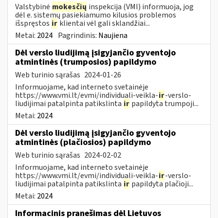
Valstybinė
mokesčių
inspekcija (VMI) informuoja, jog
dėl e. sistemų pasiekiamumo kilusios problemos
išspręstos
ir
klientai vėl gali sklandžiai...
Metai:
2024
Pagrindinis:
Naujiena
Dėl verslo liudijimą įsigyjančio gyventojo
atmintinės (trumposios) papildymo
Web turinio sąrašas
2024-01-26
Informuojame, kad interneto svetainėje
https://www.vmi.lt/evmi/individuali-veikla-
ir
-verslo-
liudijimai patalpinta patikslinta
ir
papildyta trumpoji...
Metai:
2024
Dėl verslo liudijimą įsigyjančio gyventojo
atmintinės (plačiosios) papildymo
Web turinio sąrašas
2024-02-02
Informuojame, kad interneto svetainėje
https://www.vmi.lt/evmi/individuali-veikla-
ir
-verslo-
liudijimai patalpinta patikslinta
ir
papildyta plačioji...
Metai:
2024
Informacinis pranešimas dėl Lietuvos