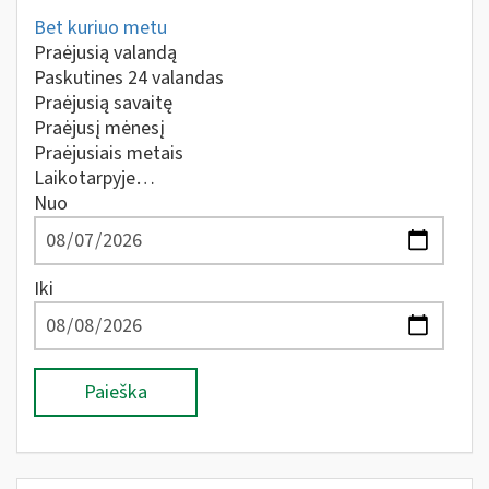
Bet kuriuo metu
Praėjusią valandą
Paskutines 24 valandas
Praėjusią savaitę
Praėjusį mėnesį
Praėjusiais metais
Laikotarpyje…
Nuo
Iki
Paieška