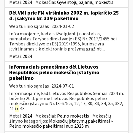
Metai:
2024
Mokesčiai:
Gyventojų pajamų mokestis
Dėl VMI prie FM viršininko 2002 m. lapkričio 25
d. įsakymo Nr. 339 pakeitimo
Web turinio sąrašas
2024-01-02
Informuojame, kad atsižvelgiant į nuostatas,
numatytas Tarybos direktyvoje (ES) Nr. 2017/2455 bei
Tarybos direktyvoje (ES) 2019/1995, kuriose yra
įtvirtinamas tik elektroninis prašymų grąžinti...
Metai:
2024
Informacinis pranešimas dėl Lietuvos
Respublikos pelno mokesčio įstatymo
pakeitimo
Web turinio sąrašas
2024-07-01
Informuojame, kad Lietuvos Respublikos Seimas 2024 m.
birželio 20 d. priėmė Lietuvos Respublikos pelno
mokesčio įstatymo Nr. IX-675 5, 12, 17, 30, 33, 34, 35, 382,
41
ir
43...
Metai:
2024
Mokesčiai:
Pelno mokestis
Mokesčių
žinyno kategorijos:
Mokesčių įstatymų pakeitimai »
Pelno mokesčio pakeitimai nuo 2025 m.