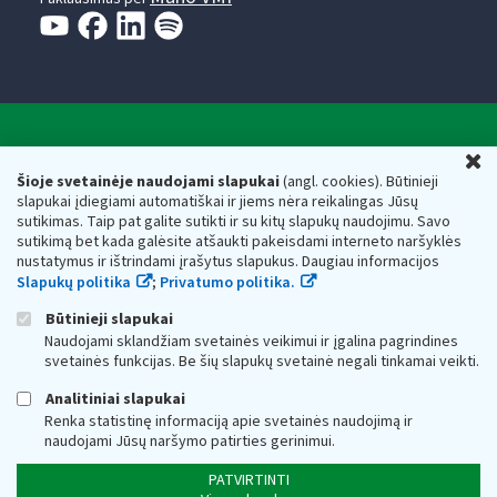
Valstybinė mokesčių inspekcija prie Lietuvos
U
Respublikos finansų ministerijos
Šioje svetainėje naudojami slapukai
(angl. cookies). Būtinieji
slapukai įdiegiami automatiškai ir jiems nėra reikalingas Jūsų
Biudžetinė įstaiga. Juridinio asmens kodas — 188659752,
sutikimas. Taip pat galite sutikti ir su kitų slapukų naudojimu. Savo
adresas: Vasario 16-osios g. 14, 01107 Vilnius, Lietuva, el.paštas:
sutikimą bet kada galėsite atšaukti pakeisdami interneto naršyklės
vmi@vmi.lt
, E. pristatymo dėžutės adresas 188659752
nustatymus ir ištrindami įrašytus slapukus. Daugiau informacijos
Duomenys apie Valstybinę mokesčių inspekciją prie Lietuvos
Slapukų politika
;
Privatumo politika.
Respublikos finansų ministerijos kaupiami ir saugomi Juridinių
asmenų registre
Būtinieji slapukai
Naudojami sklandžiam svetainės veikimui ir įgalina pagrindines
svetainės funkcijas. Be šių slapukų svetainė negali tinkamai veikti.
Analitiniai slapukai
Renka statistinę informaciją apie svetainės naudojimą ir
naudojami Jūsų naršymo patirties gerinimui.
PATVIRTINTI