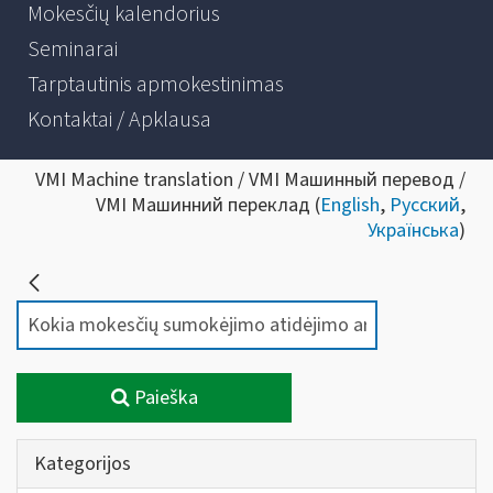
Mokesčių kalendorius
Seminarai
Tarptautinis apmokestinimas
Kontaktai / Apklausa
VMI Machine translation / VMI Машинный перевод /
VMI Машинний переклад (
English
,
Русский
,
Українська
)
Paieška
Kategorijos