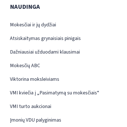
NAUDINGA
Mokesčiai ir jų dydžiai
Atsiskaitymas grynaisiais pinigais
Dažniausiai užduodami klausimai
Mokesčių ABC
Viktorina moksleiviams
VMI kviečia į „Pasimatymą su mokesčiais“
VMI turto aukcionai
Įmonių VDU palyginimas