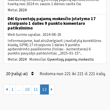
tvarką nuo 2024 m. sausio 1 dienos rasite čia.
Metai:
2024
Dėl Gyventojų pajamų mokesčio įstatymo 17
straipsnio 1 dalies 9 punkto komentaro
patikslinimo
Web turinio sąrašas
2024-08-20
Informuojame, kad atsižvelgiant į nustatytą korektūros
klaidą, GPMĮ 17 straipsnio 1 dalies 9 punkto
apibendrinto paaiškinimo (toliau - komentaras) 6
punkto pavyzdys patikslintas: „2015-01-15“...
Metai:
2024
Mokesčiai:
Gyventojų pajamų mokestis
20 Įrašų(-ai)
Rodoma nuo 221 iki 221 iš 221 irašų.
1
...
10
11
12