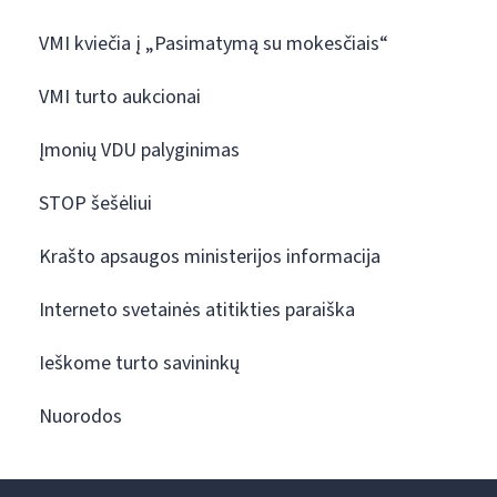
VMI kviečia į „Pasimatymą su mokesčiais“
VMI turto aukcionai
Įmonių VDU palyginimas
STOP šešėliui
Krašto apsaugos ministerijos informacija
Interneto svetainės atitikties paraiška
Ieškome turto savininkų
Nuorodos