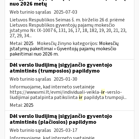
nuo 2026 metų
Web turinio sąrašas
2025-07-03
Lietuvos Respublikos Seimas š. m. birželio 26 d. priėmė
Lietuvos Respublikos gyventojų pajamų mokesčio
įstatymo Nr. IX-1007 6, 131, 16, 17, 18, 182, 19, 20, 21, 23,
27, 29, 34...
Metai:
2025
Mokesčių žinyno kategorijos:
Mokesčių
įstatymų pakeitimai » Gyventojų pajamų mokesčio
pakeitimai nuo 2026 m.
Dėl verslo liudijimą įsigyjančio gyventojo
atmintinės (trumposios) papildymo
Web turinio sąrašas
2025-01-30
Informuojame, kad interneto svetainėje
https://www.vmi.lt/evmi/individuali-veikla-
ir
-verslo-
liudijimai patalpinta patikslinta
ir
papildyta trumpoji...
Metai:
2025
Dėl verslo liudijimą įsigyjančio gyventojo
atmintinės (plačiosios) papildymo
Web turinio sąrašas
2025-03-17
Informuojame, kad interneto svetainėje