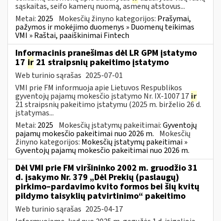
sąskaitas, seifo kamerų nuomą, asmenų atstovus...
Metai:
2025
Mokesčių žinyno kategorijos:
Prašymai,
pažymos ir mokėjimo duomenys » Duomenų teikimas
VMI » Raštai, paaiškinimai Fintech
Informacinis pranešimas dėl LR GPM įstatymo
17
ir
21 straipsnių pakeitimo įstatymo
Web turinio sąrašas
2025-07-01
VMI prie FM informuoja apie Lietuvos Respublikos
gyventojų pajamų mokesčio įstatymo Nr. IX-1007 17
ir
21 straipsnių pakeitimo įstatymu (2025 m. birželio 26 d.
įstatymas...
Metai:
2025
Mokesčių įstatymų pakeitimai:
Gyventojų
pajamų mokesčio pakeitimai nuo 2026 m.
Mokesčių
žinyno kategorijos:
Mokesčių įstatymų pakeitimai »
Gyventojų pajamų mokesčio pakeitimai nuo 2026 m.
Dėl VMI prie FM viršininko 2002 m. gruodžio 31
d. įsakymo Nr. 379 „Dėl Prekių (paslaugų)
pirkimo–pardavimo kvito formos bei šių kvitų
pildymo taisyklių patvirtinimo“ pakeitimo
Web turinio sąrašas
2025-04-17