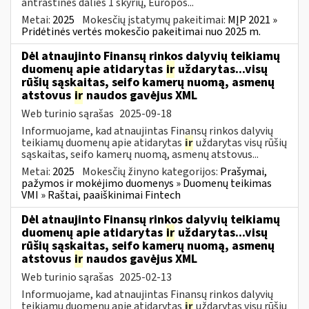
antraštinės dalies 1 skyrių, Europos...
Metai:
2025
Mokesčių įstatymų pakeitimai:
MĮP 2021 »
Pridėtinės vertės mokesčio pakeitimai nuo 2025 m.
Dėl atnaujinto Finansų rinkos dalyvių teikiamų
duomenų apie atidarytas
ir
uždarytas...visų
rūšių sąskaitas, seifo kamerų nuomą, asmenų
atstovus
ir
naudos gavėjus XML
Web turinio sąrašas
2025-09-18
Informuojame, kad atnaujintas Finansų rinkos dalyvių
teikiamų duomenų apie atidarytas
ir
uždarytas visų rūšių
sąskaitas, seifo kamerų nuomą, asmenų atstovus...
Metai:
2025
Mokesčių žinyno kategorijos:
Prašymai,
pažymos ir mokėjimo duomenys » Duomenų teikimas
VMI » Raštai, paaiškinimai Fintech
Dėl atnaujinto Finansų rinkos dalyvių teikiamų
duomenų apie atidarytas
ir
uždarytas...visų
rūšių sąskaitas, seifo kamerų nuomą, asmenų
atstovus
ir
naudos gavėjus XML
Web turinio sąrašas
2025-02-13
Informuojame, kad atnaujintas Finansų rinkos dalyvių
teikiamų duomenų apie atidarytas
ir
uždarytas visų rūšių