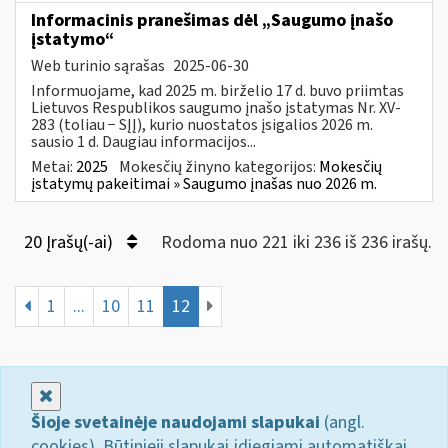
Informacinis pranešimas dėl „Saugumo įnašo
įstatymo“
Web turinio sąrašas
2025-06-30
Informuojame, kad 2025 m. birželio 17 d. buvo priimtas
Lietuvos Respublikos saugumo įnašo įstatymas Nr. XV-
283 (toliau − SĮĮ), kurio nuostatos įsigalios 2026 m.
sausio 1 d. Daugiau informacijos...
Metai:
2025
Mokesčių žinyno kategorijos:
Mokesčių
įstatymų pakeitimai » Saugumo įnašas nuo 2026 m.
20 Įrašų(-ai)
Rodoma nuo 221 iki 236 iš 236 irašų.
1
...
10
11
12
Uždaryti
Šioje svetainėje naudojami slapukai
(angl.
cookies). Būtinieji slapukai įdiegiami automatiškai