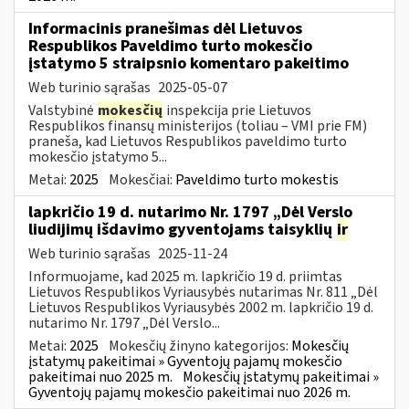
Informacinis pranešimas dėl Lietuvos
Respublikos Paveldimo turto mokesčio
įstatymo 5 straipsnio komentaro pakeitimo
Web turinio sąrašas
2025-05-07
Valstybinė
mokesčių
inspekcija prie Lietuvos
Respublikos finansų ministerijos (toliau – VMI prie FM)
praneša, kad Lietuvos Respublikos paveldimo turto
mokesčio įstatymo 5...
Metai:
2025
Mokesčiai:
Paveldimo turto mokestis
lapkričio 19 d. nutarimo Nr. 1797 „Dėl Verslo
liudijimų išdavimo gyventojams taisyklių
ir
Web turinio sąrašas
2025-11-24
Informuojame, kad 2025 m. lapkričio 19 d. priimtas
Lietuvos Respublikos Vyriausybės nutarimas Nr. 811 „Dėl
Lietuvos Respublikos Vyriausybės 2002 m. lapkričio 19 d.
nutarimo Nr. 1797 „Dėl Verslo...
Metai:
2025
Mokesčių žinyno kategorijos:
Mokesčių
įstatymų pakeitimai » Gyventojų pajamų mokesčio
pakeitimai nuo 2025 m.
Mokesčių įstatymų pakeitimai »
Gyventojų pajamų mokesčio pakeitimai nuo 2026 m.