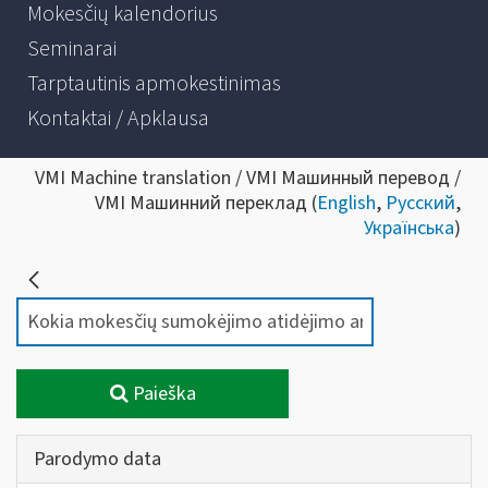
Mokesčių kalendorius
Seminarai
Tarptautinis apmokestinimas
Kontaktai / Apklausa
VMI Machine translation / VMI Машинный перевод /
VMI Машинний переклад (
English
,
Русский
,
Українська
)
Paieška
Parodymo data