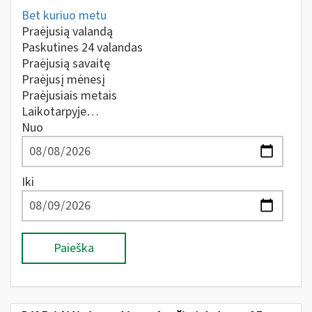
Bet kuriuo metu
Praėjusią valandą
Paskutines 24 valandas
Praėjusią savaitę
Praėjusį mėnesį
Praėjusiais metais
Laikotarpyje…
Nuo
Iki
Paieška