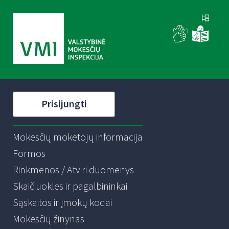
Prisijungti
Mokesčių mokėtojų informacija
Formos
Rinkmenos / Atviri duomenys
Skaičiuoklės ir pagalbininkai
Sąskaitos ir įmokų kodai
Mokesčių žinynas