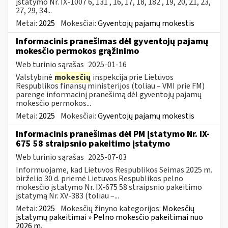
įstatymo Nr. IX-1007 6, 131 , 16, 17, 18, 182 , 19, 20, 21, 23,
27, 29, 34...
Metai:
2025
Mokesčiai:
Gyventojų pajamų mokestis
Informacinis pranešimas dėl gyventojų pajamų
mokesčio permokos grąžinimo
Web turinio sąrašas
2025-01-16
Valstybinė
mokesčių
inspekcija prie Lietuvos
Respublikos finansų ministerijos (toliau – VMI prie FM)
parengė informacinį pranešimą dėl gyventojų pajamų
mokesčio permokos...
Metai:
2025
Mokesčiai:
Gyventojų pajamų mokestis
Informacinis pranešimas dėl PM įstatymo Nr. IX-
675 58 straipsnio pakeitimo įstatymo
Web turinio sąrašas
2025-07-03
Informuojame, kad Lietuvos Respublikos Seimas 2025 m.
birželio 30 d. priėmė Lietuvos Respublikos pelno
mokesčio įstatymo Nr. IX-675 58 straipsnio pakeitimo
įstatymą Nr. XV-383 (toliau –...
Metai:
2025
Mokesčių žinyno kategorijos:
Mokesčių
įstatymų pakeitimai » Pelno mokesčio pakeitimai nuo
2026 m.