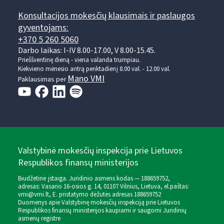
Konsultacijos mokesčių klausimais ir paslaugos
gyventojams:
+370 5 260 5060
Darbo laikas: I-IV 8.00-17.00, V 8.00-15.45.
Prieššventinę dieną - viena valanda trumpiau.
Kiekvieno mėnesio antrą penktadienį 8.00 val. - 12.00 val.
Mano VMI
Paklausimas per
Valstybinė mokesčių inspekcija prie Lietuvos
Respublikos finansų ministerijos
Biudžetinė įstaiga. Juridinio asmens kodas — 188659752,
adresas: Vasario 16-osios g. 14, 01107 Vilnius, Lietuva, el.paštas:
vmi@vmi.lt
, E. pristatymo dėžutės adresas 188659752
Duomenys apie Valstybinę mokesčių inspekciją prie Lietuvos
Respublikos finansų ministerijos kaupiami ir saugomi Juridinių
asmenų registre