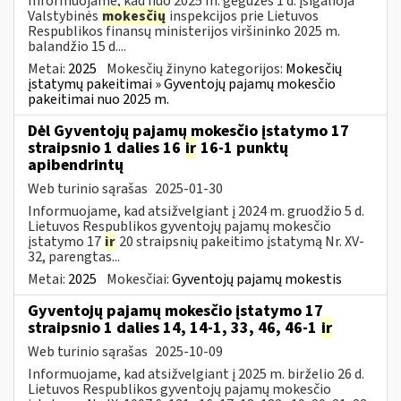
Informuojame, kad nuo 2025 m. gegužės 1 d. įsigalioja
Valstybinės
mokesčių
inspekcijos prie Lietuvos
Respublikos finansų ministerijos viršininko 2025 m.
balandžio 15 d....
Metai:
2025
Mokesčių žinyno kategorijos:
Mokesčių
įstatymų pakeitimai » Gyventojų pajamų mokesčio
pakeitimai nuo 2025 m.
Dėl Gyventojų pajamų mokesčio įstatymo 17
straipsnio 1 dalies 16
ir
16-1 punktų
apibendrintų
Web turinio sąrašas
2025-01-30
Informuojame, kad atsižvelgiant į 2024 m. gruodžio 5 d.
Lietuvos Respublikos gyventojų pajamų mokesčio
įstatymo 17
ir
20 straipsnių pakeitimo įstatymą Nr. XV-
32, parengtas...
Metai:
2025
Mokesčiai:
Gyventojų pajamų mokestis
Gyventojų pajamų mokesčio įstatymo 17
straipsnio 1 dalies 14, 14-1, 33, 46, 46-1
ir
Web turinio sąrašas
2025-10-09
Informuojame, kad atsižvelgiant į 2025 m. birželio 26 d.
Lietuvos Respublikos gyventojų pajamų mokesčio