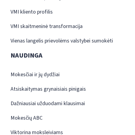
VMI kliento profilis
VMI skaitmeninė transformacija
Vienas langelis prievolėms valstybei sumokėti
NAUDINGA
Mokesčiai ir jų dydžiai
Atsiskaitymas grynaisiais pinigais
Dažniausiai užduodami klausimai
Mokesčių ABC
Viktorina moksleiviams