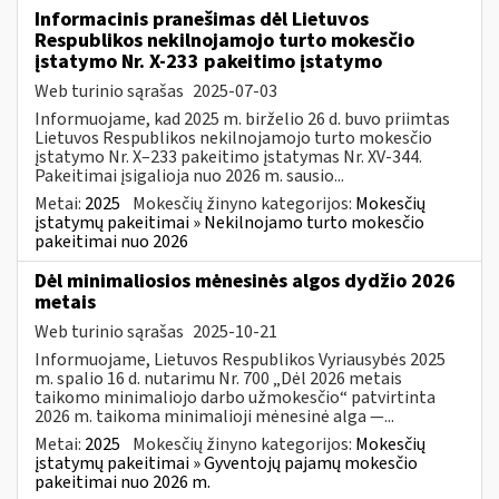
Informacinis pranešimas dėl Lietuvos
Respublikos nekilnojamojo turto mokesčio
įstatymo Nr. X-233 pakeitimo įstatymo
Web turinio sąrašas
2025-07-03
Informuojame, kad 2025 m. birželio 26 d. buvo priimtas
Lietuvos Respublikos nekilnojamojo turto mokesčio
įstatymo Nr. X–233 pakeitimo įstatymas Nr. XV-344.
Pakeitimai įsigalioja nuo 2026 m. sausio...
Metai:
2025
Mokesčių žinyno kategorijos:
Mokesčių
įstatymų pakeitimai » Nekilnojamo turto mokesčio
pakeitimai nuo 2026
Dėl minimaliosios mėnesinės algos dydžio 2026
metais
Web turinio sąrašas
2025-10-21
Informuojame, Lietuvos Respublikos Vyriausybės 2025
m. spalio 16 d. nutarimu Nr. 700 „Dėl 2026 metais
taikomo minimaliojo darbo užmokesčio“ patvirtinta
2026 m. taikoma minimalioji mėnesinė alga —...
Metai:
2025
Mokesčių žinyno kategorijos:
Mokesčių
įstatymų pakeitimai » Gyventojų pajamų mokesčio
pakeitimai nuo 2026 m.