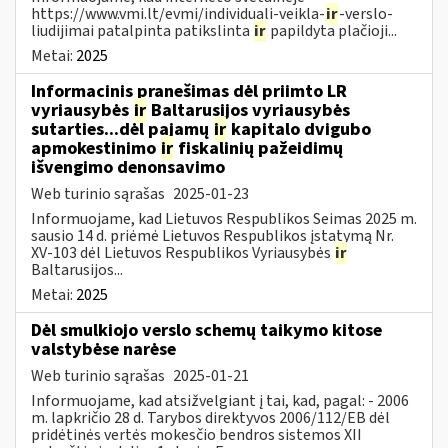
https://www.vmi.lt/evmi/individuali-veikla-
ir
-verslo-
liudijimai patalpinta patikslinta
ir
papildyta plačioji...
Metai:
2025
Informacinis pranešimas dėl priimto LR
vyriausybės
ir
Baltarusijos vyriausybės
sutarties...dėl pajamų
ir
kapitalo dvigubo
apmokestinimo
ir
fiskalinių pažeidimų
išvengimo denonsavimo
Web turinio sąrašas
2025-01-23
Informuojame, kad Lietuvos Respublikos Seimas 2025 m.
sausio 14 d. priėmė Lietuvos Respublikos įstatymą Nr.
XV-103 dėl Lietuvos Respublikos Vyriausybės
ir
Baltarusijos...
Metai:
2025
Dėl smulkiojo verslo schemų taikymo kitose
valstybėse narėse
Web turinio sąrašas
2025-01-21
Informuojame, kad atsižvelgiant į tai, kad, pagal: - 2006
m. lapkričio 28 d. Tarybos direktyvos 2006/112/EB dėl
pridėtinės vertės mokesčio bendros sistemos XII