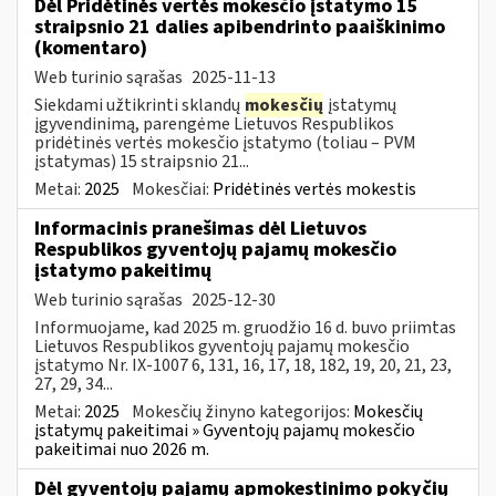
Dėl Pridėtinės vertės mokesčio įstatymo 15
straipsnio 21 dalies apibendrinto paaiškinimo
(komentaro)
Web turinio sąrašas
2025-11-13
Siekdami užtikrinti sklandų
mokesčių
įstatymų
įgyvendinimą, parengėme Lietuvos Respublikos
pridėtinės vertės mokesčio įstatymo (toliau – PVM
įstatymas) 15 straipsnio 21...
Metai:
2025
Mokesčiai:
Pridėtinės vertės mokestis
Informacinis pranešimas dėl Lietuvos
Respublikos gyventojų pajamų mokesčio
įstatymo pakeitimų
Web turinio sąrašas
2025-12-30
Informuojame, kad 2025 m. gruodžio 16 d. buvo priimtas
Lietuvos Respublikos gyventojų pajamų mokesčio
įstatymo Nr. IX-1007 6, 131, 16, 17, 18, 182, 19, 20, 21, 23,
27, 29, 34...
Metai:
2025
Mokesčių žinyno kategorijos:
Mokesčių
įstatymų pakeitimai » Gyventojų pajamų mokesčio
pakeitimai nuo 2026 m.
Dėl gyventojų pajamų apmokestinimo pokyčių