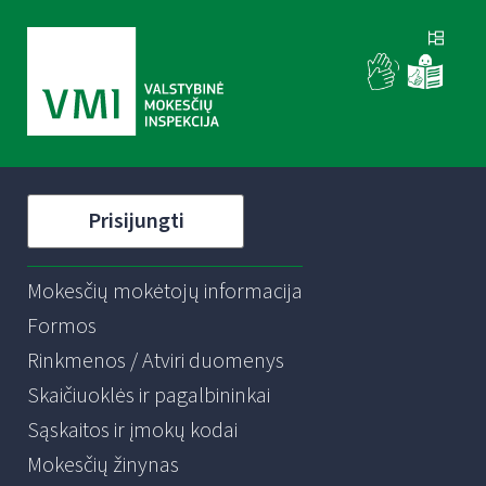
Prisijungti
Mokesčių mokėtojų informacija
Formos
Rinkmenos / Atviri duomenys
Skaičiuoklės ir pagalbininkai
Sąskaitos ir įmokų kodai
Mokesčių žinynas