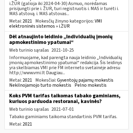
i.ŽUR (galioja iki 2024-04-30) Asmuo, norėdamas
prisijungti prie i. ŽUR, turi registruotis i. MAS ir turėti i.
MAS atstovą. i. MAS atstovas...
Metai:
2021
Mokesčių žinyno kategorijos:
VMI
elektroninės sistemos » i.ZUR
Dėl atnaujinto leidinio „Individualių įmonių
apmokestinimo ypatumai“
Web turinio sąrašas
2021-10-25
Informuojame, kad parengta nauja leidinio „Individualių
įmonių apmokestinimo ypatumai“ redakcija. Šis leidinys
yra skelbiamas VMI prie FM interneto svetainėje adresu
http://www.vmi.lt Daugiau...
Metai:
2021
Mokesčiai:
Gyventojų pajamų mokestis
Nekilnojamojo turto mokestis
Pelno mokestis
Koks PVM tarifas taikomas tabako gaminiams,
kuriuos parduoda restoranai, kavinės?
Web turinio sąrašas
2021-07-01
Tabako gaminiams taikoma standartinis PVM tarifas.
Metai:
2021