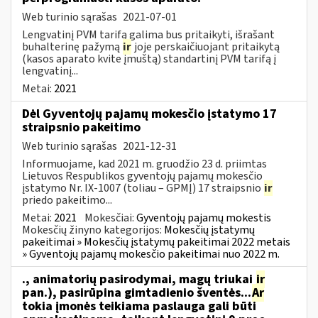
Web turinio sąrašas
2021-07-01
Lengvatinį PVM tarifą galima bus pritaikyti, išrašant
buhalterinę pažymą
ir
joje perskaičiuojant pritaikytą
(kasos aparato kvite įmuštą) standartinį PVM tarifą į
lengvatinį...
Metai:
2021
Dėl Gyventojų pajamų mokesčio įstatymo 17
straipsnio pakeitimo
Web turinio sąrašas
2021-12-31
Informuojame, kad 2021 m. gruodžio 23 d. priimtas
Lietuvos Respublikos gyventojų pajamų mokesčio
įstatymo Nr. IX-1007 (toliau – GPMĮ) 17 straipsnio
ir
priedo pakeitimo...
Metai:
2021
Mokesčiai:
Gyventojų pajamų mokestis
Mokesčių žinyno kategorijos:
Mokesčių įstatymų
pakeitimai » Mokesčių įstatymų pakeitimai 2022 metais
» Gyventojų pajamų mokesčio pakeitimai nuo 2022 m.
., animatorių pasirodymai, magų triukai
ir
pan.), pasirūpina gimtadienio šventės...
Ar
tokia įmonės teikiama paslauga gali būti