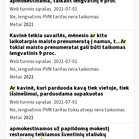
apmokestinama, taikant lengvatinį 9 proc
Web turinio sąrašas
2021-07-01
Ne, lengvatinis PVM tarifas nėra taikomas.
Metai:
2021
Kavinė teikia savaitės, mėnesio
ar
kito
laikotarpio maisto prenumeratą į namus, t...
Ar
tokiai maisto prenumeratai gali būti taikomas
lengvatinis 9 proc.
Web turinio sąrašas
2021-07-01
Ne, lengvatinis PVM tarifas nėra taikomas.
Metai:
2021
Ar
kavinė, kuri parduoda kavą tiek vietoje, tiek
išsinešimui, parduodama supakuotas
Web turinio sąrašas
2021-07-01
Ne, lengvatinis PVM tarifas tokiu atveju nėra taikomas.
Metai:
2021
apmokestinamos už papildomą mokestį
restoranų teikiamos šventinių staliukų