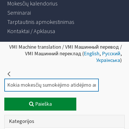
Mokesčių kalendorius
Seminarai
Tarptautinis apmokestinimas
Kontaktai / Apklausa
VMI Machine translation / VMI Машинный перевод /
VMI Машинний переклад (
English
,
Русский
,
Українська
)
Paieška
Kategorijos