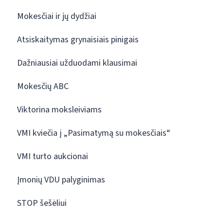
Mokesčiai ir jų dydžiai
Atsiskaitymas grynaisiais pinigais
Dažniausiai užduodami klausimai
Mokesčių ABC
Viktorina moksleiviams
VMI kviečia į „Pasimatymą su mokesčiais“
VMI turto aukcionai
Įmonių VDU palyginimas
STOP šešėliui