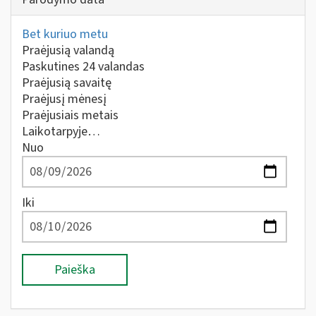
Bet kuriuo metu
Praėjusią valandą
Paskutines 24 valandas
Praėjusią savaitę
Praėjusį mėnesį
Praėjusiais metais
Laikotarpyje…
Nuo
Iki
Paieška