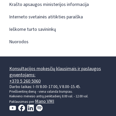
Krašto apsaugos ministerijos informacija
Interneto svetainės atitikties paraiška
Ieškome turto savininkų
Nuorodos
Konsultacijos mokesčių klausimais ir paslaugos
gyventojams:
+370 5 260 5060
Darbo laikas: I-IV 8.00-17.00, V 8.00-15.45.
Prieššventinę dieną - viena valanda trumpiau.
Kiekvieno mėnesio antrą penktadienį 8.00 val. - 12.00 val.
Mano VMI
Paklausimas per