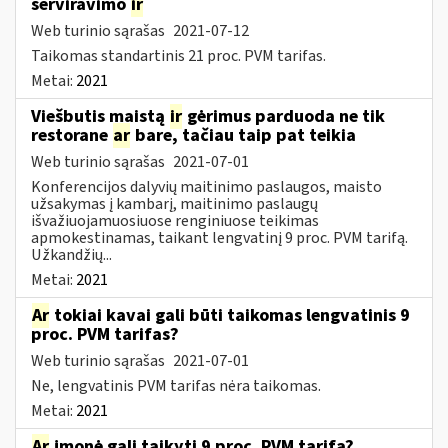
serviravimo
ir
Web turinio sąrašas
2021-07-12
Taikomas standartinis 21 proc. PVM tarifas.
Metai:
2021
Viešbutis maistą
ir
gėrimus parduoda ne tik
restorane
ar
bare, tačiau taip pat teikia
Web turinio sąrašas
2021-07-01
Konferencijos dalyvių maitinimo paslaugos, maisto
užsakymas į kambarį, maitinimo paslaugų
išvažiuojamuosiuose renginiuose teikimas
apmokestinamas, taikant lengvatinį 9 proc. PVM tarifą.
Užkandžių...
Metai:
2021
Ar
tokiai kavai gali būti taikomas lengvatinis 9
proc. PVM tarifas?
Web turinio sąrašas
2021-07-01
Ne, lengvatinis PVM tarifas nėra taikomas.
Metai:
2021
Ar
įmonė gali taikyti 9 proc. PVM tarifą?