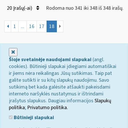
20 Įrašų(-ai)
Rodoma nuo 341 iki 348 iš 348 irašų.
1
...
16
17
18
Uždaryti
Šioje svetainėje naudojami slapukai
(angl.
cookies). Būtinieji slapukai įdiegiami automatiškai
ir jiems nėra reikalingas Jūsų sutikimas. Taip pat
galite sutikti ir su kitų slapukų naudojimu. Savo
sutikimą bet kada galėsite atšaukti pakeisdami
interneto naršyklės nustatymus ir ištrindami
įrašytus slapukus. Daugiau informacijos
Slapukų
politika
;
Privatumo politika.
Būtinieji slapukai