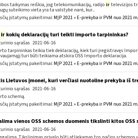
ribos taikymas reiškia, jog telekomunikacijų, radijo
ir
televizijos t
ugų suteikimo vieta yra ta valstybė narė, kur...
čių įstatymų pakeitimai:
MĮP 2021 » E-prekyba ir PVM nuo 2021 m. 
k
ir
kokių deklaracijų turi teikti importo tarpininkas?
urinio sąrašas
2021-06-16
to tarpininkas teikia tiek deklaracijų, kiek turi įregistravęs Impor
vaujamąjį turi būti teikiama atskira OSS Importo deklaracija.
čių įstatymų pakeitimai:
MĮP 2021 » E-prekyba ir PVM nuo 2021 m. 
tis Lietuvos įmonei, kuri verčiasi nuotoline prekyba iš tr
urinio sąrašas
2021-06-16
rto schemą.
čių įstatymų pakeitimai:
MĮP 2021 » E-prekyba ir PVM nuo 2021 m. 
lima vienos OSS schemos duomenis tikslinti kitos OSS s
urinio sąrašas
2021-06-16
egalima. Tikslinimas privalo būti atliekamas tos pačios schemos v