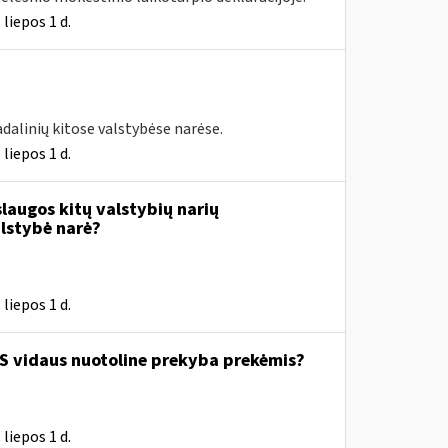
liepos 1 d.
dalinių kitose valstybėse narėse.
liepos 1 d.
slaugos kitų valstybių narių
alstybė narė?
liepos 1 d.
 ES vidaus nuotoline prekyba prekėmis?
liepos 1 d.