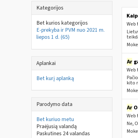
Kategorijos
Kai
Bet kurios kategorijos
Web t
E-prekyba ir PVM nuo 2021 m.
Lietu
liepos 1 d.
(65)
teikd
Mokes
Ar
ga
Aplankai
Web t
Pačio
Bet kurį aplanką
kito 
Mokes
Parodymo data
Ar
OS
Web t
Bet kuriuo metu
Ne, O
Praėjusią valandą
Mokes
Paskutines 24 valandas