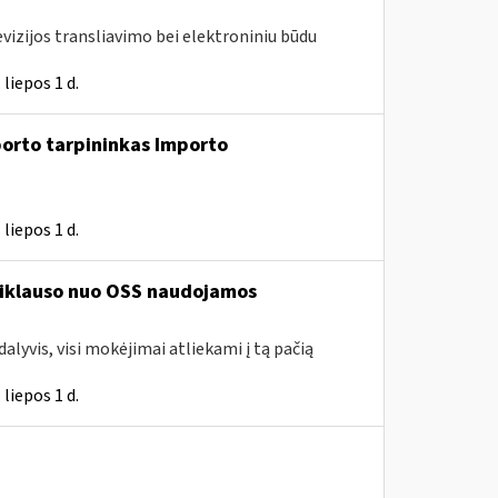
vizijos transliavimo bei elektroniniu būdu
liepos 1 d.
porto tarpininkas Importo
liepos 1 d.
priklauso nuo OSS naudojamos
lyvis, visi mokėjimai atliekami į tą pačią
liepos 1 d.