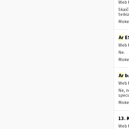
Web t
Skaič
teiki
Mokes
Ar
ES
Web t
Ne.
Mokes
Ar
ba
Web t
Ne, n
speci
Mokes
13. 
Web t