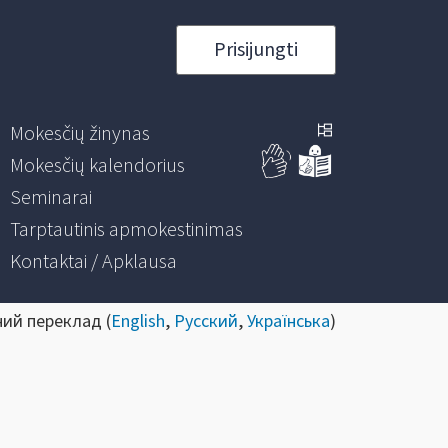
Prisijungti
Mokesčių žinynas
Mokesčių kalendorius
Seminarai
Tarptautinis apmokestinimas
Kontaktai / Apklausa
ний переклад (
English
,
Русский
,
Українська
)