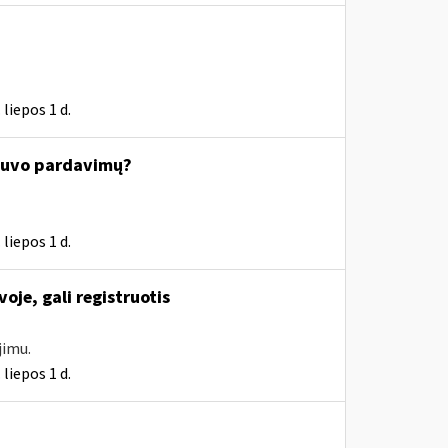
liepos 1 d.
nebuvo pardavimų?
liepos 1 d.
oje, gali registruotis
jimu.
liepos 1 d.