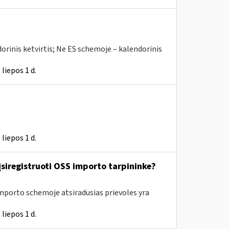
orinis ketvirtis; Ne ES schemoje – kalendorinis
liepos 1 d.
liepos 1 d.
 įsiregistruoti OSS importo tarpininke?
Importo schemoje atsiradusias prievoles yra
liepos 1 d.