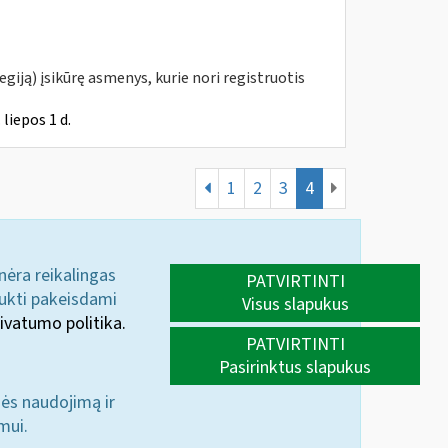
giją) įsikūrę asmenys, kurie nori registruotis
liepos 1 d.
1
2
3
4
 nėra reikalingas
PATVIRTINTI
aukti pakeisdami
Visus slapukus
ivatumo politika.
PATVIRTINTI
Pasirinktus slapukus
nės naudojimą ir
mui.