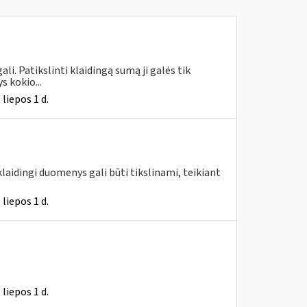
i. Patikslinti klaidingą sumą ji galės tik
 kokio...
liepos 1 d.
klaidingi duomenys gali būti tikslinami, teikiant
liepos 1 d.
liepos 1 d.