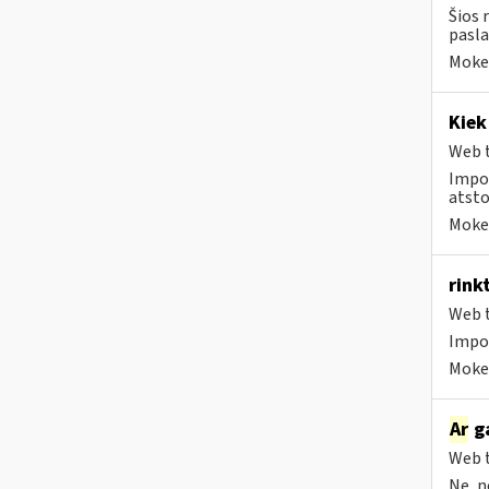
Šios 
pasla
Mokes
Kie
Web t
Impor
atsto
Mokes
rink
Web t
Impo
Mokes
Ar
ga
Web t
Ne, n