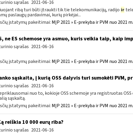
urinio sąrašas
2021-06-16
iuojant ribą turi būti įtraukti tik tie telekomunikacijų, radijo
ir
tele
amų paslaugų pardavimai, kurių pirkėjai...
čių įstatymų pakeitimai:
MĮP 2021 » E-prekyba ir PVM nuo 2021 m. 
, ne ES schemose yra asmuo, kuris veikia taip, kaip im
urinio sąrašas
2021-06-16
čių įstatymų pakeitimai:
MĮP 2021 » E-prekyba ir PVM nuo 2021 m. 
nko sąskaita, į kurią OSS dalyvis turi sumokėti PVM, 
urinio sąrašas
2021-06-16
epriklausomai nuo to, kokioje OSS schemoje yra registruotas OSS da
alią sąskaitą.
čių įstatymų pakeitimai:
MĮP 2021 » E-prekyba ir PVM nuo 2021 m. 
Ką reiškia 10 000 eurų riba?
urinio sąrašas
2021-06-16