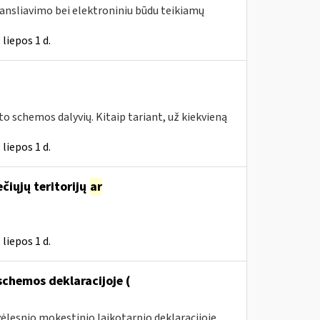
ransliavimo bei elektroniniu būdu teikiamų
liepos 1 d.
to schemos dalyvių. Kitaip tariant, už kiekvieną
liepos 1 d.
ečiųjų teritorijų
ar
liepos 1 d.
chemos deklaracijoje (
ėlesnio mokestinio laikotarpio deklaracijoje.