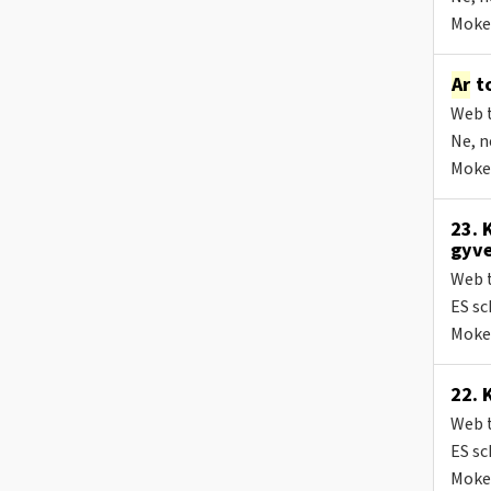
Mokes
Ar
to
Web t
Ne, n
Mokes
23. 
gyve
Web t
ES s
Mokes
22. 
Web t
ES s
Mokes