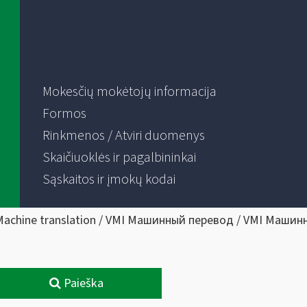
Mokesčių mokėtojų informacija
Formos
Rinkmenos / Atviri duomenys
Skaičiuoklės ir pagalbininkai
Sąskaitos ir įmokų kodai
Machine translation / VMI Машинный перевод / VMI Машин
Paieška