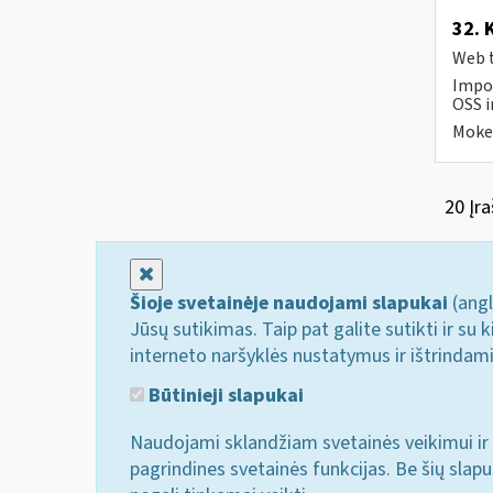
32. 
Web t
Impor
OSS i
Mokes
20 Įra
Uždaryti
Šioje svetainėje naudojami slapukai
(angl
Jūsų sutikimas. Taip pat galite sutikti ir s
interneto naršyklės nustatymus ir ištrindam
Būtinieji slapukai
Naudojami sklandžiam svetainės veikimui ir 
pagrindines svetainės funkcijas. Be šių slap