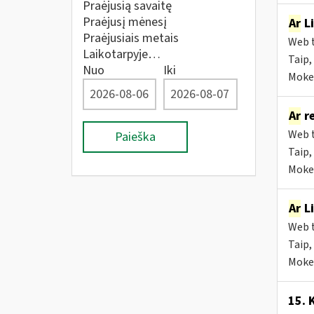
Praėjusią savaitę
Praėjusį mėnesį
Ar
Li
Praėjusiais metais
Web t
Laikotarpyje…
Taip, 
Nuo
Iki
Mokes
Ar
re
Web t
Paieška
Taip,
Mokes
Ar
Li
Web t
Taip,
Mokes
15. 