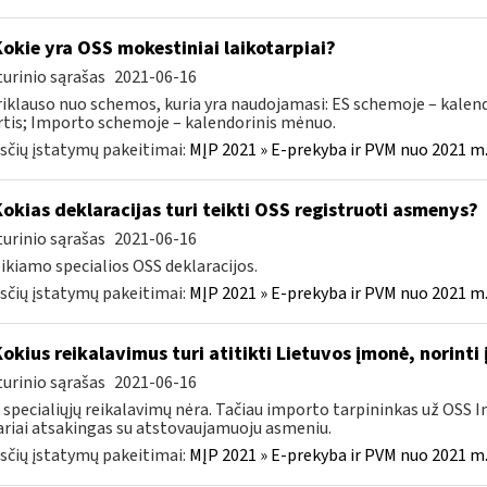
Kokie yra OSS mokestiniai laikotarpiai?
urinio sąrašas
2021-06-16
riklauso nuo schemos, kuria yra naudojamasi: ES schemoje – kalend
rtis; Importo schemoje – kalendorinis mėnuo.
čių įstatymų pakeitimai:
MĮP 2021 » E-prekyba ir PVM nuo 2021 m. 
Kokias deklaracijas turi teikti OSS registruoti asmenys?
urinio sąrašas
2021-06-16
eikiamo specialios OSS deklaracijos.
čių įstatymų pakeitimai:
MĮP 2021 » E-prekyba ir PVM nuo 2021 m. 
Kokius reikalavimus turi atitikti Lietuvos įmonė, norinti
urinio sąrašas
2021-06-16
 specialiųjų reikalavimų nėra. Tačiau importo tarpininkas už OSS 
ariai atsakingas su atstovaujamuoju asmeniu.
čių įstatymų pakeitimai:
MĮP 2021 » E-prekyba ir PVM nuo 2021 m. 