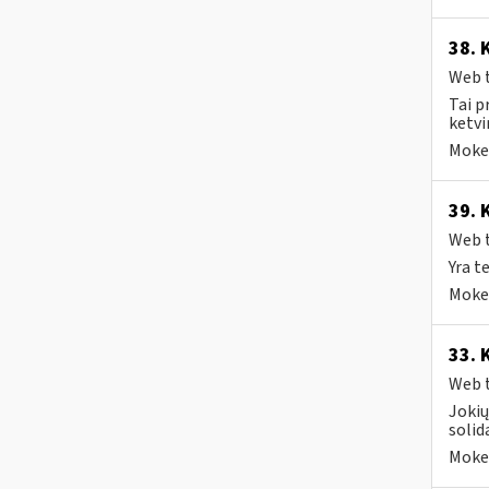
38. 
Web t
Tai p
ketvi
Mokes
39. 
Web t
Yra t
Mokes
33. 
Web t
Jokių
solid
Mokes