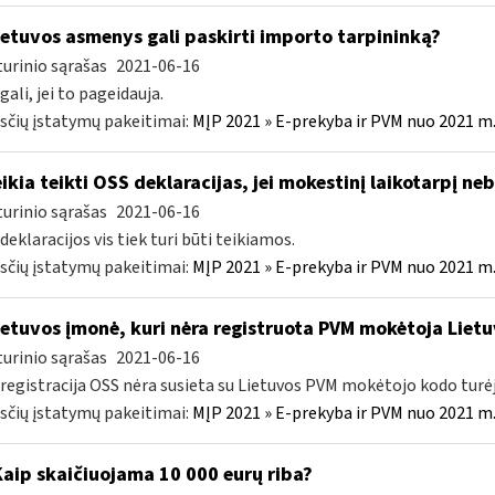
etuvos asmenys gali paskirti importo tarpininką?
urinio sąrašas
2021-06-16
gali, jei to pageidauja.
čių įstatymų pakeitimai:
MĮP 2021 » E-prekyba ir PVM nuo 2021 m. 
ikia teikti OSS deklaracijas, jei mokestinį laikotarpį 
urinio sąrašas
2021-06-16
 deklaracijos vis tiek turi būti teikiamos.
čių įstatymų pakeitimai:
MĮP 2021 » E-prekyba ir PVM nuo 2021 m. 
etuvos įmonė, kuri nėra registruota PVM mokėtoja Lietuv
urinio sąrašas
2021-06-16
 registracija OSS nėra susieta su Lietuvos PVM mokėtojo kodo turė
čių įstatymų pakeitimai:
MĮP 2021 » E-prekyba ir PVM nuo 2021 m. 
Kaip skaičiuojama 10 000 eurų riba?