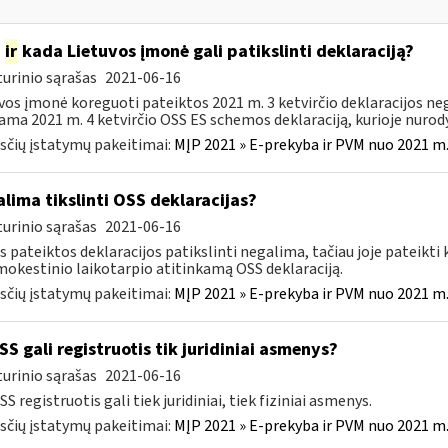
p
ir
kada Lietuvos įmonė gali patikslinti deklaraciją?
urinio sąrašas
2021-06-16
vos įmonė koreguoti pateiktos 2021 m. 3 ketvirčio deklaracijos negal
ama 2021 m. 4 ketvirčio OSS ES schemos deklaraciją, kurioje nurodys
čių įstatymų pakeitimai:
MĮP 2021 » E-prekyba ir PVM nuo 2021 m. 
lima tikslinti OSS deklaracijas?
urinio sąrašas
2021-06-16
s pateiktos deklaracijos patikslinti negalima, tačiau joje pateikti 
mokestinio laikotarpio atitinkamą OSS deklaraciją.
čių įstatymų pakeitimai:
MĮP 2021 » E-prekyba ir PVM nuo 2021 m. 
S gali registruotis tik juridiniai asmenys?
urinio sąrašas
2021-06-16
SS registruotis gali tiek juridiniai, tiek fiziniai asmenys.
čių įstatymų pakeitimai:
MĮP 2021 » E-prekyba ir PVM nuo 2021 m. 