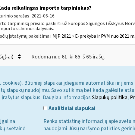
Kada reikalingas importo tarpininkas?
urinio sąrašas
2021-06-16
to tarpininką privalo paskirti už Europos Sąjungos (išskyrus Norve
mporto schemos dalyviais.
čių įstatymų pakeitimai:
MĮP 2021 » E-prekyba ir PVM nuo 2021 m. 
šų(-ai)
Rodoma nuo 61 iki 65 iš 65 irašų.
. cookies). Būtinieji slapukai įdiegiami automatiškai ir jiems
u kitų slapukų naudojimu. Savo sutikimą bet kada galėsite atš
i įrašytus slapukus. Daugiau informacijos
Slapukų politika
;
Pr
Analitiniai slapukai
įgalina
Renka statistinę informaciją apie svetai
ukų svetainė
naudojami Jūsų naršymo patirties gerini