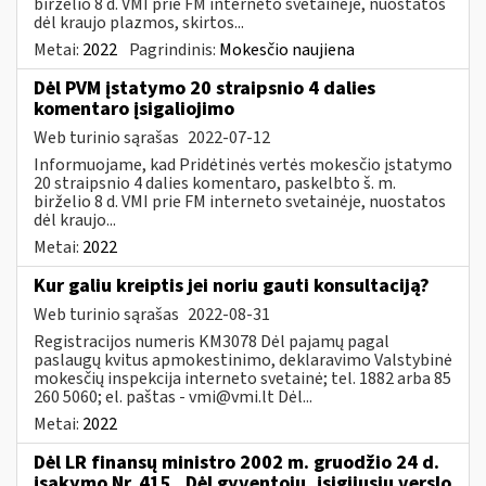
birželio 8 d. VMI prie FM interneto svetainėje, nuostatos
dėl kraujo plazmos, skirtos...
Metai:
2022
Pagrindinis:
Mokesčio naujiena
Dėl PVM įstatymo 20 straipsnio 4 dalies
komentaro įsigaliojimo
Web turinio sąrašas
2022-07-12
Informuojame, kad Pridėtinės vertės mokesčio įstatymo
20 straipsnio 4 dalies komentaro, paskelbto š. m.
birželio 8 d. VMI prie FM interneto svetainėje, nuostatos
dėl kraujo...
Metai:
2022
Kur galiu kreiptis jei noriu gauti konsultaciją?
Web turinio sąrašas
2022-08-31
Registracijos numeris KM3078 Dėl pajamų pagal
paslaugų kvitus apmokestinimo, deklaravimo Valstybinė
mokesčių inspekcija interneto svetainė; tel. 1882 arba 85
260 5060; el. paštas -
vmi@vmi.lt
Dėl...
Metai:
2022
Dėl LR finansų ministro 2002 m. gruodžio 24 d.
įsakymo Nr. 415 „Dėl gyventojų, įsigijusių verslo