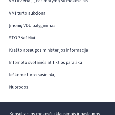
VMI kviečia į „Pasimatymą su mokesčiais“
VMI turto aukcionai
Įmonių VDU palyginimas
STOP šešėliui
Krašto apsaugos ministerijos informacija
Interneto svetainės atitikties paraiška
Ieškome turto savininkų
Nuorodos
Konsultacijos mokesčių klausimais ir paslaugos