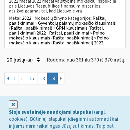
2022 metai 2022 metai Valstybinė mokesčių inspekcija
prie Lietuvos Respublikos finansų ministerijos,
atsižvelgdama į tai, kad Lietuvoje yra...
Metai:
2022
Mokesčių žinyno kategorijos:
Raštai,
paaiškinimai » Gyventojų pajamų mokesčio klausimais
(Raštai, paaiškinimai) » GPM klausimais (Raštai,
paaiškinimai) 2022
Raštai, paaiškinimai » Pelno
mokesčio klausimais (Raštai paaiškinimai) » Pelno
mokesčio klausimais (Raštai paaiškinimai) 2022
20 Įrašų(-ai)
Rodoma nuo 361 iki 370 iš 370 irašų.
1
...
17
18
19
Uždaryti
Šioje svetainėje naudojami slapukai
(angl.
cookies). Būtinieji slapukai įdiegiami automatiškai
ir jiems nėra reikalingas Jūsų sutikimas. Taip pat