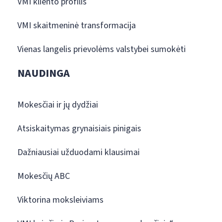
VMI kliento profilis
VMI skaitmeninė transformacija
Vienas langelis prievolėms valstybei sumokėti
NAUDINGA
Mokesčiai ir jų dydžiai
Atsiskaitymas grynaisiais pinigais
Dažniausiai užduodami klausimai
Mokesčių ABC
Viktorina moksleiviams