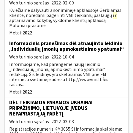
Web turinio sąrašas
2022-02-09
Kviečiame dalyvauti anoniminėje apklausoje Gerbiamas
kliente, norėdami pagerinti VMI teikiamų paslaugų
ir
aptarnavimo kokybę, vykdome klientų apklausą.
Maloniai prašome...
Metai:
2022
Informacinis pranešimas dėl atnaujinto leidinio
„Individualių įmonių apmokestinimo ypatumai“
Web turinio sąrašas
2022-10-04
Informuojame, kad parengėme naują leidinio
„Individualių įmonių apmokestinimo ypatumai“
redakciją. Šis leidinys yra skelbiamas VMI prie FM
interneto svetainėje adresu http://www.vmi.lt Šis
raštas...
Metai:
2022
DĖL TEIKIAMOS PARAMOS UKRAINAI
PRIPAŽINIMO, LIETUVOJE ĮVEDUS
NEPAPRASTĄJĄ PADĖTĮ
Web turinio sąrašas
2022-03-03
Registracijos numeris KM3055 Ši informacija skelbiama: