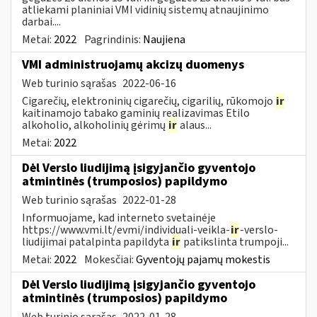
atliekami planiniai VMI vidinių sistemų atnaujinimo
darbai....
Metai:
2022
Pagrindinis:
Naujiena
VMI administruojamų akcizų duomenys
Web turinio sąrašas
2022-06-16
Cigarečių, elektroninių cigarečių, cigarilių, rūkomojo
ir
kaitinamojo tabako gaminių realizavimas Etilo
alkoholio, alkoholinių gėrimų
ir
alaus...
Metai:
2022
Dėl Verslo liudijimą įsigyjančio gyventojo
atmintinės (trumposios) papildymo
Web turinio sąrašas
2022-01-28
Informuojame, kad interneto svetainėje
https://www.vmi.lt/evmi/individuali-veikla-
ir
-verslo-
liudijimai patalpinta papildyta
ir
patikslinta trumpoji...
Metai:
2022
Mokesčiai:
Gyventojų pajamų mokestis
Dėl Verslo liudijimą įsigyjančio gyventojo
atmintinės (trumposios) papildymo
Web turinio sąrašas
2022-01-28