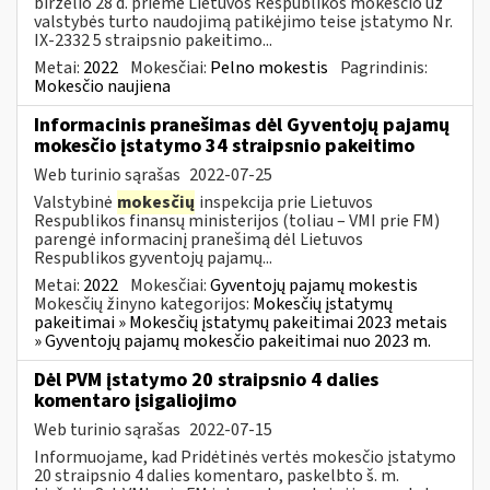
birželio 28 d. priėmė Lietuvos Respublikos mokesčio už
valstybės turto naudojimą patikėjimo teise įstatymo Nr.
IX-2332 5 straipsnio pakeitimo...
Metai:
2022
Mokesčiai:
Pelno mokestis
Pagrindinis:
Mokesčio naujiena
Informacinis pranešimas dėl Gyventojų pajamų
mokesčio įstatymo 34 straipsnio pakeitimo
Web turinio sąrašas
2022-07-25
Valstybinė
mokesčių
inspekcija prie Lietuvos
Respublikos finansų ministerijos (toliau – VMI prie FM)
parengė informacinį pranešimą dėl Lietuvos
Respublikos gyventojų pajamų...
Metai:
2022
Mokesčiai:
Gyventojų pajamų mokestis
Mokesčių žinyno kategorijos:
Mokesčių įstatymų
pakeitimai » Mokesčių įstatymų pakeitimai 2023 metais
» Gyventojų pajamų mokesčio pakeitimai nuo 2023 m.
Dėl PVM įstatymo 20 straipsnio 4 dalies
komentaro įsigaliojimo
Web turinio sąrašas
2022-07-15
Informuojame, kad Pridėtinės vertės mokesčio įstatymo
20 straipsnio 4 dalies komentaro, paskelbto š. m.