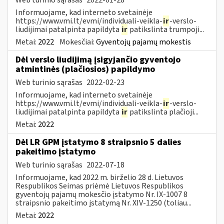
Informuojame, kad interneto svetainėje
https://www.vmi.lt/evmi/individuali-veikla-
ir
-verslo-
liudijimai patalpinta papildyta
ir
patikslinta trumpoji...
Metai:
2022
Mokesčiai:
Gyventojų pajamų mokestis
Dėl verslo liudijimą įsigyjančio gyventojo
atmintinės (plačiosios) papildymo
Web turinio sąrašas
2022-02-23
Informuojame, kad interneto svetainėje
https://www.vmi.lt/evmi/individuali-veikla-
ir
-verslo-
liudijimai patalpinta papildyta
ir
patikslinta plačioji...
Metai:
2022
Dėl LR GPM įstatymo 8 straipsnio 5 dalies
pakeitimo įstatymo
Web turinio sąrašas
2022-07-18
Informuojame, kad 2022 m. birželio 28 d. Lietuvos
Respublikos Seimas priėmė Lietuvos Respublikos
gyventojų pajamų mokesčio įstatymo Nr. IX-1007 8
straipsnio pakeitimo įstatymą Nr. XIV-1250 (toliau...
Metai:
2022