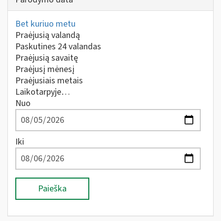
Bet kuriuo metu
Praėjusią valandą
Paskutines 24 valandas
Praėjusią savaitę
Praėjusį mėnesį
Praėjusiais metais
Laikotarpyje…
Nuo
Iki
Paieška