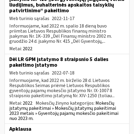
liudijimus, buhalterinės apskaitos taisyklių
patvirtinimo“ pakeitimo
Web turinio sąrašas
2022-11-17
Informuojame, kad 2022 m. spalio 18 dieną buvo
priimtas Lietuvos Respublikos finansų ministro
įsakymas Nr. 1K-339 „Dėl Finansų ministro 2002 m.
gruodžio 24 d. įsakymo Nr. 415 „Dėl Gyventojų,...
Metai:
2022
Dėl LR GPM įstatymo 8 straipsnio 5 dalies
pakeitimo įstatymo
Web turinio sąrašas
2022-07-18
Informuojame, kad 2022 m. birželio 28 d. Lietuvos
Respublikos Seimas priėmė Lietuvos Respublikos
gyventojų pajamų mokesčio įstatymo Nr. IX-1007 8
straipsnio pakeitimo įstatymą Nr. XIV-1250 (toliau...
Metai:
2022
Mokesčių žinyno kategorijos:
Mokesčių
įstatymų pakeitimai » Mokesčių įstatymų pakeitimai
2023 metais » Gyventojų pajamų mokesčio pakeitimai
nuo 2023 m.
Apklausa