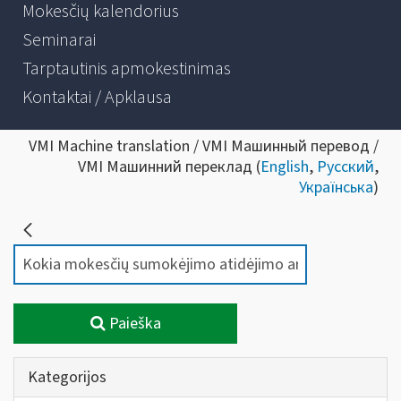
Mokesčių kalendorius
Seminarai
Tarptautinis apmokestinimas
Kontaktai / Apklausa
VMI Machine translation / VMI Машинный перевод /
VMI Машинний переклад (
English
,
Русский
,
Українська
)
Paieška
Kategorijos