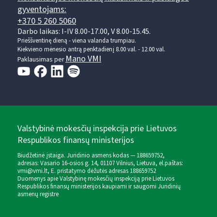
gyventojams:
+370 5 260 5060
Darbo laikas: I-IV 8.00-17.00, V 8.00-15.45.
Prieššventinę dieną - viena valanda trumpiau.
Kiekvieno mėnesio antrą penktadienį 8.00 val. - 12.00 val.
Mano VMI
Paklausimas per
Valstybinė mokesčių inspekcija prie Lietuvos
Respublikos finansų ministerijos
Biudžetinė įstaiga. Juridinio asmens kodas — 188659752,
adresas: Vasario 16-osios g. 14, 01107 Vilnius, Lietuva, el.paštas:
vmi@vmi.lt
, E. pristatymo dėžutės adresas 188659752
Duomenys apie Valstybinę mokesčių inspekciją prie Lietuvos
Respublikos finansų ministerijos kaupiami ir saugomi Juridinių
asmenų registre