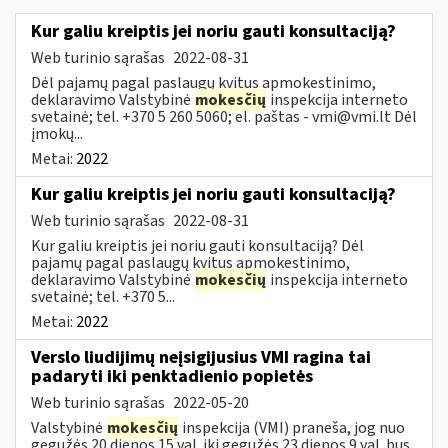
Kur galiu kreiptis jei noriu gauti konsultaciją?
Web turinio sąrašas
2022-08-31
Dėl pajamų pagal paslaugų kvitus apmokestinimo,
deklaravimo Valstybinė
mokesčių
inspekcija interneto
svetainė; tel. +370 5 260 5060; el. paštas -
vmi@vmi.lt
Dėl
įmokų...
Metai:
2022
Kur galiu kreiptis jei noriu gauti konsultaciją?
Web turinio sąrašas
2022-08-31
Kur galiu kreiptis jei noriu gauti konsultaciją? Dėl
pajamų pagal paslaugų kvitus apmokestinimo,
deklaravimo Valstybinė
mokesčių
inspekcija interneto
svetainė; tel. +370 5...
Metai:
2022
Verslo liudijimų neįsigijusius VMI ragina tai
padaryti iki penktadienio popietės
Web turinio sąrašas
2022-05-20
Valstybinė
mokesčių
inspekcija (VMI) praneša, jog nuo
gegužės 20 dienos 15 val. iki gegužės 23 dienos 9 val. bus