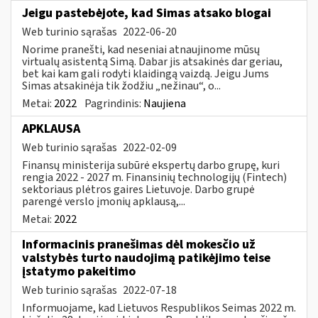
Jeigu pastebėjote, kad Simas atsako blogai
Web turinio sąrašas
2022-06-20
Norime pranešti, kad neseniai atnaujinome mūsų
virtualų asistentą Simą. Dabar jis atsakinės dar geriau,
bet kai kam gali rodyti klaidingą vaizdą. Jeigu Jums
Simas atsakinėja tik žodžiu „nežinau“, o...
Metai:
2022
Pagrindinis:
Naujiena
APKLAUSA
Web turinio sąrašas
2022-02-09
Finansų ministerija subūrė ekspertų darbo grupę, kuri
rengia 2022 - 2027 m. Finansinių technologijų (Fintech)
sektoriaus plėtros gaires Lietuvoje. Darbo grupė
parengė verslo įmonių apklausą,...
Metai:
2022
Informacinis pranešimas dėl mokesčio už
valstybės turto naudojimą patikėjimo teise
įstatymo pakeitimo
Web turinio sąrašas
2022-07-18
Informuojame, kad Lietuvos Respublikos Seimas 2022 m.