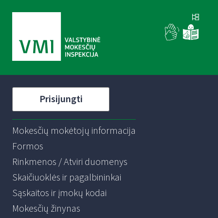
Prisijungti
Mokesčių mokėtojų informacija
Formos
Rinkmenos / Atviri duomenys
Skaičiuoklės ir pagalbininkai
Sąskaitos ir įmokų kodai
Mokesčių žinynas