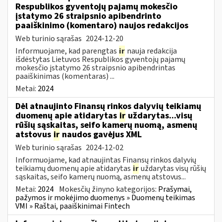
Respublikos gyventojų pajamų mokesčio
įstatymo 26 straipsnio apibendrinto
paaiškinimo (komentaro) naujos redakcijos
Web turinio sąrašas
2024-12-20
Informuojame, kad parengtas
ir
nauja redakcija
išdėstytas Lietuvos Respublikos gyventojų pajamų
mokesčio įstatymo 26 straipsnio apibendrintas
paaiškinimas (komentaras) ...
Metai:
2024
Dėl atnaujinto Finansų rinkos dalyvių teikiamų
duomenų apie atidarytas
ir
uždarytas...visų
rūšių sąskaitas, seifo kamerų nuomą, asmenų
atstovus
ir
naudos gavėjus XML
Web turinio sąrašas
2024-12-02
Informuojame, kad atnaujintas Finansų rinkos dalyvių
teikiamų duomenų apie atidarytas
ir
uždarytas visų rūšių
sąskaitas, seifo kamerų nuomą, asmenų atstovus...
Metai:
2024
Mokesčių žinyno kategorijos:
Prašymai,
pažymos ir mokėjimo duomenys » Duomenų teikimas
VMI » Raštai, paaiškinimai Fintech