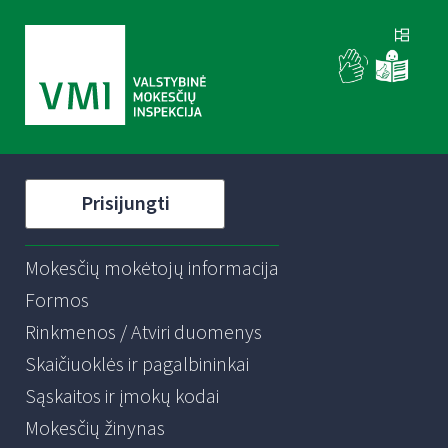
Prisijungti
Mokesčių mokėtojų informacija
Formos
Rinkmenos / Atviri duomenys
Skaičiuoklės ir pagalbininkai
Sąskaitos ir įmokų kodai
Mokesčių žinynas