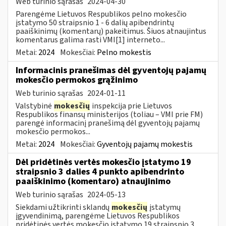
Web turinio sąrašas
2024-04-30
Parengėme Lietuvos Respublikos pelno mokesčio
įstatymo 50 straipsnio 1 - 6 dalių apibendrintų
paaiškinimų (komentarų) pakeitimus. Šiuos atnaujintus
komentarus galima rasti VMI[1] interneto...
Metai:
2024
Mokesčiai:
Pelno mokestis
Informacinis pranešimas dėl gyventojų pajamų
mokesčio permokos grąžinimo
Web turinio sąrašas
2024-01-11
Valstybinė
mokesčių
inspekcija prie Lietuvos
Respublikos finansų ministerijos (toliau – VMI prie FM)
parengė informacinį pranešimą dėl gyventojų pajamų
mokesčio permokos...
Metai:
2024
Mokesčiai:
Gyventojų pajamų mokestis
Dėl pridėtinės vertės mokesčio įstatymo 19
straipsnio 3 dalies 4 punkto apibendrinto
paaiškinimo (komentaro) atnaujinimo
Web turinio sąrašas
2024-05-13
Siekdami užtikrinti sklandų
mokesčių
įstatymų
įgyvendinimą, parengėme Lietuvos Respublikos
pridėtinės vertės mokesčio įstatymo 19 straipsnio 3