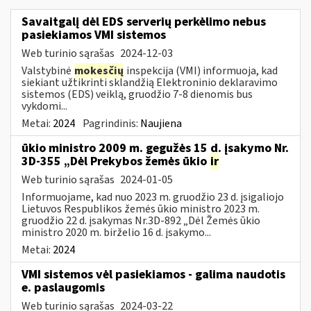
Savaitgalį dėl EDS serverių perkėlimo nebus
pasiekiamos VMI sistemos
Web turinio sąrašas
2024-12-03
Valstybinė
mokesčių
inspekcija (VMI) informuoja, kad
siekiant užtikrinti sklandžią Elektroninio deklaravimo
sistemos (EDS) veiklą, gruodžio 7-8 dienomis bus
vykdomi...
Metai:
2024
Pagrindinis:
Naujiena
ūkio ministro 2009 m. gegužės 15 d. įsakymo Nr.
3D-355 „Dėl Prekybos žemės ūkio
ir
Web turinio sąrašas
2024-01-05
Informuojame, kad nuo 2023 m. gruodžio 23 d. įsigaliojo
Lietuvos Respublikos žemės ūkio ministro 2023 m.
gruodžio 22 d. įsakymas Nr.3D-892 „Dėl Žemės ūkio
ministro 2020 m. birželio 16 d. įsakymo...
Metai:
2024
VMI sistemos vėl pasiekiamos - galima naudotis
e. paslaugomis
Web turinio sąrašas
2024-03-22