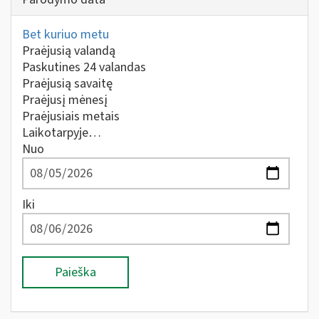
Bet kuriuo metu
Praėjusią valandą
Paskutines 24 valandas
Praėjusią savaitę
Praėjusį mėnesį
Praėjusiais metais
Laikotarpyje…
Nuo
Iki
Paieška