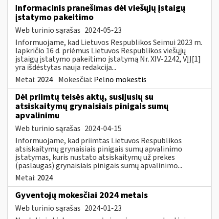
Informacinis pranešimas dėl viešųjų įstaigų
įstatymo pakeitimo
Web turinio sąrašas
2024-05-23
Informuojame, kad Lietuvos Respublikos Seimui 2023 m.
lapkričio 16 d. priėmus Lietuvos Respublikos viešųjų
įstaigų įstatymo pakeitimo įstatymą Nr. XIV-2242, VĮĮ[1]
yra išdėstytas nauja redakcija...
Metai:
2024
Mokesčiai:
Pelno mokestis
Dėl priimtų teisės aktų, susijusių su
atsiskaitymų grynaisiais pinigais sumų
apvalinimu
Web turinio sąrašas
2024-04-15
Informuojame, kad priimtas Lietuvos Respublikos
atsiskaitymų grynaisiais pinigais sumų apvalinimo
įstatymas, kuris nustato atsiskaitymų už prekes
(paslaugas) grynaisiais pinigais sumų apvalinimo...
Metai:
2024
Gyventojų mokesčiai 2024 metais
Web turinio sąrašas
2024-01-23