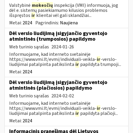
Valstybinė
mokesčių
inspekcija (VMI) informuoja, jog
dėl e. sistemų pasiekiamumo kilusios problemos
išspręstos
ir
klientai vėl gali sklandžiai...
Metai:
2024
Pagrindinis:
Naujiena
Dėl verslo liudijimą įsigyjančio gyventojo
atmintinės (trumposios) papildymo
Web turinio sąrašas
2024-01-26
Informuojame, kad interneto svetainėje
https://www.vmi.lt/evmi/individuali-veikla-
ir
-verslo-
liudijimai patalpinta patikslinta
ir
papildyta trumpoji...
Metai:
2024
Dėl verslo liudijimą įsigyjančio gyventojo
atmintinės (plačiosios) papildymo
Web turinio sąrašas
2024-02-02
Informuojame, kad interneto svetainėje
https://www.vmi.lt/evmi/individuali-veikla-
ir
-verslo-
liudijimai patalpinta patikslinta
ir
papildyta plačioji...
Metai:
2024
Informacinis pranešimas dėl Lietuvos