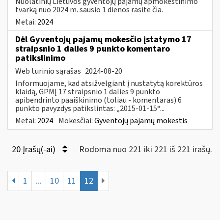
Nuolatinių Lietuvos gyventojų pajamų apmokestinimo
tvarką nuo 2024 m. sausio 1 dienos rasite čia.
Metai:
2024
Dėl Gyventojų pajamų mokesčio įstatymo 17
straipsnio 1 dalies 9 punkto komentaro
patikslinimo
Web turinio sąrašas
2024-08-20
Informuojame, kad atsižvelgiant į nustatytą korektūros
klaidą, GPMĮ 17 straipsnio 1 dalies 9 punkto
apibendrinto paaiškinimo (toliau - komentaras) 6
punkto pavyzdys patikslintas: „2015-01-15“...
Metai:
2024
Mokesčiai:
Gyventojų pajamų mokestis
20 Įrašų(-ai)
Rodoma nuo 221 iki 221 iš 221 irašų.
1
...
10
11
12