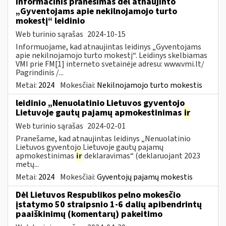
Informacinis pranešimas dėl atnaujinto
„Gyventojams apie nekilnojamojo turto
mokestį“ leidinio
Web turinio sąrašas
2024-10-15
Informuojame, kad atnaujintas leidinys „Gyventojams
apie nekilnojamojo turto mokestį“. Leidinys skelbiamas
VMI prie FM[1] interneto svetainėje adresu: www.vmi.lt/
Pagrindinis /...
Metai:
2024
Mokesčiai:
Nekilnojamojo turto mokestis
leidinio „Nenuolatinio Lietuvos gyventojo
Lietuvoje gautų pajamų apmokestinimas
ir
Web turinio sąrašas
2024-02-01
Pranešame, kad atnaujintas leidinys „Nenuolatinio
Lietuvos gyventojo Lietuvoje gautų pajamų
apmokestinimas
ir
deklaravimas“ (deklaruojant 2023
metų...
Metai:
2024
Mokesčiai:
Gyventojų pajamų mokestis
Dėl Lietuvos Respublikos pelno mokesčio
įstatymo 50 straipsnio 1-6 dalių apibendrintų
paaiškinimų (komentarų) pakeitimo