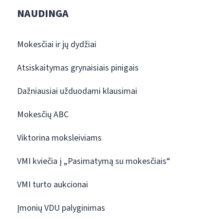
NAUDINGA
Mokesčiai ir jų dydžiai
Atsiskaitymas grynaisiais pinigais
Dažniausiai užduodami klausimai
Mokesčių ABC
Viktorina moksleiviams
VMI kviečia į „Pasimatymą su mokesčiais“
VMI turto aukcionai
Įmonių VDU palyginimas