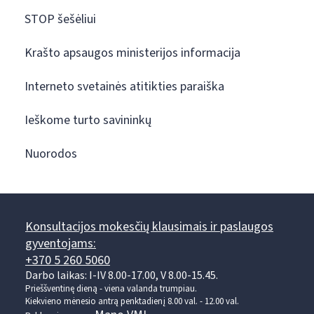
STOP šešėliui
Krašto apsaugos ministerijos informacija
Interneto svetainės atitikties paraiška
Ieškome turto savininkų
Nuorodos
Konsultacijos mokesčių klausimais ir paslaugos
gyventojams:
+370 5 260 5060
Darbo laikas: I-IV 8.00-17.00, V 8.00-15.45.
Prieššventinę dieną - viena valanda trumpiau.
Kiekvieno mėnesio antrą penktadienį 8.00 val. - 12.00 val.