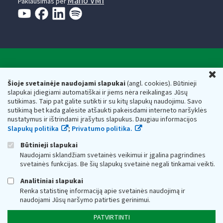
Mano VMI
Paklausimas per
Valstybinė mokesčių inspekcija prie Lietuvos
U
Respublikos finansų ministerijos
Šioje svetainėje naudojami slapukai
(angl. cookies). Būtinieji
slapukai įdiegiami automatiškai ir jiems nėra reikalingas Jūsų
Biudžetinė įstaiga. Juridinio asmens kodas — 188659752,
sutikimas. Taip pat galite sutikti ir su kitų slapukų naudojimu. Savo
adresas: Vasario 16-osios g. 14, 01107 Vilnius, Lietuva, el.paštas:
sutikimą bet kada galėsite atšaukti pakeisdami interneto naršyklės
vmi@vmi.lt
, E. pristatymo dėžutės adresas 188659752
nustatymus ir ištrindami įrašytus slapukus. Daugiau informacijos
Duomenys apie Valstybinę mokesčių inspekciją prie Lietuvos
Slapukų politika
;
Privatumo politika.
Respublikos finansų ministerijos kaupiami ir saugomi Juridinių
asmenų registre
Būtinieji slapukai
Naudojami sklandžiam svetainės veikimui ir įgalina pagrindines
svetainės funkcijas. Be šių slapukų svetainė negali tinkamai veikti.
Analitiniai slapukai
Renka statistinę informaciją apie svetainės naudojimą ir
naudojami Jūsų naršymo patirties gerinimui.
PATVIRTINTI