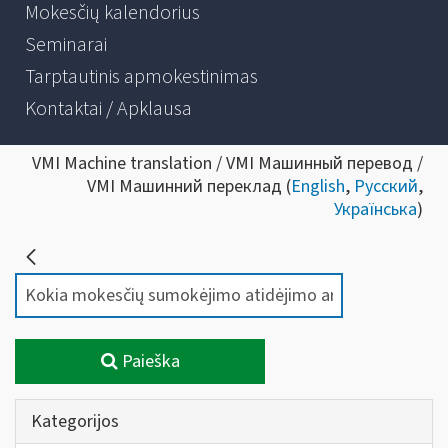
Mokesčių kalendorius
Seminarai
Tarptautinis apmokestinimas
Kontaktai / Apklausa
VMI Machine translation / VMI Машинный перевод /
VMI Машинний переклад (
English
,
Русский
,
Українська
)
Paieška
Kategorijos