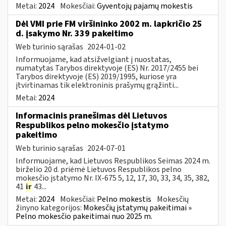
Metai:
2024
Mokesčiai:
Gyventojų pajamų mokestis
Dėl VMI prie FM viršininko 2002 m. lapkričio 25
d. įsakymo Nr. 339 pakeitimo
Web turinio sąrašas
2024-01-02
Informuojame, kad atsižvelgiant į nuostatas,
numatytas Tarybos direktyvoje (ES) Nr. 2017/2455 bei
Tarybos direktyvoje (ES) 2019/1995, kuriose yra
įtvirtinamas tik elektroninis prašymų grąžinti...
Metai:
2024
Informacinis pranešimas dėl Lietuvos
Respublikos pelno mokesčio įstatymo
pakeitimo
Web turinio sąrašas
2024-07-01
Informuojame, kad Lietuvos Respublikos Seimas 2024 m.
birželio 20 d. priėmė Lietuvos Respublikos pelno
mokesčio įstatymo Nr. IX-675 5, 12, 17, 30, 33, 34, 35, 382,
41
ir
43...
Metai:
2024
Mokesčiai:
Pelno mokestis
Mokesčių
žinyno kategorijos:
Mokesčių įstatymų pakeitimai »
Pelno mokesčio pakeitimai nuo 2025 m.