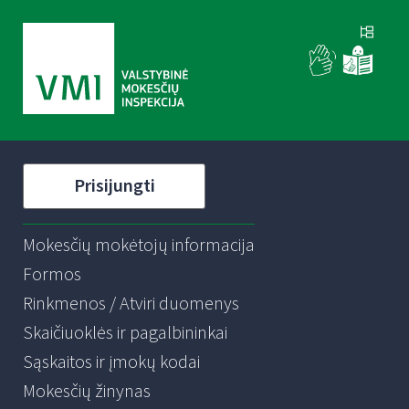
Prisijungti
Mokesčių mokėtojų informacija
Formos
Rinkmenos / Atviri duomenys
Skaičiuoklės ir pagalbininkai
Sąskaitos ir įmokų kodai
Mokesčių žinynas