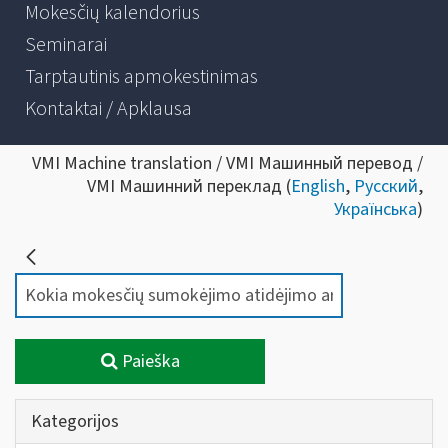
Mokesčių kalendorius
Seminarai
Tarptautinis apmokestinimas
Kontaktai / Apklausa
VMI Machine translation / VMI Машинный перевод /
VMI Машинний переклад (
English
,
Русский
,
Українська
)
Paieška
Kategorijos