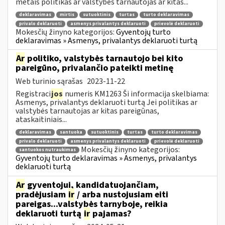
metais politikas ar valstybės tarnautojas ar kitas...
deklaravimas
mirtis
sutuoktinis
turtas
turto deklaravimas
privalo deklaruoti
asmenys privalantys deklaruoti
prievolė deklaruoti
Mokesčių žinyno kategorijos:
Gyventojų turto
deklaravimas » Asmenys, privalantys deklaruoti turtą
Ar
politiko, valstybės tarnautojo bei kito
pareigūno, privalančio pateikti metinę
Web turinio sąrašas
2023-11-22
Registraci
jos
numeris KM1263 Ši informacija skelbiama:
Asmenys, privalantys deklaruoti turtą Jei politikas ar
valstybės tarnautojas ar kitas pareigūnas,
ataskaitiniais...
deklaravimas
santuoka
sutuoktinis
turtas
turto deklaravimas
privalo deklaruoti
asmenys privalantys deklaruoti
prievolė deklaruoti
Mokesčių žinyno kategorijos:
santuokos nutraukimas
Gyventojų turto deklaravimas » Asmenys, privalantys
deklaruoti turtą
Ar
gyventojui, kandidatuojančiam,
pradėjusiam
ir
/ arba nustojusiam eiti
pareigas...valstybės tarnyboje, reikia
deklaruoti turtą
ir
pajamas?