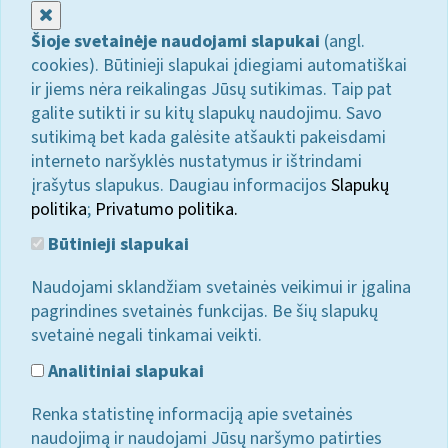
Uždaryti
Šioje svetainėje naudojami slapukai
(angl.
cookies). Būtinieji slapukai įdiegiami automatiškai
ir jiems nėra reikalingas Jūsų sutikimas. Taip pat
galite sutikti ir su kitų slapukų naudojimu. Savo
sutikimą bet kada galėsite atšaukti pakeisdami
interneto naršyklės nustatymus ir ištrindami
įrašytus slapukus. Daugiau informacijos
Slapukų
politika
;
Privatumo politika.
Būtinieji slapukai
Naudojami sklandžiam svetainės veikimui ir įgalina
pagrindines svetainės funkcijas. Be šių slapukų
svetainė negali tinkamai veikti.
Analitiniai slapukai
Renka statistinę informaciją apie svetainės
naudojimą ir naudojami Jūsų naršymo patirties