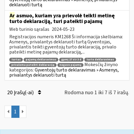
deklaruoti turtą
Ar
asmuo, kuriam yra prievolė teikti metinę
turto deklaraciją, turi pateikti pajamų
Web turinio sąrašas
2024-05-23
Registracijos numeris KM1268 Ši informacija skelbiama:
Asmenys, privalantys deklaruoti turtą Gyventojas,
privalantis teikti gyventojų turto deklaraciją, privalo
pateikti metinę pajamų deklaraciją,...
turtas
pajamų deklaravimas
gpmį 27 str 3 d
turto deklaravimas
Mokesčių žinyno
privaloma pateikti deklaraciją
negavo pajamų
kategorijos:
Gyventojų turto deklaravimas » Asmenys,
privalantys deklaruoti turtą
20 Įrašų(-ai)
Rodoma nuo 1 iki 7 iš 7 irašų.
1