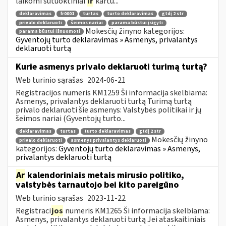
laikomi sutuoktiniai
ir
kartu...
deklaravimas
fr0001
turtas
turto deklaravimas
gtdį 2 str
privalo deklaruoti
šeimos nariai
parama būstui įsigyti
Mokesčių žinyno kategorijos:
parama būstui išnuomoti
Gyventojų turto deklaravimas » Asmenys, privalantys
deklaruoti turtą
Kurie asmenys privalo deklaruoti turimą turtą?
Web turinio sąrašas
2024-06-21
Registracijos numeris KM1259 Ši informacija skelbiama:
Asmenys, privalantys deklaruoti turtą Turimą turtą
privalo deklaruoti šie asmenys: Valstybės politikai ir jų
šeimos nariai (Gyventojų turto...
deklaravimas
turtas
turto deklaravimas
gtdį 2 str
Mokesčių žinyno
privalo deklaruoti
asmenys privalantys deklaruoti
kategorijos:
Gyventojų turto deklaravimas » Asmenys,
privalantys deklaruoti turtą
Ar
kalendoriniais metais mirusio politiko,
valstybės tarnautojo bei kito pareigūno
Web turinio sąrašas
2023-11-22
Registraci
jos
numeris KM1265 Ši informacija skelbiama:
Asmenys, privalantys deklaruoti turtą Jei ataskaitiniais