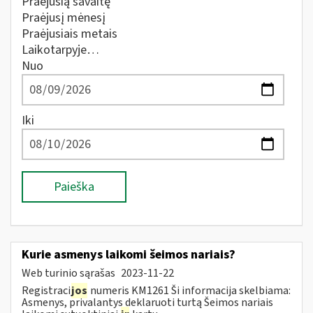
Praėjusią savaitę
Praėjusį mėnesį
Praėjusiais metais
Laikotarpyje…
Nuo
Iki
Paieška
Kurie asmenys laikomi šeimos nariais?
Web turinio sąrašas
2023-11-22
Registraci
jos
numeris KM1261 Ši informacija skelbiama:
Asmenys, privalantys deklaruoti turtą Šeimos nariais