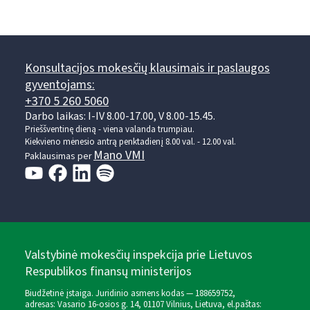
Konsultacijos mokesčių klausimais ir paslaugos
gyventojams:
+370 5 260 5060
Darbo laikas: I-IV 8.00-17.00, V 8.00-15.45.
Prieššventinę dieną - viena valanda trumpiau.
Kiekvieno mėnesio antrą penktadienį 8.00 val. - 12.00 val.
Mano VMI
Paklausimas per
Valstybinė mokesčių inspekcija prie Lietuvos
Respublikos finansų ministerijos
Biudžetinė įstaiga. Juridinio asmens kodas — 188659752,
adresas: Vasario 16-osios g. 14, 01107 Vilnius, Lietuva, el.paštas: