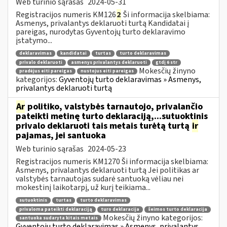
Web turinio sąrašas
2024-05-31
Registracijos numeris KM126
2
Ši informacija skelbiama:
Asmenys, privalantys deklaruoti turtą Kandidatai į
pareigas, nurodytas Gyventojų turto deklaravimo
įstatymo...
deklaravimas
kandidatai
turtas
turto deklaravimas
privalo deklaruoti
asmenys privalantys deklaruoti
gtdį 6 str
Mokesčių žinyno
pradėjus eiti pareigas
nustojus eiti pareigas
kategorijos:
Gyventojų turto deklaravimas » Asmenys,
privalantys deklaruoti turtą
Ar
politiko, valstybės tarnautojo, privalančio
pateikti metinę turto deklaraciją,...sutuoktinis
privalo deklaruoti tais metais turėtą turtą
ir
pajamas, jei santuoka
Web turinio sąrašas
2024-05-23
Registracijos numeris KM1270 Ši informacija skelbiama:
Asmenys, privalantys deklaruoti turtą Jei politikas ar
valstybės tarnautojas sudarė santuoką vėliau nei
mokestinį laikotarpį, už kurį teikiama...
sutuoktinis
turtas
turto deklaravimas
privaloma pateikti deklaraciją
turo deklaracija
šeimos turto deklaracija
Mokesčių žinyno kategorijos:
santuoka sudaryta kitais metais
Gyventojų turto deklaravimas » Asmenys, privalantys