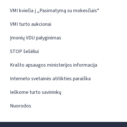
VMI kviečia į „Pasimatymą su mokesčiais“
VMI turto aukcionai
Įmonių VDU palyginimas
STOP šešėliui
Krašto apsaugos ministerijos informacija
Interneto svetainės atitikties paraiška
Ieškome turto savininkų
Nuorodos