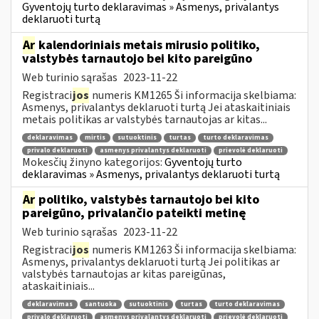
Gyventojų turto deklaravimas » Asmenys, privalantys
deklaruoti turtą
Ar
kalendoriniais metais mirusio politiko,
valstybės tarnautojo bei kito pareigūno
Web turinio sąrašas
2023-11-22
Registraci
jos
numeris KM1265 Ši informacija skelbiama:
Asmenys, privalantys deklaruoti turtą Jei ataskaitiniais
metais politikas ar valstybės tarnautojas ar kitas...
deklaravimas
mirtis
sutuoktinis
turtas
turto deklaravimas
privalo deklaruoti
asmenys privalantys deklaruoti
prievolė deklaruoti
Mokesčių žinyno kategorijos:
Gyventojų turto
deklaravimas » Asmenys, privalantys deklaruoti turtą
Ar
politiko, valstybės tarnautojo bei kito
pareigūno, privalančio pateikti metinę
Web turinio sąrašas
2023-11-22
Registraci
jos
numeris KM1263 Ši informacija skelbiama:
Asmenys, privalantys deklaruoti turtą Jei politikas ar
valstybės tarnautojas ar kitas pareigūnas,
ataskaitiniais...
deklaravimas
santuoka
sutuoktinis
turtas
turto deklaravimas
privalo deklaruoti
asmenys privalantys deklaruoti
prievolė deklaruoti