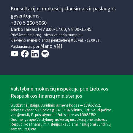
Konsultacijos mokesčių klausimais ir paslaugos
gyventojams:
+370 5 260 5060
Darbo laikas: I-IV 8.00-17.00, V 8.00-15.45.
Prieššventinę dieną - viena valanda trumpiau.
Kiekvieno mėnesio antrą penktadienį 8.00 val. - 12.00 val.
Mano VMI
Paklausimas per
Valstybinė mokesčių inspekcija prie Lietuvos
Respublikos finansų ministerijos
Biudžetinė įstaiga. Juridinio asmens kodas — 188659752,
adresas: Vasario 16-osios g. 14, 01107 Vilnius, Lietuva, el.paštas:
vmi@vmi.lt
, E. pristatymo dėžutės adresas 188659752
Duomenys apie Valstybinę mokesčių inspekciją prie Lietuvos
Respublikos finansų ministerijos kaupiami ir saugomi Juridinių
asmenų registre