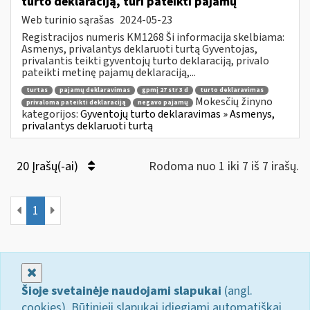
turto deklaraciją, turi pateikti pajamų
Web turinio sąrašas
2024-05-23
Registracijos numeris KM1268 Ši informacija skelbiama:
Asmenys, privalantys deklaruoti turtą Gyventojas,
privalantis teikti gyventojų turto deklaraciją, privalo
pateikti metinę pajamų deklaraciją,...
turtas
pajamų deklaravimas
gpmį 27 str 3 d
turto deklaravimas
Mokesčių žinyno
privaloma pateikti deklaraciją
negavo pajamų
kategorijos:
Gyventojų turto deklaravimas » Asmenys,
privalantys deklaruoti turtą
20 Įrašų(-ai)
Rodoma nuo 1 iki 7 iš 7 irašų.
1
Uždaryti
Šioje svetainėje naudojami slapukai
(angl.
cookies). Būtinieji slapukai įdiegiami automatiškai