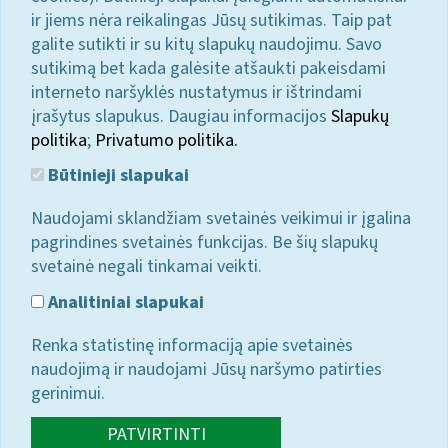
ir jiems nėra reikalingas Jūsų sutikimas. Taip pat
galite sutikti ir su kitų slapukų naudojimu. Savo
sutikimą bet kada galėsite atšaukti pakeisdami
interneto naršyklės nustatymus ir ištrindami
įrašytus slapukus. Daugiau informacijos
Slapukų
politika
;
Privatumo politika.
Būtinieji slapukai
Naudojami sklandžiam svetainės veikimui ir įgalina
pagrindines svetainės funkcijas. Be šių slapukų
svetainė negali tinkamai veikti.
Analitiniai slapukai
Renka statistinę informaciją apie svetainės
naudojimą ir naudojami Jūsų naršymo patirties
gerinimui.
PATVIRTINTI