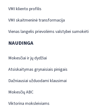
VMI kliento profilis
VMI skaitmeninė transformacija
Vienas langelis prievolėms valstybei sumokėti
NAUDINGA
Mokesčiai ir jų dydžiai
Atsiskaitymas grynaisiais pinigais
Dažniausiai užduodami klausimai
Mokesčių ABC
Viktorina moksleiviams