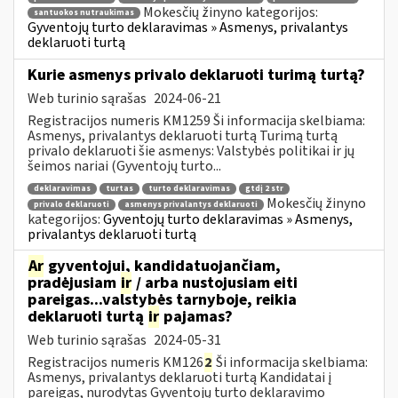
Mokesčių žinyno kategorijos:
santuokos nutraukimas
Gyventojų turto deklaravimas » Asmenys, privalantys
deklaruoti turtą
Kurie asmenys privalo deklaruoti turimą turtą?
Web turinio sąrašas
2024-06-21
Registracijos numeris KM1259 Ši informacija skelbiama:
Asmenys, privalantys deklaruoti turtą Turimą turtą
privalo deklaruoti šie asmenys: Valstybės politikai ir jų
šeimos nariai (Gyventojų turto...
deklaravimas
turtas
turto deklaravimas
gtdį 2 str
Mokesčių žinyno
privalo deklaruoti
asmenys privalantys deklaruoti
kategorijos:
Gyventojų turto deklaravimas » Asmenys,
privalantys deklaruoti turtą
Ar
gyventojui, kandidatuojančiam,
pradėjusiam
ir
/ arba nustojusiam eiti
pareigas...valstybės tarnyboje, reikia
deklaruoti turtą
ir
pajamas?
Web turinio sąrašas
2024-05-31
Registracijos numeris KM126
2
Ši informacija skelbiama:
Asmenys, privalantys deklaruoti turtą Kandidatai į
pareigas, nurodytas Gyventojų turto deklaravimo