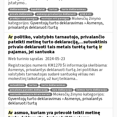
įstatymo...
deklaravimas
kandidatai
turtas
turto deklaravimas
privalo deklaruoti
asmenys privalantys deklaruoti
gtdį 6 str
Mokesčių žinyno
pradėjus eiti pareigas
nustojus eiti pareigas
kategorijos:
Gyventojų turto deklaravimas » Asmenys,
privalantys deklaruoti turtą
Ar
politiko, valstybės tarnautojo, privalančio
pateikti metinę turto deklaraciją,...sutuoktinis
privalo deklaruoti tais metais turėtą turtą
ir
pajamas, jei santuoka
Web turinio sąrašas
2024-05-23
Registracijos numeris KM1270 Ši informacija skelbiama:
Asmenys, privalantys deklaruoti turtą Jei politikas ar
valstybės tarnautojas sudarė santuoką vėliau nei
mokestinį laikotarpį, už kurį teikiama...
sutuoktinis
turtas
turto deklaravimas
privaloma pateikti deklaraciją
turo deklaracija
šeimos turto deklaracija
Mokesčių žinyno kategorijos:
santuoka sudaryta kitais metais
Gyventojų turto deklaravimas » Asmenys, privalantys
deklaruoti turtą
Ar
asmuo, kuriam yra prievolė teikti metinę