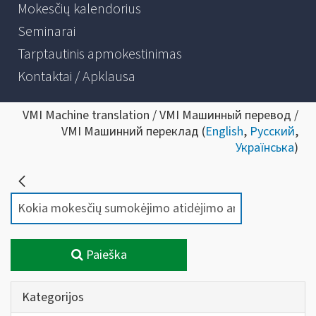
Mokesčių kalendorius
Seminarai
Tarptautinis apmokestinimas
Kontaktai / Apklausa
VMI Machine translation / VMI Машинный перевод /
VMI Машинний переклад (
English
,
Русский
,
Українська
)
Paieška
Kategorijos