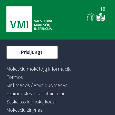
Prisijungti
Mokesčių mokėtojų informacija
Formos
Rinkmenos / Atviri duomenys
Skaičiuoklės ir pagalbininkai
Sąskaitos ir įmokų kodai
Mokesčių žinynas