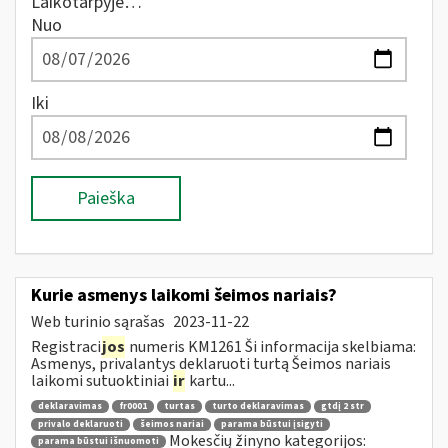
Laikotarpyje…
Nuo
Iki
Paieška
Kurie asmenys laikomi šeimos nariais?
Web turinio sąrašas
2023-11-22
Registraci
jos
numeris KM1261 Ši informacija skelbiama:
Asmenys, privalantys deklaruoti turtą Šeimos nariais
laikomi sutuoktiniai
ir
kartu...
deklaravimas
fr0001
turtas
turto deklaravimas
gtdį 2 str
privalo deklaruoti
šeimos nariai
parama būstui įsigyti
Mokesčių žinyno kategorijos:
parama būstui išnuomoti